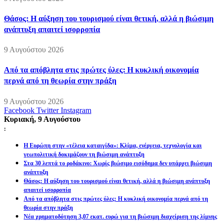
Θάσος: Η αύξηση του τουρισμού είναι θετική, αλλά η βιώσιμη
ανάπτυξη απαιτεί ισορροπία
9 Αυγούστου 2026
Από τα απόβλητα στις πρώτες ύλες: Η κυκλική οικονομία
περνά από τη θεωρία στην πράξη
9 Αυγούστου 2026
Facebook
Twitter
Instagram
Κυριακή, 9 Αυγούστου
:
Η Ευρώπη στην «τέλεια καταιγίδα»: Κλίμα, ενέργεια, τεχνολογία και
γεωπολιτική δοκιμάζουν τη βιώσιμη ανάπτυξη
Στα 30 λεπτά το ροδάκινο: Χωρίς βιώσιμο εισόδημα δεν υπάρχει βιώσιμη
ανάπτυξη
Θάσος: Η αύξηση του τουρισμού είναι θετική, αλλά η βιώσιμη ανάπτυξη
απαιτεί ισορροπία
Από τα απόβλητα στις πρώτες ύλες: Η κυκλική οικονομία περνά από τη
θεωρία στην πράξη
Νέα χρηματοδότηση 3,07 εκατ. ευρώ για τη βιώσιμη διαχείριση της λίμνης