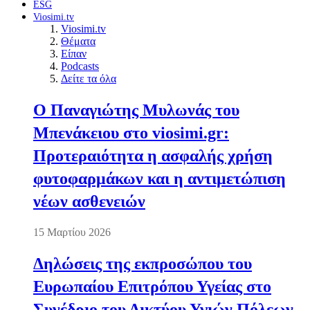
ESG
Viosimi.tv
Viosimi.tv
Θέματα
Είπαν
Podcasts
Δείτε τα όλα
Ο Παναγιώτης Μυλωνάς του
Μπενάκειου στο viosimi.gr:
Προτεραιότητα η ασφαλής χρήση
φυτοφαρμάκων και η αντιμετώπιση
νέων ασθενειών
15 Μαρτίου 2026
Δηλώσεις της εκπροσώπου του
Ευρωπαίου Επιτρόπου Υγείας στο
Συνέδριο του Δικτύου Υγιών Πόλεων