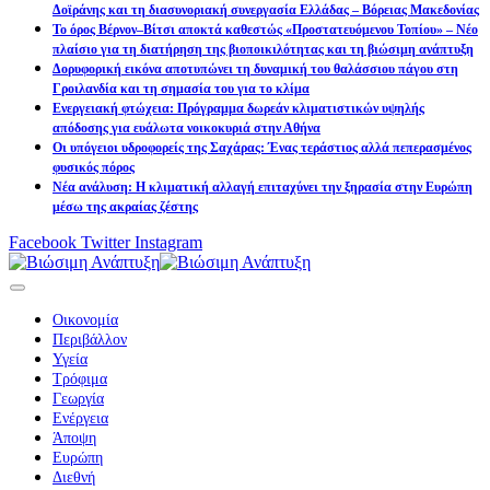
Δοϊράνης και τη διασυνοριακή συνεργασία Ελλάδας – Βόρειας Μακεδονίας
Το όρος Βέρνον–Βίτσι αποκτά καθεστώς «Προστατευόμενου Τοπίου» – Νέο
πλαίσιο για τη διατήρηση της βιοποικιλότητας και τη βιώσιμη ανάπτυξη
Δορυφορική εικόνα αποτυπώνει τη δυναμική του θαλάσσιου πάγου στη
Γροιλανδία και τη σημασία του για το κλίμα
Ενεργειακή φτώχεια: Πρόγραμμα δωρεάν κλιματιστικών υψηλής
απόδοσης για ευάλωτα νοικοκυριά στην Αθήνα
Οι υπόγειοι υδροφορείς της Σαχάρας: Ένας τεράστιος αλλά πεπερασμένος
φυσικός πόρος
Νέα ανάλυση: Η κλιματική αλλαγή επιταχύνει την ξηρασία στην Ευρώπη
μέσω της ακραίας ζέστης
Facebook
Twitter
Instagram
Οικονομία
Περιβάλλον
Υγεία
Τρόφιμα
Γεωργία
Ενέργεια
Άποψη
Ευρώπη
Διεθνή