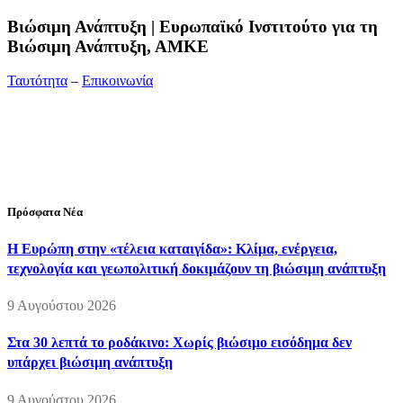
Bιώσιμη Ανάπτυξη | Ευρωπαϊκό Ινστιτούτο για τη
Βιώσιμη Ανάπτυξη, ΑΜΚΕ
Ταυτότητα
–
Επικοινωνία
Διεύθυνση:
19ης Μαΐου 52, Τ.Θ. 60256, Θέρμη, 57001
Θεσσαλονίκη
Τηλέφωνο:
2310210777
Fax:
2310210417
E-mail:
info@viosimi.gr
Πρόσφατα Νέα
Η Ευρώπη στην «τέλεια καταιγίδα»: Κλίμα, ενέργεια,
τεχνολογία και γεωπολιτική δοκιμάζουν τη βιώσιμη ανάπτυξη
9 Αυγούστου 2026
Στα 30 λεπτά το ροδάκινο: Χωρίς βιώσιμο εισόδημα δεν
υπάρχει βιώσιμη ανάπτυξη
9 Αυγούστου 2026