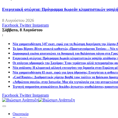
Ενεργειακή φτώχεια: Πρόγραμμα δωρεάν κλιματιστικών υψηλή
8 Αυγούστου 2026
Facebook
Twitter
Instagram
Σάββατο, 8 Αυγούστου
:
Νέα χρηματοδότηση 3,07 εκατ. ευρώ για τη βιώσιμη διαχείριση της λίμνης
Το όρος Βέρνον–Βίτσι αποκτά καθεστώς «Προστατευόμενου Τοπίου» – Νέο πλ
Δορυφορική εικόνα αποτυπώνει τη δυναμική του θαλάσσιου πάγου στη Γροιλ
Ενεργειακή φτώχεια: Πρόγραμμα δωρεάν κλιματιστικών υψηλής απόδοσης γ
Οι υπόγειοι υδροφορείς της Σαχάρας: Ένας τεράστιος αλλά πεπερασμένος φυ
Νέα ανάλυση: Η κλιματική αλλαγή επιταχύνει την ξηρασία στην Ευρώπη μέ
Νέα χρηματοδότηση 65 εκατ. ευρώ για έργα ύδρευσης: Ενισχύεται η ανθεκτ
«Cool Routes»: Διαδραστικός χάρτης βοηθά τους πολίτες να βρίσκουν δροσε
«Ανθρώπινο ψυγείο» στην Ιαπωνία: Μια νέα τεχνολογία για την αντιμετώπι
Τεχνητή νοημοσύνη αποκαλύπτει δεκάδες άγνωστες υποθαλάσσιες ηφαιστει
Facebook
Twitter
Instagram
Οικονομία