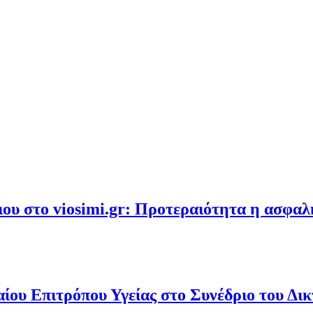
υ στο viosimi.gr: Προτεραιότητα η ασφα
ου Επιτρόπου Υγείας στο Συνέδριο του Δι