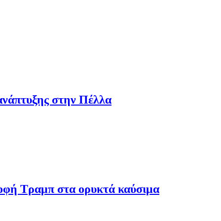
ανάπτυξης στην Πέλλα
ροφή Τραμπ στα ορυκτά καύσιμα