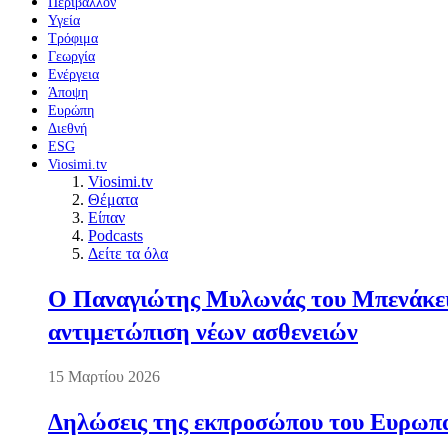
Περιβάλλον
Υγεία
Τρόφιμα
Γεωργία
Ενέργεια
Άποψη
Ευρώπη
Διεθνή
ESG
Viosimi.tv
Viosimi.tv
Θέματα
Είπαν
Podcasts
Δείτε τα όλα
Ο Παναγιώτης Μυλωνάς του Μπενάκειο
αντιμετώπιση νέων ασθενειών
15 Μαρτίου 2026
Δηλώσεις της εκπροσώπου του Ευρωπαί