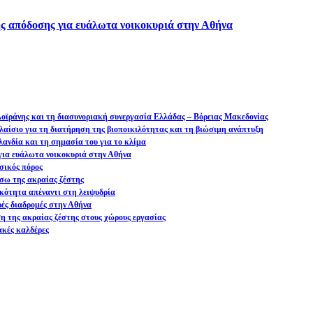
ς απόδοσης για ευάλωτα νοικοκυριά στην Αθήνα
 Δοϊράνης και τη διασυνοριακή συνεργασία Ελλάδας – Βόρειας Μακεδονίας
αίσιο για τη διατήρηση της βιοποικιλότητας και τη βιώσιμη ανάπτυξη
ανδία και τη σημασία του για το κλίμα
ια ευάλωτα νοικοκυριά στην Αθήνα
σικός πόρος
σω της ακραίας ζέστης
ικότητα απέναντι στη λειψυδρία
ρές διαδρομές στην Αθήνα
ση της ακραίας ζέστης στους χώρους εργασίας
ακές καλδέρες