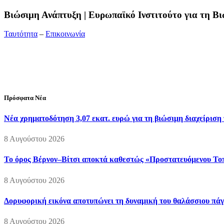
Bιώσιμη Ανάπτυξη | Ευρωπαϊκό Ινστιτούτο για τη 
Ταυτότητα
–
Επικοινωνία
Διεύθυνση:
19ης Μαΐου 52, Τ.Θ. 60256, Θέρμη, 57001 Θεσσαλονί
Τηλέφωνο:
2310210777
Fax:
2310210417
E-mail:
info@viosimi.gr
Πρόσφατα Νέα
Νέα χρηματοδότηση 3,07 εκατ. ευρώ για τη βιώσιμη διαχείριση
8 Αυγούστου 2026
Το όρος Βέρνον–Βίτσι αποκτά καθεστώς «Προστατευόμενου Τοπί
8 Αυγούστου 2026
Δορυφορική εικόνα αποτυπώνει τη δυναμική του θαλάσσιου πάγο
8 Αυγούστου 2026