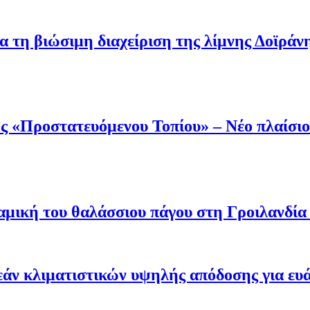
α τη βιώσιμη διαχείριση της λίμνης Δοϊράν
 «Προστατευόμενου Τοπίου» – Νέο πλαίσιο 
μική του θαλάσσιου πάγου στη Γροιλανδία κ
άν κλιματιστικών υψηλής απόδοσης για ευ