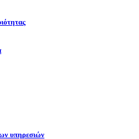
οιότητας
α
των υπηρεσιών