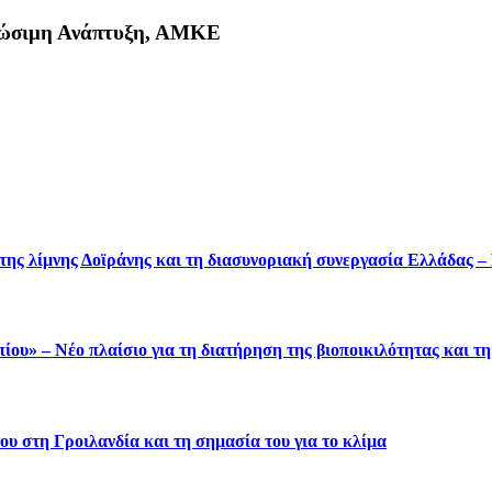
Βιώσιμη Ανάπτυξη, ΑΜΚΕ
κη
 της λίμνης Δοϊράνης και τη διασυνοριακή συνεργασία Ελλάδας 
ου» – Νέο πλαίσιο για τη διατήρηση της βιοποικιλότητας και τ
υ στη Γροιλανδία και τη σημασία του για το κλίμα