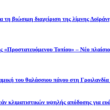
α τη βιώσιμη διαχείριση της λίμνης Δοϊράν
 «Προστατευόμενου Τοπίου» – Νέο πλαίσιο 
μική του θαλάσσιου πάγου στη Γροιλανδία κ
άν κλιματιστικών υψηλής απόδοσης για ευ