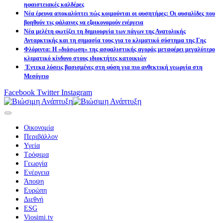
ηφαιστειακές καλδέρες
Νέα έρευνα αποκαλύπτει πώς κοιμούνται οι φυσητήρες: Οι φυσαλίδες που
βοηθούν τις φάλαινες να εξοικονομούν ενέργεια
Νέα μελέτη φωτίζει τη δημιουργία των πάγων της Ανατολικής
Ανταρκτικής και τη σημασία τους για το κλιματικό σύστημα της Γης
Φλόριντα: Η «διάσωση» της ασφαλιστικής αγοράς μεταφέρει μεγαλύτερο
κλιματικό κίνδυνο στους ιδιοκτήτες κατοικιών
Έντεκα λύσεις βασισμένες στη φύση για πιο ανθεκτική γεωργία στη
Μεσόγειο
Facebook
Twitter
Instagram
Οικονομία
Περιβάλλον
Υγεία
Τρόφιμα
Γεωργία
Ενέργεια
Άποψη
Ευρώπη
Διεθνή
ESG
Viosimi.tv