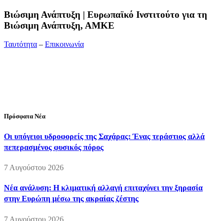
Bιώσιμη Ανάπτυξη | Ευρωπαϊκό Ινστιτούτο για τη
Βιώσιμη Ανάπτυξη, ΑΜΚΕ
Ταυτότητα
–
Επικοινωνία
Διεύθυνση:
19ης Μαΐου 52, Τ.Θ. 60256, Θέρμη, 57001
Θεσσαλονίκη
Τηλέφωνο:
2310210777
Fax:
2310210417
E-mail:
info@viosimi.gr
Πρόσφατα Νέα
Οι υπόγειοι υδροφορείς της Σαχάρας: Ένας τεράστιος αλλά
πεπερασμένος φυσικός πόρος
7 Αυγούστου 2026
Νέα ανάλυση: Η κλιματική αλλαγή επιταχύνει την ξηρασία
στην Ευρώπη μέσω της ακραίας ζέστης
7 Αυγούστου 2026