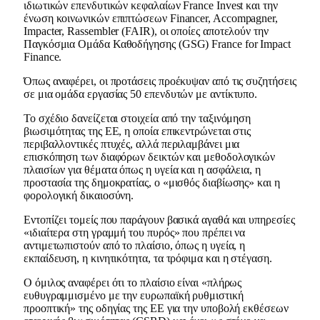
ιδιωτικών επενδυτικών κεφαλαίων France Invest και την
ένωση κοινωνικών επιπτώσεων Financer, Accompagner,
Impacter, Rassembler (FAIR), οι οποίες αποτελούν την
Παγκόσμια Ομάδα Καθοδήγησης (GSG) France for Impact
Finance.
Όπως αναφέρει, οι προτάσεις προέκυψαν από τις συζητήσεις
σε μια ομάδα εργασίας 50 επενδυτών με αντίκτυπο.
Το σχέδιο δανείζεται στοιχεία από την ταξινόμηση
βιωσιμότητας της ΕΕ, η οποία επικεντρώνεται στις
περιβαλλοντικές πτυχές, αλλά περιλαμβάνει μια
επισκόπηση των διαφόρων δεικτών και μεθοδολογικών
πλαισίων για θέματα όπως η υγεία και η ασφάλεια, η
προστασία της δημοκρατίας, ο «μισθός διαβίωσης» και η
φορολογική δικαιοσύνη.
Εντοπίζει τομείς που παράγουν βασικά αγαθά και υπηρεσίες
«ιδιαίτερα στη γραμμή του πυρός» που πρέπει να
αντιμετωπιστούν από το πλαίσιο, όπως η υγεία, η
εκπαίδευση, η κινητικότητα, τα τρόφιμα και η στέγαση.
Ο όμιλος αναφέρει ότι το πλαίσιο είναι «πλήρως
ευθυγραμμισμένο με την ευρωπαϊκή ρυθμιστική
προοπτική» της οδηγίας της ΕΕ για την υποβολή εκθέσεων