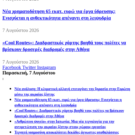
Νέα χρηματοδότηση 65 εκατ. ευρώ για έργα ύδρευσης:
Ενισχύεται η ανθεκτικότητα απέναντι στη λειψυδρία
7 Αυγούστου 2026
«Cool Routes»: Διαδραστικός χάρτης βοηθά τους πολίτες να
βρίσκουν δροσερές διαδρομές στην Αθήνα
7 Αυγούστου 2026
Facebook
Twitter
Instagram
Παρασκευή, 7 Αυγούστου
:
Νέα ανάλυση: Η κλιματική αλλαγή επιταχύνει την ξηρασία στην Ευρώπη
μέσω της ακραίας ζέστης
Νέα χρηματοδότηση 65 εκατ. ευρώ για έργα ύδρευσης: Ενισχύεται η
ανθεκτικότητα απέναντι στη λειψυδρία
«Cool Routes»: Διαδραστικός χάρτης βοηθά τους πολίτες να βρίσκουν
δροσερές διαδρομές στην Αθήνα
«Ανθρώπινο ψυγείο» στην Ιαπωνία: Μια νέα τεχνολογία για την
αντιμετώπιση της ακραίας ζέστης στους χώρους εργασίας
Τεχνητή νοημοσύνη αποκαλύπτει δεκάδες άγνωστες υποθαλάσσιες