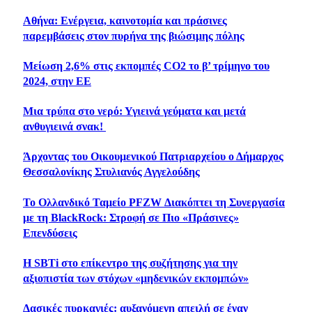
Αθήνα: Ενέργεια, καινοτομία και πράσινες
παρεμβάσεις στον πυρήνα της βιώσιμης πόλης
Μείωση 2,6% στις εκπομπές CO2 το β’ τρίμηνο του
2024, στην ΕΕ
Μια τρύπα στο νερό: Υγιεινά γεύματα και μετά
ανθυγιεινά σνακ!
Άρχοντας του Οικουμενικού Πατριαρχείου ο Δήμαρχος
Θεσσαλονίκης Στυλιανός Αγγελούδης
Το Ολλανδικό Ταμείο PFZW Διακόπτει τη Συνεργασία
με τη BlackRock: Στροφή σε Πιο «Πράσινες»
Επενδύσεις
Η SBTi στο επίκεντρο της συζήτησης για την
αξιοπιστία των στόχων «μηδενικών εκπομπών»
Δασικές πυρκαγιές: αυξανόμενη απειλή σε έναν