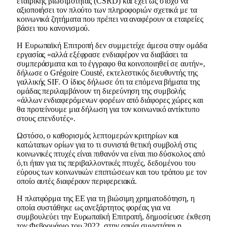
εταιρικής βιωσιμότητας (CSRD) και έχει ως στόχο να
αξιοποιήσει τον πλούτο των πληροφοριών σχετικά με τα
κοινωνικά ζητήματα που πρέπει να αναφέρουν οι εταιρείες
βάσει του κανονισμού.
Η Ευρωπαϊκή Επιτροπή δεν συμμετείχε άμεσα στην ομάδα
εργασίας «αλλά εξέφρασε ενδιαφέρον να διαβάσει τα
συμπεράσματα και το έγγραφο θα κοινοποιηθεί σε αυτήν»,
δήλωσε ο Grégoire Cousté, εκτελεστικός διευθυντής της
γαλλικής SIF. Ο ίδιος δήλωσε ότι τα επόμενα βήματα της
ομάδας περιλαμβάνουν τη διερεύνηση της συμβολής
«άλλων ενδιαφερόμενων φορέων από διάφορες χώρες και
θα προτείνουμε μια δήλωση για τον κοινωνικό αντίκτυπο
στους επενδυτές».
Ωστόσο, ο καθορισμός λεπτομερών κριτηρίων και
κατώτατων ορίων για το τι συνιστά θετική συμβολή στις
κοινωνικές πτυχές είναι πιθανόν να είναι πιο δύσκολος από
ό,τι ήταν για τις περιβαλλοντικές πτυχές, δεδομένου του
εύρους των κοινωνικών επιπτώσεων και του τρόπου με τον
οποίο αυτές διαφέρουν περιφερειακά.
Η πλατφόρμα της ΕΕ για τη βιώσιμη χρηματοδότηση, η
οποία συστάθηκε ως ανεξάρτητος φορέας για να
συμβουλεύει την Ευρωπαϊκή Επιτροπή, δημοσίευσε έκθεση
τον Φεβρουάριο του 2022, στην οποία συνιστάται η