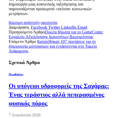
δημιουργία μιας κοινωνικής ταξινόμησης και
παρουσιάζονται προσωρινά «σκίτσα» κοινωνικών
μετρήσεων.
βιώσιμη ανάπτυξη
οικολογία
Διαμοίραση.
Facebook
Twitter
LinkedIn
Email
Προηγούμενο Άρθρο
Πρώτα βήματα για το GameComp:
Εργαλείο Aξιολόγησης Iκανοτήτων Bιωσιμότητας
Επόμενο Άρθρο
Κατατέθηκαν 107 προτάσεις για τη
δημιουργία μονοπατιών και εντάσσονται στο Ταμείο
Ανάκαμψης
Σχετικά
Άρθρα
Περιβάλλον
Οι υπόγειοι υδροφορείς της Σαχάρας:
Ένας τεράστιος αλλά πεπερασμένος
φυσικός πόρος
7 Αυγούστου 2026