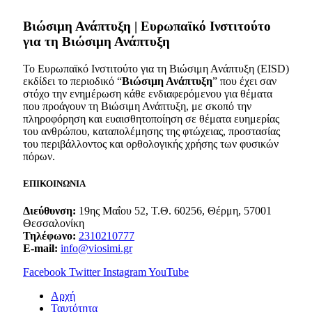
Bιώσιμη Ανάπτυξη | Ευρωπαϊκό Ινστιτούτο
για τη Βιώσιμη Ανάπτυξη
Το Ευρωπαϊκό Ινστιτούτο για τη Βιώσιμη Ανάπτυξη (EISD)
εκδίδει το περιοδικό “
Βιώσιμη Ανάπτυξη
” που έχει σαν
στόχο την ενημέρωση κάθε ενδιαφερόμενου για θέματα
που προάγουν τη Βιώσιμη Ανάπτυξη, με σκοπό την
πληροφόρηση και ευαισθητοποίηση σε θέματα ευημερίας
του ανθρώπου, καταπολέμησης της φτώχειας, προστασίας
του περιβάλλοντος και ορθολογικής χρήσης των φυσικών
πόρων.
ΕΠΙΚΟΙΝΩΝΙΑ
Διεύθυνση:
19ης Μαΐου 52, Τ.Θ. 60256, Θέρμη, 57001
Θεσσαλονίκη
Τηλέφωνο:
2310210777
E-mail:
info@viosimi.gr
Facebook
Twitter
Instagram
YouTube
Aρχή
Ταυτότητα