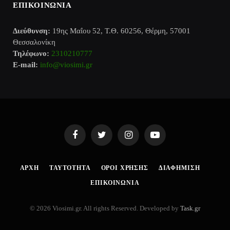
ΕΠΙΚΟΙΝΩΝΙΑ
Διεύθυνση:
19ης Μαΐου 52, Τ.Θ. 60256, Θέρμη, 57001
Θεσσαλονίκη
Τηλέφωνο:
2310210777
E-mail:
info@viosimi.gr
Facebook
Twitter
Instagram
YouTube
AΡΧΉ
ΤΑΥΤΌΤΗΤΑ
ΌΡΟΙ ΧΡΉΣΗΣ
ΔΙΑΦΉΜΙΣΗ
ΕΠΙΚΟΙΝΩΝΊΑ
© 2026 Viosimi.gr. All rights Reserved. Developed by
Task.gr