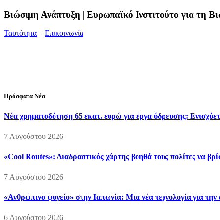
Bιώσιμη Ανάπτυξη | Ευρωπαϊκό Ινστιτούτο για τη 
Ταυτότητα
–
Επικοινωνία
Διεύθυνση:
19ης Μαΐου 52, Τ.Θ. 60256, Θέρμη, 57001 Θεσσαλονί
Τηλέφωνο:
2310210777
Fax:
2310210417
E-mail:
info@viosimi.gr
Πρόσφατα Νέα
Νέα χρηματοδότηση 65 εκατ. ευρώ για έργα ύδρευσης: Ενισχύετ
7 Αυγούστου 2026
«Cool Routes»: Διαδραστικός χάρτης βοηθά τους πολίτες να βρ
7 Αυγούστου 2026
«Ανθρώπινο ψυγείο» στην Ιαπωνία: Μια νέα τεχνολογία για την
6 Αυγούστου 2026