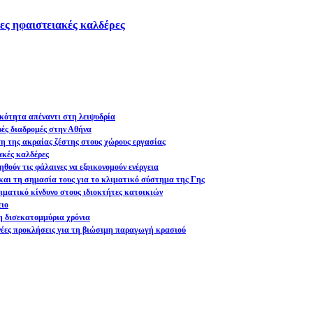
ες ηφαιστειακές καλδέρες
ικότητα απέναντι στη λειψυδρία
ρές διαδρομές στην Αθήνα
ση της ακραίας ζέστης στους χώρους εργασίας
ακές καλδέρες
θούν τις φάλαινες να εξοικονομούν ενέργεια
και τη σημασία τους για το κλιματικό σύστημα της Γης
ματικό κίνδυνο στους ιδιοκτήτες κατοικιών
ειο
η δισεκατομμύρια χρόνια
 νέες προκλήσεις για τη βιώσιμη παραγωγή κρασιού