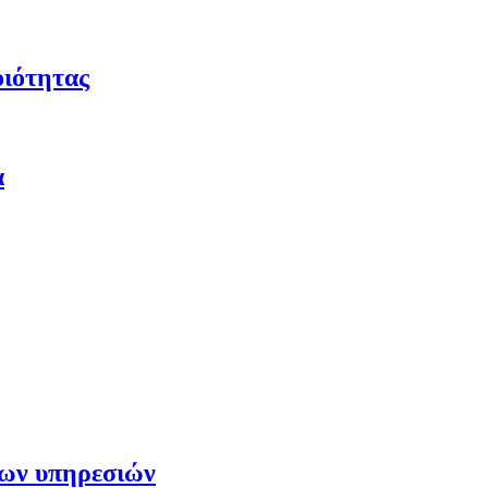
οιότητας
α
των υπηρεσιών