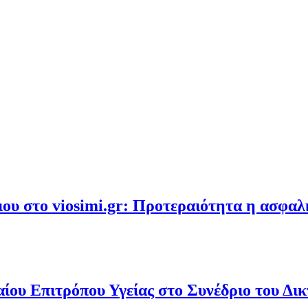
υ στο viosimi.gr: Προτεραιότητα η ασφα
ου Επιτρόπου Υγείας στο Συνέδριο του Δι