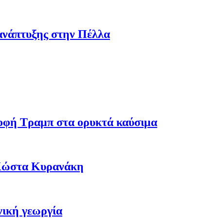
ανάπτυξης στην Πέλλα
ροφή Τραμπ στα ορυκτά καύσιμα
 Κώστα Κυρανάκη
νική γεωργία