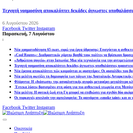
Τεχνητή νοημοσύνη αποκαλύπτει δεκάδες άγνωστες υποθαλάσσι
6 Αυγούστου 2026
Facebook
Twitter
Instagram
Παρασκευή, 7 Αυγούστου
:
Νέα χρηματοδότηση 65 εκατ. ευρώ για έργα ύδρευσης: Ενισχύεται η ανθεκτ
«Cool Routes»: Διαδραστικός χάρτης βοηθά τους πολίτες να βρίσκουν δροσε
«Ανθρώπινο ψυγείο» στην Ιαπωνία: Μια νέα τεχνολογία για την αντιμετώπι
Τεχνητή νοημοσύνη αποκαλύπτει δεκάδες άγνωστες υποθαλάσσιες ηφαιστει
Νέα έρευνα αποκαλύπτει πώς κοιμούνται οι φυσητήρες: Οι φυσαλίδες που βοη
Νέα μελέτη φωτίζει τη δημιουργία των πάγων της Ανατολικής Ανταρκτικής 
Φλόριντα: Η «διάσωση» της ασφαλιστικής αγοράς μεταφέρει μεγαλύτερο κλι
Έντεκα λύσεις βασισμένες στη φύση για πιο ανθεκτική γεωργία στη Μεσόγ
Νέα μελέτη: Η φυτική ζωή στη Γη μπορεί να επιβιώσει για σχεδόν δύο ακόμ
Οι πυρκαγιές απειλούν την αμπελουργία: Το φαινόμενο «smoke taint» και οι
Facebook
Twitter
Instagram
Οικονομία