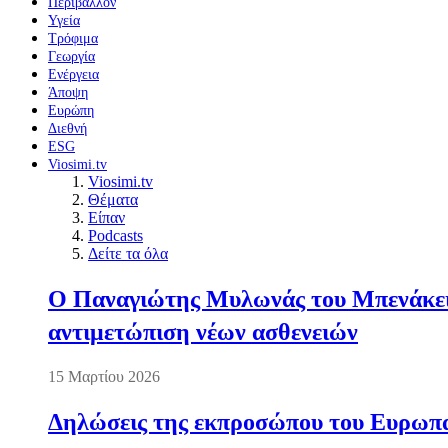
Περιβάλλον
Υγεία
Τρόφιμα
Γεωργία
Ενέργεια
Άποψη
Ευρώπη
Διεθνή
ESG
Viosimi.tv
Viosimi.tv
Θέματα
Είπαν
Podcasts
Δείτε τα όλα
Ο Παναγιώτης Μυλωνάς του Μπενάκειο
αντιμετώπιση νέων ασθενειών
15 Μαρτίου 2026
Δηλώσεις της εκπροσώπου του Ευρωπαί