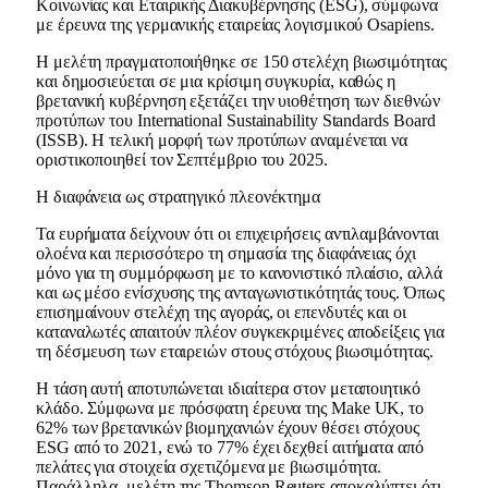
Κοινωνίας και Εταιρικής Διακυβέρνησης (ESG), σύμφωνα
με έρευνα της γερμανικής εταιρείας λογισμικού Osapiens.
Η μελέτη πραγματοποιήθηκε σε 150 στελέχη βιωσιμότητας
και δημοσιεύεται σε μια κρίσιμη συγκυρία, καθώς η
βρετανική κυβέρνηση εξετάζει την υιοθέτηση των διεθνών
προτύπων του International Sustainability Standards Board
(ISSB). Η τελική μορφή των προτύπων αναμένεται να
οριστικοποιηθεί τον Σεπτέμβριο του 2025.
Η διαφάνεια ως στρατηγικό πλεονέκτημα
Τα ευρήματα δείχνουν ότι οι επιχειρήσεις αντιλαμβάνονται
ολοένα και περισσότερο τη σημασία της διαφάνειας όχι
μόνο για τη συμμόρφωση με το κανονιστικό πλαίσιο, αλλά
και ως μέσο ενίσχυσης της ανταγωνιστικότητάς τους. Όπως
επισημαίνουν στελέχη της αγοράς, οι επενδυτές και οι
καταναλωτές απαιτούν πλέον συγκεκριμένες αποδείξεις για
τη δέσμευση των εταιρειών στους στόχους βιωσιμότητας.
Η τάση αυτή αποτυπώνεται ιδιαίτερα στον μεταποιητικό
κλάδο. Σύμφωνα με πρόσφατη έρευνα της Make UK, το
62% των βρετανικών βιομηχανιών έχουν θέσει στόχους
ESG από το 2021, ενώ το 77% έχει δεχθεί αιτήματα από
πελάτες για στοιχεία σχετιζόμενα με βιωσιμότητα.
Παράλληλα, μελέτη της Thomson Reuters αποκαλύπτει ότι