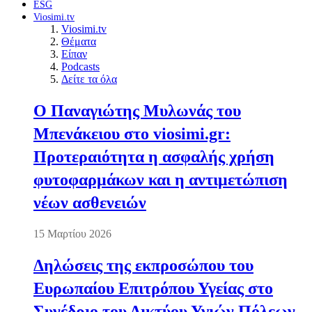
ESG
Viosimi.tv
Viosimi.tv
Θέματα
Είπαν
Podcasts
Δείτε τα όλα
Ο Παναγιώτης Μυλωνάς του
Μπενάκειου στο viosimi.gr:
Προτεραιότητα η ασφαλής χρήση
φυτοφαρμάκων και η αντιμετώπιση
νέων ασθενειών
15 Μαρτίου 2026
Δηλώσεις της εκπροσώπου του
Ευρωπαίου Επιτρόπου Υγείας στο
Συνέδριο του Δικτύου Υγιών Πόλεων