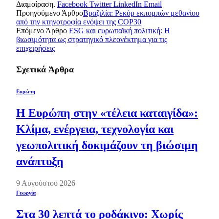
Διαμοίραση.
Facebook
Twitter
LinkedIn
Email
Προηγούμενο Άρθρο
Βραζιλία: Ρεκόρ εκπομπών μεθανίου
από την κτηνοτροφία ενόψει της COP30
Επόμενο Άρθρο
ESG και ευρωπαϊκή πολιτική: Η
βιωσιμότητα ως στρατηγικό πλεονέκτημα για τις
επιχειρήσεις
Σχετικά
Άρθρα
Ευρώπη
Η Ευρώπη στην «τέλεια καταιγίδα»:
Κλίμα, ενέργεια, τεχνολογία και
γεωπολιτική δοκιμάζουν τη βιώσιμη
ανάπτυξη
9 Αυγούστου 2026
Γεωργία
Στα 30 λεπτά το ροδάκινο: Χωρίς