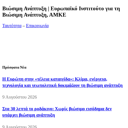
Bιώσιμη Ανάπτυξη | Ευρωπαϊκό Ινστιτούτο για τη
Βιώσιμη Ανάπτυξη, ΑΜΚΕ
Ταυτότητα
–
Επικοινωνία
Διεύθυνση:
19ης Μαΐου 52, Τ.Θ. 60256, Θέρμη, 57001
Θεσσαλονίκη
Τηλέφωνο:
2310210777
Fax:
2310210417
E-mail:
info@viosimi.gr
Πρόσφατα Νέα
Η Ευρώπη στην «τέλεια καταιγίδα»: Κλίμα, ενέργεια,
τεχνολογία και γεωπολιτική δοκιμάζουν τη βιώσιμη ανάπτυξη
9 Αυγούστου 2026
Στα 30 λεπτά το ροδάκινο: Χωρίς βιώσιμο εισόδημα δεν
υπάρχει βιώσιμη ανάπτυξη
9 Αυγούστου 2026