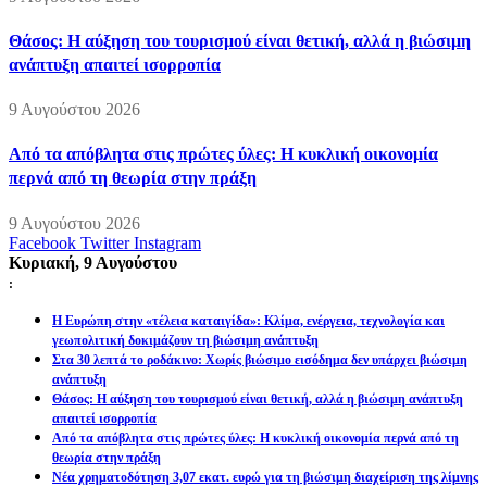
Θάσος: Η αύξηση του τουρισμού είναι θετική, αλλά η βιώσιμη
ανάπτυξη απαιτεί ισορροπία
9 Αυγούστου 2026
Από τα απόβλητα στις πρώτες ύλες: Η κυκλική οικονομία
περνά από τη θεωρία στην πράξη
9 Αυγούστου 2026
Facebook
Twitter
Instagram
Κυριακή, 9 Αυγούστου
:
Η Ευρώπη στην «τέλεια καταιγίδα»: Κλίμα, ενέργεια, τεχνολογία και
γεωπολιτική δοκιμάζουν τη βιώσιμη ανάπτυξη
Στα 30 λεπτά το ροδάκινο: Χωρίς βιώσιμο εισόδημα δεν υπάρχει βιώσιμη
ανάπτυξη
Θάσος: Η αύξηση του τουρισμού είναι θετική, αλλά η βιώσιμη ανάπτυξη
απαιτεί ισορροπία
Από τα απόβλητα στις πρώτες ύλες: Η κυκλική οικονομία περνά από τη
θεωρία στην πράξη
Νέα χρηματοδότηση 3,07 εκατ. ευρώ για τη βιώσιμη διαχείριση της λίμνης