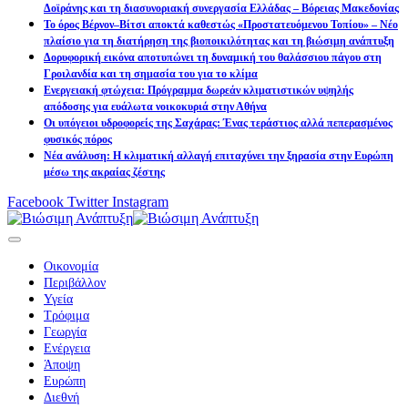
Δοϊράνης και τη διασυνοριακή συνεργασία Ελλάδας – Βόρειας Μακεδονίας
Το όρος Βέρνον–Βίτσι αποκτά καθεστώς «Προστατευόμενου Τοπίου» – Νέο
πλαίσιο για τη διατήρηση της βιοποικιλότητας και τη βιώσιμη ανάπτυξη
Δορυφορική εικόνα αποτυπώνει τη δυναμική του θαλάσσιου πάγου στη
Γροιλανδία και τη σημασία του για το κλίμα
Ενεργειακή φτώχεια: Πρόγραμμα δωρεάν κλιματιστικών υψηλής
απόδοσης για ευάλωτα νοικοκυριά στην Αθήνα
Οι υπόγειοι υδροφορείς της Σαχάρας: Ένας τεράστιος αλλά πεπερασμένος
φυσικός πόρος
Νέα ανάλυση: Η κλιματική αλλαγή επιταχύνει την ξηρασία στην Ευρώπη
μέσω της ακραίας ζέστης
Facebook
Twitter
Instagram
Οικονομία
Περιβάλλον
Υγεία
Τρόφιμα
Γεωργία
Ενέργεια
Άποψη
Ευρώπη
Διεθνή