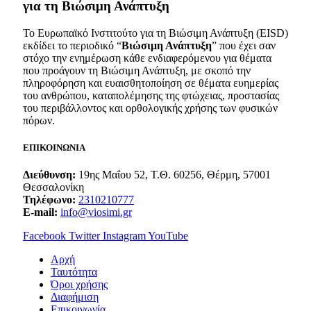
για τη Βιώσιμη Ανάπτυξη
Το Ευρωπαϊκό Ινστιτούτο για τη Βιώσιμη Ανάπτυξη (EISD)
εκδίδει το περιοδικό “
Βιώσιμη Ανάπτυξη
” που έχει σαν
στόχο την ενημέρωση κάθε ενδιαφερόμενου για θέματα
που προάγουν τη Βιώσιμη Ανάπτυξη, με σκοπό την
πληροφόρηση και ευαισθητοποίηση σε θέματα ευημερίας
του ανθρώπου, καταπολέμησης της φτώχειας, προστασίας
του περιβάλλοντος και ορθολογικής χρήσης των φυσικών
πόρων.
ΕΠΙΚΟΙΝΩΝΙΑ
Διεύθυνση:
19ης Μαΐου 52, Τ.Θ. 60256, Θέρμη, 57001
Θεσσαλονίκη
Τηλέφωνο:
2310210777
E-mail:
info@viosimi.gr
Facebook
Twitter
Instagram
YouTube
Aρχή
Ταυτότητα
Όροι χρήσης
Διαφήμιση
Επικοινωνία