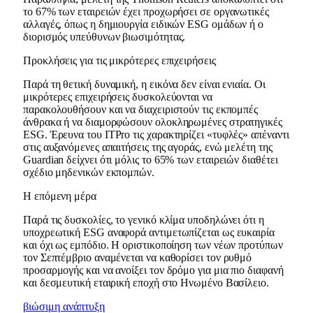
το 67% των εταιρειών έχει προχωρήσει σε οργανωτικές
αλλαγές, όπως η δημιουργία ειδικών ESG ομάδων ή ο
διορισμός υπεύθυνων βιωσιμότητας.
Προκλήσεις για τις μικρότερες επιχειρήσεις
Παρά τη θετική δυναμική, η εικόνα δεν είναι ενιαία. Οι
μικρότερες επιχειρήσεις δυσκολεύονται να
παρακολουθήσουν και να διαχειριστούν τις εκπομπές
άνθρακα ή να διαμορφώσουν ολοκληρωμένες στρατηγικές
ESG. Έρευνα του ITPro τις χαρακτηρίζει «τυφλές» απέναντι
στις αυξανόμενες απαιτήσεις της αγοράς, ενώ μελέτη της
Guardian δείχνει ότι μόλις το 65% των εταιρειών διαθέτει
σχέδιο μηδενικών εκπομπών.
Η επόμενη μέρα
Παρά τις δυσκολίες, το γενικό κλίμα υποδηλώνει ότι η
υποχρεωτική ESG αναφορά αντιμετωπίζεται ως ευκαιρία
και όχι ως εμπόδιο. Η οριστικοποίηση των νέων προτύπων
τον Σεπτέμβριο αναμένεται να καθορίσει τον ρυθμό
προσαρμογής και να ανοίξει τον δρόμο για μια πιο διαφανή
και δεσμευτική εταιρική εποχή στο Ηνωμένο Βασίλειο.
βιώσιμη ανάπτυξη