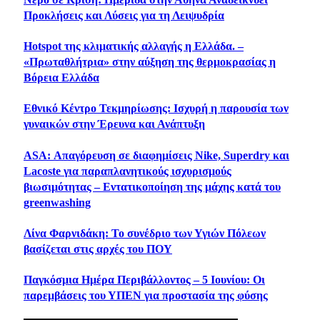
Προκλήσεις και Λύσεις για τη Λειψυδρία
Ηotspot της κλιματικής αλλαγής η Ελλάδα. –
«Πρωταθλήτρια» στην αύξηση της θερμοκρασίας η
Βόρεια Ελλάδα
Εθνικό Κέντρο Τεκμηρίωσης: Ισχυρή η παρουσία των
γυναικών στην Έρευνα και Ανάπτυξη
ASA: Απαγόρευση σε διαφημίσεις Nike, Superdry και
Lacoste για παραπλανητικούς ισχυρισμούς
βιωσιμότητας – Εντατικοποίηση της μάχης κατά του
greenwashing
Λίνα Φαρνιδάκη: Το συνέδριο των Υγιών Πόλεων
βασίζεται στις αρχές του ΠΟΥ
Παγκόσμια Ημέρα Περιβάλλοντος – 5 Ιουνίου: Οι
παρεμβάσεις του ΥΠΕΝ για προστασία της φύσης