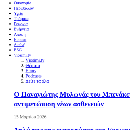
Οικονομία
Περιβάλλον
Υγεία
Τρόφιμα
Γεωργία
Ενέργεια
Άποψη
Ευρώπη
Διεθνή
ESG
Viosimi.tv
Viosimi.tv
Θέματα
Είπαν
Podcasts
Δείτε τα όλα
Ο Παναγιώτης Μυλωνάς του Μπενάκειο
αντιμετώπιση νέων ασθενειών
15 Μαρτίου 2026