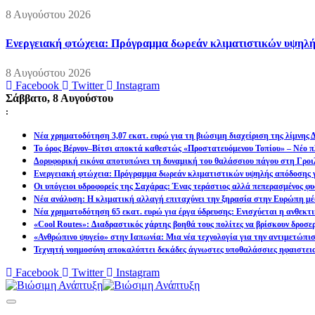
8 Αυγούστου 2026
Ενεργειακή φτώχεια: Πρόγραμμα δωρεάν κλιματιστικών υψηλή
8 Αυγούστου 2026
Facebook
Twitter
Instagram
Σάββατο, 8 Αυγούστου
:
Νέα χρηματοδότηση 3,07 εκατ. ευρώ για τη βιώσιμη διαχείριση της λίμνης
Το όρος Βέρνον–Βίτσι αποκτά καθεστώς «Προστατευόμενου Τοπίου» – Νέο πλ
Δορυφορική εικόνα αποτυπώνει τη δυναμική του θαλάσσιου πάγου στη Γροιλ
Ενεργειακή φτώχεια: Πρόγραμμα δωρεάν κλιματιστικών υψηλής απόδοσης γ
Οι υπόγειοι υδροφορείς της Σαχάρας: Ένας τεράστιος αλλά πεπερασμένος φυ
Νέα ανάλυση: Η κλιματική αλλαγή επιταχύνει την ξηρασία στην Ευρώπη μέ
Νέα χρηματοδότηση 65 εκατ. ευρώ για έργα ύδρευσης: Ενισχύεται η ανθεκτ
«Cool Routes»: Διαδραστικός χάρτης βοηθά τους πολίτες να βρίσκουν δροσε
«Ανθρώπινο ψυγείο» στην Ιαπωνία: Μια νέα τεχνολογία για την αντιμετώπι
Τεχνητή νοημοσύνη αποκαλύπτει δεκάδες άγνωστες υποθαλάσσιες ηφαιστει
Facebook
Twitter
Instagram