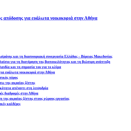
ς απόδοσης για ευάλωτα νοικοκυριά στην Αθήνα
 Δοϊράνης και τη διασυνοριακή συνεργασία Ελλάδας – Βόρειας Μακεδονίας
αίσιο για τη διατήρηση της βιοποικιλότητας και τη βιώσιμη ανάπτυξη
ανδία και τη σημασία του για το κλίμα
ια ευάλωτα νοικοκυριά στην Αθήνα
σικός πόρος
σω της ακραίας ζέστης
ικότητα απέναντι στη λειψυδρία
ρές διαδρομές στην Αθήνα
ση της ακραίας ζέστης στους χώρους εργασίας
ακές καλδέρες