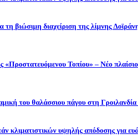
α τη βιώσιμη διαχείριση της λίμνης Δοϊράν
 «Προστατευόμενου Τοπίου» – Νέο πλαίσιο 
μική του θαλάσσιου πάγου στη Γροιλανδία κ
άν κλιματιστικών υψηλής απόδοσης για ευ