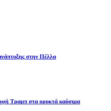
ανάπτυξης στην Πέλλα
ροφή Τραμπ στα ορυκτά καύσιμα