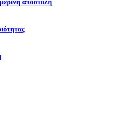
ημερινή αποστολή
οιότητας
α