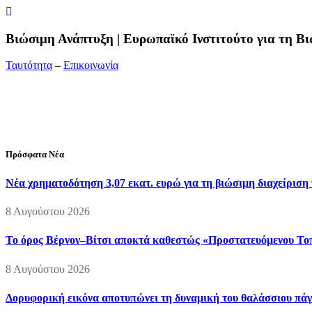
Bιώσιμη Ανάπτυξη | Ευρωπαϊκό Ινστιτούτο για τη 
Ταυτότητα
–
Επικοινωνία
Διεύθυνση:
19ης Μαΐου 52, Τ.Θ. 60256, Θέρμη, 57001 Θεσσαλονί
Τηλέφωνο:
2310210777
Fax:
2310210417
E-mail:
info@viosimi.gr
Πρόσφατα Νέα
Νέα χρηματοδότηση 3,07 εκατ. ευρώ για τη βιώσιμη διαχείριση
8 Αυγούστου 2026
Το όρος Βέρνον–Βίτσι αποκτά καθεστώς «Προστατευόμενου Τοπί
8 Αυγούστου 2026
Δορυφορική εικόνα αποτυπώνει τη δυναμική του θαλάσσιου πάγο