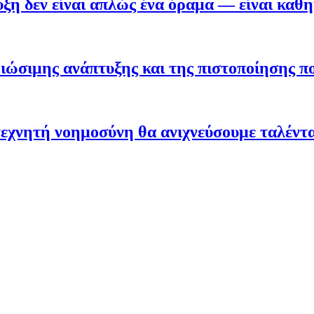
η δεν είναι απλώς ένα όραμα — είναι καθ
ώσιμης ανάπτυξης και της πιστοποίησης π
εχνητή νοημοσύνη θα ανιχνεύσουμε ταλέντ