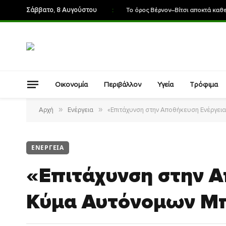
Σάββατο, 8 Αυγούστου
:
Οικονομία
Περιβάλλον
Υγεία
Τρόφιμα
»
»
Αρχή
Ενέργεια
«Επιτάχυνση στην Αποθήκευση Ενέργει
ΕΝΈΡΓΕΙΑ
«Επιτάχυνση στην Α
Κύμα Αυτόνομων Μ