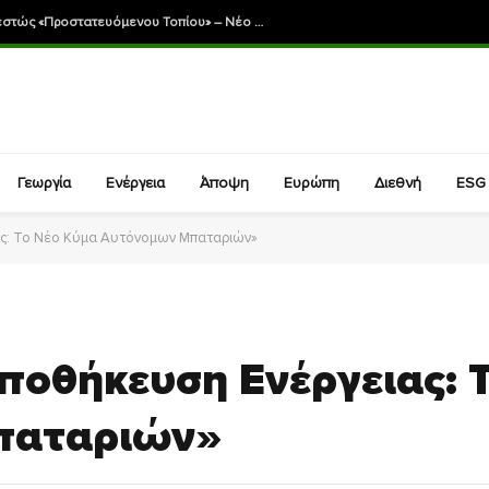
Το όρος Βέρνον–Βίτσι αποκτά καθεστώς «Προστατευόμενου Τοπίου» – Νέο πλαίσιο για τη διατήρηση της βιοποικιλότητας και τη βιώσιμη ανάπτυξη
Γεωργία
Ενέργεια
Άποψη
Ευρώπη
Διεθνή
ESG
ας: Το Νέο Κύμα Αυτόνομων Μπαταριών»
ποθήκευση Ενέργειας: 
παταριών»