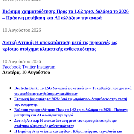
Βιώσιμη χρηματοδότηση: Προς τα 1,62 τρισ. δολάρια το 2026
– Πράσινη μετάβαση και AI αλλάζουν την αγορά
10 Αυγούστου 2026
Δυτική Αττική: Η αποκατάσταση μετά τις πυρκαγιές ως
κρίσιμο στοίχημα κλιματικής ανθεκτικότητας
10 Αυγούστου 2026
Facebook
Twitter
Instagram
Δευτέρα, 10 Αυγούστου
:
Deutsche Bank: Το ESG δεν αρκεί ως «ετικέτα» – Τι καθορίζει πραγματικά
τις αποδόσεις των βιώσιμων επενδύσεων
Εταιρική βιωσιμότητα 2026: Από τις «πράσινες» δεσμεύσεις στην εποχή
της εφαρμογής
Βιώσιμη χρηματοδότηση: Προς τα 1,62 τρισ. δολάρια το 2026 – Πράσινη
μετάβαση και AI αλλάζουν την αγορά
Δυτική Αττική: Η αποκατάσταση μετά τις πυρκαγιές ως κρίσιμο
στοίχημα κλιματικής ανθεκτικότητας
Η Ευρώπη στην «τέλεια καταιγίδα»: Κλίμα, ενέργεια, τεχνολογία και