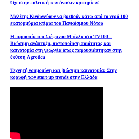
Όχι στην πολιτική των άνισων κριτηρίων!
Μελέτη: Κινδυνεύουν να βρεθούν κάτω από το νερό 100
εκατομμύρια κτίρια του Παγκόσμιου Νότου
Η παρουσία του Στέφανου Μπίλλα στο TV100 –
Βιώσιμη ανάπτυξη, πιστοποίηση ποιότητας και
καινοτομία στη γεωργία όπως παρουσιάστηκαν στην
έκθεση Agrotica
Τεχνητή νοημοσύνη και βιώσιμη καινοτομία: Στην
κορυφή των start-up trends στην Ελλάδα