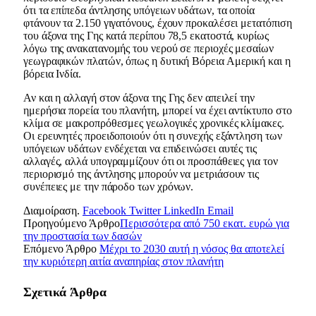
ότι τα επίπεδα άντλησης υπόγειων υδάτων, τα οποία
φτάνουν τα 2.150 γιγατόνους, έχουν προκαλέσει μετατόπιση
του άξονα της Γης κατά περίπου 78,5 εκατοστά, κυρίως
λόγω της ανακατανομής του νερού σε περιοχές μεσαίων
γεωγραφικών πλατών, όπως η δυτική Βόρεια Αμερική και η
βόρεια Ινδία.
Αν και η αλλαγή στον άξονα της Γης δεν απειλεί την
ημερήσια πορεία του πλανήτη, μπορεί να έχει αντίκτυπο στο
κλίμα σε μακροπρόθεσμες γεωλογικές χρονικές κλίμακες.
Οι ερευνητές προειδοποιούν ότι η συνεχής εξάντληση των
υπόγειων υδάτων ενδέχεται να επιδεινώσει αυτές τις
αλλαγές, αλλά υπογραμμίζουν ότι οι προσπάθειες για τον
περιορισμό της άντλησης μπορούν να μετριάσουν τις
συνέπειες με την πάροδο των χρόνων.
Διαμοίραση.
Facebook
Twitter
LinkedIn
Email
Προηγούμενο Άρθρο
Περισσότερα από 750 εκατ. ευρώ για
την προστασία των δασών
Επόμενο Άρθρο
Μέχρι το 2030 αυτή η νόσος θα αποτελεί
την κυριότερη αιτία αναπηρίας στον πλανήτη
Σχετικά
Άρθρα