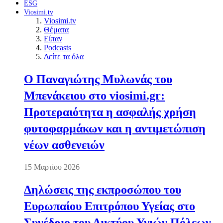
ESG
Viosimi.tv
Viosimi.tv
Θέματα
Είπαν
Podcasts
Δείτε τα όλα
Ο Παναγιώτης Μυλωνάς του
Μπενάκειου στο viosimi.gr:
Προτεραιότητα η ασφαλής χρήση
φυτοφαρμάκων και η αντιμετώπιση
νέων ασθενειών
15 Μαρτίου 2026
Δηλώσεις της εκπροσώπου του
Ευρωπαίου Επιτρόπου Υγείας στο
Συνέδριο του Δικτύου Υγιών Πόλεων