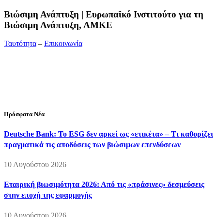
Bιώσιμη Ανάπτυξη | Ευρωπαϊκό Ινστιτούτο για τη
Βιώσιμη Ανάπτυξη, ΑΜΚΕ
Ταυτότητα
–
Επικοινωνία
Διεύθυνση:
19ης Μαΐου 52, Τ.Θ. 60256, Θέρμη, 57001
Θεσσαλονίκη
Τηλέφωνο:
2310210777
Fax:
2310210417
E-mail:
info@viosimi.gr
Πρόσφατα Νέα
Deutsche Bank: Το ESG δεν αρκεί ως «ετικέτα» – Τι καθορίζει
πραγματικά τις αποδόσεις των βιώσιμων επενδύσεων
10 Αυγούστου 2026
Εταιρική βιωσιμότητα 2026: Από τις «πράσινες» δεσμεύσεις
στην εποχή της εφαρμογής
10 Αυγούστου 2026