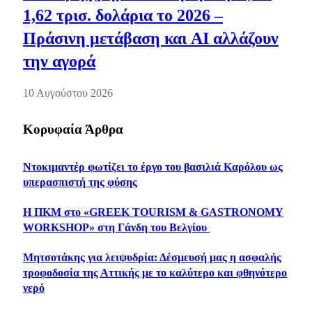
1,62 τρισ. δολάρια το 2026 –
Πράσινη μετάβαση και AI αλλάζουν
την αγορά
10 Αυγούστου 2026
Κορυφαία Άρθρα
Ντοκιμαντέρ φωτίζει το έργο του βασιλιά Καρόλου ως
υπερασπιστή της φύσης
Η ΠΚΜ στο «GREEK TOURISM & GASTRONOMY
WORKSHOP» στη Γάνδη του Βελγίου
Μητσοτάκης για λειψυδρία: Δέσμευσή μας η ασφαλής
τροφοδοσία της Αττικής με το καλύτερο και φθηνότερο
νερό