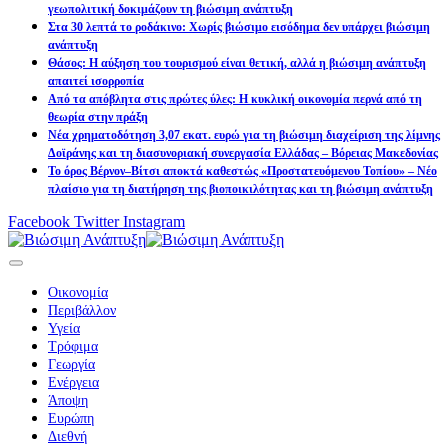
γεωπολιτική δοκιμάζουν τη βιώσιμη ανάπτυξη
Στα 30 λεπτά το ροδάκινο: Χωρίς βιώσιμο εισόδημα δεν υπάρχει βιώσιμη
ανάπτυξη
Θάσος: Η αύξηση του τουρισμού είναι θετική, αλλά η βιώσιμη ανάπτυξη
απαιτεί ισορροπία
Από τα απόβλητα στις πρώτες ύλες: Η κυκλική οικονομία περνά από τη
θεωρία στην πράξη
Νέα χρηματοδότηση 3,07 εκατ. ευρώ για τη βιώσιμη διαχείριση της λίμνης
Δοϊράνης και τη διασυνοριακή συνεργασία Ελλάδας – Βόρειας Μακεδονίας
Το όρος Βέρνον–Βίτσι αποκτά καθεστώς «Προστατευόμενου Τοπίου» – Νέο
πλαίσιο για τη διατήρηση της βιοποικιλότητας και τη βιώσιμη ανάπτυξη
Facebook
Twitter
Instagram
Οικονομία
Περιβάλλον
Υγεία
Τρόφιμα
Γεωργία
Ενέργεια
Άποψη
Ευρώπη
Διεθνή