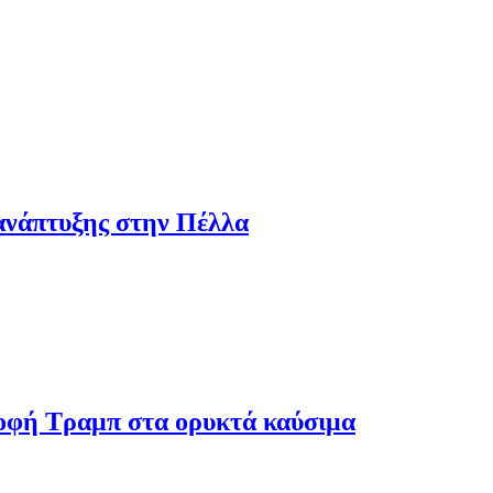
ανάπτυξης στην Πέλλα
ροφή Τραμπ στα ορυκτά καύσιμα