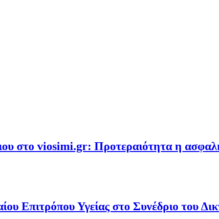
υ στο viosimi.gr: Προτεραιότητα η ασφα
ου Επιτρόπου Υγείας στο Συνέδριο του Δι