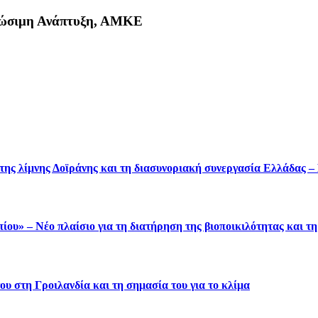
Βιώσιμη Ανάπτυξη, ΑΜΚΕ
κη
 της λίμνης Δοϊράνης και τη διασυνοριακή συνεργασία Ελλάδας 
ου» – Νέο πλαίσιο για τη διατήρηση της βιοποικιλότητας και τ
υ στη Γροιλανδία και τη σημασία του για το κλίμα