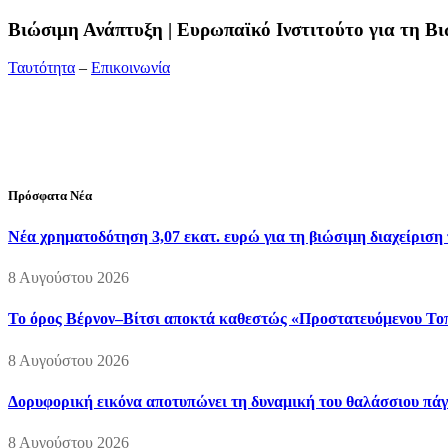
Bιώσιμη Ανάπτυξη | Ευρωπαϊκό Ινστιτούτο για τη 
Ταυτότητα
–
Επικοινωνία
Διεύθυνση:
19ης Μαΐου 52, Τ.Θ. 60256, Θέρμη, 57001 Θεσσαλονί
Τηλέφωνο:
2310210777
Fax:
2310210417
E-mail:
info@viosimi.gr
Πρόσφατα Νέα
Νέα χρηματοδότηση 3,07 εκατ. ευρώ για τη βιώσιμη διαχείριση
8 Αυγούστου 2026
Το όρος Βέρνον–Βίτσι αποκτά καθεστώς «Προστατευόμενου Τοπί
8 Αυγούστου 2026
Δορυφορική εικόνα αποτυπώνει τη δυναμική του θαλάσσιου πάγο
8 Αυγούστου 2026