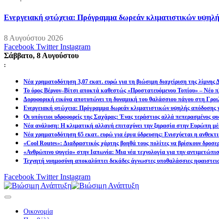
Ενεργειακή φτώχεια: Πρόγραμμα δωρεάν κλιματιστικών υψηλή
8 Αυγούστου 2026
Facebook
Twitter
Instagram
Σάββατο, 8 Αυγούστου
:
Νέα χρηματοδότηση 3,07 εκατ. ευρώ για τη βιώσιμη διαχείριση της λίμνης
Το όρος Βέρνον–Βίτσι αποκτά καθεστώς «Προστατευόμενου Τοπίου» – Νέο πλ
Δορυφορική εικόνα αποτυπώνει τη δυναμική του θαλάσσιου πάγου στη Γροιλ
Ενεργειακή φτώχεια: Πρόγραμμα δωρεάν κλιματιστικών υψηλής απόδοσης γ
Οι υπόγειοι υδροφορείς της Σαχάρας: Ένας τεράστιος αλλά πεπερασμένος φυ
Νέα ανάλυση: Η κλιματική αλλαγή επιταχύνει την ξηρασία στην Ευρώπη μέ
Νέα χρηματοδότηση 65 εκατ. ευρώ για έργα ύδρευσης: Ενισχύεται η ανθεκτ
«Cool Routes»: Διαδραστικός χάρτης βοηθά τους πολίτες να βρίσκουν δροσε
«Ανθρώπινο ψυγείο» στην Ιαπωνία: Μια νέα τεχνολογία για την αντιμετώπι
Τεχνητή νοημοσύνη αποκαλύπτει δεκάδες άγνωστες υποθαλάσσιες ηφαιστει
Facebook
Twitter
Instagram
Οικονομία