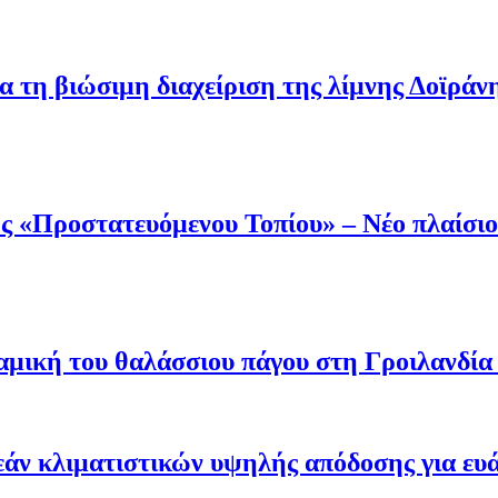
α τη βιώσιμη διαχείριση της λίμνης Δοϊράν
 «Προστατευόμενου Τοπίου» – Νέο πλαίσιο 
μική του θαλάσσιου πάγου στη Γροιλανδία κ
άν κλιματιστικών υψηλής απόδοσης για ευ