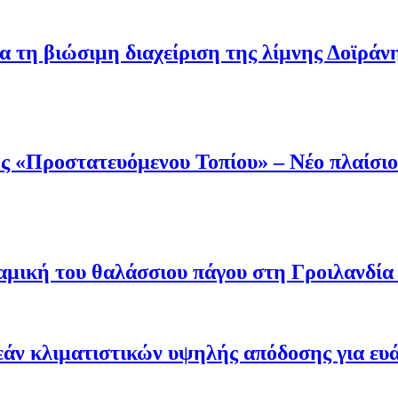
α τη βιώσιμη διαχείριση της λίμνης Δοϊράν
 «Προστατευόμενου Τοπίου» – Νέο πλαίσιο 
μική του θαλάσσιου πάγου στη Γροιλανδία κ
άν κλιματιστικών υψηλής απόδοσης για ευ