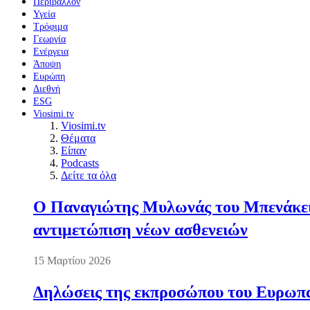
Περιβάλλον
Υγεία
Τρόφιμα
Γεωργία
Ενέργεια
Άποψη
Ευρώπη
Διεθνή
ESG
Viosimi.tv
Viosimi.tv
Θέματα
Είπαν
Podcasts
Δείτε τα όλα
Ο Παναγιώτης Μυλωνάς του Μπενάκειο
αντιμετώπιση νέων ασθενειών
15 Μαρτίου 2026
Δηλώσεις της εκπροσώπου του Ευρωπαί