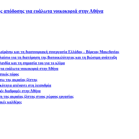
ς απόδοσης για ευάλωτα νοικοκυριά στην Αθήνα
 Δοϊράνης και τη διασυνοριακή συνεργασία Ελλάδας – Βόρειας Μακεδονίας
αίσιο για τη διατήρηση της βιοποικιλότητας και τη βιώσιμη ανάπτυξη
ανδία και τη σημασία του για το κλίμα
ια ευάλωτα νοικοκυριά στην Αθήνα
σικός πόρος
σω της ακραίας ζέστης
ικότητα απέναντι στη λειψυδρία
ρές διαδρομές στην Αθήνα
ση της ακραίας ζέστης στους χώρους εργασίας
ακές καλδέρες