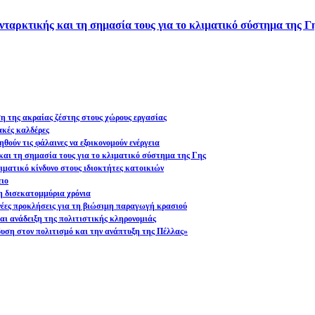
νταρκτικής και τη σημασία τους για το κλιματικό σύστημα της Γ
ση της ακραίας ζέστης στους χώρους εργασίας
ακές καλδέρες
θούν τις φάλαινες να εξοικονομούν ενέργεια
και τη σημασία τους για το κλιματικό σύστημα της Γης
ματικό κίνδυνο στους ιδιοκτήτες κατοικιών
ειο
η δισεκατομμύρια χρόνια
 νέες προκλήσεις για τη βιώσιμη παραγωγή κρασιού
ι ανάδειξη της πολιτιστικής κληρονομιάς
υση στον πολιτισμό και την ανάπτυξη της Πέλλας»