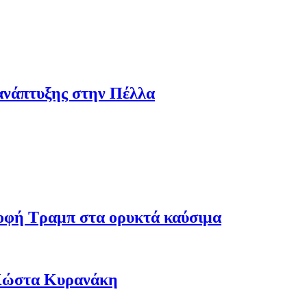
ανάπτυξης στην Πέλλα
ροφή Τραμπ στα ορυκτά καύσιμα
 Κώστα Κυρανάκη