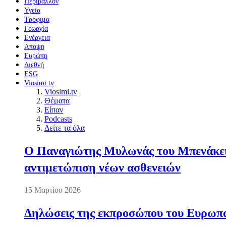
Περιβάλλον
Υγεία
Τρόφιμα
Γεωργία
Ενέργεια
Άποψη
Ευρώπη
Διεθνή
ESG
Viosimi.tv
Viosimi.tv
Θέματα
Είπαν
Podcasts
Δείτε τα όλα
Ο Παναγιώτης Μυλωνάς του Μπενάκειο
αντιμετώπιση νέων ασθενειών
15 Μαρτίου 2026
Δηλώσεις της εκπροσώπου του Ευρωπαί