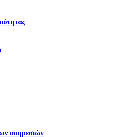
οιότητας
α
των υπηρεσιών