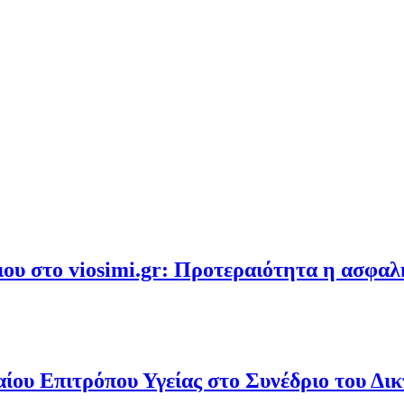
υ στο viosimi.gr: Προτεραιότητα η ασφα
ου Επιτρόπου Υγείας στο Συνέδριο του Δι