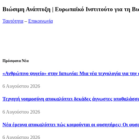
Bιώσιμη Ανάπτυξη | Ευρωπαϊκό Ινστιτούτο για τη 
Ταυτότητα
–
Επικοινωνία
Διεύθυνση:
19ης Μαΐου 52, Τ.Θ. 60256, Θέρμη, 57001 Θεσσαλονί
Τηλέφωνο:
2310210777
Fax:
2310210417
E-mail:
info@viosimi.gr
Πρόσφατα Νέα
«Ανθρώπινο ψυγείο» στην Ιαπωνία: Μια νέα τεχνολογία για την
6 Αυγούστου 2026
Τεχνητή νοημοσύνη αποκαλύπτει δεκάδες άγνωστες υποθαλάσσι
6 Αυγούστου 2026
Νέα έρευνα αποκαλύπτει πώς κοιμούνται οι φυσητήρες: Οι φυσαλ
6 Αυγούστου 2026