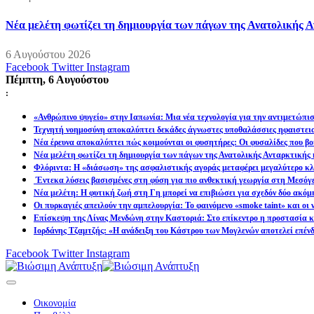
Νέα μελέτη φωτίζει τη δημιουργία των πάγων της Ανατολικής Α
6 Αυγούστου 2026
Facebook
Twitter
Instagram
Πέμπτη, 6 Αυγούστου
:
«Ανθρώπινο ψυγείο» στην Ιαπωνία: Μια νέα τεχνολογία για την αντιμετώπι
Τεχνητή νοημοσύνη αποκαλύπτει δεκάδες άγνωστες υποθαλάσσιες ηφαιστει
Νέα έρευνα αποκαλύπτει πώς κοιμούνται οι φυσητήρες: Οι φυσαλίδες που βοη
Νέα μελέτη φωτίζει τη δημιουργία των πάγων της Ανατολικής Ανταρκτικής 
Φλόριντα: Η «διάσωση» της ασφαλιστικής αγοράς μεταφέρει μεγαλύτερο κλι
Έντεκα λύσεις βασισμένες στη φύση για πιο ανθεκτική γεωργία στη Μεσόγ
Νέα μελέτη: Η φυτική ζωή στη Γη μπορεί να επιβιώσει για σχεδόν δύο ακόμ
Οι πυρκαγιές απειλούν την αμπελουργία: Το φαινόμενο «smoke taint» και οι
Επίσκεψη της Λίνας Μενδώνη στην Καστοριά: Στο επίκεντρο η προστασία κα
Ιορδάνης Τζαμτζής: «Η ανάδειξη του Κάστρου των Μογλενών αποτελεί επένδ
Facebook
Twitter
Instagram
Οικονομία