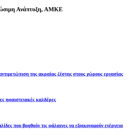
Βιώσιμη Ανάπτυξη, ΑΜΚΕ
κη
 αντιμετώπιση της ακραίας ζέστης στους χώρους εργασίας
ες ηφαιστειακές καλδέρες
ίδες που βοηθούν τις φάλαινες να εξοικονομούν ενέργεια