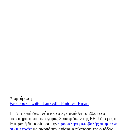
Διαμοίραση
Facebook
Twitter
LinkedIn
Pinterest
Email
Η Επιτροπή δεσμεύτηκε να εγκαινιάσει το 2023 ένα
παρατηρητήριο της αγοράς λιπασμάτων της ΕΕ. Σήμερα, η
Επιτροπή δημοσίευσε την
πρόσκληση υποβολής αιτήσεων
συμμετοχής
με σκοπό την επίσημη σύσταση της ομάδας