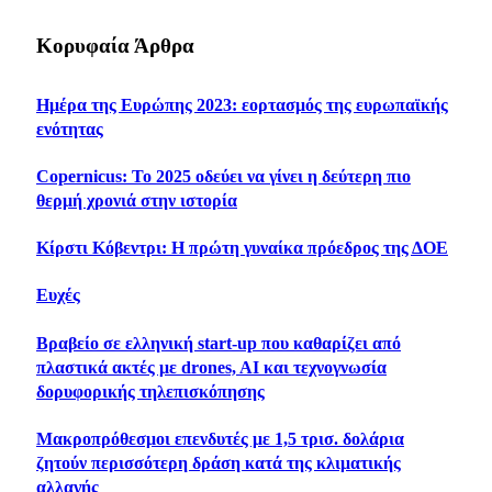
Κορυφαία Άρθρα
Ημέρα της Ευρώπης 2023: εορτασμός της ευρωπαϊκής
ενότητας
Copernicus: Το 2025 οδεύει να γίνει η δεύτερη πιο
θερμή χρονιά στην ιστορία
Κίρστι Κόβεντρι: Η πρώτη γυναίκα πρόεδρος της ΔΟΕ
Ευχές
Βραβείο σε ελληνική start-up που καθαρίζει από
πλαστικά ακτές με drones, AI και τεχνογνωσία
δορυφορικής τηλεπισκόπησης
Μακροπρόθεσμοι επενδυτές με 1,5 τρισ. δολάρια
ζητούν περισσότερη δράση κατά της κλιματικής
αλλαγής