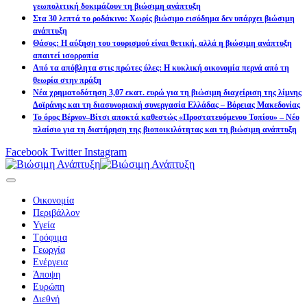
γεωπολιτική δοκιμάζουν τη βιώσιμη ανάπτυξη
Στα 30 λεπτά το ροδάκινο: Χωρίς βιώσιμο εισόδημα δεν υπάρχει βιώσιμη
ανάπτυξη
Θάσος: Η αύξηση του τουρισμού είναι θετική, αλλά η βιώσιμη ανάπτυξη
απαιτεί ισορροπία
Από τα απόβλητα στις πρώτες ύλες: Η κυκλική οικονομία περνά από τη
θεωρία στην πράξη
Νέα χρηματοδότηση 3,07 εκατ. ευρώ για τη βιώσιμη διαχείριση της λίμνης
Δοϊράνης και τη διασυνοριακή συνεργασία Ελλάδας – Βόρειας Μακεδονίας
Το όρος Βέρνον–Βίτσι αποκτά καθεστώς «Προστατευόμενου Τοπίου» – Νέο
πλαίσιο για τη διατήρηση της βιοποικιλότητας και τη βιώσιμη ανάπτυξη
Facebook
Twitter
Instagram
Οικονομία
Περιβάλλον
Υγεία
Τρόφιμα
Γεωργία
Ενέργεια
Άποψη
Ευρώπη
Διεθνή