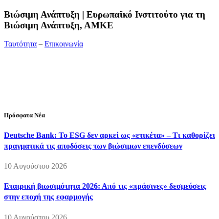
Bιώσιμη Ανάπτυξη | Ευρωπαϊκό Ινστιτούτο για τη
Βιώσιμη Ανάπτυξη, ΑΜΚΕ
Ταυτότητα
–
Επικοινωνία
Διεύθυνση:
19ης Μαΐου 52, Τ.Θ. 60256, Θέρμη, 57001
Θεσσαλονίκη
Τηλέφωνο:
2310210777
Fax:
2310210417
E-mail:
info@viosimi.gr
Πρόσφατα Νέα
Deutsche Bank: Το ESG δεν αρκεί ως «ετικέτα» – Τι καθορίζει
πραγματικά τις αποδόσεις των βιώσιμων επενδύσεων
10 Αυγούστου 2026
Εταιρική βιωσιμότητα 2026: Από τις «πράσινες» δεσμεύσεις
στην εποχή της εφαρμογής
10 Αυγούστου 2026