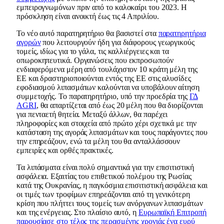
εμπειρογνωμόνων πριν από το καλοκαίρι του 2023. Η
πρόσκληση είναι ανοικτή έως τις 4 Απριλίου.
Το νέο αυτό παρατηρητήριο θα βασιστεί στα
παρατηρητήρια
αγορών
που λειτουργούν ήδη για διάφορους γεωργικούς
τομείς, ιδίως για το γάλα, τις καλλιέργειες και τα
οπωροκηπευτικά. Οργανώσεις που εκπροσωπούν
ενδιαφερόμενα μέρη από τουλάχιστον 10 κράτη μέλη της
ΕΕ και δραστηριοποιούνται εντός της ΕΕ στις αλυσίδες
εφοδιασμού λιπασμάτων καλούνται να υποβάλουν αίτηση
συμμετοχής. Το παρατηρητήριο, υπό την προεδρία της
ΓΔ
AGRI
, θα απαρτίζεται από έως 20 μέλη που θα διορίζονται
για πενταετή θητεία. Μεταξύ άλλων, θα παρέχει
πληροφορίες και στοιχεία από πρώτο χέρι σχετικά με την
κατάσταση της αγοράς λιπασμάτων και τους παράγοντες που
την επηρεάζουν, ενώ τα μέλη του θα ανταλλάσσουν
εμπειρίες και ορθές πρακτικές.
Τα λιπάσματα είναι πολύ σημαντικά για την επισιτιστική
ασφάλεια. Εξαιτίας του επιθετικού πολέμου της Ρωσίας
κατά της Ουκρανίας, η παγκόσμια επισιτιστική ασφάλεια και
οι τιμές των τροφίμων επηρεάζονται από τη γενικότερη
κρίση που πλήττει τους τομείς των ανόργανων λιπασμάτων
και της ενέργειας. Στο πλαίσιο αυτό, η
Ευρωπαϊκή Επιτροπή
παρουσίασε στο τέλος της περασμένης χρονιάς ένα ευρύ