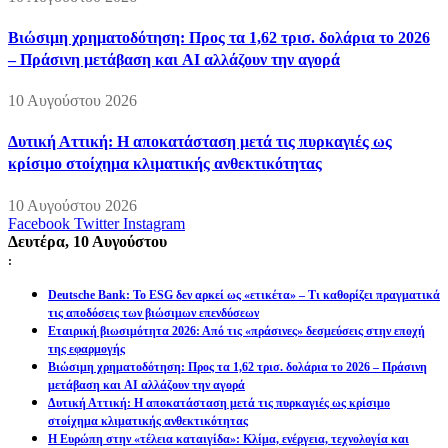
Βιώσιμη χρηματοδότηση: Προς τα 1,62 τρισ. δολάρια το 2026
– Πράσινη μετάβαση και AI αλλάζουν την αγορά
10 Αυγούστου 2026
Δυτική Αττική: Η αποκατάσταση μετά τις πυρκαγιές ως
κρίσιμο στοίχημα κλιματικής ανθεκτικότητας
10 Αυγούστου 2026
Facebook
Twitter
Instagram
Δευτέρα, 10 Αυγούστου
:
Deutsche Bank: Το ESG δεν αρκεί ως «ετικέτα» – Τι καθορίζει πραγματικά
τις αποδόσεις των βιώσιμων επενδύσεων
Εταιρική βιωσιμότητα 2026: Από τις «πράσινες» δεσμεύσεις στην εποχή
της εφαρμογής
Βιώσιμη χρηματοδότηση: Προς τα 1,62 τρισ. δολάρια το 2026 – Πράσινη
μετάβαση και AI αλλάζουν την αγορά
Δυτική Αττική: Η αποκατάσταση μετά τις πυρκαγιές ως κρίσιμο
στοίχημα κλιματικής ανθεκτικότητας
Η Ευρώπη στην «τέλεια καταιγίδα»: Κλίμα, ενέργεια, τεχνολογία και