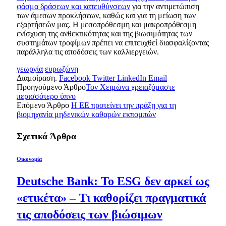
φάσμα δράσεων και κατευθύνσεων
για την αντιμετώπιση
των άμεσων προκλήσεων, καθώς και για τη μείωση των
εξαρτήσεών μας. Η μεσοπρόθεσμη και μακροπρόθεσμη
ενίσχυση της ανθεκτικότητας και της βιωσιμότητας των
συστημάτων τροφίμων πρέπει να επιτευχθεί διασφαλίζοντας
παράλληλα τις αποδόσεις των καλλιεργειών.
γεωργία
ευρωζώνη
Διαμοίραση.
Facebook
Twitter
LinkedIn
Email
Προηγούμενο Άρθρο
Τον Χειμώνα χρειαζόμαστε
περισσότερο ύπνο
Επόμενο Άρθρο
Η ΕΕ προτείνει την πράξη για τη
βιομηχανία μηδενικών καθαρών εκπομπών
Σχετικά
Άρθρα
Οικονομία
Deutsche Bank: Το ESG δεν αρκεί ως
«ετικέτα» – Τι καθορίζει πραγματικά
τις αποδόσεις των βιώσιμων