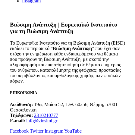
Instagram
Bιώσιμη Ανάπτυξη | Ευρωπαϊκό Ινστιτούτο
για τη Βιώσιμη Ανάπτυξη
Το Ευρωπαϊκό Ινστιτούτο για τη Βιώσιμη Ανάπτυξη (EISD)
εκδίδει το περιοδικό “
Βιώσιμη Ανάπτυξη
” που έχει σαν
στόχο την ενημέρωση κάθε ενδιαφερόμενου για θέματα
που προάγουν τη Βιώσιμη Ανάπτυξη, με σκοπό την
πληροφόρηση και ευαισθητοποίηση σε θέματα ευημερίας
του ανθρώπου, καταπολέμησης της φτώχειας, προστασίας
του περιβάλλοντος και ορθολογικής χρήσης των φυσικών
πόρων.
ΕΠΙΚΟΙΝΩΝΙΑ
Διεύθυνση:
19ης Μαΐου 52, Τ.Θ. 60256, Θέρμη, 57001
Θεσσαλονίκη
Τηλέφωνο:
2310210777
E-mail:
info@viosimi.gr
Facebook
Twitter
Instagram
YouTube