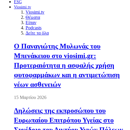
ESG
Viosimi.tv
Viosimi.tv
Θέματα
Είπαν
Podcasts
Δείτε τα όλα
Ο Παναγιώτης Μυλωνάς του
Μπενάκειου στο viosimi.gr:
Προτεραιότητα η ασφαλής χρήση
φυτοφαρμάκων και η αντιμετώπιση
νέων ασθενειών
15 Μαρτίου 2026
Δηλώσεις της εκπροσώπου του
Ευρωπαίου Επιτρόπου Υγείας στο
Συνέδριο του Δικτύου Υγιών Πόλεων