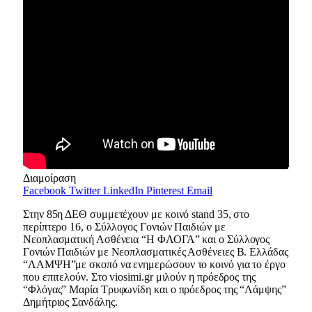
Διαμοίραση
Facebook
Twitter
LinkedIn
Pinterest
Email
Στην 85η ΔΕΘ συμμετέχουν με κοινό stand 35, στο
περίπτερο 16, ο Σύλλογος Γονιών Παιδιών με
Νεοπλασματική Ασθένεια “Η ΦΛΟΓΑ” και ο Σύλλογος
Γονιών Παιδιών με Νεοπλασματικές Ασθένειες Β. Ελλάδας
“ΛΑΜΨΗ”με σκοπό να ενημερώσουν το κοινό για το έργο
που επιτελούν. Στο viosimi.gr μιλούν η πρόεδρος της
“Φλόγας” Μαρία Τρυφωνίδη και ο πρόεδρος της “Λάμψης”
Δημήτριος Σανδάλης.