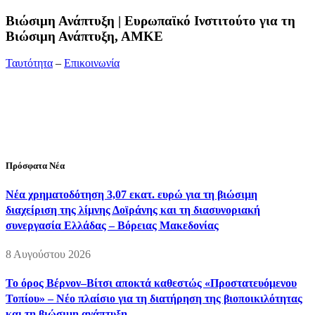
Bιώσιμη Ανάπτυξη | Ευρωπαϊκό Ινστιτούτο για τη
Βιώσιμη Ανάπτυξη, ΑΜΚΕ
Ταυτότητα
–
Επικοινωνία
Διεύθυνση:
19ης Μαΐου 52, Τ.Θ. 60256, Θέρμη, 57001
Θεσσαλονίκη
Τηλέφωνο:
2310210777
Fax:
2310210417
E-mail:
info@viosimi.gr
Πρόσφατα Νέα
Νέα χρηματοδότηση 3,07 εκατ. ευρώ για τη βιώσιμη
διαχείριση της λίμνης Δοϊράνης και τη διασυνοριακή
συνεργασία Ελλάδας – Βόρειας Μακεδονίας
8 Αυγούστου 2026
Το όρος Βέρνον–Βίτσι αποκτά καθεστώς «Προστατευόμενου
Τοπίου» – Νέο πλαίσιο για τη διατήρηση της βιοποικιλότητας
και τη βιώσιμη ανάπτυξη