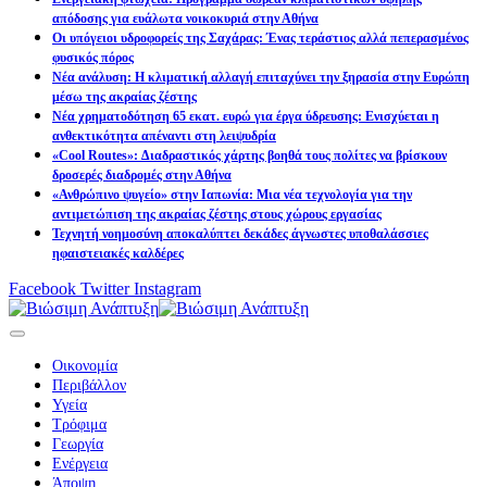
απόδοσης για ευάλωτα νοικοκυριά στην Αθήνα
Οι υπόγειοι υδροφορείς της Σαχάρας: Ένας τεράστιος αλλά πεπερασμένος
φυσικός πόρος
Νέα ανάλυση: Η κλιματική αλλαγή επιταχύνει την ξηρασία στην Ευρώπη
μέσω της ακραίας ζέστης
Νέα χρηματοδότηση 65 εκατ. ευρώ για έργα ύδρευσης: Ενισχύεται η
ανθεκτικότητα απέναντι στη λειψυδρία
«Cool Routes»: Διαδραστικός χάρτης βοηθά τους πολίτες να βρίσκουν
δροσερές διαδρομές στην Αθήνα
«Ανθρώπινο ψυγείο» στην Ιαπωνία: Μια νέα τεχνολογία για την
αντιμετώπιση της ακραίας ζέστης στους χώρους εργασίας
Τεχνητή νοημοσύνη αποκαλύπτει δεκάδες άγνωστες υποθαλάσσιες
ηφαιστειακές καλδέρες
Facebook
Twitter
Instagram
Οικονομία
Περιβάλλον
Υγεία
Τρόφιμα
Γεωργία
Ενέργεια
Άποψη