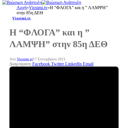
Αρχή
»
Viosimi.tv
»
Η “ΦΛΟΓΑ” και η ” ΛΑΜΨΗ”
στην 85η ΔΕΘ
Viosimi.tv
Η “ΦΛΟΓΑ” και η ”
ΛΑΜΨΗ” στην 85η ΔΕΘ
Από
Viosimi.gr
17 Σεπτεμβρίου 2021
Διαμοίραση
Facebook
Twitter
LinkedIn
Email