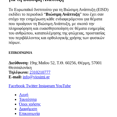
Το Ευρωπαϊκό Ινστιτούτο για τη Βιώσιμη Ανάπτυξη (EISD)
εκδίδει το περιοδικό “
Βιώσιμη Ανάπτυξη
” που έχει σαν
στόχο την ενημέρωση κάθε ενδιαφερόμενου για θέματα
που προάγουν τη Βιώσιμη Ανάπτυξη, με σκοπό την
πληροφόρηση και ευαισθητοποίηση σε θέματα ευημερίας
του ανθρώπου, καταπολέμησης της φτώχειας, προστασίας
του περιβάλλοντος και ορθολογικής χρήσης των φυσικών
πόρων.
ΕΠΙΚΟΙΝΩΝΙΑ
Διεύθυνση:
19ης Μαΐου 52, Τ.Θ. 60256, Θέρμη, 57001
Θεσσαλονίκη
Τηλέφωνο:
2310210777
E-mail:
info@viosimi.gr
Facebook
Twitter
Instagram
YouTube
Aρχή
Ταυτότητα
Όροι χρήσης
Διαφήμιση
Επικοινωνία