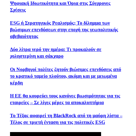
Ψηφιακή Ιδιωτικότητα και Όρια στις Σύγχρονες
Σχέσεις
ESG ή Στρατηγικός Ρεαλισμός; Το δίλημμα των
βιώσιμων επενδύσεων στην εποχή της γεωπολιτικής
αβεβαιότητας
Δύο λίτρα νερό την ημέρα: Τι προκαλούν σε
χοληστερίνη και σάκχαρο
Οι Νορβηγοί πολίτες ζητούν βιώσιμες επενδύσεις από
το κρατικό ταμείο πλούτου, ακόμη και με μειωμένα
κέρδη
Η ΕΕ θα κουρεύει τους κανόνες βιωσιμότητας για τις
εταιρείες – Σε λίγες μέρες τα αποκαλυπτήρια
Το Τέξας αφαιρεί τη BlackRock από τη μαύρη λίστα –
Τέλος σε τριετή ένταση για τις πολιτικές ESG