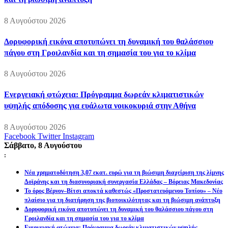
8 Αυγούστου 2026
Δορυφορική εικόνα αποτυπώνει τη δυναμική του θαλάσσιου
πάγου στη Γροιλανδία και τη σημασία του για το κλίμα
8 Αυγούστου 2026
Ενεργειακή φτώχεια: Πρόγραμμα δωρεάν κλιματιστικών
υψηλής απόδοσης για ευάλωτα νοικοκυριά στην Αθήνα
8 Αυγούστου 2026
Facebook
Twitter
Instagram
Σάββατο, 8 Αυγούστου
:
Νέα χρηματοδότηση 3,07 εκατ. ευρώ για τη βιώσιμη διαχείριση της λίμνης
Δοϊράνης και τη διασυνοριακή συνεργασία Ελλάδας – Βόρειας Μακεδονίας
Το όρος Βέρνον–Βίτσι αποκτά καθεστώς «Προστατευόμενου Τοπίου» – Νέο
πλαίσιο για τη διατήρηση της βιοποικιλότητας και τη βιώσιμη ανάπτυξη
Δορυφορική εικόνα αποτυπώνει τη δυναμική του θαλάσσιου πάγου στη
Γροιλανδία και τη σημασία του για το κλίμα
Ενεργειακή φτώχεια: Πρόγραμμα δωρεάν κλιματιστικών υψηλής