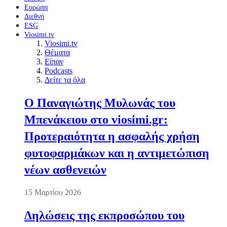
Ευρώπη
Διεθνή
ESG
Viosimi.tv
Viosimi.tv
Θέματα
Είπαν
Podcasts
Δείτε τα όλα
Ο Παναγιώτης Μυλωνάς του
Μπενάκειου στο viosimi.gr:
Προτεραιότητα η ασφαλής χρήση
φυτοφαρμάκων και η αντιμετώπιση
νέων ασθενειών
15 Μαρτίου 2026
Δηλώσεις της εκπροσώπου του