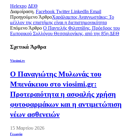
Helexpo
ΔΕΘ
Διαμοίραση.
Facebook
Twitter
LinkedIn
Email
Προηγούμενο Άρθρο
Χαράλαμπος Αναγνωστάκις: Το
μέλλον της επιστήμης είναι η διεπιστημονικότητα
Επόμενο Άρθρο
Ο Παντελής Φιλιππίδης, Πρόεδρος του
Εμπορικού Συλλόγου Θεσσαλονίκης, από την 85η ΔΕΘ
Σχετικά
Άρθρα
Viosimi.tv
Ο Παναγιώτης Μυλωνάς του
Μπενάκειου στο viosimi.gr:
Προτεραιότητα η ασφαλής χρήση
φυτοφαρμάκων και η αντιμετώπιση
νέων ασθενειών
15 Μαρτίου 2026
Γεωργία