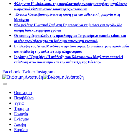
Φλόριντα: Η «διάσωση» της ασφαλιστικής αγοράς μεταφέρει μεγαλύτερο
κλιματικό κίνδυνο στους ιδιοκτήτες κατοικιών
Έντεκα λύσεις βασισμένες στη φύση για πιο ανθεκτική γεωργία στη
Μεσόγειο
Νέα μελέτη: Η φυτική ζωή στη Γη μπορεί να επιβιώσει για σχεδόν δύο
ακόμη δισεκατομμύρια χρόνια
Οι πυρκαγιές απειλούν την αμπελουργία: Το φαινόμενο «smoke taint» και
οι νέες προκλήσεις για τη βιώσιμη παραγωγή κρασιού
Επίσκεψη της Λίνας Μενδώνη στην Καστοριά: Στο επίκεντρο η προστασία
και ανάδειξη της πολιτιστικής κληρονομιάς
Ιορδάνης Τζαμτζής: «Η ανάδειξη του Κάστρου των Μογλενών αποτελεί
επένδυση στον πολιτισμό και την ανάπτυξη της Πέλλας»
Facebook
Twitter
Instagram
Οικονομία
Περιβάλλον
Υγεία
Τρόφιμα
Γεωργία
Ενέργεια
Άποψη
Ευρώπη