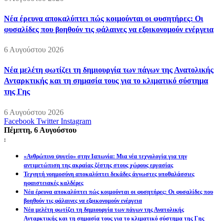
Νέα έρευνα αποκαλύπτει πώς κοιμούνται οι φυσητήρες: Οι
φυσαλίδες που βοηθούν τις φάλαινες να εξοικονομούν ενέργεια
6 Αυγούστου 2026
Νέα μελέτη φωτίζει τη δημιουργία των πάγων της Ανατολικής
Ανταρκτικής και τη σημασία τους για το κλιματικό σύστημα
της Γης
6 Αυγούστου 2026
Facebook
Twitter
Instagram
Πέμπτη, 6 Αυγούστου
:
«Ανθρώπινο ψυγείο» στην Ιαπωνία: Μια νέα τεχνολογία για την
αντιμετώπιση της ακραίας ζέστης στους χώρους εργασίας
Τεχνητή νοημοσύνη αποκαλύπτει δεκάδες άγνωστες υποθαλάσσιες
ηφαιστειακές καλδέρες
Νέα έρευνα αποκαλύπτει πώς κοιμούνται οι φυσητήρες: Οι φυσαλίδες που
βοηθούν τις φάλαινες να εξοικονομούν ενέργεια
Νέα μελέτη φωτίζει τη δημιουργία των πάγων της Ανατολικής
Ανταρκτικής και τη σημασία τους για το κλιματικό σύστημα της Γης