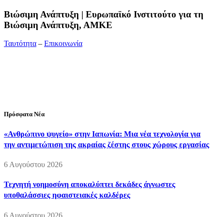
Bιώσιμη Ανάπτυξη | Ευρωπαϊκό Ινστιτούτο για τη
Βιώσιμη Ανάπτυξη, ΑΜΚΕ
Ταυτότητα
–
Επικοινωνία
Διεύθυνση:
19ης Μαΐου 52, Τ.Θ. 60256, Θέρμη, 57001
Θεσσαλονίκη
Τηλέφωνο:
2310210777
Fax:
2310210417
E-mail:
info@viosimi.gr
Πρόσφατα Νέα
«Ανθρώπινο ψυγείο» στην Ιαπωνία: Μια νέα τεχνολογία για
την αντιμετώπιση της ακραίας ζέστης στους χώρους εργασίας
6 Αυγούστου 2026
Τεχνητή νοημοσύνη αποκαλύπτει δεκάδες άγνωστες
υποθαλάσσιες ηφαιστειακές καλδέρες
6 Αυγούστου 2026