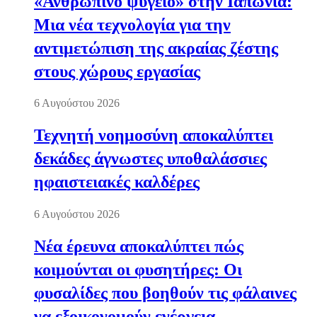
«Ανθρώπινο ψυγείο» στην Ιαπωνία:
Μια νέα τεχνολογία για την
αντιμετώπιση της ακραίας ζέστης
στους χώρους εργασίας
6 Αυγούστου 2026
Τεχνητή νοημοσύνη αποκαλύπτει
δεκάδες άγνωστες υποθαλάσσιες
ηφαιστειακές καλδέρες
6 Αυγούστου 2026
Νέα έρευνα αποκαλύπτει πώς
κοιμούνται οι φυσητήρες: Οι
φυσαλίδες που βοηθούν τις φάλαινες
να εξοικονομούν ενέργεια