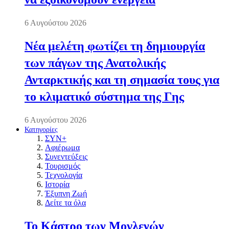
6 Αυγούστου 2026
Νέα μελέτη φωτίζει τη δημιουργία
των πάγων της Ανατολικής
Ανταρκτικής και τη σημασία τους για
το κλιματικό σύστημα της Γης
6 Αυγούστου 2026
Κατηγορίες
ΣΥΝ+
Αφιέρωμα
Συνεντεύξεις
Τουρισμός
Τεχνολογία
Ιστορία
Έξυπνη Ζωή
Δείτε τα όλα
Το Κάστρο των Μογλενών