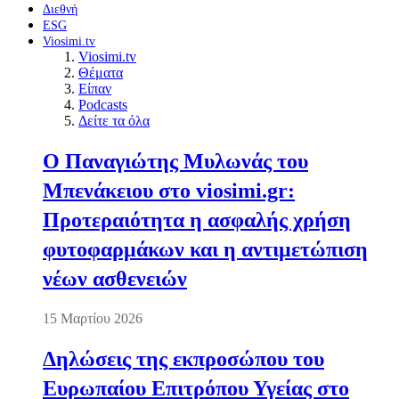
Διεθνή
ESG
Viosimi.tv
Viosimi.tv
Θέματα
Είπαν
Podcasts
Δείτε τα όλα
Ο Παναγιώτης Μυλωνάς του
Μπενάκειου στο viosimi.gr:
Προτεραιότητα η ασφαλής χρήση
φυτοφαρμάκων και η αντιμετώπιση
νέων ασθενειών
15 Μαρτίου 2026
Δηλώσεις της εκπροσώπου του
Ευρωπαίου Επιτρόπου Υγείας στο