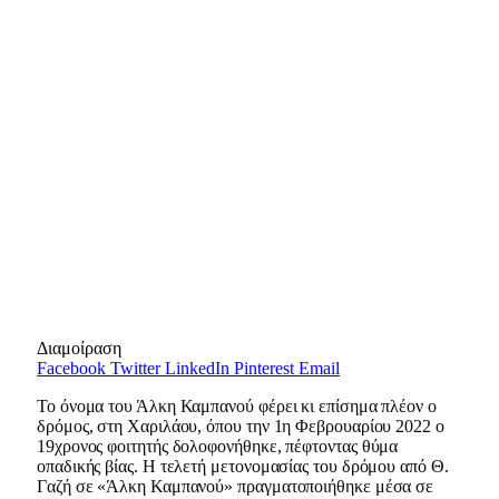
Διαμοίραση
Facebook
Twitter
LinkedIn
Pinterest
Email
Το όνομα του Άλκη Καμπανού φέρει κι επίσημα πλέον ο
δρόμος, στη Χαριλάου, όπου την 1η Φεβρουαρίου 2022 ο
19χρονος φοιτητής δολοφονήθηκε, πέφτοντας θύμα
οπαδικής βίας. Η τελετή μετονομασίας του δρόμου από Θ.
Γαζή σε «Άλκη Καμπανού» πραγματοποιήθηκε μέσα σε