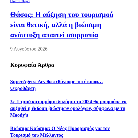
Πρώτο Θέμα
Θάσος: Η αύξηση του τουρισμού
είναι θετική, αλλά η βιώσιμη
ανάπτυξη απαιτεί ισορροπία
9 Αυγούστου 2026
Κορυφαία Άρθρα
SuperAgers: Δεν θα πεθάνουμε ποτέ κουφ…
νεκροθάφτη
Σε 1 τρισεκατομμύριο δολάρια το 2024 θα μπορούσε να
αυξηθεί η έκδοση βιώσιμων ομολόγων, σύμφωνα με τη
Moody’s
Βιώσιμα Καύσιμα: Ο Νέος Προορισμός για τον
Τουρισμό του Μέλλοντος