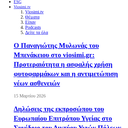
ESG
Viosimi.tv
Viosimi.tv
Θέματα
Είπαν
Podcasts
Δείτε τα όλα
Ο Παναγιώτης Μυλωνάς του
Μπενάκειου στο viosimi.gr:
Προτεραιότητα η ασφαλής χρήση
φυτοφαρμάκων και η αντιμετώπιση
νέων ασθενειών
15 Μαρτίου 2026
Δηλώσεις της εκπροσώπου του
Ευρωπαίου Επιτρόπου Υγείας στο
Συνέδριο του Δικτύου Υγιών Πόλεων