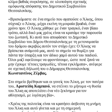
κλίμα βαθιάς συγκίνησης, σε υλοποίηση σχετικής
ομόφωνης απόφασης του Δημοτικού Συμβουλίου
Θεσσαλονίκης.
«Βρισκόμαστε σε ένα σημείο που αγαπούσε ο Άλκης, όπου
σύχναζε ο Άλκης, μέχρι εκείνη τη μοιραία βραδιά, έναν
χρόνο πριν. Ο Άλκης χάθηκε με έναν τραγικό, έναν βίαιο
τρόπο, αλλά δικό μας χρέος είναι να κρατάμε την παρουσία
του ζωντανή. Κι αυτό που αποφάσισε το Δημοτικό
Συμβούλιο του Δήμου Θεσσαλονίκης με τη μετονομασία
του δρόμου ακριβώς αυτόν τον στόχο έχει: Ο Άλκης να
βρίσκεται ανάμεσά μας, αυτό το σημείο να θυμίζει για
πάντα την ύπαρξη και τον άδικο χαμό αυτού του παιδιού.
Όλοι μαζί οφείλουμε να φροντίσουμε, ώστε ποτέ ξανά να
μην έχουμε τέτοιες τραγωδίες, τέτοια εγκλήματα», ανέφερε
σε σχετική δήλωσή του ο Δήμαρχος Θεσσαλονίκης
Κωνσταντίνος Ζέρβας.
Στο σημείο βρέθηκαν και οι γονείς του Άλκη, με τον πατέρα
του,
Αριστείδη Καμπανό
, να στέλνει το μήνυμα «η θυσία
του Άλκη ας αποτελέσει ένα νέο ξεκίνημα για τον
αθλητισμό, με λιγότερη βία».
«Χρέος της πολιτείας είναι να κρατήσει άσβεστη τη μνήμη
του Άλκη και αυτό γίνεται και με τη σημερινή