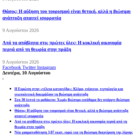
Θάσος: Η αύξηση του τουρισμού είναι θετική, αλλά η βιώσιμη
ανάπτυξη απαιτεί ισορροπία
9 Αυγούστου 2026
Από τα απόβλητα στις πρώτες ύλες: Η κυκλική οικονομία
περνά από τη θεωρία στην πράξη
9 Αυγούστου 2026
Facebook
Twitter
Instagram
Δευτέρα, 10 Αυγούστου
:
Η Ευρώπη στην «τέλεια καταιγίδα»: Κλίμα, ενέργεια, τεχνολογία και
γεωπολιτική δοκιμάζουν τη βιώσιμη ανάπτυξη
Στα 30 λεπτά το ροδάκινο: Χωρίς βιώσιμο εισόδημα δεν υπάρχει βιώσιμη
ανάπτυξη
Θάσος: Η αύξηση του τουρισμού είναι θετική, αλλά η βιώσιμη ανάπτυξη
απαιτεί ισορροπία
Από τα απόβλητα στις πρώτες ύλες: Η κυκλική οικονομία περνά από τη
θεωρία στην πράξη
Νέα χρηματοδότηση 3,07 εκατ. ευρώ για τη βιώσιμη διαχείριση της λίμνης