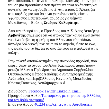
ονοματοδοσία, ώστε να συμβάλουμε καθένας με τον τρόπο
του σε μια προσπάθεια που πρέπει να είναι αδιάλειπτη και
συνεχής, για να μη συμβεί ποτέ κάτι τέτοιο. Ο Άλκης ζει
στις καρδιές μας και θα είναι για πάντα εκεί», είπε ο
Υφυπουργός Εσωτερικών, αρμόδιος για θέματα
Μακεδονίας – Θράκης
Σταύρος Καλαφάτης.
Από την πλευρά του, ο Πρόεδρος του Α.Σ. Άρης
Λευτέρης
Αρβανίτης
σημείωσε ότι «ο στόχος ήταν και θα είναι πάντα
να μένει άσβεστη η μνήμη του Άλκη, που τόσο άδικα,
άνανδρα δολοφονήθηκε σε αυτό το σημείο, ώστε το φως
της ψυχής του να διώξει το σκοτάδι που έχει απλωθεί στην
πόλη».
Στην τελετή αποκαλυπτηρίων της πινακίδας της οδού, που
φέρει πλέον το όνομα του Άλκη Καμπανού, παρέστησαν
μεταξύ άλλων ο Πρόεδρος του Δημοτικού Συμβουλίου
Θεσσαλονίκης Πέτρος Λεκάκης, ο Αντιπεριφερειάρχης
Ανάπτυξης και Περιβάλλοντος Κεντρικής Μακεδονίας
Κώστας Γιουτίκας, Αντιδήμαρχοι, κ.ά.
Διαμοίραση.
Facebook
Twitter
LinkedIn
Email
Προηγούμενο Άρθρο
Ταυτισμένος με τη μοίρα της Ελλάδας
και τον βαθύ στοχασμό
Επόμενο Άρθρο
46.234 επισκέπτες στην Agrothessaly