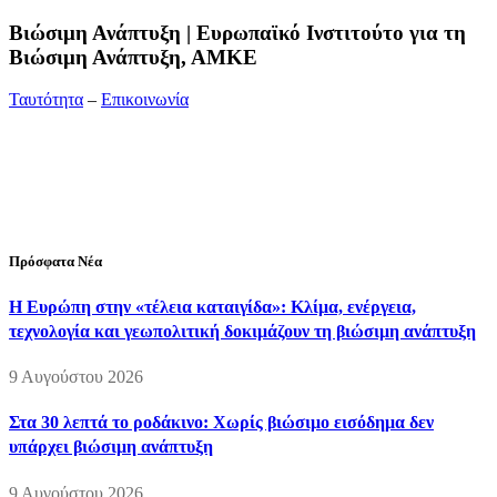
Bιώσιμη Ανάπτυξη | Ευρωπαϊκό Ινστιτούτο για τη
Βιώσιμη Ανάπτυξη, ΑΜΚΕ
Ταυτότητα
–
Επικοινωνία
Διεύθυνση:
19ης Μαΐου 52, Τ.Θ. 60256, Θέρμη, 57001
Θεσσαλονίκη
Τηλέφωνο:
2310210777
Fax:
2310210417
E-mail:
info@viosimi.gr
Πρόσφατα Νέα
Η Ευρώπη στην «τέλεια καταιγίδα»: Κλίμα, ενέργεια,
τεχνολογία και γεωπολιτική δοκιμάζουν τη βιώσιμη ανάπτυξη
9 Αυγούστου 2026
Στα 30 λεπτά το ροδάκινο: Χωρίς βιώσιμο εισόδημα δεν
υπάρχει βιώσιμη ανάπτυξη
9 Αυγούστου 2026