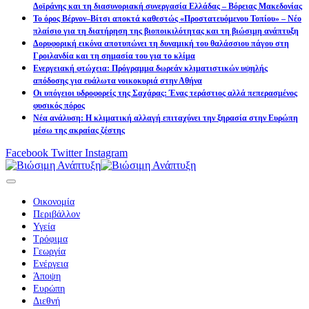
Δοϊράνης και τη διασυνοριακή συνεργασία Ελλάδας – Βόρειας Μακεδονίας
Το όρος Βέρνον–Βίτσι αποκτά καθεστώς «Προστατευόμενου Τοπίου» – Νέο
πλαίσιο για τη διατήρηση της βιοποικιλότητας και τη βιώσιμη ανάπτυξη
Δορυφορική εικόνα αποτυπώνει τη δυναμική του θαλάσσιου πάγου στη
Γροιλανδία και τη σημασία του για το κλίμα
Ενεργειακή φτώχεια: Πρόγραμμα δωρεάν κλιματιστικών υψηλής
απόδοσης για ευάλωτα νοικοκυριά στην Αθήνα
Οι υπόγειοι υδροφορείς της Σαχάρας: Ένας τεράστιος αλλά πεπερασμένος
φυσικός πόρος
Νέα ανάλυση: Η κλιματική αλλαγή επιταχύνει την ξηρασία στην Ευρώπη
μέσω της ακραίας ζέστης
Facebook
Twitter
Instagram
Οικονομία
Περιβάλλον
Υγεία
Τρόφιμα
Γεωργία
Ενέργεια
Άποψη
Ευρώπη
Διεθνή