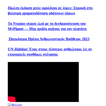
Πρώτη έκδοση μπλε ομολόγου σε λίρες: Στροφή στη
βιώσιμη χρηματοδότηση υδάτινων πόρων
Το Ντράφι γέμισε ζωή με τη δενδροφύτευση του
MyPlanet — Μια πράξη αγάπης για τον πλανήτη
Παγκόσμια Ημέρα Ανθρωπιστικής Βοήθειας 2023
UN-Habitat: Ένας στους τέσσερις ανθρώπους ζει σε
επισφαλείς συνθήκες στέγασης