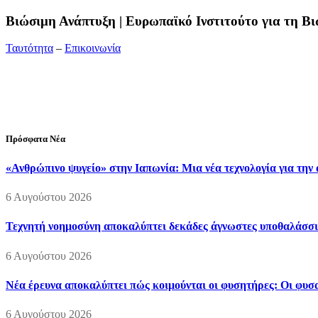
Bιώσιμη Ανάπτυξη | Ευρωπαϊκό Ινστιτούτο για τη 
Ταυτότητα
–
Επικοινωνία
Διεύθυνση:
19ης Μαΐου 52, Τ.Θ. 60256, Θέρμη, 57001 Θεσσαλονί
Τηλέφωνο:
2310210777
Fax:
2310210417
E-mail:
info@viosimi.gr
Πρόσφατα Νέα
«Ανθρώπινο ψυγείο» στην Ιαπωνία: Μια νέα τεχνολογία για την
6 Αυγούστου 2026
Τεχνητή νοημοσύνη αποκαλύπτει δεκάδες άγνωστες υποθαλάσσι
6 Αυγούστου 2026
Νέα έρευνα αποκαλύπτει πώς κοιμούνται οι φυσητήρες: Οι φυσαλ
6 Αυγούστου 2026