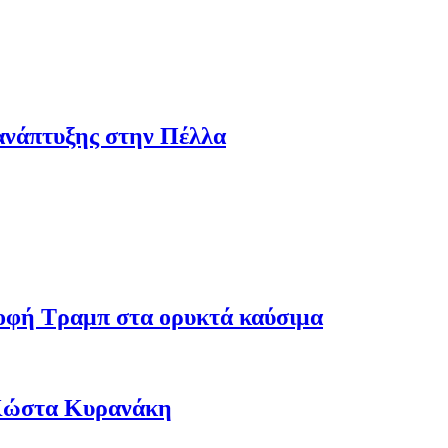
ανάπτυξης στην Πέλλα
ροφή Τραμπ στα ορυκτά καύσιμα
 Κώστα Κυρανάκη