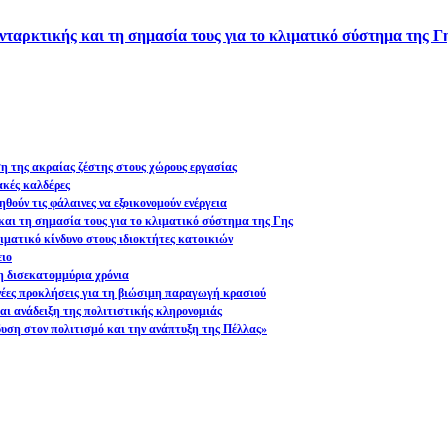
νταρκτικής και τη σημασία τους για το κλιματικό σύστημα της Γ
ση της ακραίας ζέστης στους χώρους εργασίας
ακές καλδέρες
θούν τις φάλαινες να εξοικονομούν ενέργεια
και τη σημασία τους για το κλιματικό σύστημα της Γης
ματικό κίνδυνο στους ιδιοκτήτες κατοικιών
ειο
η δισεκατομμύρια χρόνια
 νέες προκλήσεις για τη βιώσιμη παραγωγή κρασιού
ι ανάδειξη της πολιτιστικής κληρονομιάς
υση στον πολιτισμό και την ανάπτυξη της Πέλλας»