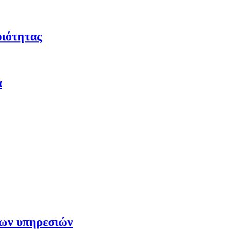
οιότητας
α
των υπηρεσιών