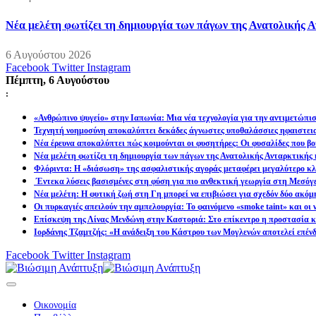
Νέα μελέτη φωτίζει τη δημιουργία των πάγων της Ανατολικής Α
6 Αυγούστου 2026
Facebook
Twitter
Instagram
Πέμπτη, 6 Αυγούστου
:
«Ανθρώπινο ψυγείο» στην Ιαπωνία: Μια νέα τεχνολογία για την αντιμετώπι
Τεχνητή νοημοσύνη αποκαλύπτει δεκάδες άγνωστες υποθαλάσσιες ηφαιστει
Νέα έρευνα αποκαλύπτει πώς κοιμούνται οι φυσητήρες: Οι φυσαλίδες που βοη
Νέα μελέτη φωτίζει τη δημιουργία των πάγων της Ανατολικής Ανταρκτικής 
Φλόριντα: Η «διάσωση» της ασφαλιστικής αγοράς μεταφέρει μεγαλύτερο κλι
Έντεκα λύσεις βασισμένες στη φύση για πιο ανθεκτική γεωργία στη Μεσόγ
Νέα μελέτη: Η φυτική ζωή στη Γη μπορεί να επιβιώσει για σχεδόν δύο ακόμ
Οι πυρκαγιές απειλούν την αμπελουργία: Το φαινόμενο «smoke taint» και οι
Επίσκεψη της Λίνας Μενδώνη στην Καστοριά: Στο επίκεντρο η προστασία κα
Ιορδάνης Τζαμτζής: «Η ανάδειξη του Κάστρου των Μογλενών αποτελεί επένδ
Facebook
Twitter
Instagram
Οικονομία