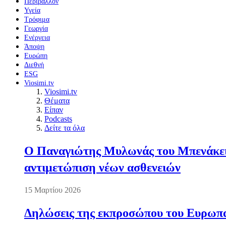
Περιβάλλον
Υγεία
Τρόφιμα
Γεωργία
Ενέργεια
Άποψη
Ευρώπη
Διεθνή
ESG
Viosimi.tv
Viosimi.tv
Θέματα
Είπαν
Podcasts
Δείτε τα όλα
Ο Παναγιώτης Μυλωνάς του Μπενάκειο
αντιμετώπιση νέων ασθενειών
15 Μαρτίου 2026
Δηλώσεις της εκπροσώπου του Ευρωπαί