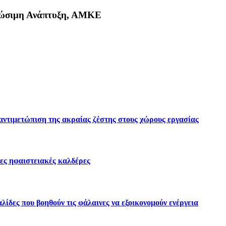
Βιώσιμη Ανάπτυξη, ΑΜΚΕ
κη
 αντιμετώπιση της ακραίας ζέστης στους χώρους εργασίας
ες ηφαιστειακές καλδέρες
ίδες που βοηθούν τις φάλαινες να εξοικονομούν ενέργεια