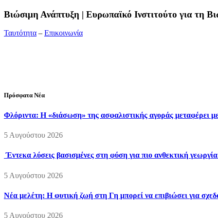
Bιώσιμη Ανάπτυξη | Ευρωπαϊκό Ινστιτούτο για τη 
Ταυτότητα
–
Επικοινωνία
Διεύθυνση:
19ης Μαΐου 52, Τ.Θ. 60256, Θέρμη, 57001 Θεσσαλονί
Τηλέφωνο:
2310210777
Fax:
2310210417
E-mail:
info@viosimi.gr
Πρόσφατα Νέα
Φλόριντα: Η «διάσωση» της ασφαλιστικής αγοράς μεταφέρει με
5 Αυγούστου 2026
Έντεκα λύσεις βασισμένες στη φύση για πιο ανθεκτική γεωργί
5 Αυγούστου 2026
Νέα μελέτη: Η φυτική ζωή στη Γη μπορεί να επιβιώσει για σχε
5 Αυγούστου 2026