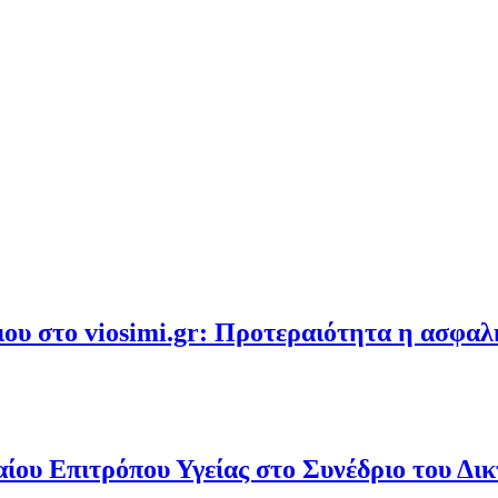
υ στο viosimi.gr: Προτεραιότητα η ασφα
ου Επιτρόπου Υγείας στο Συνέδριο του Δι