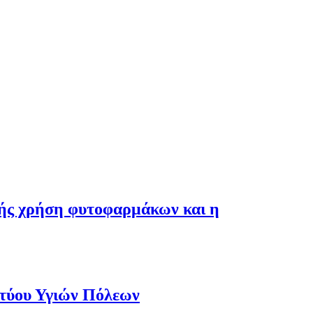
λής χρήση φυτοφαρμάκων και η
κτύου Υγιών Πόλεων