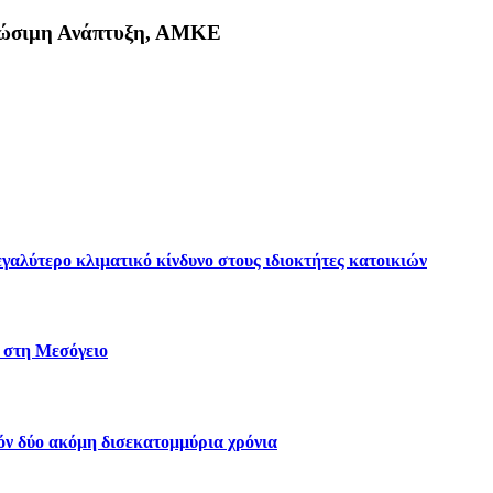
Βιώσιμη Ανάπτυξη, ΑΜΚΕ
κη
γαλύτερο κλιματικό κίνδυνο στους ιδιοκτήτες κατοικιών
α στη Μεσόγειο
δόν δύο ακόμη δισεκατομμύρια χρόνια