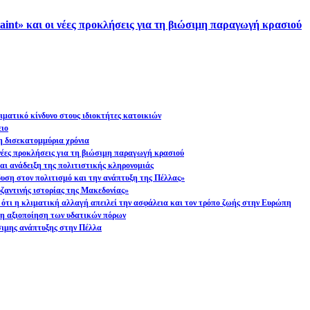
aint» και οι νέες προκλήσεις για τη βιώσιμη παραγωγή κρασιού
ματικό κίνδυνο στους ιδιοκτήτες κατοικιών
ειο
η δισεκατομμύρια χρόνια
 νέες προκλήσεις για τη βιώσιμη παραγωγή κρασιού
ι ανάδειξη της πολιτιστικής κληρονομιάς
υση στον πολιτισμό και την ανάπτυξη της Πέλλας»
ζαντινής ιστορίας της Μακεδονίας»
 ότι η κλιματική αλλαγή απειλεί την ασφάλεια και τον τρόπο ζωής στην Ευρώπη
μη αξιοποίηση των υδατικών πόρων
σιμης ανάπτυξης στην Πέλλα