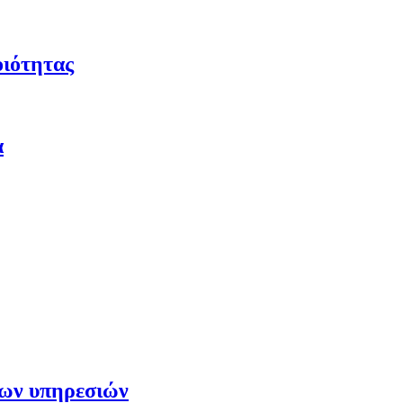
οιότητας
α
των υπηρεσιών