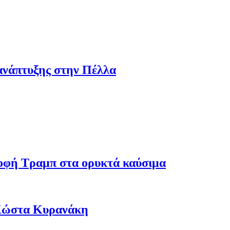
ανάπτυξης στην Πέλλα
ροφή Τραμπ στα ορυκτά καύσιμα
 Κώστα Κυρανάκη