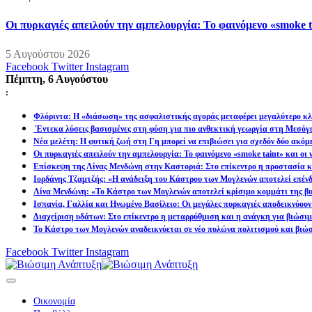
Οι πυρκαγιές απειλούν την αμπελουργία: Το φαινόμενο «smoke t
5 Αυγούστου 2026
Facebook
Twitter
Instagram
Πέμπτη, 6 Αυγούστου
:
Φλόριντα: Η «διάσωση» της ασφαλιστικής αγοράς μεταφέρει μεγαλύτερο κλι
Έντεκα λύσεις βασισμένες στη φύση για πιο ανθεκτική γεωργία στη Μεσόγ
Νέα μελέτη: Η φυτική ζωή στη Γη μπορεί να επιβιώσει για σχεδόν δύο ακόμ
Οι πυρκαγιές απειλούν την αμπελουργία: Το φαινόμενο «smoke taint» και οι
Επίσκεψη της Λίνας Μενδώνη στην Καστοριά: Στο επίκεντρο η προστασία κα
Ιορδάνης Τζαμτζής: «Η ανάδειξη του Κάστρου των Μογλενών αποτελεί επένδ
Λίνα Μενδώνη: «Το Κάστρο των Μογλενών αποτελεί κρίσιμο κομμάτι της βυ
Ισπανία, Γαλλία και Ηνωμένο Βασίλειο: Οι μεγάλες πυρκαγιές αποδεικνύουν
Διαχείριση υδάτων: Στο επίκεντρο η μεταρρύθμιση και η ανάγκη για βιώσι
Το Κάστρο των Μογλενών αναδεικνύεται σε νέο πυλώνα πολιτισμού και βιώ
Facebook
Twitter
Instagram
Οικονομία