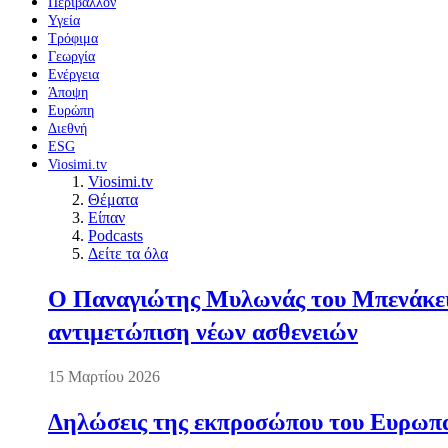
Περιβάλλον
Υγεία
Τρόφιμα
Γεωργία
Ενέργεια
Άποψη
Ευρώπη
Διεθνή
ESG
Viosimi.tv
Viosimi.tv
Θέματα
Είπαν
Podcasts
Δείτε τα όλα
Ο Παναγιώτης Μυλωνάς του Μπενάκειο
αντιμετώπιση νέων ασθενειών
15 Μαρτίου 2026
Δηλώσεις της εκπροσώπου του Ευρωπαί