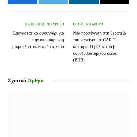
Facebook
Twitter
LinkedIn
Email
ΠΡΟΗΓΟΎΜΕΝΟ ΆΡΘΡΟ
ΕΠΌΜΕΝΟ ΆΡΘΡΟ
Επαναστατικό σφουγγάρι για
Νέα προσέγγιση στη θεραπεία
την απομάκρυνση
του καρκίνου με CAR T-
μικροπλαστικών από τις νερά
κύτταρα: Ο ρόλος του β-
υδροξυβουτυρικού οξέος
(BHB)
Σχετικά
Άρθρα