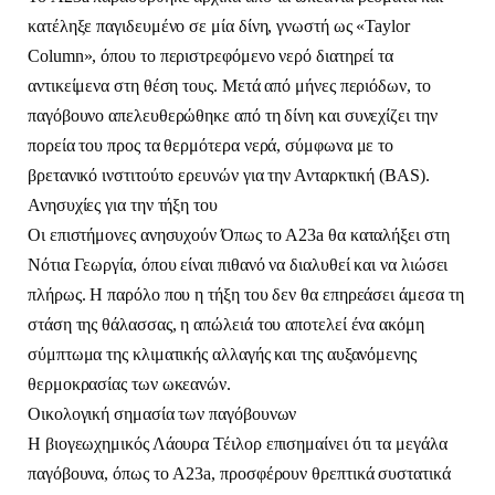
κατέληξε παγιδευμένο σε μία δίνη, γνωστή ως «Taylor
Column», όπου το περιστρεφόμενο νερό διατηρεί τα
αντικείμενα στη θέση τους. Μετά από μήνες περιόδων, το
παγόβουνο απελευθερώθηκε από τη δίνη και συνεχίζει την
πορεία του προς τα θερμότερα νερά, σύμφωνα με το
βρετανικό ινστιτούτο ερευνών για την Ανταρκτική (BAS).
Ανησυχίες για την τήξη του
Οι επιστήμονες ανησυχούν Όπως το A23a θα καταλήξει στη
Νότια Γεωργία, όπου είναι πιθανό να διαλυθεί και να λιώσει
πλήρως. Η παρόλο που η τήξη του δεν θα επηρεάσει άμεσα τη
στάση της θάλασσας, η απώλειά του αποτελεί ένα ακόμη
σύμπτωμα της κλιματικής αλλαγής και της αυξανόμενης
θερμοκρασίας των ωκεανών.
Οικολογική σημασία των παγόβουνων
Η βιογεωχημικός Λάουρα Τέιλορ επισημαίνει ότι τα μεγάλα
παγόβουνα, όπως το A23a, προσφέρουν θρεπτικά συστατικά