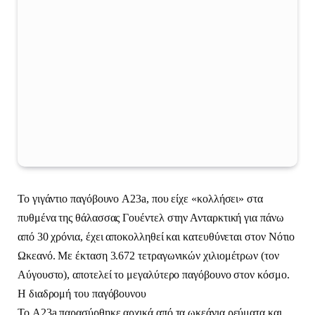
Το γιγάντιο παγόβουνο A23a, που είχε «κολλήσει» στα
πυθμένα της θάλασσας Γουέντελ στην Ανταρκτική για πάνω
από 30 χρόνια, έχει αποκολληθεί και κατευθύνεται στον Νότιο
Ωκεανό. Με έκταση 3.672 τετραγωνικών χιλιομέτρων (τον
Αύγουστο), αποτελεί το μεγαλύτερο παγόβουνο στον κόσμο.
Η διαδρομή του παγόβουνου
Το A23a παρασύρθηκε αρχικά από τα ωκεάνια ρεύματα και