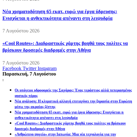
Νέα χρηματοδότηση 65 εκατ. ευρώ για έργα ύδρευσης:
Ενισχύεται η ανθεκτικότητα απέναντι στη λειψυδρία
7 Αυγούστου 2026
«Cool Routes»: Διαδραστικός χάρτης βοηθά τους πολίτες να
βρίσκουν δροσερές διαδρομές στην Αθήνα
7 Αυγούστου 2026
Facebook
Twitter
Instagram
Παρασκευή, 7 Αυγούστου
:
Οι υπόγειοι υδροφορείς της Σαχάρας: Ένας τεράστιος αλλά πεπερασμένος
φυσικός πόρος
Νέα ανάλυση: Η κλιματική αλλαγή επιταχύνει την ξηρασία στην Ευρώπη
μέσω της ακραίας ζέστης
Νέα χρηματοδότηση 65 εκατ. ευρώ για έργα ύδρευσης: Ενισχύεται η
ανθεκτικότητα απέναντι στη λειψυδρία
«Cool Routes»: Διαδραστικός χάρτης βοηθά τους πολίτες να βρίσκουν
δροσερές διαδρομές στην Αθήνα
«Ανθρώπινο ψυγείο» στην Ιαπωνία: Μια νέα τεχνολογία για την