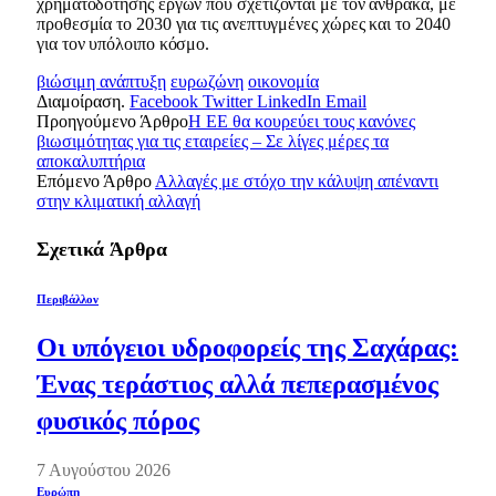
χρηματοδότησης έργων που σχετίζονται με τον άνθρακα, με
προθεσμία το 2030 για τις ανεπτυγμένες χώρες και το 2040
για τον υπόλοιπο κόσμο.
βιώσιμη ανάπτυξη
ευρωζώνη
οικονομία
Διαμοίραση.
Facebook
Twitter
LinkedIn
Email
Προηγούμενο Άρθρο
Η ΕΕ θα κουρεύει τους κανόνες
βιωσιμότητας για τις εταιρείες – Σε λίγες μέρες τα
αποκαλυπτήρια
Επόμενο Άρθρο
Αλλαγές με στόχο την κάλυψη απέναντι
στην κλιματική αλλαγή
Σχετικά
Άρθρα
Περιβάλλον
Οι υπόγειοι υδροφορείς της Σαχάρας:
Ένας τεράστιος αλλά πεπερασμένος
φυσικός πόρος
7 Αυγούστου 2026
Ευρώπη