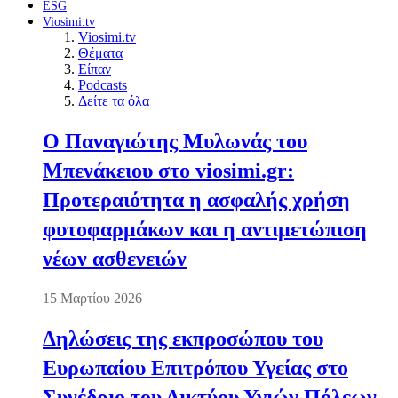
ESG
Viosimi.tv
Viosimi.tv
Θέματα
Είπαν
Podcasts
Δείτε τα όλα
Ο Παναγιώτης Μυλωνάς του
Μπενάκειου στο viosimi.gr:
Προτεραιότητα η ασφαλής χρήση
φυτοφαρμάκων και η αντιμετώπιση
νέων ασθενειών
15 Μαρτίου 2026
Δηλώσεις της εκπροσώπου του
Ευρωπαίου Επιτρόπου Υγείας στο
Συνέδριο του Δικτύου Υγιών Πόλεων