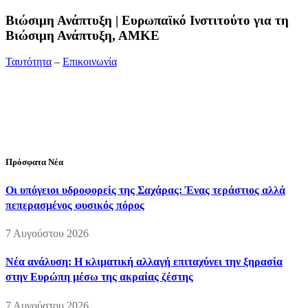
Bιώσιμη Ανάπτυξη | Ευρωπαϊκό Ινστιτούτο για τη
Βιώσιμη Ανάπτυξη, ΑΜΚΕ
Ταυτότητα
–
Επικοινωνία
Διεύθυνση:
19ης Μαΐου 52, Τ.Θ. 60256, Θέρμη, 57001
Θεσσαλονίκη
Τηλέφωνο:
2310210777
Fax:
2310210417
E-mail:
info@viosimi.gr
Πρόσφατα Νέα
Οι υπόγειοι υδροφορείς της Σαχάρας: Ένας τεράστιος αλλά
πεπερασμένος φυσικός πόρος
7 Αυγούστου 2026
Νέα ανάλυση: Η κλιματική αλλαγή επιταχύνει την ξηρασία
στην Ευρώπη μέσω της ακραίας ζέστης
7 Αυγούστου 2026