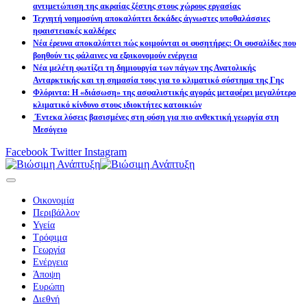
αντιμετώπιση της ακραίας ζέστης στους χώρους εργασίας
Τεχνητή νοημοσύνη αποκαλύπτει δεκάδες άγνωστες υποθαλάσσιες
ηφαιστειακές καλδέρες
Νέα έρευνα αποκαλύπτει πώς κοιμούνται οι φυσητήρες: Οι φυσαλίδες που
βοηθούν τις φάλαινες να εξοικονομούν ενέργεια
Νέα μελέτη φωτίζει τη δημιουργία των πάγων της Ανατολικής
Ανταρκτικής και τη σημασία τους για το κλιματικό σύστημα της Γης
Φλόριντα: Η «διάσωση» της ασφαλιστικής αγοράς μεταφέρει μεγαλύτερο
κλιματικό κίνδυνο στους ιδιοκτήτες κατοικιών
Έντεκα λύσεις βασισμένες στη φύση για πιο ανθεκτική γεωργία στη
Μεσόγειο
Facebook
Twitter
Instagram
Οικονομία
Περιβάλλον
Υγεία
Τρόφιμα
Γεωργία
Ενέργεια
Άποψη
Ευρώπη
Διεθνή