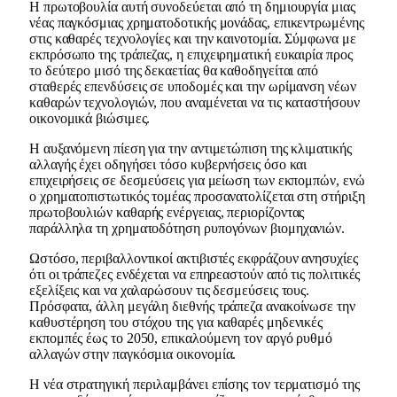
Η πρωτοβουλία αυτή συνοδεύεται από τη δημιουργία μιας
νέας παγκόσμιας χρηματοδοτικής μονάδας, επικεντρωμένης
στις καθαρές τεχνολογίες και την καινοτομία. Σύμφωνα με
εκπρόσωπο της τράπεζας, η επιχειρηματική ευκαιρία προς
το δεύτερο μισό της δεκαετίας θα καθοδηγείται από
σταθερές επενδύσεις σε υποδομές και την ωρίμανση νέων
καθαρών τεχνολογιών, που αναμένεται να τις καταστήσουν
οικονομικά βιώσιμες.
Η αυξανόμενη πίεση για την αντιμετώπιση της κλιματικής
αλλαγής έχει οδηγήσει τόσο κυβερνήσεις όσο και
επιχειρήσεις σε δεσμεύσεις για μείωση των εκπομπών, ενώ
ο χρηματοπιστωτικός τομέας προσανατολίζεται στη στήριξη
πρωτοβουλιών καθαρής ενέργειας, περιορίζοντας
παράλληλα τη χρηματοδότηση ρυπογόνων βιομηχανιών.
Ωστόσο, περιβαλλοντικοί ακτιβιστές εκφράζουν ανησυχίες
ότι οι τράπεζες ενδέχεται να επηρεαστούν από τις πολιτικές
εξελίξεις και να χαλαρώσουν τις δεσμεύσεις τους.
Πρόσφατα, άλλη μεγάλη διεθνής τράπεζα ανακοίνωσε την
καθυστέρηση του στόχου της για καθαρές μηδενικές
εκπομπές έως το 2050, επικαλούμενη τον αργό ρυθμό
αλλαγών στην παγκόσμια οικονομία.
Η νέα στρατηγική περιλαμβάνει επίσης τον τερματισμό της