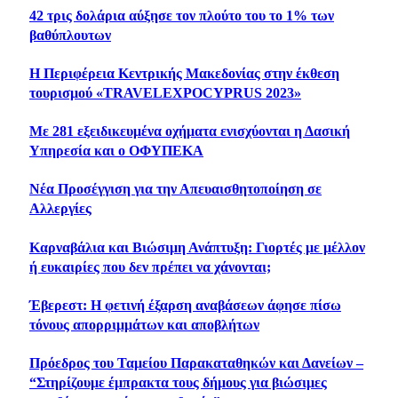
42 τρις δολάρια αύξησε τον πλούτο του το 1% των
βαθύπλουτων
Η Περιφέρεια Κεντρικής Μακεδονίας στην έκθεση
τουρισμού «TRAVELEXPOCYPRUS 2023»
Με 281 εξειδικευμένα οχήματα ενισχύονται η Δασική
Υπηρεσία και ο ΟΦΥΠΕΚΑ
Νέα Προσέγγιση για την Απευαισθητοποίηση σε
Αλλεργίες
Καρναβάλια και Βιώσιμη Ανάπτυξη: Γιορτές με μέλλον
ή ευκαιρίες που δεν πρέπει να χάνονται;
Έβερεστ: Η φετινή έξαρση αναβάσεων άφησε πίσω
τόνους απορριμμάτων και αποβλήτων
Πρόεδρος του Ταμείου Παρακαταθηκών και Δανείων –
“Στηρίζουμε έμπρακτα τους δήμους για βιώσιμες