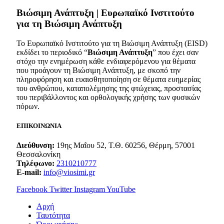
Bιώσιμη Ανάπτυξη | Ευρωπαϊκό Ινστιτούτο
για τη Βιώσιμη Ανάπτυξη
Το Ευρωπαϊκό Ινστιτούτο για τη Βιώσιμη Ανάπτυξη (EISD)
εκδίδει το περιοδικό “
Βιώσιμη Ανάπτυξη
” που έχει σαν
στόχο την ενημέρωση κάθε ενδιαφερόμενου για θέματα
που προάγουν τη Βιώσιμη Ανάπτυξη, με σκοπό την
πληροφόρηση και ευαισθητοποίηση σε θέματα ευημερίας
του ανθρώπου, καταπολέμησης της φτώχειας, προστασίας
του περιβάλλοντος και ορθολογικής χρήσης των φυσικών
πόρων.
ΕΠΙΚΟΙΝΩΝΙΑ
Διεύθυνση:
19ης Μαΐου 52, Τ.Θ. 60256, Θέρμη, 57001
Θεσσαλονίκη
Τηλέφωνο:
2310210777
E-mail:
info@viosimi.gr
Facebook
Twitter
Instagram
YouTube
Aρχή
Ταυτότητα