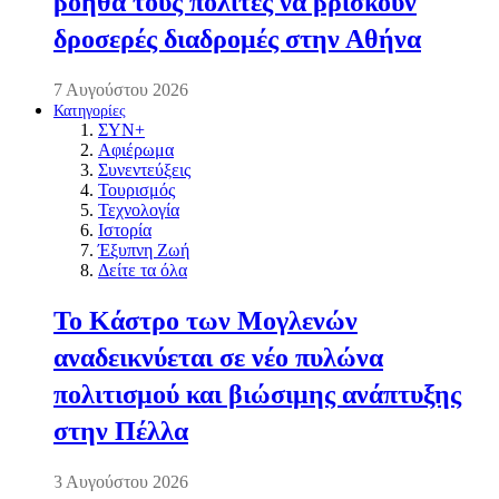
βοηθά τους πολίτες να βρίσκουν
δροσερές διαδρομές στην Αθήνα
7 Αυγούστου 2026
Κατηγορίες
ΣΥΝ+
Αφιέρωμα
Συνεντεύξεις
Τουρισμός
Τεχνολογία
Ιστορία
Έξυπνη Ζωή
Δείτε τα όλα
Το Κάστρο των Μογλενών
αναδεικνύεται σε νέο πυλώνα
πολιτισμού και βιώσιμης ανάπτυξης
στην Πέλλα
3 Αυγούστου 2026