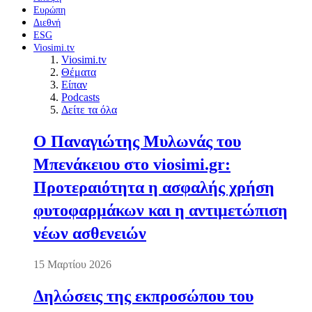
Ευρώπη
Διεθνή
ESG
Viosimi.tv
Viosimi.tv
Θέματα
Είπαν
Podcasts
Δείτε τα όλα
Ο Παναγιώτης Μυλωνάς του
Μπενάκειου στο viosimi.gr:
Προτεραιότητα η ασφαλής χρήση
φυτοφαρμάκων και η αντιμετώπιση
νέων ασθενειών
15 Μαρτίου 2026
Δηλώσεις της εκπροσώπου του