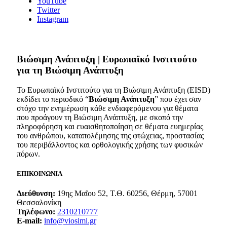
YouTube
Twitter
Instagram
Bιώσιμη Ανάπτυξη | Ευρωπαϊκό Ινστιτούτο
για τη Βιώσιμη Ανάπτυξη
Το Ευρωπαϊκό Ινστιτούτο για τη Βιώσιμη Ανάπτυξη (EISD)
εκδίδει το περιοδικό “
Βιώσιμη Ανάπτυξη
” που έχει σαν
στόχο την ενημέρωση κάθε ενδιαφερόμενου για θέματα
που προάγουν τη Βιώσιμη Ανάπτυξη, με σκοπό την
πληροφόρηση και ευαισθητοποίηση σε θέματα ευημερίας
του ανθρώπου, καταπολέμησης της φτώχειας, προστασίας
του περιβάλλοντος και ορθολογικής χρήσης των φυσικών
πόρων.
ΕΠΙΚΟΙΝΩΝΙΑ
Διεύθυνση:
19ης Μαΐου 52, Τ.Θ. 60256, Θέρμη, 57001
Θεσσαλονίκη
Τηλέφωνο:
2310210777
E-mail:
info@viosimi.gr