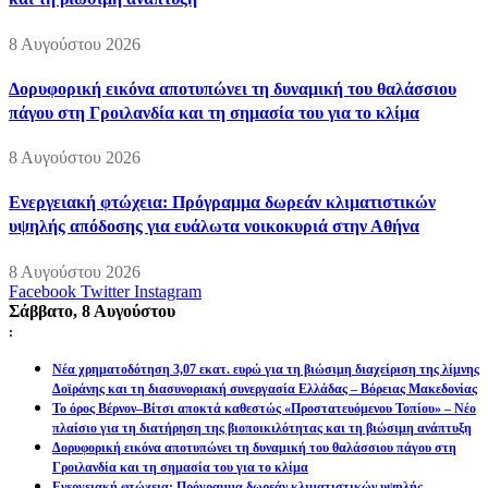
8 Αυγούστου 2026
Δορυφορική εικόνα αποτυπώνει τη δυναμική του θαλάσσιου
πάγου στη Γροιλανδία και τη σημασία του για το κλίμα
8 Αυγούστου 2026
Ενεργειακή φτώχεια: Πρόγραμμα δωρεάν κλιματιστικών
υψηλής απόδοσης για ευάλωτα νοικοκυριά στην Αθήνα
8 Αυγούστου 2026
Facebook
Twitter
Instagram
Σάββατο, 8 Αυγούστου
:
Νέα χρηματοδότηση 3,07 εκατ. ευρώ για τη βιώσιμη διαχείριση της λίμνης
Δοϊράνης και τη διασυνοριακή συνεργασία Ελλάδας – Βόρειας Μακεδονίας
Το όρος Βέρνον–Βίτσι αποκτά καθεστώς «Προστατευόμενου Τοπίου» – Νέο
πλαίσιο για τη διατήρηση της βιοποικιλότητας και τη βιώσιμη ανάπτυξη
Δορυφορική εικόνα αποτυπώνει τη δυναμική του θαλάσσιου πάγου στη
Γροιλανδία και τη σημασία του για το κλίμα
Ενεργειακή φτώχεια: Πρόγραμμα δωρεάν κλιματιστικών υψηλής