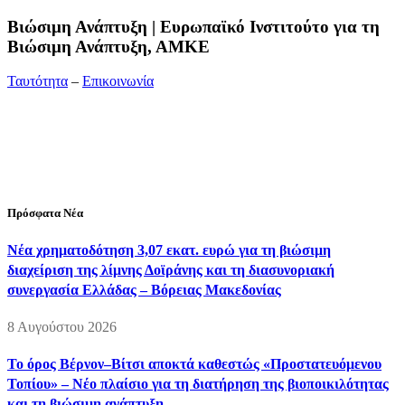
Bιώσιμη Ανάπτυξη | Ευρωπαϊκό Ινστιτούτο για τη
Βιώσιμη Ανάπτυξη, ΑΜΚΕ
Ταυτότητα
–
Επικοινωνία
Διεύθυνση:
19ης Μαΐου 52, Τ.Θ. 60256, Θέρμη, 57001
Θεσσαλονίκη
Τηλέφωνο:
2310210777
Fax:
2310210417
E-mail:
info@viosimi.gr
Πρόσφατα Νέα
Νέα χρηματοδότηση 3,07 εκατ. ευρώ για τη βιώσιμη
διαχείριση της λίμνης Δοϊράνης και τη διασυνοριακή
συνεργασία Ελλάδας – Βόρειας Μακεδονίας
8 Αυγούστου 2026
Το όρος Βέρνον–Βίτσι αποκτά καθεστώς «Προστατευόμενου
Τοπίου» – Νέο πλαίσιο για τη διατήρηση της βιοποικιλότητας
και τη βιώσιμη ανάπτυξη