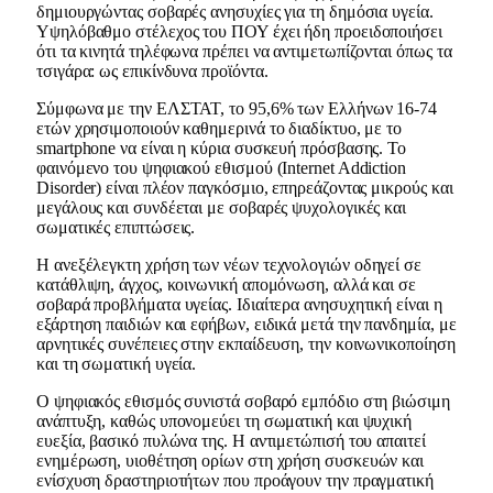
δημιουργώντας σοβαρές ανησυχίες για τη δημόσια υγεία.
Υψηλόβαθμο στέλεχος του ΠΟΥ έχει ήδη προειδοποιήσει
ότι τα κινητά τηλέφωνα πρέπει να αντιμετωπίζονται όπως τα
τσιγάρα: ως επικίνδυνα προϊόντα.
Σύμφωνα με την ΕΛΣΤΑΤ, το 95,6% των Ελλήνων 16-74
ετών χρησιμοποιούν καθημερινά το διαδίκτυο, με το
smartphone να είναι η κύρια συσκευή πρόσβασης. Το
φαινόμενο του ψηφιακού εθισμού (Internet Addiction
Disorder) είναι πλέον παγκόσμιο, επηρεάζοντας μικρούς και
μεγάλους και συνδέεται με σοβαρές ψυχολογικές και
σωματικές επιπτώσεις.
Η ανεξέλεγκτη χρήση των νέων τεχνολογιών οδηγεί σε
κατάθλιψη, άγχος, κοινωνική απομόνωση, αλλά και σε
σοβαρά προβλήματα υγείας. Ιδιαίτερα ανησυχητική είναι η
εξάρτηση παιδιών και εφήβων, ειδικά μετά την πανδημία, με
αρνητικές συνέπειες στην εκπαίδευση, την κοινωνικοποίηση
και τη σωματική υγεία.
Ο ψηφιακός εθισμός συνιστά σοβαρό εμπόδιο στη βιώσιμη
ανάπτυξη, καθώς υπονομεύει τη σωματική και ψυχική
ευεξία, βασικό πυλώνα της. Η αντιμετώπισή του απαιτεί
ενημέρωση, υιοθέτηση ορίων στη χρήση συσκευών και
ενίσχυση δραστηριοτήτων που προάγουν την πραγματική