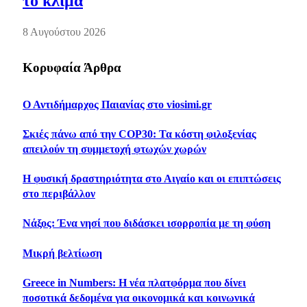
το κλίμα
8 Αυγούστου 2026
Κορυφαία Άρθρα
Ο Αντιδήμαρχος Παιανίας στο viosimi.gr
Σκιές πάνω από την COP30: Τα κόστη φιλοξενίας
απειλούν τη συμμετοχή φτωχών χωρών
Η φυσική δραστηριότητα στο Αιγαίο και οι επιπτώσεις
στο περιβάλλον
Νάξος: Ένα νησί που διδάσκει ισορροπία με τη φύση
Μικρή βελτίωση
Greece in Numbers: Η νέα πλατφόρμα που δίνει
ποσοτικά δεδομένα για οικονομικά και κοινωνικά