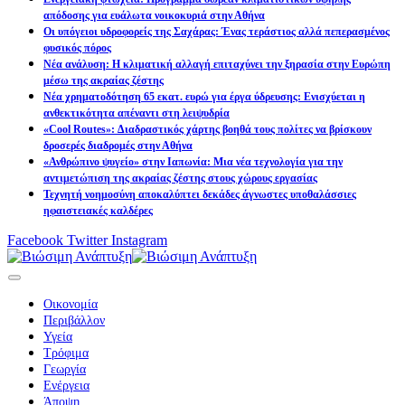
απόδοσης για ευάλωτα νοικοκυριά στην Αθήνα
Οι υπόγειοι υδροφορείς της Σαχάρας: Ένας τεράστιος αλλά πεπερασμένος
φυσικός πόρος
Νέα ανάλυση: Η κλιματική αλλαγή επιταχύνει την ξηρασία στην Ευρώπη
μέσω της ακραίας ζέστης
Νέα χρηματοδότηση 65 εκατ. ευρώ για έργα ύδρευσης: Ενισχύεται η
ανθεκτικότητα απέναντι στη λειψυδρία
«Cool Routes»: Διαδραστικός χάρτης βοηθά τους πολίτες να βρίσκουν
δροσερές διαδρομές στην Αθήνα
«Ανθρώπινο ψυγείο» στην Ιαπωνία: Μια νέα τεχνολογία για την
αντιμετώπιση της ακραίας ζέστης στους χώρους εργασίας
Τεχνητή νοημοσύνη αποκαλύπτει δεκάδες άγνωστες υποθαλάσσιες
ηφαιστειακές καλδέρες
Facebook
Twitter
Instagram
Οικονομία
Περιβάλλον
Υγεία
Τρόφιμα
Γεωργία
Ενέργεια
Άποψη