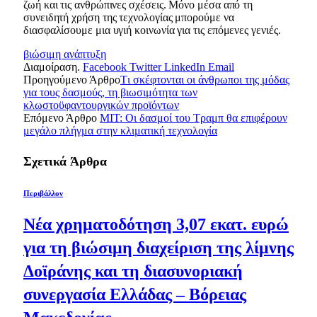
ζωή και τις ανθρώπινες σχέσεις. Μόνο μέσα από τη
συνειδητή χρήση της τεχνολογίας μπορούμε να
διασφαλίσουμε μια υγιή κοινωνία για τις επόμενες γενιές.
βιώσιμη ανάπτυξη
Διαμοίραση.
Facebook
Twitter
LinkedIn
Email
Προηγούμενο Άρθρο
Tι σκέφτονται οι άνθρωποι της μόδας
για τους δασμούς, τη βιωσιμότητα των
κλωστοϋφαντουργικών προϊόντων
Επόμενο Άρθρο
MIT: Οι δασμοί του Τραμπ θα επιφέρουν
μεγάλο πλήγμα στην κλιματική τεχνολογία
Σχετικά
Άρθρα
Περιβάλλον
Νέα χρηματοδότηση 3,07 εκατ. ευρώ
για τη βιώσιμη διαχείριση της λίμνης
Δοϊράνης και τη διασυνοριακή
συνεργασία Ελλάδας – Βόρειας