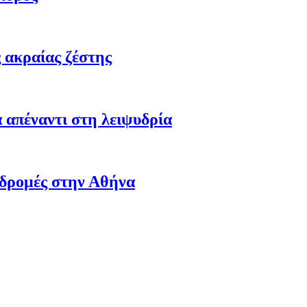
 ακραίας ζέστης
 απέναντι στη λειψυδρία
αδρομές στην Αθήνα