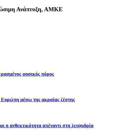
Βιώσιμη Ανάπτυξη, ΑΜΚΕ
κη
περασμένος φυσικός πόρος
ν Ευρώπη μέσω της ακραίας ζέστης
αι η ανθεκτικότητα απέναντι στη λειψυδρία