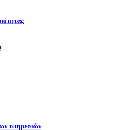
οιότητας
α
των υπηρεσιών