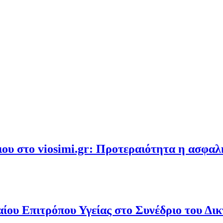
υ στο viosimi.gr: Προτεραιότητα η ασφα
ου Επιτρόπου Υγείας στο Συνέδριο του Δι