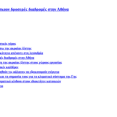
ίσκουν δροσερές διαδρομές στην Αθήνα
σικός πόρος
σω της ακραίας ζέστης
ικότητα απέναντι στη λειψυδρία
ρές διαδρομές στην Αθήνα
ση της ακραίας ζέστης στους χώρους εργασίας
ακές καλδέρες
θούν τις φάλαινες να εξοικονομούν ενέργεια
και τη σημασία τους για το κλιματικό σύστημα της Γης
ματικό κίνδυνο στους ιδιοκτήτες κατοικιών
ειο