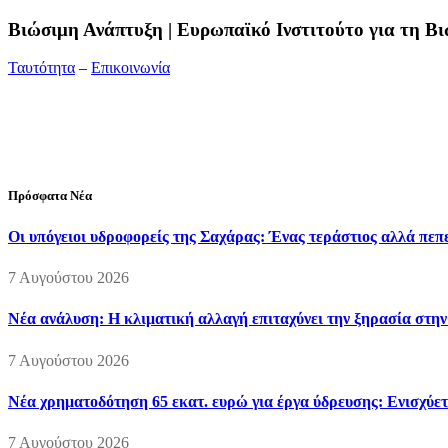
Bιώσιμη Ανάπτυξη | Ευρωπαϊκό Ινστιτούτο για τη 
Ταυτότητα
–
Επικοινωνία
Διεύθυνση:
19ης Μαΐου 52, Τ.Θ. 60256, Θέρμη, 57001 Θεσσαλονί
Τηλέφωνο:
2310210777
Fax:
2310210417
E-mail:
info@viosimi.gr
Πρόσφατα Νέα
Οι υπόγειοι υδροφορείς της Σαχάρας: Ένας τεράστιος αλλά πε
7 Αυγούστου 2026
Νέα ανάλυση: Η κλιματική αλλαγή επιταχύνει την ξηρασία στη
7 Αυγούστου 2026
Νέα χρηματοδότηση 65 εκατ. ευρώ για έργα ύδρευσης: Ενισχύετ
7 Αυγούστου 2026