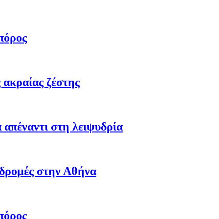
πόρος
 ακραίας ζέστης
 απέναντι στη λειψυδρία
αδρομές στην Αθήνα
πόρος