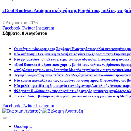
«Cool Routes»: Διαδραστικός χάρτης βοηθά τους πολίτες να βρ
7 Αυγούστου 2026
Facebook
Twitter
Instagram
Σάββατο, 8 Αυγούστου
:
Οι υπόγειοι υδροφορείς της Σαχάρας: Ένας τεράστιος αλλά πεπερασμένος φυ
Νέα ανάλυση: Η κλιματική αλλαγή επιταχύνει την ξηρασία στην Ευρώπη μέ
Νέα χρηματοδότηση 65 εκατ. ευρώ για έργα ύδρευσης: Ενισχύεται η ανθεκτ
«Cool Routes»: Διαδραστικός χάρτης βοηθά τους πολίτες να βρίσκουν δροσε
«Ανθρώπινο ψυγείο» στην Ιαπωνία: Μια νέα τεχνολογία για την αντιμετώπι
Τεχνητή νοημοσύνη αποκαλύπτει δεκάδες άγνωστες υποθαλάσσιες ηφαιστει
Νέα έρευνα αποκαλύπτει πώς κοιμούνται οι φυσητήρες: Οι φυσαλίδες που βοη
Νέα μελέτη φωτίζει τη δημιουργία των πάγων της Ανατολικής Ανταρκτικής 
Φλόριντα: Η «διάσωση» της ασφαλιστικής αγοράς μεταφέρει μεγαλύτερο κλι
Έντεκα λύσεις βασισμένες στη φύση για πιο ανθεκτική γεωργία στη Μεσόγ
Facebook
Twitter
Instagram
Οικονομία