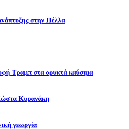
ανάπτυξης στην Πέλλα
ροφή Τραμπ στα ορυκτά καύσιμα
 Κώστα Κυρανάκη
νική γεωργία