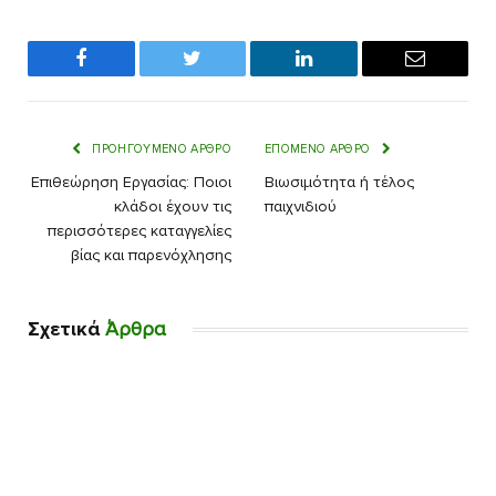
Facebook
Twitter
LinkedIn
Email
ΠΡΟΗΓΟΎΜΕΝΟ ΆΡΘΡΟ
ΕΠΌΜΕΝΟ ΆΡΘΡΟ
Επιθεώρηση Εργασίας: Ποιοι
Βιωσιμότητα ή τέλος
κλάδοι έχουν τις
παιχνιδιού
περισσότερες καταγγελίες
βίας και παρενόχλησης
Σχετικά
Άρθρα