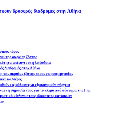
ίσκουν δροσερές διαδρομές στην Αθήνα
σικός πόρος
σω της ακραίας ζέστης
ικότητα απέναντι στη λειψυδρία
ρές διαδρομές στην Αθήνα
ση της ακραίας ζέστης στους χώρους εργασίας
ακές καλδέρες
θούν τις φάλαινες να εξοικονομούν ενέργεια
και τη σημασία τους για το κλιματικό σύστημα της Γης
ματικό κίνδυνο στους ιδιοκτήτες κατοικιών
ειο