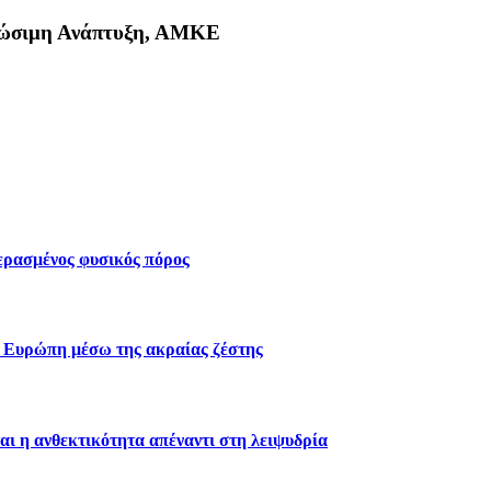
Βιώσιμη Ανάπτυξη, ΑΜΚΕ
κη
περασμένος φυσικός πόρος
ν Ευρώπη μέσω της ακραίας ζέστης
αι η ανθεκτικότητα απέναντι στη λειψυδρία