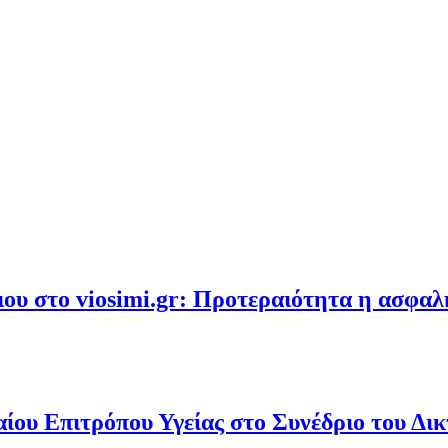
υ στο viosimi.gr: Προτεραιότητα η ασφα
ου Επιτρόπου Υγείας στο Συνέδριο του Δι