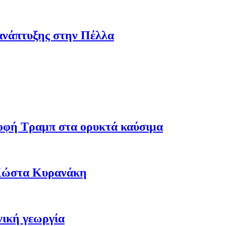
ανάπτυξης στην Πέλλα
ροφή Τραμπ στα ορυκτά καύσιμα
 Κώστα Κυρανάκη
νική γεωργία