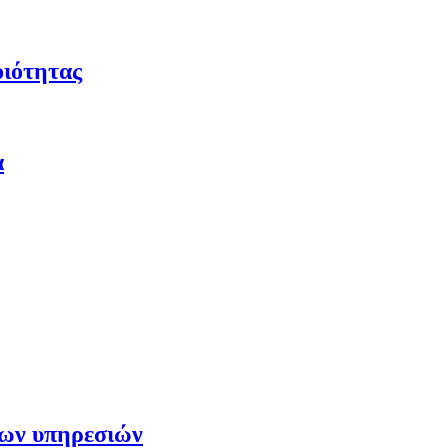
οιότητας
α
των υπηρεσιών