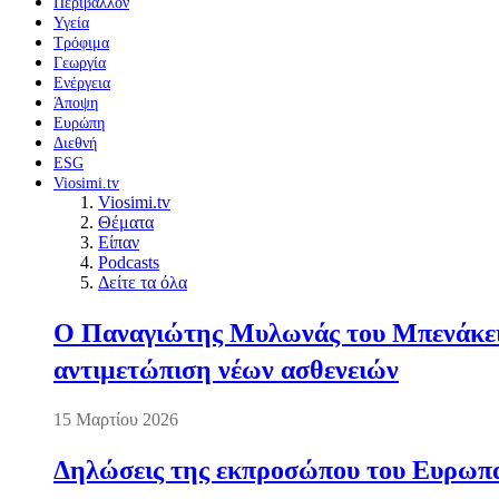
Περιβάλλον
Υγεία
Τρόφιμα
Γεωργία
Ενέργεια
Άποψη
Ευρώπη
Διεθνή
ESG
Viosimi.tv
Viosimi.tv
Θέματα
Είπαν
Podcasts
Δείτε τα όλα
Ο Παναγιώτης Μυλωνάς του Μπενάκειο
αντιμετώπιση νέων ασθενειών
15 Μαρτίου 2026
Δηλώσεις της εκπροσώπου του Ευρωπαί