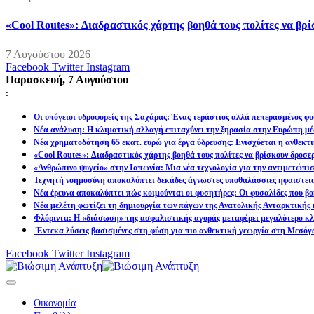
«Cool Routes»: Διαδραστικός χάρτης βοηθά τους πολίτες να βρ
7 Αυγούστου 2026
Facebook
Twitter
Instagram
Παρασκευή, 7 Αυγούστου
:
Οι υπόγειοι υδροφορείς της Σαχάρας: Ένας τεράστιος αλλά πεπερασμένος φυ
Νέα ανάλυση: Η κλιματική αλλαγή επιταχύνει την ξηρασία στην Ευρώπη μέ
Νέα χρηματοδότηση 65 εκατ. ευρώ για έργα ύδρευσης: Ενισχύεται η ανθεκτ
«Cool Routes»: Διαδραστικός χάρτης βοηθά τους πολίτες να βρίσκουν δροσε
«Ανθρώπινο ψυγείο» στην Ιαπωνία: Μια νέα τεχνολογία για την αντιμετώπι
Τεχνητή νοημοσύνη αποκαλύπτει δεκάδες άγνωστες υποθαλάσσιες ηφαιστει
Νέα έρευνα αποκαλύπτει πώς κοιμούνται οι φυσητήρες: Οι φυσαλίδες που βοη
Νέα μελέτη φωτίζει τη δημιουργία των πάγων της Ανατολικής Ανταρκτικής 
Φλόριντα: Η «διάσωση» της ασφαλιστικής αγοράς μεταφέρει μεγαλύτερο κλι
Έντεκα λύσεις βασισμένες στη φύση για πιο ανθεκτική γεωργία στη Μεσόγ
Facebook
Twitter
Instagram
Οικονομία