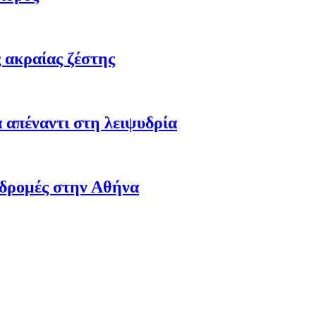
 ακραίας ζέστης
 απέναντι στη λειψυδρία
αδρομές στην Αθήνα