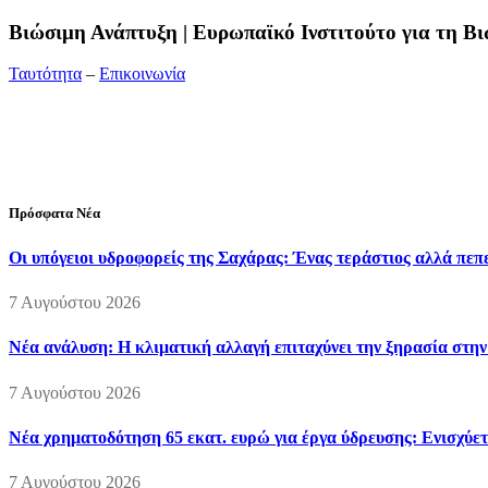
Bιώσιμη Ανάπτυξη | Ευρωπαϊκό Ινστιτούτο για τη 
Ταυτότητα
–
Επικοινωνία
Διεύθυνση:
19ης Μαΐου 52, Τ.Θ. 60256, Θέρμη, 57001 Θεσσαλονί
Τηλέφωνο:
2310210777
Fax:
2310210417
E-mail:
info@viosimi.gr
Πρόσφατα Νέα
Οι υπόγειοι υδροφορείς της Σαχάρας: Ένας τεράστιος αλλά πε
7 Αυγούστου 2026
Νέα ανάλυση: Η κλιματική αλλαγή επιταχύνει την ξηρασία στη
7 Αυγούστου 2026
Νέα χρηματοδότηση 65 εκατ. ευρώ για έργα ύδρευσης: Ενισχύετ
7 Αυγούστου 2026