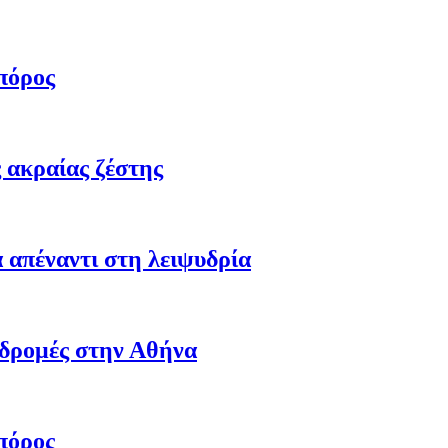
πόρος
 ακραίας ζέστης
 απέναντι στη λειψυδρία
αδρομές στην Αθήνα
πόρος