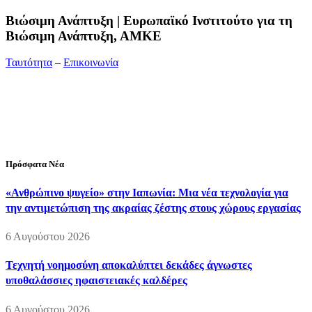
Bιώσιμη Ανάπτυξη | Ευρωπαϊκό Ινστιτούτο για τη
Βιώσιμη Ανάπτυξη, ΑΜΚΕ
Ταυτότητα
–
Επικοινωνία
Διεύθυνση:
19ης Μαΐου 52, Τ.Θ. 60256, Θέρμη, 57001
Θεσσαλονίκη
Τηλέφωνο:
2310210777
Fax:
2310210417
E-mail:
info@viosimi.gr
Πρόσφατα Νέα
«Ανθρώπινο ψυγείο» στην Ιαπωνία: Μια νέα τεχνολογία για
την αντιμετώπιση της ακραίας ζέστης στους χώρους εργασίας
6 Αυγούστου 2026
Τεχνητή νοημοσύνη αποκαλύπτει δεκάδες άγνωστες
υποθαλάσσιες ηφαιστειακές καλδέρες
6 Αυγούστου 2026