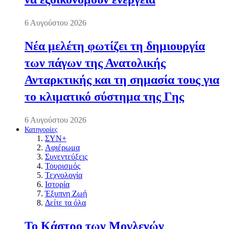
6 Αυγούστου 2026
Νέα μελέτη φωτίζει τη δημιουργία
των πάγων της Ανατολικής
Ανταρκτικής και τη σημασία τους για
το κλιματικό σύστημα της Γης
6 Αυγούστου 2026
Κατηγορίες
ΣΥΝ+
Αφιέρωμα
Συνεντεύξεις
Τουρισμός
Τεχνολογία
Ιστορία
Έξυπνη Ζωή
Δείτε τα όλα
Το Κάστρο των Μογλενών