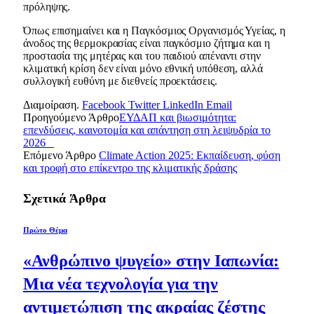
πρόληψης.
Όπως επισημαίνει και η Παγκόσμιος Οργανισμός Υγείας, η
άνοδος της θερμοκρασίας είναι παγκόσμιο ζήτημα και η
προστασία της μητέρας και του παιδιού απέναντι στην
κλιματική κρίση δεν είναι μόνο εθνική υπόθεση, αλλά
συλλογική ευθύνη με διεθνείς προεκτάσεις.
Διαμοίραση.
Facebook
Twitter
LinkedIn
Email
Προηγούμενο Άρθρο
ΕΥΔΑΠ και βιωσιμότητα:
επενδύσεις, καινοτομία και απάντηση στη λειψυδρία το
2026
Επόμενο Άρθρο
Climate Action 2025: Εκπαίδευση, φύση
και τροφή στο επίκεντρο της κλιματικής δράσης
Σχετικά
Άρθρα
Πρώτο Θέμα
«Ανθρώπινο ψυγείο» στην Ιαπωνία:
Μια νέα τεχνολογία για την
αντιμετώπιση της ακραίας ζέστης