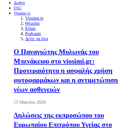
Διεθνή
ESG
Viosimi.tv
Viosimi.tv
Θέματα
Είπαν
Podcasts
Δείτε τα όλα
Ο Παναγιώτης Μυλωνάς του
Μπενάκειου στο viosimi.gr:
Προτεραιότητα η ασφαλής χρήση
φυτοφαρμάκων και η αντιμετώπιση
νέων ασθενειών
15 Μαρτίου 2026
Δηλώσεις της εκπροσώπου του
Ευρωπαίου Επιτρόπου Υγείας στο