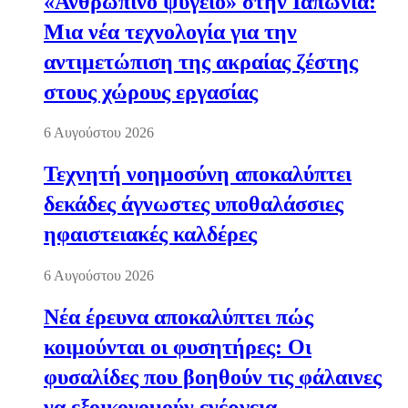
«Ανθρώπινο ψυγείο» στην Ιαπωνία:
Μια νέα τεχνολογία για την
αντιμετώπιση της ακραίας ζέστης
στους χώρους εργασίας
6 Αυγούστου 2026
Τεχνητή νοημοσύνη αποκαλύπτει
δεκάδες άγνωστες υποθαλάσσιες
ηφαιστειακές καλδέρες
6 Αυγούστου 2026
Νέα έρευνα αποκαλύπτει πώς
κοιμούνται οι φυσητήρες: Οι
φυσαλίδες που βοηθούν τις φάλαινες
να εξοικονομούν ενέργεια