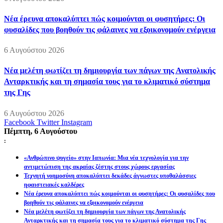
Νέα έρευνα αποκαλύπτει πώς κοιμούνται οι φυσητήρες: Οι
φυσαλίδες που βοηθούν τις φάλαινες να εξοικονομούν ενέργεια
6 Αυγούστου 2026
Νέα μελέτη φωτίζει τη δημιουργία των πάγων της Ανατολικής
Ανταρκτικής και τη σημασία τους για το κλιματικό σύστημα
της Γης
6 Αυγούστου 2026
Facebook
Twitter
Instagram
Πέμπτη, 6 Αυγούστου
:
«Ανθρώπινο ψυγείο» στην Ιαπωνία: Μια νέα τεχνολογία για την
αντιμετώπιση της ακραίας ζέστης στους χώρους εργασίας
Τεχνητή νοημοσύνη αποκαλύπτει δεκάδες άγνωστες υποθαλάσσιες
ηφαιστειακές καλδέρες
Νέα έρευνα αποκαλύπτει πώς κοιμούνται οι φυσητήρες: Οι φυσαλίδες που
βοηθούν τις φάλαινες να εξοικονομούν ενέργεια
Νέα μελέτη φωτίζει τη δημιουργία των πάγων της Ανατολικής
Ανταρκτικής και τη σημασία τους για το κλιματικό σύστημα της Γης