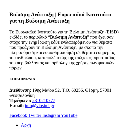
Bιώσιμη Ανάπτυξη | Ευρωπαϊκό Ινστιτούτο
για τη Βιώσιμη Ανάπτυξη
Το Ευρωπαϊκό Ινστιτούτο για τη Βιώσιμη Ανάπτυξη (EISD)
εκδίδει το περιοδικό “
Βιώσιμη Ανάπτυξη
” που έχει σαν
στόχο την ενημέρωση κάθε ενδιαφερόμενου για θέματα
που προάγουν τη Βιώσιμη Ανάπτυξη, με σκοπό την
πληροφόρηση και ευαισθητοποίηση σε θέματα ευημερίας
του ανθρώπου, καταπολέμησης της φτώχειας, προστασίας
του περιβάλλοντος και ορθολογικής χρήσης των φυσικών
πόρων.
ΕΠΙΚΟΙΝΩΝΙΑ
Διεύθυνση:
19ης Μαΐου 52, Τ.Θ. 60256, Θέρμη, 57001
Θεσσαλονίκη
Τηλέφωνο:
2310210777
E-mail:
info@viosimi.gr
Facebook
Twitter
Instagram
YouTube
Aρχή