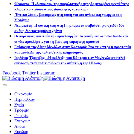
Φλόριντα: Η «διάσωση» της ασφαλιστικής αγοράς μεταφέρει μεγαλύτερο
κλιματικό κίνδυνο στους ιδιοκτήτες κατοικιών
Έντεκα λύσεις βασισμένες στη φύση για πιο ανθεκτική γεωργία στη
Μεσόγειο
Νέα μελέτη: Η φυτική ζωή στη Γη μπορεί να επιβιώσει για σχεδόν δύο
ακόμη δισεκατομμύρια χρόνια
Οι πυρκαγιές απειλούν την αμπελουργία: Το φαινόμενο «smoke taint» και
οι νέες προκλήσεις για τη βιώσιμη παραγωγή κρασιού
Επίσκεψη της Λίνας Μενδώνη στην Καστοριά: Στο επίκεντρο η προστασία
και ανάδειξη της πολιτιστικής κληρονομιάς
Ιορδάνης Τζαμτζής: «Η ανάδειξη του Κάστρου των Μογλενών αποτελεί
επένδυση στον πολιτισμό και την ανάπτυξη της Πέλλας»
Facebook
Twitter
Instagram
Οικονομία
Περιβάλλον
Υγεία
Τρόφιμα
Γεωργία
Ενέργεια
Άποψη
Ευρώπη