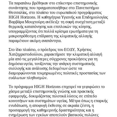
Τα παραπάνω βρέθηκαν στο επίκεντρο επιστημονικής
συνάντησης που πραγματοποιήθηκε στο Πανεπιστήμιο
Θεσσαλίας, στο πλαίσιο του ευρωπαϊκού προγράμματος
HIGH Horizons. Η καθηγήτρια Υγιεινής και Επιδημιολογίας
Βαρβάρα Μουχτούρη ανέδειξε τη σαφή συσχέτιση μεταξύ
θερμικής καταπόνησης και επιπλοκών της κύησης,
υπογραμμίζοντας ότι πολλά κρίσιμα ερωτήματα για τη
μακροπρόθεσμη επίδραση της κλιματικής αλλαγής
παραμένουν ακόμη αναπάντητα.
Στο ίδιο πλαίσιο, ο πρόεδρος του ΕΟΔΥ, Χρήστος
Χατζηχριστοδούλου, χαρακτήρισε την κλιματική αλλαγή
μία από τις μεγαλύτερες σύγχρονες προκλήσεις για τη
δημόσια υγεία, τονίζοντας την ανάγκη συστηματικής
συλλογής και ανάλυσης δεδομένων ώστε να
διαμορφώνονται τεκμηριωμένες πολιτικές προστασίας των
ευάλωτων πληθυσμών.
Το πρόγραμμα HIGH Horizons επιχειρεί να γεφυρώσει το
χάσμα μεταξύ επιστημονικής γνώσης και πρακτικής
εφαρμογής, δοκιμάζοντας πιλοτικά λύσεις σε επίπεδο
κοινοτήτων και συστημάτων υγείας. Μέτρα όπως η επαρκής
ενυδάτωση, η αποφυγή έκθεσης σε ακραία ζέστη, η
προσαρμογή της καθημερινής δραστηριότητας και η
ενημέρωση των εγκύων αποτελούν βασικούς πυλώνες