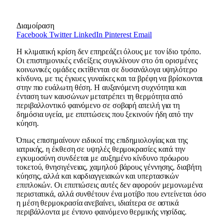
Διαμοίραση
Facebook
Twitter
LinkedIn
Pinterest
Email
Η κλιματική κρίση δεν επηρεάζει όλους με τον ίδιο τρόπο.
Οι επιστημονικές ενδείξεις συγκλίνουν στο ότι ορισμένες
κοινωνικές ομάδες εκτίθενται σε δυσανάλογα υψηλότερο
κίνδυνο, με τις έγκυες γυναίκες και τα βρέφη να βρίσκονται
στην πιο ευάλωτη θέση. Η αυξανόμενη συχνότητα και
ένταση των καυσώνων μετατρέπει τη θερμότητα από
περιβαλλοντικό φαινόμενο σε σοβαρή απειλή για τη
δημόσια υγεία, με επιπτώσεις που ξεκινούν ήδη από την
κύηση.
Όπως επισημαίνουν ειδικοί της επιδημιολογίας και της
ιατρικής, η έκθεση σε υψηλές θερμοκρασίες κατά την
εγκυμοσύνη συνδέεται με αυξημένο κίνδυνο πρόωρου
τοκετού, θνησιγένειας, χαμηλού βάρους γέννησης, διαβήτη
κύησης, αλλά και καρδιαγγειακών και υπερτασικών
επιπλοκών. Οι επιπτώσεις αυτές δεν αφορούν μεμονωμένα
περιστατικά, αλλά συνθέτουν ένα μοτίβο που εντείνεται όσο
η μέση θερμοκρασία ανεβαίνει, ιδιαίτερα σε αστικά
περιβάλλοντα με έντονο φαινόμενο θερμικής νησίδας.