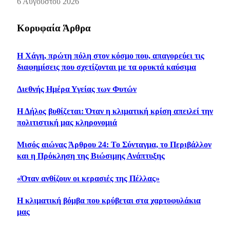
6 Αυγούστου 2026
Κορυφαία Άρθρα
Η Χάγη, πρώτη πόλη στον κόσμο που, απαγορεύει τις
διαφημίσεις που σχετίζονται με τα ορυκτά καύσιμα
Διεθνής Ημέρα Υγείας των Φυτών
Η Δήλος βυθίζεται: Όταν η κλιματική κρίση απειλεί την
πολιτιστική μας κληρονομιά
Μισός αιώνας Άρθρου 24: Το Σύνταγμα, το Περιβάλλον
και η Πρόκληση της Βιώσιμης Ανάπτυξης
«Όταν ανθίζουν οι κερασιές της Πέλλας»
Η κλιματική βόμβα που κρύβεται στα χαρτοφυλάκια
μας