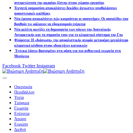
αντιμετώπιση της ακραίας ζέστης στους χώρους εργασίας
Τεχνητή νοημοσύνη αποκαλύπτει δεκάδες άγνωστες υποθαλάσσιες
ηφαιστειακές καλδέρες
Νέα έρευνα αποκαλύπτει πώς κοιμούνται οι φυσητήρες: Οι φυσαλίδες που
βοηθούν τις φάλαινες να εξοικονομούν ενέργεια
Νέα μελέτη φωτίζει τη δημιουργία των πάγων της Ανατολικής
Ανταρκτικής και τη σημασία τους για το κλιματικό σύστημα της Γης
Φλόριντα: Η «διάσωση» της ασφαλιστικής αγοράς μεταφέρει μεγαλύτερο
κλιματικό κίνδυνο στους ιδιοκτήτες κατοικιών
Έντεκα λύσεις βασισμένες στη φύση για πιο ανθεκτική γεωργία στη
Μεσόγειο
Facebook
Twitter
Instagram
Οικονομία
Περιβάλλον
Υγεία
Τρόφιμα
Γεωργία
Ενέργεια
Άποψη
Ευρώπη
Διεθνή