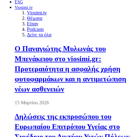
ESG
Viosimi.tv
Viosimi.tv
Θέματα
Είπαν
Podcasts
Δείτε τα όλα
Ο Παναγιώτης Μυλωνάς του
Μπενάκειου στο viosimi.gr:
Προτεραιότητα η ασφαλής χρήση
φυτοφαρμάκων και η αντιμετώπιση
νέων ασθενειών
15 Μαρτίου 2026
Δηλώσεις της εκπροσώπου του
Ευρωπαίου Επιτρόπου Υγείας στο
Συνέδριο του Δικτύου Υγιών Πόλεων