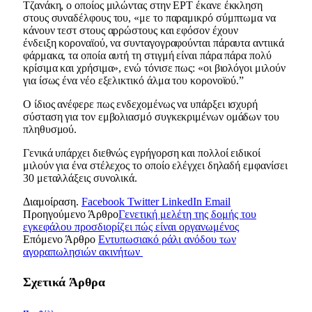
Τζανάκη, ο οποίος μιλώντας στην ΕΡΤ έκανε έκκληση
στους συναδέλφους του, «με το παραμικρό σύμπτωμα να
κάνουν τεστ στους αρρώστους και εφόσον έχουν
ένδειξη κοροναϊού, να συνταγογραφούνται πάραυτα αντιικά
φάρμακα, τα οποία αυτή τη στιγμή είναι πάρα πάρα πολύ
κρίσιμα και χρήσιμα», ενώ τόνισε πως: «οι βιολόγοι μιλούν
για ίσως ένα νέο εξελικτικό άλμα του κορονοϊού.”
Ο ίδιος ανέφερε πως ενδεχομένως να υπάρξει ισχυρή
σύσταση για τον εμβολιασμό συγκεκριμένων ομάδων του
πληθυσμού.
Γενικά υπάρχει
διεθνώς εγρήγορση και πολλοί ειδικοί
μιλούν για ένα στέλεχος το οποίο ελέγχει δηλαδή εμφανίσει
30 μεταλλάξεις συνολικά.
Διαμοίραση.
Facebook
Twitter
LinkedIn
Email
Προηγούμενο Άρθρο
Γενετική μελέτη της δομής του
εγκεφάλου προσδιορίζει πώς είναι οργανωμένος
Επόμενο Άρθρο
Εντυπωσιακό ράλι ανόδου των
αγοραπωλησιών ακινήτων
Σχετικά
Άρθρα