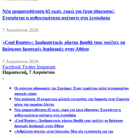
Νέα χρηματοδότηση 65 εκατ. ευρώ για έργα ύδρευσης:
Ενισχύεται η ανθεκτικότητα απέναντι στη λειψυδρία
7 Αυγούστου 2026
«Cool Routes»: Διαδραστικός χάρτης βοηθά τους πολίτες να
βρίσκουν δροσερές διαδρομές στην Αθήνα
7 Αυγούστου 2026
Facebook
Twitter
Instagram
Παρασκευή, 7 Αυγούστου
:
Οι υπόγειοι υδροφορείς της Σαχάρας: Ένας τεράστιος αλλά πεπερασμένος
φυσικός πόρος
Νέα ανάλυση: Η κλιματική αλλαγή επιταχύνει την ξηρασία στην Ευρώπη
μέσω της ακραίας ζέστης
Νέα χρηματοδότηση 65 εκατ. ευρώ για έργα ύδρευσης: Ενισχύεται η
ανθεκτικότητα απέναντι στη λειψυδρία
«Cool Routes»: Διαδραστικός χάρτης βοηθά τους πολίτες να βρίσκουν
δροσερές διαδρομές στην Αθήνα
«Ανθρώπινο ψυγείο» στην Ιαπωνία: Μια νέα τεχνολογία για την