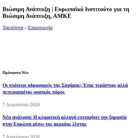
Bιώσιμη Ανάπτυξη | Ευρωπαϊκό Ινστιτούτο για τη
Βιώσιμη Ανάπτυξη, ΑΜΚΕ
Ταυτότητα
–
Επικοινωνία
Διεύθυνση:
19ης Μαΐου 52, Τ.Θ. 60256, Θέρμη, 57001
Θεσσαλονίκη
Τηλέφωνο:
2310210777
Fax:
2310210417
E-mail:
info@viosimi.gr
Πρόσφατα Νέα
Οι υπόγειοι υδροφορείς της Σαχάρας: Ένας τεράστιος αλλά
πεπερασμένος φυσικός πόρος
7 Αυγούστου 2026
Νέα ανάλυση: Η κλιματική αλλαγή επιταχύνει την ξηρασία
στην Ευρώπη μέσω της ακραίας ζέστης
7 Αυγούστου 2026