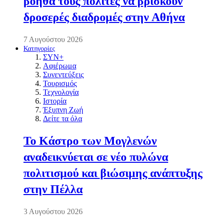
βοηθά τους πολίτες να βρίσκουν
δροσερές διαδρομές στην Αθήνα
7 Αυγούστου 2026
Κατηγορίες
ΣΥΝ+
Αφιέρωμα
Συνεντεύξεις
Τουρισμός
Τεχνολογία
Ιστορία
Έξυπνη Ζωή
Δείτε τα όλα
Το Κάστρο των Μογλενών
αναδεικνύεται σε νέο πυλώνα
πολιτισμού και βιώσιμης ανάπτυξης
στην Πέλλα
3 Αυγούστου 2026