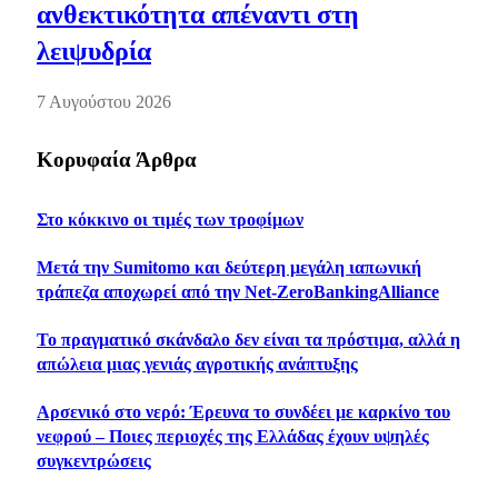
ανθεκτικότητα απέναντι στη
λειψυδρία
7 Αυγούστου 2026
Κορυφαία Άρθρα
Στο κόκκινο οι τιμές των τροφίμων
Mετά την Sumitomo και δεύτερη μεγάλη ιαπωνική
τράπεζα αποχωρεί από την Net-ZeroBankingAlliance
Το πραγματικό σκάνδαλο δεν είναι τα πρόστιμα, αλλά η
απώλεια μιας γενιάς αγροτικής ανάπτυξης
Αρσενικό στο νερό: Έρευνα το συνδέει με καρκίνο του
νεφρού – Ποιες περιοχές της Ελλάδας έχουν υψηλές
συγκεντρώσεις