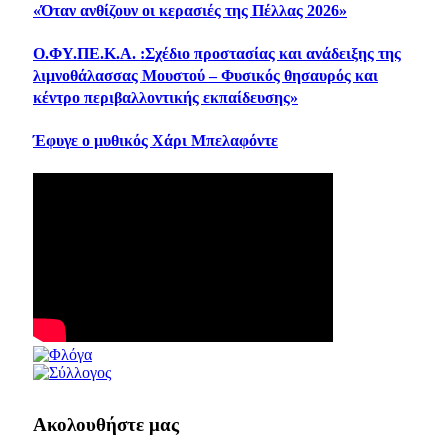
«Όταν ανθίζουν οι κερασιές της Πέλλας 2026»
Ο.ΦΥ.ΠΕ.Κ.Α. :Σχέδιο προστασίας και ανάδειξης της
λιμνοθάλασσας Μουστού – Φυσικός θησαυρός και
κέντρο περιβαλλοντικής εκπαίδευσης»
Έφυγε ο μυθικός Χάρι Μπελαφόντε
Ακολουθήστε μας