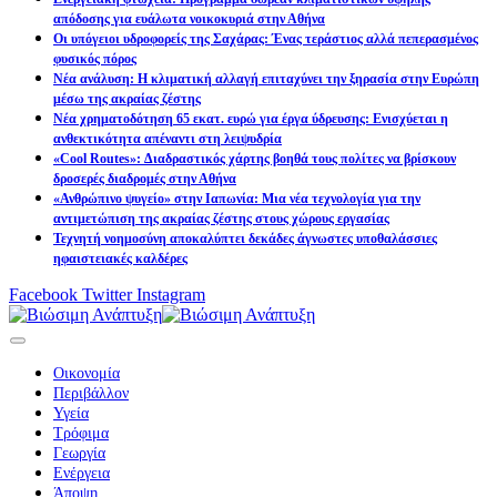
απόδοσης για ευάλωτα νοικοκυριά στην Αθήνα
Οι υπόγειοι υδροφορείς της Σαχάρας: Ένας τεράστιος αλλά πεπερασμένος
φυσικός πόρος
Νέα ανάλυση: Η κλιματική αλλαγή επιταχύνει την ξηρασία στην Ευρώπη
μέσω της ακραίας ζέστης
Νέα χρηματοδότηση 65 εκατ. ευρώ για έργα ύδρευσης: Ενισχύεται η
ανθεκτικότητα απέναντι στη λειψυδρία
«Cool Routes»: Διαδραστικός χάρτης βοηθά τους πολίτες να βρίσκουν
δροσερές διαδρομές στην Αθήνα
«Ανθρώπινο ψυγείο» στην Ιαπωνία: Μια νέα τεχνολογία για την
αντιμετώπιση της ακραίας ζέστης στους χώρους εργασίας
Τεχνητή νοημοσύνη αποκαλύπτει δεκάδες άγνωστες υποθαλάσσιες
ηφαιστειακές καλδέρες
Facebook
Twitter
Instagram
Οικονομία
Περιβάλλον
Υγεία
Τρόφιμα
Γεωργία
Ενέργεια
Άποψη