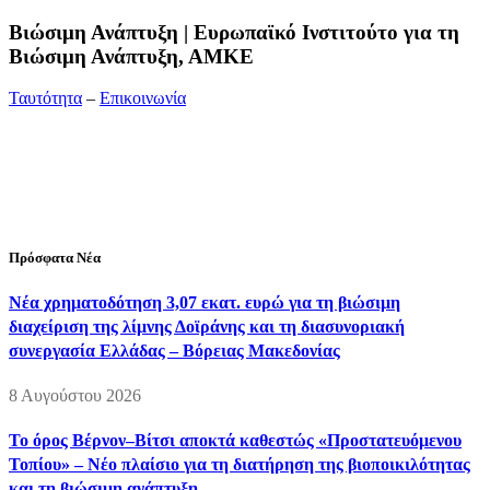
Bιώσιμη Ανάπτυξη | Ευρωπαϊκό Ινστιτούτο για τη
Βιώσιμη Ανάπτυξη, ΑΜΚΕ
Ταυτότητα
–
Επικοινωνία
Διεύθυνση:
19ης Μαΐου 52, Τ.Θ. 60256, Θέρμη, 57001
Θεσσαλονίκη
Τηλέφωνο:
2310210777
Fax:
2310210417
E-mail:
info@viosimi.gr
Πρόσφατα Νέα
Νέα χρηματοδότηση 3,07 εκατ. ευρώ για τη βιώσιμη
διαχείριση της λίμνης Δοϊράνης και τη διασυνοριακή
συνεργασία Ελλάδας – Βόρειας Μακεδονίας
8 Αυγούστου 2026
Το όρος Βέρνον–Βίτσι αποκτά καθεστώς «Προστατευόμενου
Τοπίου» – Νέο πλαίσιο για τη διατήρηση της βιοποικιλότητας
και τη βιώσιμη ανάπτυξη