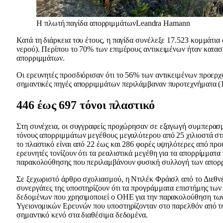
Η πλωτή παγίδα απορριμμάτωνLeandra Hamann
Κατά τη διάρκεια του έτους, η παγίδα συνέλεξε 17.523 κομμάτι
νερού). Περίπου το 70% των επιμέρους αντικειμένων ήταν κατα
απορριμμάτων.
Οι ερευνητές προσδιόρισαν ότι το 56% των αντικειμένων προερχό
σημαντικές πηγές απορριμμάτων περιλάμβαναν πυροτεχνήματα (10
446 έως 697 τόνοι πλαστικό
Στη συνέχεια, οι συγγραφείς προχώρησαν σε εξαγωγή συμπερασμά
τόνους απορριμμάτων μεγέθους μεγαλύτερου από 25 χιλιοστά στη
το πλαστικό είναι από 22 έως και 286 φορές υψηλότερες από πρ
ερευνητές τονίζουν ότι τα ρεαλιστικά μεγέθη για τα απορρίμμ
παρακολούθησης που περιλαμβάνουν φυσική συλλογή των απορ
Σε ξεχωριστό άρθρο σχολιασμού, η Ντιλέκ Φράισλ από το Διεθνές Ι
συνεργάτες της υποστηρίζουν ότι τα προγράμματα επιστήμης τ
δεδομένων που χρησιμοποιεί ο ΟΗΕ για την παρακολούθηση των
Υγειονομικών Ερευνών που υποστηρίζονταν στο παρελθόν από τ
σημαντικό κενό στα διαθέσιμα δεδομένα.