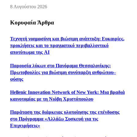
8 Αυγούστου 2026
Κορυφαία Άρθρα
Τεχνητή νοημοσύνη και βιώσιμη ανάπτυξη: Ευκαιρίες,
προκλήσεις και το πραγματικό περιβαλλοντικό
αποτύπωμα της AI
Παρουσία λύκων στο Πανόραμα Θεσσαλονίκης:
Πρωτοβουλίες για βιώσιμη συνύπαρξη ανθρώπου–
φύσης
Hellenic Innovation Network of New York: Μια βραδιά
καινοτομίας με τη Νιόβη Χριστόπουλου
Παράταση της διάρκειας υλοποίησης της επένδυσης
στο Πρόγραμμα «Αλλάζω Συσκευή για τις
Επιχειρήσεις»