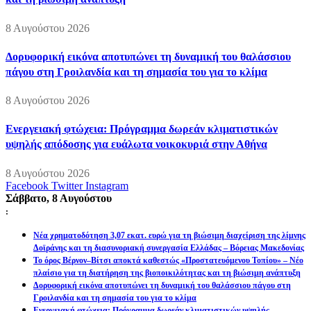
8 Αυγούστου 2026
Δορυφορική εικόνα αποτυπώνει τη δυναμική του θαλάσσιου
πάγου στη Γροιλανδία και τη σημασία του για το κλίμα
8 Αυγούστου 2026
Ενεργειακή φτώχεια: Πρόγραμμα δωρεάν κλιματιστικών
υψηλής απόδοσης για ευάλωτα νοικοκυριά στην Αθήνα
8 Αυγούστου 2026
Facebook
Twitter
Instagram
Σάββατο, 8 Αυγούστου
:
Νέα χρηματοδότηση 3,07 εκατ. ευρώ για τη βιώσιμη διαχείριση της λίμνης
Δοϊράνης και τη διασυνοριακή συνεργασία Ελλάδας – Βόρειας Μακεδονίας
Το όρος Βέρνον–Βίτσι αποκτά καθεστώς «Προστατευόμενου Τοπίου» – Νέο
πλαίσιο για τη διατήρηση της βιοποικιλότητας και τη βιώσιμη ανάπτυξη
Δορυφορική εικόνα αποτυπώνει τη δυναμική του θαλάσσιου πάγου στη
Γροιλανδία και τη σημασία του για το κλίμα
Ενεργειακή φτώχεια: Πρόγραμμα δωρεάν κλιματιστικών υψηλής