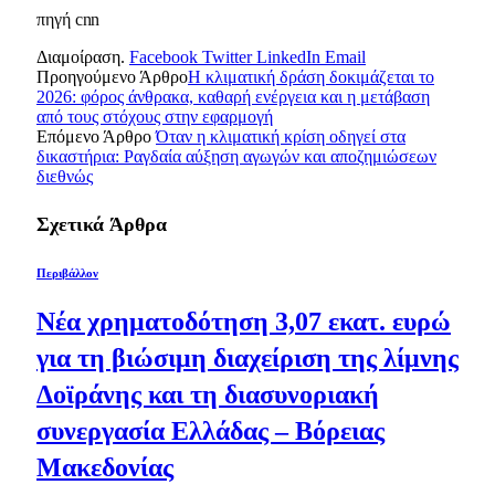
πηγή cnn
Διαμοίραση.
Facebook
Twitter
LinkedIn
Email
Προηγούμενο Άρθρο
Η κλιματική δράση δοκιμάζεται το
2026: φόρος άνθρακα, καθαρή ενέργεια και η μετάβαση
από τους στόχους στην εφαρμογή
Επόμενο Άρθρο
Όταν η κλιματική κρίση οδηγεί στα
δικαστήρια: Ραγδαία αύξηση αγωγών και αποζημιώσεων
διεθνώς
Σχετικά
Άρθρα
Περιβάλλον
Νέα χρηματοδότηση 3,07 εκατ. ευρώ
για τη βιώσιμη διαχείριση της λίμνης
Δοϊράνης και τη διασυνοριακή
συνεργασία Ελλάδας – Βόρειας
Μακεδονίας