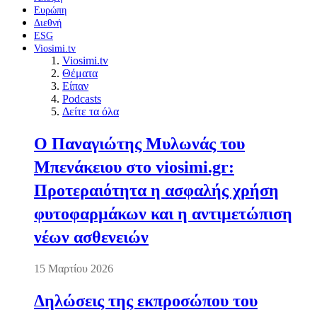
Ευρώπη
Διεθνή
ESG
Viosimi.tv
Viosimi.tv
Θέματα
Είπαν
Podcasts
Δείτε τα όλα
Ο Παναγιώτης Μυλωνάς του
Μπενάκειου στο viosimi.gr:
Προτεραιότητα η ασφαλής χρήση
φυτοφαρμάκων και η αντιμετώπιση
νέων ασθενειών
15 Μαρτίου 2026
Δηλώσεις της εκπροσώπου του