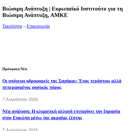
Bιώσιμη Ανάπτυξη | Ευρωπαϊκό Ινστιτούτο για τη
Βιώσιμη Ανάπτυξη, ΑΜΚΕ
Ταυτότητα
–
Επικοινωνία
Διεύθυνση:
19ης Μαΐου 52, Τ.Θ. 60256, Θέρμη, 57001
Θεσσαλονίκη
Τηλέφωνο:
2310210777
Fax:
2310210417
E-mail:
info@viosimi.gr
Πρόσφατα Νέα
Οι υπόγειοι υδροφορείς της Σαχάρας: Ένας τεράστιος αλλά
πεπερασμένος φυσικός πόρος
7 Αυγούστου 2026
Νέα ανάλυση: Η κλιματική αλλαγή επιταχύνει την ξηρασία
στην Ευρώπη μέσω της ακραίας ζέστης
7 Αυγούστου 2026