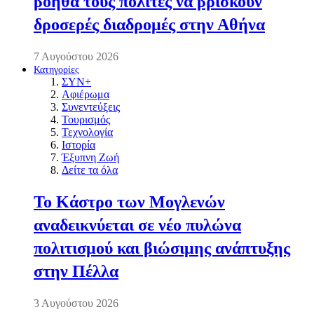
βοηθά τους πολίτες να βρίσκουν
δροσερές διαδρομές στην Αθήνα
7 Αυγούστου 2026
Κατηγορίες
ΣΥΝ+
Αφιέρωμα
Συνεντεύξεις
Τουρισμός
Τεχνολογία
Ιστορία
Έξυπνη Ζωή
Δείτε τα όλα
Το Κάστρο των Μογλενών
αναδεικνύεται σε νέο πυλώνα
πολιτισμού και βιώσιμης ανάπτυξης
στην Πέλλα
3 Αυγούστου 2026