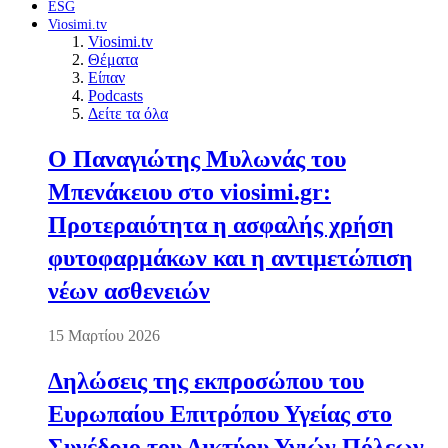
ESG
Viosimi.tv
Viosimi.tv
Θέματα
Είπαν
Podcasts
Δείτε τα όλα
Ο Παναγιώτης Μυλωνάς του
Μπενάκειου στο viosimi.gr:
Προτεραιότητα η ασφαλής χρήση
φυτοφαρμάκων και η αντιμετώπιση
νέων ασθενειών
15 Μαρτίου 2026
Δηλώσεις της εκπροσώπου του
Ευρωπαίου Επιτρόπου Υγείας στο
Συνέδριο του Δικτύου Υγιών Πόλεων