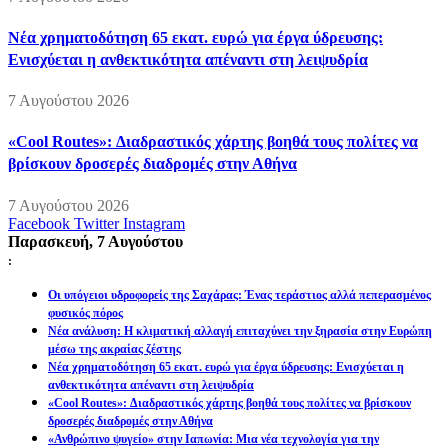
Νέα χρηματοδότηση 65 εκατ. ευρώ για έργα ύδρευσης:
Ενισχύεται η ανθεκτικότητα απέναντι στη λειψυδρία
7 Αυγούστου 2026
«Cool Routes»: Διαδραστικός χάρτης βοηθά τους πολίτες να
βρίσκουν δροσερές διαδρομές στην Αθήνα
7 Αυγούστου 2026
Facebook
Twitter
Instagram
Παρασκευή, 7 Αυγούστου
:
Οι υπόγειοι υδροφορείς της Σαχάρας: Ένας τεράστιος αλλά πεπερασμένος
φυσικός πόρος
Νέα ανάλυση: Η κλιματική αλλαγή επιταχύνει την ξηρασία στην Ευρώπη
μέσω της ακραίας ζέστης
Νέα χρηματοδότηση 65 εκατ. ευρώ για έργα ύδρευσης: Ενισχύεται η
ανθεκτικότητα απέναντι στη λειψυδρία
«Cool Routes»: Διαδραστικός χάρτης βοηθά τους πολίτες να βρίσκουν
δροσερές διαδρομές στην Αθήνα
«Ανθρώπινο ψυγείο» στην Ιαπωνία: Μια νέα τεχνολογία για την