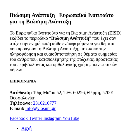
Bιώσιμη Ανάπτυξη | Ευρωπαϊκό Ινστιτούτο
για τη Βιώσιμη Ανάπτυξη
Το Ευρωπαϊκό Ινστιτούτο για τη Βιώσιμη Ανάπτυξη (EISD)
εκδίδει το περιοδικό “
Βιώσιμη Ανάπτυξη
” που έχει σαν
στόχο την ενημέρωση κάθε ενδιαφερόμενου για θέματα
που προάγουν τη Βιώσιμη Ανάπτυξη, με σκοπό την
πληροφόρηση και ευαισθητοποίηση σε θέματα ευημερίας
του ανθρώπου, καταπολέμησης της φτώχειας, προστασίας
του περιβάλλοντος και ορθολογικής χρήσης των φυσικών
πόρων.
ΕΠΙΚΟΙΝΩΝΙΑ
Διεύθυνση:
19ης Μαΐου 52, Τ.Θ. 60256, Θέρμη, 57001
Θεσσαλονίκη
Τηλέφωνο:
2310210777
E-mail:
info@viosimi.gr
Facebook
Twitter
Instagram
YouTube
Aρχή