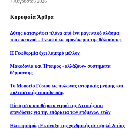
7 Αυγούστου 2026
Κορυφαία Άρθρα
Δύτης καταγράφει πλάνα από ένα μαγευτικό πλάσμα
του ωκεανού – Γνωστό ως «μονόκεροι της θάλασσας»
Η Γεωθερμία έχει λαμπρό μέλλον
Μακεδονία και Ήπειρος «αλλάζουν» συστήματα
θέρμανσης
Το Μουσείο Γέσιου ως πυλώνας ιστορικής μνήμης και
πολιτιστικής εκπαίδευσης
Πίεση στα αποθέματα νερού της Αττικής και
επενδύσεις για την επάρκεια των επόμενων ετών
Ηλεκτρισμός: Εκτίναξη της χονδρικής σε υψηλό 2ετίας