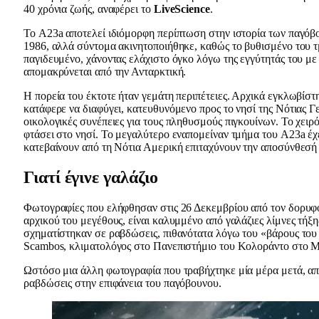
40 χρόνια ζωής, αναφέρει το
LiveScience
.
Το A23a αποτελεί ιδιόμορφη περίπτωση στην ιστορία των παγόβ
1986, αλλά σύντομα ακινητοποιήθηκε, καθώς το βυθισμένο του 
παγιδευμένο, χάνοντας ελάχιστο όγκο λόγω της εγγύτητάς του μ
απομακρύνεται από την Ανταρκτική.
Η πορεία του έκτοτε ήταν γεμάτη περιπέτειες. Αρχικά εγκλωβίστ
κατάφερε να διαφύγει, κατευθυνόμενο προς το νησί της Νότιας 
οικολογικές συνέπειες για τους πληθυσμούς πιγκουίνων. Το χειρ
φτάσει στο νησί. Το μεγαλύτερο εναπομείναν τμήμα του A23a έχ
κατεβαίνουν από τη Νότια Αμερική επιταχύνουν την αποσύνθεσή 
Γιατί έγινε γαλάζιο
Φωτογραφίες που ελήφθησαν στις 26 Δεκεμβρίου από τον δορυφό
αρχικού του μεγέθους, είναι καλυμμένο από γαλάζιες λίμνες τήξη
σχηματίστηκαν σε ραβδώσεις, πιθανότατα λόγω του «βάρους του ν
Scambos, κλιματολόγος στο Πανεπιστήμιο του Κολοράντο στο 
Ωστόσο μια άλλη φωτογραφία που τραβήχτηκε μία μέρα μετά, από
ραβδώσεις στην επιφάνεια του παγόβουνου.