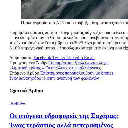
Η φωτογραφία του A23a που τράβηξε αστροναύτης από το
Παραμένει ασαφές αυτή τη στιγμή πόσος πάγος έχει απομείνει απ
επανειλημμένα τον τίτλο του μεγαλύτερου παγόβουνου στον κόσμ
τον έχασε ξανά τον Σεπτέμβριο του 2025 λίγο μετά τη σύκρουσή 
3.100 τετραγωνικά μέτρα, ελαφρώς μικρότερη από εκείνη που είχ
Διαμοίραση.
Facebook
Twitter
LinkedIn
Email
Προηγούμενο Άρθρο
Τα παράσιτα εξαπλώνονται λόγω
κλιματική κρίσης – Οι απώλειες στις καλλιέργειες
Επόμενο Άρθρο
Επιστήμονες παρακολουθούν με drones
έναν θανατηφόρο ιό στην αναπνοή των φαλαινών
Σχετικά
Άρθρα
Περιβάλλον
Οι υπόγειοι υδροφορείς της Σαχάρας:
Ένας τεράστιος αλλά πεπερασμένος