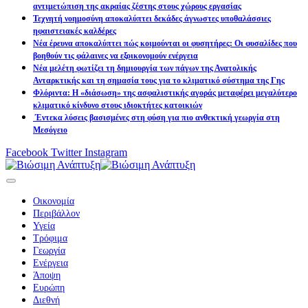
αντιμετώπιση της ακραίας ζέστης στους χώρους εργασίας
Τεχνητή νοημοσύνη αποκαλύπτει δεκάδες άγνωστες υποθαλάσσιες
ηφαιστειακές καλδέρες
Νέα έρευνα αποκαλύπτει πώς κοιμούνται οι φυσητήρες: Οι φυσαλίδες που
βοηθούν τις φάλαινες να εξοικονομούν ενέργεια
Νέα μελέτη φωτίζει τη δημιουργία των πάγων της Ανατολικής
Ανταρκτικής και τη σημασία τους για το κλιματικό σύστημα της Γης
Φλόριντα: Η «διάσωση» της ασφαλιστικής αγοράς μεταφέρει μεγαλύτερο
κλιματικό κίνδυνο στους ιδιοκτήτες κατοικιών
Έντεκα λύσεις βασισμένες στη φύση για πιο ανθεκτική γεωργία στη
Μεσόγειο
Facebook
Twitter
Instagram
Οικονομία
Περιβάλλον
Υγεία
Τρόφιμα
Γεωργία
Ενέργεια
Άποψη
Ευρώπη
Διεθνή