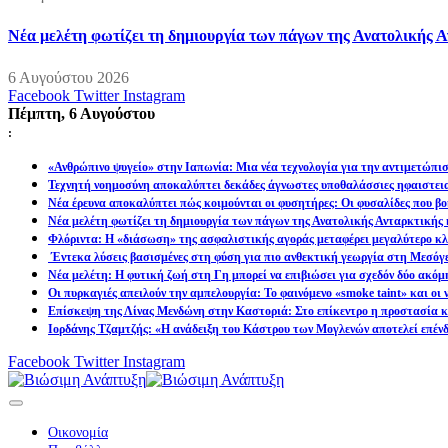
Νέα μελέτη φωτίζει τη δημιουργία των πάγων της Ανατολικής Α
6 Αυγούστου 2026
Facebook
Twitter
Instagram
Πέμπτη, 6 Αυγούστου
:
«Ανθρώπινο ψυγείο» στην Ιαπωνία: Μια νέα τεχνολογία για την αντιμετώπι
Τεχνητή νοημοσύνη αποκαλύπτει δεκάδες άγνωστες υποθαλάσσιες ηφαιστει
Νέα έρευνα αποκαλύπτει πώς κοιμούνται οι φυσητήρες: Οι φυσαλίδες που βοη
Νέα μελέτη φωτίζει τη δημιουργία των πάγων της Ανατολικής Ανταρκτικής 
Φλόριντα: Η «διάσωση» της ασφαλιστικής αγοράς μεταφέρει μεγαλύτερο κλι
Έντεκα λύσεις βασισμένες στη φύση για πιο ανθεκτική γεωργία στη Μεσόγ
Νέα μελέτη: Η φυτική ζωή στη Γη μπορεί να επιβιώσει για σχεδόν δύο ακόμ
Οι πυρκαγιές απειλούν την αμπελουργία: Το φαινόμενο «smoke taint» και οι
Επίσκεψη της Λίνας Μενδώνη στην Καστοριά: Στο επίκεντρο η προστασία κα
Ιορδάνης Τζαμτζής: «Η ανάδειξη του Κάστρου των Μογλενών αποτελεί επένδ
Facebook
Twitter
Instagram
Οικονομία