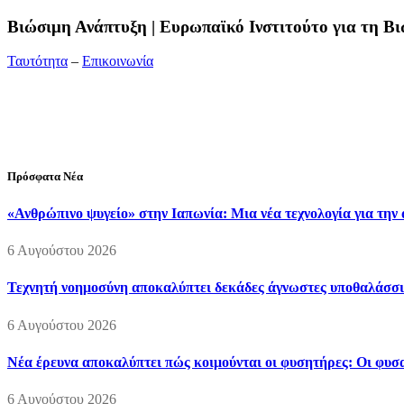
Bιώσιμη Ανάπτυξη | Ευρωπαϊκό Ινστιτούτο για τη 
Ταυτότητα
–
Επικοινωνία
Διεύθυνση:
19ης Μαΐου 52, Τ.Θ. 60256, Θέρμη, 57001 Θεσσαλονί
Τηλέφωνο:
2310210777
Fax:
2310210417
E-mail:
info@viosimi.gr
Πρόσφατα Νέα
«Ανθρώπινο ψυγείο» στην Ιαπωνία: Μια νέα τεχνολογία για την
6 Αυγούστου 2026
Τεχνητή νοημοσύνη αποκαλύπτει δεκάδες άγνωστες υποθαλάσσι
6 Αυγούστου 2026
Νέα έρευνα αποκαλύπτει πώς κοιμούνται οι φυσητήρες: Οι φυσαλ
6 Αυγούστου 2026