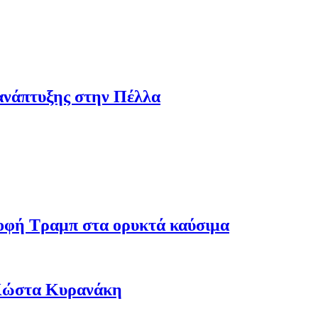
ανάπτυξης στην Πέλλα
ροφή Τραμπ στα ορυκτά καύσιμα
 Κώστα Κυρανάκη