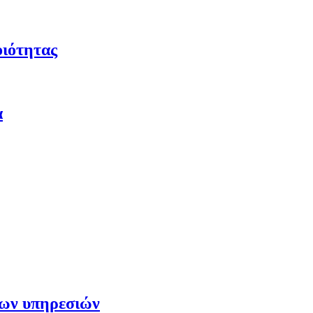
οιότητας
α
των υπηρεσιών