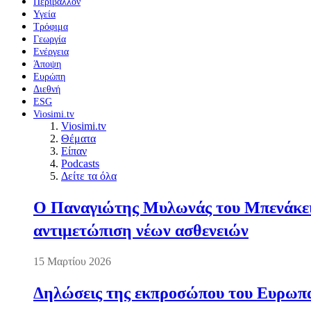
Περιβάλλον
Υγεία
Τρόφιμα
Γεωργία
Ενέργεια
Άποψη
Ευρώπη
Διεθνή
ESG
Viosimi.tv
Viosimi.tv
Θέματα
Είπαν
Podcasts
Δείτε τα όλα
Ο Παναγιώτης Μυλωνάς του Μπενάκειο
αντιμετώπιση νέων ασθενειών
15 Μαρτίου 2026
Δηλώσεις της εκπροσώπου του Ευρωπαί