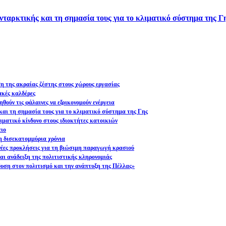
νταρκτικής και τη σημασία τους για το κλιματικό σύστημα της Γ
ση της ακραίας ζέστης στους χώρους εργασίας
ακές καλδέρες
θούν τις φάλαινες να εξοικονομούν ενέργεια
και τη σημασία τους για το κλιματικό σύστημα της Γης
ματικό κίνδυνο στους ιδιοκτήτες κατοικιών
ειο
η δισεκατομμύρια χρόνια
 νέες προκλήσεις για τη βιώσιμη παραγωγή κρασιού
ι ανάδειξη της πολιτιστικής κληρονομιάς
υση στον πολιτισμό και την ανάπτυξη της Πέλλας»