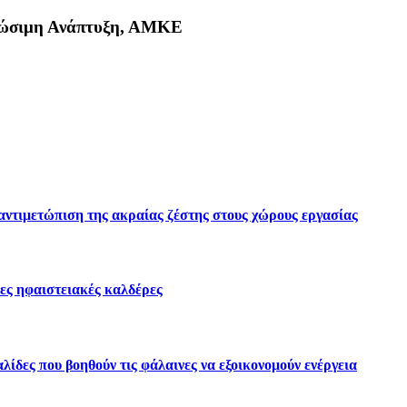
Βιώσιμη Ανάπτυξη, ΑΜΚΕ
κη
 αντιμετώπιση της ακραίας ζέστης στους χώρους εργασίας
ες ηφαιστειακές καλδέρες
ίδες που βοηθούν τις φάλαινες να εξοικονομούν ενέργεια