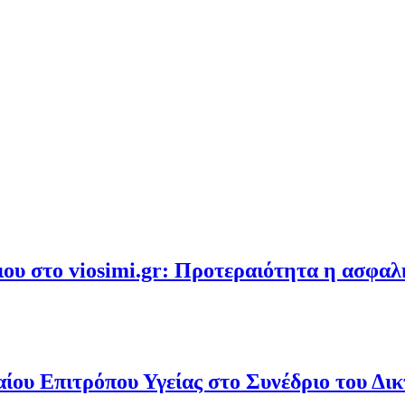
υ στο viosimi.gr: Προτεραιότητα η ασφα
ου Επιτρόπου Υγείας στο Συνέδριο του Δι