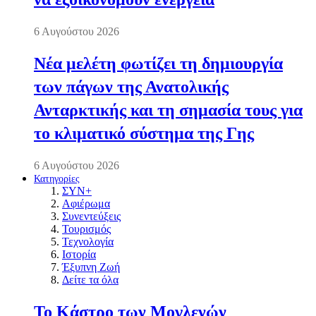
6 Αυγούστου 2026
Νέα μελέτη φωτίζει τη δημιουργία
των πάγων της Ανατολικής
Ανταρκτικής και τη σημασία τους για
το κλιματικό σύστημα της Γης
6 Αυγούστου 2026
Κατηγορίες
ΣΥΝ+
Αφιέρωμα
Συνεντεύξεις
Τουρισμός
Τεχνολογία
Ιστορία
Έξυπνη Ζωή
Δείτε τα όλα
Το Κάστρο των Μογλενών