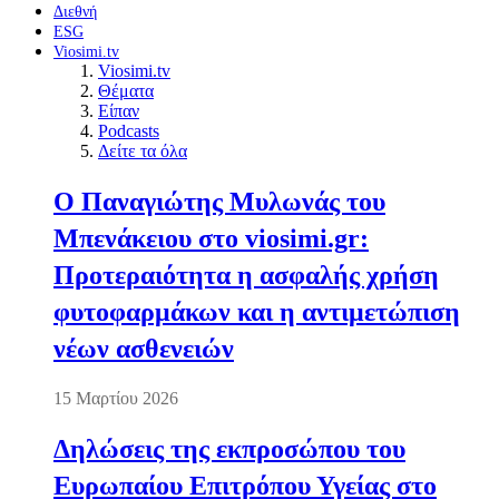
Διεθνή
ESG
Viosimi.tv
Viosimi.tv
Θέματα
Είπαν
Podcasts
Δείτε τα όλα
Ο Παναγιώτης Μυλωνάς του
Μπενάκειου στο viosimi.gr:
Προτεραιότητα η ασφαλής χρήση
φυτοφαρμάκων και η αντιμετώπιση
νέων ασθενειών
15 Μαρτίου 2026
Δηλώσεις της εκπροσώπου του
Ευρωπαίου Επιτρόπου Υγείας στο