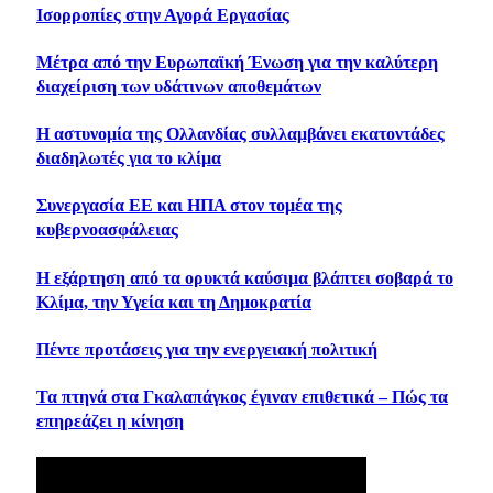
Ισορροπίες στην Αγορά Εργασίας
Μέτρα από την Ευρωπαϊκή Ένωση για την καλύτερη
διαχείριση των υδάτινων αποθεμάτων
Η αστυνομία της Ολλανδίας συλλαμβάνει εκατοντάδες
διαδηλωτές για το κλίμα
Συνεργασία ΕΕ και ΗΠΑ στον τομέα της
κυβερνοασφάλειας
H εξάρτηση από τα ορυκτά καύσιμα βλάπτει σοβαρά το
Κλίμα, την Υγεία και τη Δημοκρατία
Πέντε προτάσεις για την ενεργειακή πολιτική
Τα πτηνά στα Γκαλαπάγκος έγιναν επιθετικά – Πώς τα
επηρεάζει η κίνηση