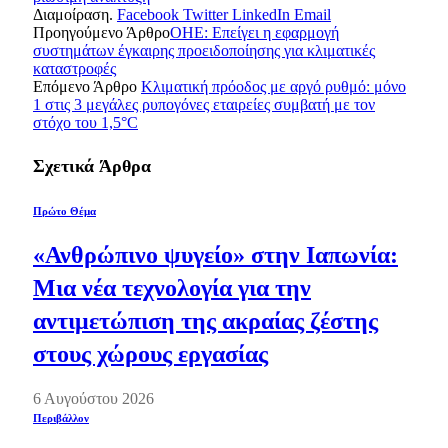
Διαμοίραση.
Facebook
Twitter
LinkedIn
Email
Προηγούμενο Άρθρο
ΟΗΕ: Επείγει η εφαρμογή
συστημάτων έγκαιρης προειδοποίησης για κλιματικές
καταστροφές
Επόμενο Άρθρο
Κλιματική πρόοδος με αργό ρυθμό: μόνο
1 στις 3 μεγάλες ρυπογόνες εταιρείες συμβατή με τον
στόχο του 1,5°C
Σχετικά
Άρθρα
Πρώτο Θέμα
«Ανθρώπινο ψυγείο» στην Ιαπωνία:
Μια νέα τεχνολογία για την
αντιμετώπιση της ακραίας ζέστης
στους χώρους εργασίας
6 Αυγούστου 2026
Περιβάλλον