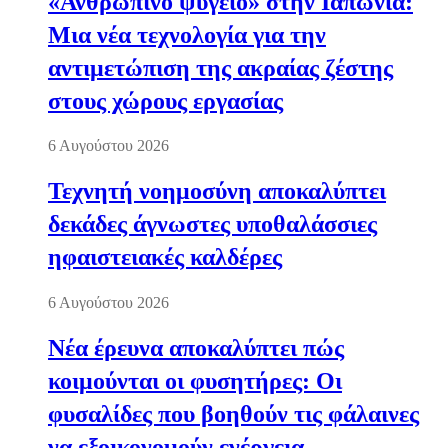
«Ανθρώπινο ψυγείο» στην Ιαπωνία:
Μια νέα τεχνολογία για την
αντιμετώπιση της ακραίας ζέστης
στους χώρους εργασίας
6 Αυγούστου 2026
Τεχνητή νοημοσύνη αποκαλύπτει
δεκάδες άγνωστες υποθαλάσσιες
ηφαιστειακές καλδέρες
6 Αυγούστου 2026
Νέα έρευνα αποκαλύπτει πώς
κοιμούνται οι φυσητήρες: Οι
φυσαλίδες που βοηθούν τις φάλαινες
να εξοικονομούν ενέργεια