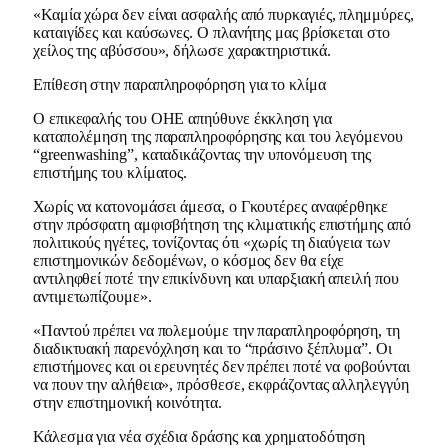
«Καμία χώρα δεν είναι ασφαλής από πυρκαγιές, πλημμύρες,
καταιγίδες και καύσωνες. Ο πλανήτης μας βρίσκεται στο
χείλος της αβύσσου», δήλωσε χαρακτηριστικά.
Επίθεση στην παραπληροφόρηση για το κλίμα
Ο επικεφαλής του ΟΗΕ απηύθυνε έκκληση για
καταπολέμηση της παραπληροφόρησης και του λεγόμενου
“greenwashing”, καταδικάζοντας την υπονόμευση της
επιστήμης του κλίματος.
Χωρίς να κατονομάσει άμεσα, ο Γκουτέρες αναφέρθηκε
στην πρόσφατη αμφισβήτηση της κλιματικής επιστήμης από
πολιτικούς ηγέτες, τονίζοντας ότι «χωρίς τη διαύγεια των
επιστημονικών δεδομένων, ο κόσμος δεν θα είχε
αντιληφθεί ποτέ την επικίνδυνη και υπαρξιακή απειλή που
αντιμετωπίζουμε».
«Παντού πρέπει να πολεμούμε την παραπληροφόρηση, τη
διαδικτυακή παρενόχληση και το “πράσινο ξέπλυμα”. Οι
επιστήμονες και οι ερευνητές δεν πρέπει ποτέ να φοβούνται
να πουν την αλήθεια», πρόσθεσε, εκφράζοντας αλληλεγγύη
στην επιστημονική κοινότητα.
Κάλεσμα για νέα σχέδια δράσης και χρηματοδότηση