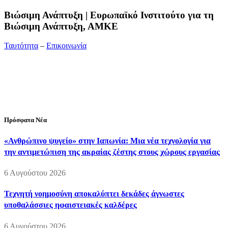
Bιώσιμη Ανάπτυξη | Ευρωπαϊκό Ινστιτούτο για τη
Βιώσιμη Ανάπτυξη, ΑΜΚΕ
Ταυτότητα
–
Επικοινωνία
Διεύθυνση:
19ης Μαΐου 52, Τ.Θ. 60256, Θέρμη, 57001
Θεσσαλονίκη
Τηλέφωνο:
2310210777
Fax:
2310210417
E-mail:
info@viosimi.gr
Πρόσφατα Νέα
«Ανθρώπινο ψυγείο» στην Ιαπωνία: Μια νέα τεχνολογία για
την αντιμετώπιση της ακραίας ζέστης στους χώρους εργασίας
6 Αυγούστου 2026
Τεχνητή νοημοσύνη αποκαλύπτει δεκάδες άγνωστες
υποθαλάσσιες ηφαιστειακές καλδέρες
6 Αυγούστου 2026