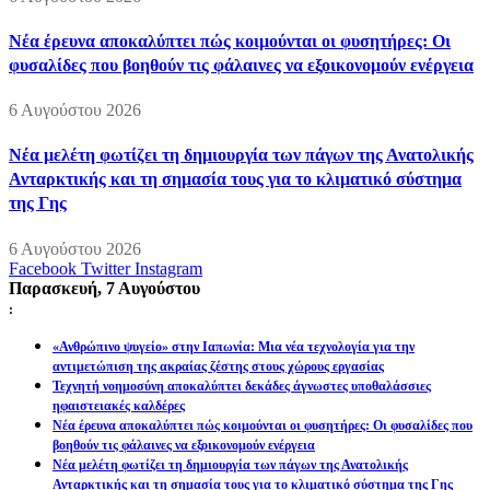
Νέα έρευνα αποκαλύπτει πώς κοιμούνται οι φυσητήρες: Οι
φυσαλίδες που βοηθούν τις φάλαινες να εξοικονομούν ενέργεια
6 Αυγούστου 2026
Νέα μελέτη φωτίζει τη δημιουργία των πάγων της Ανατολικής
Ανταρκτικής και τη σημασία τους για το κλιματικό σύστημα
της Γης
6 Αυγούστου 2026
Facebook
Twitter
Instagram
Παρασκευή, 7 Αυγούστου
:
«Ανθρώπινο ψυγείο» στην Ιαπωνία: Μια νέα τεχνολογία για την
αντιμετώπιση της ακραίας ζέστης στους χώρους εργασίας
Τεχνητή νοημοσύνη αποκαλύπτει δεκάδες άγνωστες υποθαλάσσιες
ηφαιστειακές καλδέρες
Νέα έρευνα αποκαλύπτει πώς κοιμούνται οι φυσητήρες: Οι φυσαλίδες που
βοηθούν τις φάλαινες να εξοικονομούν ενέργεια
Νέα μελέτη φωτίζει τη δημιουργία των πάγων της Ανατολικής
Ανταρκτικής και τη σημασία τους για το κλιματικό σύστημα της Γης