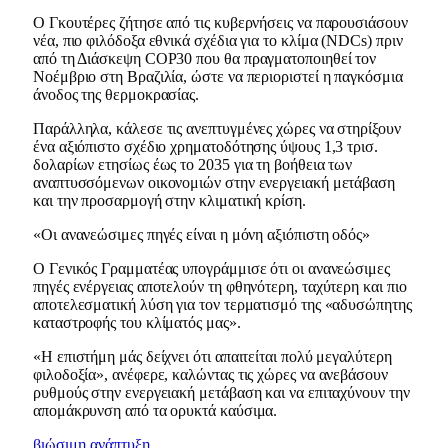
Ο Γκουτέρες ζήτησε από τις κυβερνήσεις να παρουσιάσουν
νέα, πιο φιλόδοξα εθνικά σχέδια για το κλίμα (NDCs) πριν
από τη Διάσκεψη COP30 που θα πραγματοποιηθεί τον
Νοέμβριο στη Βραζιλία, ώστε να περιοριστεί η παγκόσμια
άνοδος της θερμοκρασίας.
Παράλληλα, κάλεσε τις ανεπτυγμένες χώρες να στηρίξουν
ένα αξιόπιστο σχέδιο χρηματοδότησης ύψους 1,3 τρισ.
δολαρίων ετησίως έως το 2035 για τη βοήθεια των
αναπτυσσόμενων οικονομιών στην ενεργειακή μετάβαση
και την προσαρμογή στην κλιματική κρίση.
«Οι ανανεώσιμες πηγές είναι η μόνη αξιόπιστη οδός»
Ο Γενικός Γραμματέας υπογράμμισε ότι οι ανανεώσιμες
πηγές ενέργειας αποτελούν τη φθηνότερη, ταχύτερη και πιο
αποτελεσματική λύση για τον τερματισμό της «αδυσώπητης
καταστροφής του κλίματός μας».
«Η επιστήμη μάς δείχνει ότι απαιτείται πολύ μεγαλύτερη
φιλοδοξία», ανέφερε, καλώντας τις χώρες να ανεβάσουν
ρυθμούς στην ενεργειακή μετάβαση και να επιταχύνουν την
απομάκρυνση από τα ορυκτά καύσιμα.
βιώσιμη ανάπτυξη