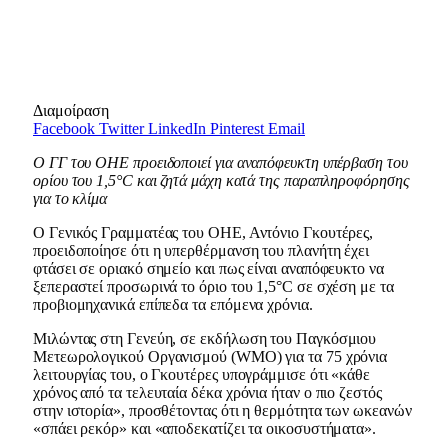
Διαμοίραση
Facebook
Twitter
LinkedIn
Pinterest
Email
Ο ΓΓ του ΟΗΕ προειδοποιεί για αναπόφευκτη υπέρβαση του
ορίου του 1,5°C και ζητά μάχη κατά της παραπληροφόρησης
για το κλίμα
Ο Γενικός Γραμματέας του ΟΗΕ, Αντόνιο Γκουτέρες,
προειδοποίησε ότι η υπερθέρμανση του πλανήτη έχει
φτάσει σε οριακό σημείο και πως είναι αναπόφευκτο να
ξεπεραστεί προσωρινά το όριο του 1,5°C σε σχέση με τα
προβιομηχανικά επίπεδα τα επόμενα χρόνια.
Μιλώντας στη Γενεύη, σε εκδήλωση του Παγκόσμιου
Μετεωρολογικού Οργανισμού (WMO) για τα 75 χρόνια
λειτουργίας του, ο Γκουτέρες υπογράμμισε ότι «κάθε
χρόνος από τα τελευταία δέκα χρόνια ήταν ο πιο ζεστός
στην ιστορία», προσθέτοντας ότι η θερμότητα των ωκεανών
«σπάει ρεκόρ» και «αποδεκατίζει τα οικοσυστήματα».