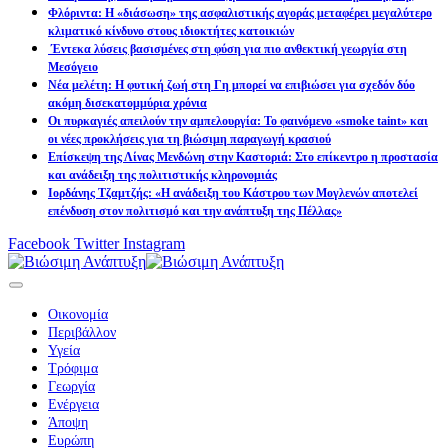
Φλόριντα: Η «διάσωση» της ασφαλιστικής αγοράς μεταφέρει μεγαλύτερο
κλιματικό κίνδυνο στους ιδιοκτήτες κατοικιών
Έντεκα λύσεις βασισμένες στη φύση για πιο ανθεκτική γεωργία στη
Μεσόγειο
Νέα μελέτη: Η φυτική ζωή στη Γη μπορεί να επιβιώσει για σχεδόν δύο
ακόμη δισεκατομμύρια χρόνια
Οι πυρκαγιές απειλούν την αμπελουργία: Το φαινόμενο «smoke taint» και
οι νέες προκλήσεις για τη βιώσιμη παραγωγή κρασιού
Επίσκεψη της Λίνας Μενδώνη στην Καστοριά: Στο επίκεντρο η προστασία
και ανάδειξη της πολιτιστικής κληρονομιάς
Ιορδάνης Τζαμτζής: «Η ανάδειξη του Κάστρου των Μογλενών αποτελεί
επένδυση στον πολιτισμό και την ανάπτυξη της Πέλλας»
Facebook
Twitter
Instagram
Οικονομία
Περιβάλλον
Υγεία
Τρόφιμα
Γεωργία
Ενέργεια
Άποψη
Ευρώπη