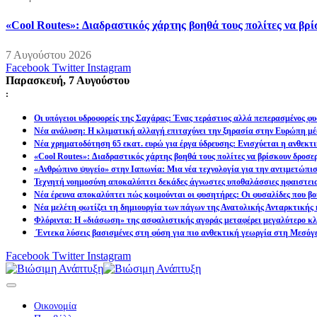
«Cool Routes»: Διαδραστικός χάρτης βοηθά τους πολίτες να βρ
7 Αυγούστου 2026
Facebook
Twitter
Instagram
Παρασκευή, 7 Αυγούστου
:
Οι υπόγειοι υδροφορείς της Σαχάρας: Ένας τεράστιος αλλά πεπερασμένος φυ
Νέα ανάλυση: Η κλιματική αλλαγή επιταχύνει την ξηρασία στην Ευρώπη μέ
Νέα χρηματοδότηση 65 εκατ. ευρώ για έργα ύδρευσης: Ενισχύεται η ανθεκτ
«Cool Routes»: Διαδραστικός χάρτης βοηθά τους πολίτες να βρίσκουν δροσε
«Ανθρώπινο ψυγείο» στην Ιαπωνία: Μια νέα τεχνολογία για την αντιμετώπι
Τεχνητή νοημοσύνη αποκαλύπτει δεκάδες άγνωστες υποθαλάσσιες ηφαιστει
Νέα έρευνα αποκαλύπτει πώς κοιμούνται οι φυσητήρες: Οι φυσαλίδες που βοη
Νέα μελέτη φωτίζει τη δημιουργία των πάγων της Ανατολικής Ανταρκτικής 
Φλόριντα: Η «διάσωση» της ασφαλιστικής αγοράς μεταφέρει μεγαλύτερο κλι
Έντεκα λύσεις βασισμένες στη φύση για πιο ανθεκτική γεωργία στη Μεσόγ
Facebook
Twitter
Instagram
Οικονομία