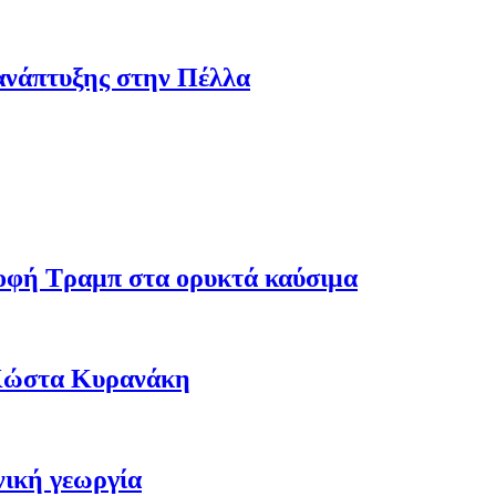
ανάπτυξης στην Πέλλα
ροφή Τραμπ στα ορυκτά καύσιμα
 Κώστα Κυρανάκη
νική γεωργία