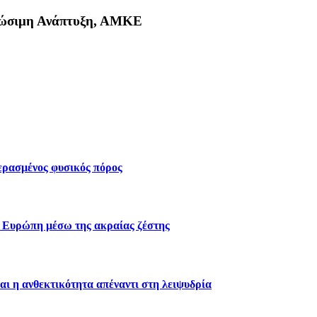
Βιώσιμη Ανάπτυξη, ΑΜΚΕ
κη
περασμένος φυσικός πόρος
ν Ευρώπη μέσω της ακραίας ζέστης
αι η ανθεκτικότητα απέναντι στη λειψυδρία