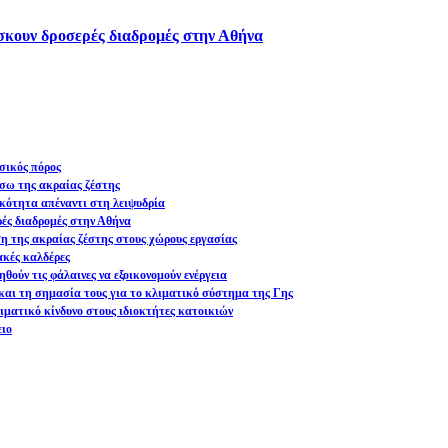
ίσκουν δροσερές διαδρομές στην Αθήνα
σικός πόρος
σω της ακραίας ζέστης
ικότητα απέναντι στη λειψυδρία
ρές διαδρομές στην Αθήνα
ση της ακραίας ζέστης στους χώρους εργασίας
ακές καλδέρες
θούν τις φάλαινες να εξοικονομούν ενέργεια
και τη σημασία τους για το κλιματικό σύστημα της Γης
ματικό κίνδυνο στους ιδιοκτήτες κατοικιών
ειο