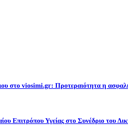
υ στο viosimi.gr: Προτεραιότητα η ασφα
ου Επιτρόπου Υγείας στο Συνέδριο του Δι