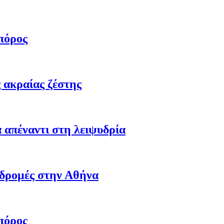
πόρος
 ακραίας ζέστης
 απέναντι στη λειψυδρία
αδρομές στην Αθήνα
πόρος