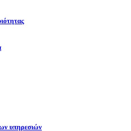
οιότητας
α
των υπηρεσιών