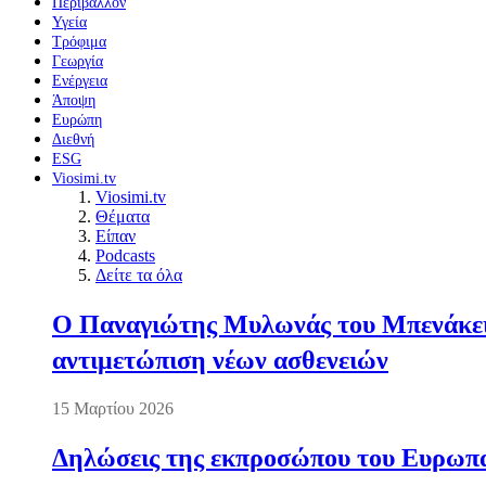
Περιβάλλον
Υγεία
Τρόφιμα
Γεωργία
Ενέργεια
Άποψη
Ευρώπη
Διεθνή
ESG
Viosimi.tv
Viosimi.tv
Θέματα
Είπαν
Podcasts
Δείτε τα όλα
Ο Παναγιώτης Μυλωνάς του Μπενάκειο
αντιμετώπιση νέων ασθενειών
15 Μαρτίου 2026
Δηλώσεις της εκπροσώπου του Ευρωπαί