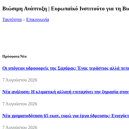
Bιώσιμη Ανάπτυξη | Ευρωπαϊκό Ινστιτούτο για τη 
Ταυτότητα
–
Επικοινωνία
Διεύθυνση:
19ης Μαΐου 52, Τ.Θ. 60256, Θέρμη, 57001 Θεσσαλονί
Τηλέφωνο:
2310210777
Fax:
2310210417
E-mail:
info@viosimi.gr
Πρόσφατα Νέα
Οι υπόγειοι υδροφορείς της Σαχάρας: Ένας τεράστιος αλλά πε
7 Αυγούστου 2026
Νέα ανάλυση: Η κλιματική αλλαγή επιταχύνει την ξηρασία στη
7 Αυγούστου 2026
Νέα χρηματοδότηση 65 εκατ. ευρώ για έργα ύδρευσης: Ενισχύετ
7 Αυγούστου 2026