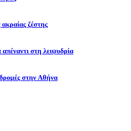
 ακραίας ζέστης
 απέναντι στη λειψυδρία
αδρομές στην Αθήνα