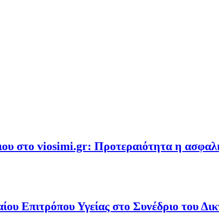
υ στο viosimi.gr: Προτεραιότητα η ασφα
ου Επιτρόπου Υγείας στο Συνέδριο του Δι