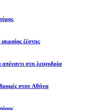
πόρος
 ακραίας ζέστης
 απέναντι στη λειψυδρία
αδρομές στην Αθήνα
πόρος