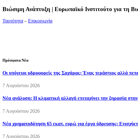
Bιώσιμη Ανάπτυξη | Ευρωπαϊκό Ινστιτούτο για τη 
Ταυτότητα
–
Επικοινωνία
Διεύθυνση:
19ης Μαΐου 52, Τ.Θ. 60256, Θέρμη, 57001 Θεσσαλονί
Τηλέφωνο:
2310210777
Fax:
2310210417
E-mail:
info@viosimi.gr
Πρόσφατα Νέα
Οι υπόγειοι υδροφορείς της Σαχάρας: Ένας τεράστιος αλλά πε
7 Αυγούστου 2026
Νέα ανάλυση: Η κλιματική αλλαγή επιταχύνει την ξηρασία στη
7 Αυγούστου 2026
Νέα χρηματοδότηση 65 εκατ. ευρώ για έργα ύδρευσης: Ενισχύετ
7 Αυγούστου 2026