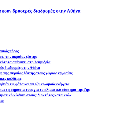
ίσκουν δροσερές διαδρομές στην Αθήνα
σικός πόρος
σω της ακραίας ζέστης
ικότητα απέναντι στη λειψυδρία
ρές διαδρομές στην Αθήνα
ση της ακραίας ζέστης στους χώρους εργασίας
ακές καλδέρες
θούν τις φάλαινες να εξοικονομούν ενέργεια
και τη σημασία τους για το κλιματικό σύστημα της Γης
ματικό κίνδυνο στους ιδιοκτήτες κατοικιών
ειο