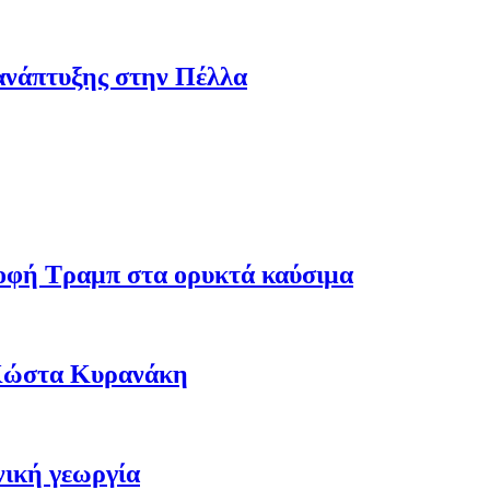
ανάπτυξης στην Πέλλα
ροφή Τραμπ στα ορυκτά καύσιμα
 Κώστα Κυρανάκη
νική γεωργία