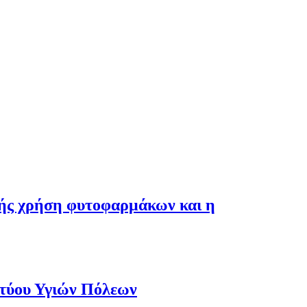
λής χρήση φυτοφαρμάκων και η
κτύου Υγιών Πόλεων