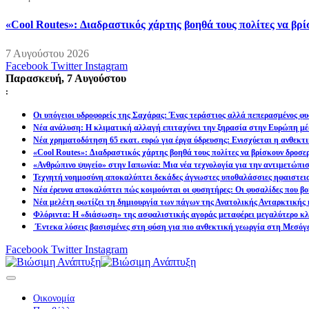
«Cool Routes»: Διαδραστικός χάρτης βοηθά τους πολίτες να βρ
7 Αυγούστου 2026
Facebook
Twitter
Instagram
Παρασκευή, 7 Αυγούστου
:
Οι υπόγειοι υδροφορείς της Σαχάρας: Ένας τεράστιος αλλά πεπερασμένος φυ
Νέα ανάλυση: Η κλιματική αλλαγή επιταχύνει την ξηρασία στην Ευρώπη μέ
Νέα χρηματοδότηση 65 εκατ. ευρώ για έργα ύδρευσης: Ενισχύεται η ανθεκτ
«Cool Routes»: Διαδραστικός χάρτης βοηθά τους πολίτες να βρίσκουν δροσε
«Ανθρώπινο ψυγείο» στην Ιαπωνία: Μια νέα τεχνολογία για την αντιμετώπι
Τεχνητή νοημοσύνη αποκαλύπτει δεκάδες άγνωστες υποθαλάσσιες ηφαιστει
Νέα έρευνα αποκαλύπτει πώς κοιμούνται οι φυσητήρες: Οι φυσαλίδες που βοη
Νέα μελέτη φωτίζει τη δημιουργία των πάγων της Ανατολικής Ανταρκτικής 
Φλόριντα: Η «διάσωση» της ασφαλιστικής αγοράς μεταφέρει μεγαλύτερο κλι
Έντεκα λύσεις βασισμένες στη φύση για πιο ανθεκτική γεωργία στη Μεσόγ
Facebook
Twitter
Instagram
Οικονομία