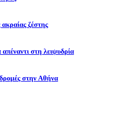
 ακραίας ζέστης
 απέναντι στη λειψυδρία
αδρομές στην Αθήνα