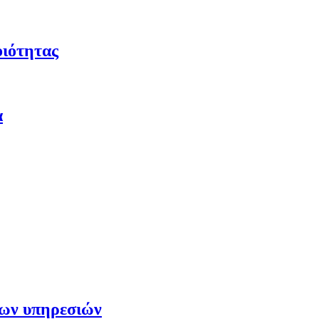
οιότητας
α
των υπηρεσιών