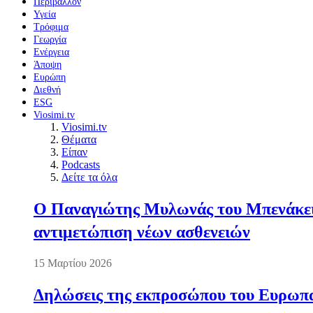
Περιβάλλον
Υγεία
Τρόφιμα
Γεωργία
Ενέργεια
Άποψη
Ευρώπη
Διεθνή
ESG
Viosimi.tv
Viosimi.tv
Θέματα
Είπαν
Podcasts
Δείτε τα όλα
Ο Παναγιώτης Μυλωνάς του Μπενάκειο
αντιμετώπιση νέων ασθενειών
15 Μαρτίου 2026
Δηλώσεις της εκπροσώπου του Ευρωπαί