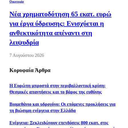
Οικονομία
Νέα χρηματοδότηση 65 εκατ. ευρώ
για έργα ύδρευσης: Ενισχύεται η
ανθεκτικότητα απέναντι στη
λειψυδρία
7 Αυγούστου 2026
Κορυφαία Άρθρα
Η Ευρώπη μπροστά στην περιβαλλοντική κρίση:
Θεσμικές απαντήσεις και το βάρος της ευθύνης
Βιομεθάνιο και υδρογόνο: Οι επόμενες προκλήσεις για
τη βιώσιμη ενέργεια στην Ελλάδα
Ενέργεια: Ξεκλειδώνουν επενδύσεις 800 εκατ. στις