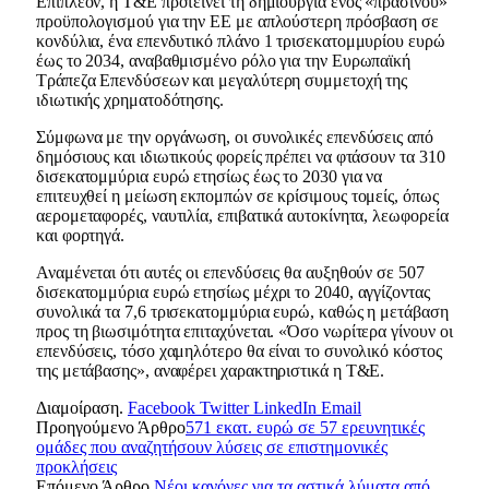
Επιπλέον, η T&E προτείνει τη δημιουργία ενός «πράσινου»
προϋπολογισμού για την ΕΕ με απλούστερη πρόσβαση σε
κονδύλια, ένα επενδυτικό πλάνο 1 τρισεκατομμυρίου ευρώ
έως το 2034, αναβαθμισμένο ρόλο για την Ευρωπαϊκή
Τράπεζα Επενδύσεων και μεγαλύτερη συμμετοχή της
ιδιωτικής χρηματοδότησης.
Σύμφωνα με την οργάνωση, οι συνολικές επενδύσεις από
δημόσιους και ιδιωτικούς φορείς πρέπει να φτάσουν τα 310
δισεκατομμύρια ευρώ ετησίως έως το 2030 για να
επιτευχθεί η μείωση εκπομπών σε κρίσιμους τομείς, όπως
αερομεταφορές, ναυτιλία, επιβατικά αυτοκίνητα, λεωφορεία
και φορτηγά.
Αναμένεται ότι αυτές οι επενδύσεις θα αυξηθούν σε 507
δισεκατομμύρια ευρώ ετησίως μέχρι το 2040, αγγίζοντας
συνολικά τα 7,6 τρισεκατομμύρια ευρώ, καθώς η μετάβαση
προς τη βιωσιμότητα επιταχύνεται. «Όσο νωρίτερα γίνουν οι
επενδύσεις, τόσο χαμηλότερο θα είναι το συνολικό κόστος
της μετάβασης», αναφέρει χαρακτηριστικά η T&E.
Διαμοίραση.
Facebook
Twitter
LinkedIn
Email
Προηγούμενο Άρθρο
571 εκατ. ευρώ σε 57 ερευνητικές
ομάδες που αναζητήσουν λύσεις σε επιστημονικές
προκλήσεις
Επόμενο Άρθρο
Νέοι κανόνες για τα αστικά λύματα από