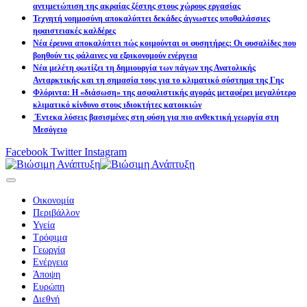
αντιμετώπιση της ακραίας ζέστης στους χώρους εργασίας
Τεχνητή νοημοσύνη αποκαλύπτει δεκάδες άγνωστες υποθαλάσσιες
ηφαιστειακές καλδέρες
Νέα έρευνα αποκαλύπτει πώς κοιμούνται οι φυσητήρες: Οι φυσαλίδες που
βοηθούν τις φάλαινες να εξοικονομούν ενέργεια
Νέα μελέτη φωτίζει τη δημιουργία των πάγων της Ανατολικής
Ανταρκτικής και τη σημασία τους για το κλιματικό σύστημα της Γης
Φλόριντα: Η «διάσωση» της ασφαλιστικής αγοράς μεταφέρει μεγαλύτερο
κλιματικό κίνδυνο στους ιδιοκτήτες κατοικιών
Έντεκα λύσεις βασισμένες στη φύση για πιο ανθεκτική γεωργία στη
Μεσόγειο
Facebook
Twitter
Instagram
Οικονομία
Περιβάλλον
Υγεία
Τρόφιμα
Γεωργία
Ενέργεια
Άποψη
Ευρώπη
Διεθνή