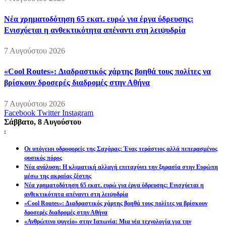
Νέα χρηματοδότηση 65 εκατ. ευρώ για έργα ύδρευσης:
Ενισχύεται η ανθεκτικότητα απέναντι στη λειψυδρία
7 Αυγούστου 2026
«Cool Routes»: Διαδραστικός χάρτης βοηθά τους πολίτες να
βρίσκουν δροσερές διαδρομές στην Αθήνα
7 Αυγούστου 2026
Facebook
Twitter
Instagram
Σάββατο, 8 Αυγούστου
:
Οι υπόγειοι υδροφορείς της Σαχάρας: Ένας τεράστιος αλλά πεπερασμένος
φυσικός πόρος
Νέα ανάλυση: Η κλιματική αλλαγή επιταχύνει την ξηρασία στην Ευρώπη
μέσω της ακραίας ζέστης
Νέα χρηματοδότηση 65 εκατ. ευρώ για έργα ύδρευσης: Ενισχύεται η
ανθεκτικότητα απέναντι στη λειψυδρία
«Cool Routes»: Διαδραστικός χάρτης βοηθά τους πολίτες να βρίσκουν
δροσερές διαδρομές στην Αθήνα
«Ανθρώπινο ψυγείο» στην Ιαπωνία: Μια νέα τεχνολογία για την