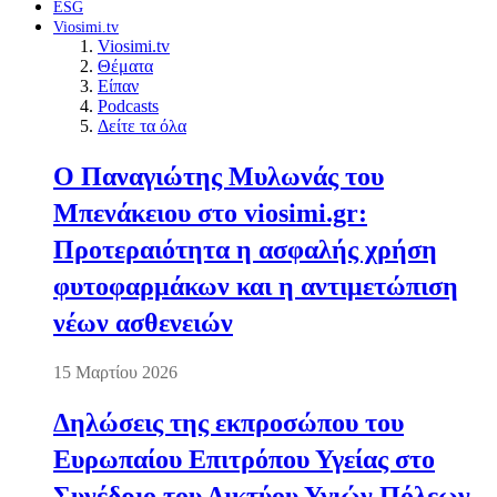
ESG
Viosimi.tv
Viosimi.tv
Θέματα
Είπαν
Podcasts
Δείτε τα όλα
Ο Παναγιώτης Μυλωνάς του
Μπενάκειου στο viosimi.gr:
Προτεραιότητα η ασφαλής χρήση
φυτοφαρμάκων και η αντιμετώπιση
νέων ασθενειών
15 Μαρτίου 2026
Δηλώσεις της εκπροσώπου του
Ευρωπαίου Επιτρόπου Υγείας στο
Συνέδριο του Δικτύου Υγιών Πόλεων