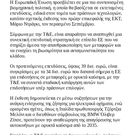
Η Ευρωπαϊκή Ένωση προσβλέπει σε μια πιο συντονισμένη
βιομηχανική πολιτική, η οποία θα βασίζεται σε εκτεταμένες
επενδύσεις, ειδικά στον τομέα των πράσινων τεχνολογιών,
κατόπιν σχετικής έκθεσης του πρώην επικεφαλής της ΕΚΤ,
Μάριο Ντράγκι, τον περασμένο Σεπτέμβριο.
Σύμφωνα με την T&E, είναι απαραίτητο να αναπτυχθεί μια
συνεκτική επενδυτική στρατηγική σε επίπεδο ΕΕ που να
στηρίζει άμεσα την απανθρακοποίηση των μεταφορών και
να ενισχύει τη βιωσιμότητα και ανταγωνιστικότητα του
κλάδου.
Οι προτεινόμενες επενδύσεις, ύψους 39 δισ. ευρώ, είναι
συγκρίσιμες με τα 34 δισ. ευρώ που δαπανά σήμερα η ΕΕ
για επιδοτήσεις σε μεταφορές με ορυκτά καύσιμα, με την
T&E να συνιστά σταδιακή κατάργηση αυτών των
επιδοτήσεων υπέρ πράσινων επιλογών.
Η έκθεση δημοσιεύεται εν μέσω συζητήσεων για την
ανάγκη ενίσχυσης της ζήτησης για ηλεκτρικά οχήματα, ενώ
ορισμένοι ηγέτες, όπως η Ιταλίδα πρωθυπουργός Τζόρτζια
Μελόνι και ο διευθύνων σύμβουλος της BMW Όλιβερ
Ζίπσε, προτείνουν την αναθεώρηση της απαγόρευσης των
αυτοκινήτων με ορυκτά καύσιμα από το 2035.