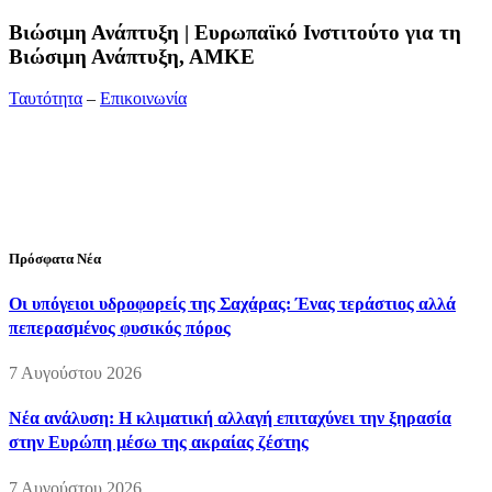
Bιώσιμη Ανάπτυξη | Ευρωπαϊκό Ινστιτούτο για τη
Βιώσιμη Ανάπτυξη, ΑΜΚΕ
Ταυτότητα
–
Επικοινωνία
Διεύθυνση:
19ης Μαΐου 52, Τ.Θ. 60256, Θέρμη, 57001
Θεσσαλονίκη
Τηλέφωνο:
2310210777
Fax:
2310210417
E-mail:
info@viosimi.gr
Πρόσφατα Νέα
Οι υπόγειοι υδροφορείς της Σαχάρας: Ένας τεράστιος αλλά
πεπερασμένος φυσικός πόρος
7 Αυγούστου 2026
Νέα ανάλυση: Η κλιματική αλλαγή επιταχύνει την ξηρασία
στην Ευρώπη μέσω της ακραίας ζέστης
7 Αυγούστου 2026