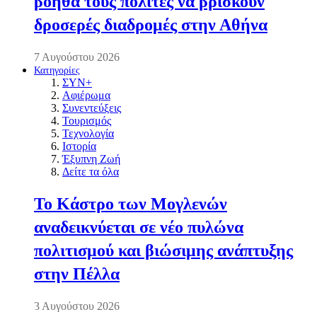
βοηθά τους πολίτες να βρίσκουν
δροσερές διαδρομές στην Αθήνα
7 Αυγούστου 2026
Κατηγορίες
ΣΥΝ+
Αφιέρωμα
Συνεντεύξεις
Τουρισμός
Τεχνολογία
Ιστορία
Έξυπνη Ζωή
Δείτε τα όλα
Το Κάστρο των Μογλενών
αναδεικνύεται σε νέο πυλώνα
πολιτισμού και βιώσιμης ανάπτυξης
στην Πέλλα
3 Αυγούστου 2026