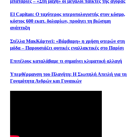
μπαταρίες – «Στη μάχη» οι μεγάλοι παίκτες της αγοράς
El Capitan: Ο ταχύτερος υπερυπολογιστής στον κόσμο,
κόστος 600 εκατ. δολαρίων, προάγει τη βιώσιμη
ανάπτυξη
Στέλλα ΜακΚάρτνεϊ: «Βάρβαρη» η χρήση φτερών στη
μόδα – Παρουσιάζει φυτικές εναλλακτικές στο Παρίσι
Επιτέλους καταλάβαμε τι σημαίνει κλιματική αλλαγή
Υπερθέρμανση του Πλανήτη: Η Σιωπηλή Απειλή για τη
Γονιμότητα Ανδρών και Γυναικών