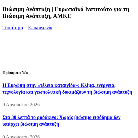
Bιώσιμη Ανάπτυξη | Ευρωπαϊκό Ινστιτούτο για τη
Βιώσιμη Ανάπτυξη, ΑΜΚΕ
Ταυτότητα
–
Επικοινωνία
Διεύθυνση:
19ης Μαΐου 52, Τ.Θ. 60256, Θέρμη, 57001
Θεσσαλονίκη
Τηλέφωνο:
2310210777
Fax:
2310210417
E-mail:
info@viosimi.gr
Πρόσφατα Νέα
Η Ευρώπη στην «τέλεια καταιγίδα»: Κλίμα, ενέργεια,
τεχνολογία και γεωπολιτική δοκιμάζουν τη βιώσιμη ανάπτυξη
9 Αυγούστου 2026
Στα 30 λεπτά το ροδάκινο: Χωρίς βιώσιμο εισόδημα δεν
υπάρχει βιώσιμη ανάπτυξη
9 Αυγούστου 2026