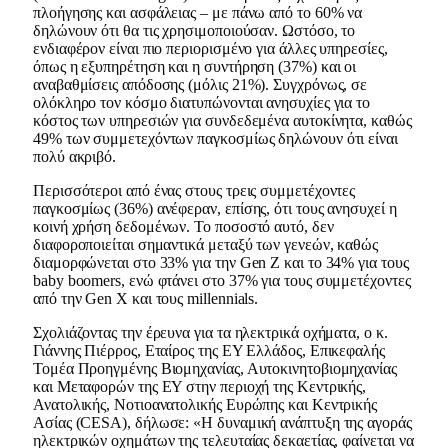
πλοήγησης και ασφάλειας – με πάνω από το 60% να
δηλώνουν ότι θα τις χρησιμοποιούσαν. Ωστόσο, το
ενδιαφέρον είναι πιο περιορισμένο για άλλες υπηρεσίες,
όπως η εξυπηρέτηση και η συντήρηση (37%) και οι
αναβαθμίσεις απόδοσης (μόλις 21%). Συγχρόνως, σε
ολόκληρο τον κόσμο διατυπώνονται ανησυχίες για το
κόστος των υπηρεσιών για συνδεδεμένα αυτοκίνητα, καθώς
49% των συμμετεχόντων παγκοσμίως δηλώνουν ότι είναι
πολύ ακριβό.
Περισσότεροι από ένας στους τρεις συμμετέχοντες
παγκοσμίως (36%) ανέφεραν, επίσης, ότι τους ανησυχεί η
κοινή χρήση δεδομένων. Το ποσοστό αυτό, δεν
διαφοροποιείται σημαντικά μεταξύ των γενεών, καθώς
διαμορφώνεται στο 33% για την Gen Z και το 34% για τους
baby boomers, ενώ φτάνει στο 37% για τους συμμετέχοντες
από την Gen X και τους millennials.
Σχολιάζοντας την έρευνα για τα ηλεκτρικά οχήματα, ο κ.
Γιάννης Πιέρρος, Εταίρος της EY Ελλάδος, Επικεφαλής
Τομέα Προηγμένης Βιομηχανίας, Αυτοκινητοβιομηχανίας
και Μεταφορών της EY στην περιοχή της Κεντρικής,
Ανατολικής, Νοτιοανατολικής Ευρώπης και Κεντρικής
Ασίας (CESA), δήλωσε: «Η δυναμική ανάπτυξη της αγοράς
ηλεκτρικών οχημάτων της τελευταίας δεκαετίας, φαίνεται να