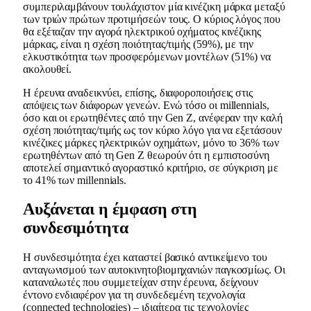
συμπεριλαμβάνουν τουλάχιστον μία κινέζικη μάρκα μεταξύ
των τριών πρώτων προτιμήσεών τους. Ο κύριος λόγος που
θα εξέταζαν την αγορά ηλεκτρικού οχήματος κινέζικης
μάρκας, είναι η σχέση ποιότητας/τιμής (59%), με την
ελκυστικότητα των προσφερόμενων μοντέλων (51%) να
ακολουθεί.
Η έρευνα αναδεικνύει, επίσης, διαφοροποιήσεις στις
απόψεις των διάφορων γενεών. Ενώ τόσο οι millennials,
όσο και οι ερωτηθέντες από την Gen Z, ανέφεραν την καλή
σχέση ποιότητας/τιμής ως τον κύριο λόγο για να εξετάσουν
κινέζικες μάρκες ηλεκτρικών οχημάτων, μόνο το 36% των
ερωτηθέντων από τη Gen Z θεωρούν ότι η εμπιστοσύνη
αποτελεί σημαντικό αγοραστικό κριτήριο, σε σύγκριση με
το 41% των millennials.
Αυξάνεται η έμφαση στη
συνδεσιμότητα
Η συνδεσιμότητα έχει καταστεί βασικό αντικείμενο του
ανταγωνισμού των αυτοκινητοβιομηχανιών παγκοσμίως. Οι
καταναλωτές που συμμετείχαν στην έρευνα, δείχνουν
έντονο ενδιαφέρον για τη συνδεδεμένη τεχνολογία
(connected technologies) – ιδιαίτερα τις τεχνολογίες