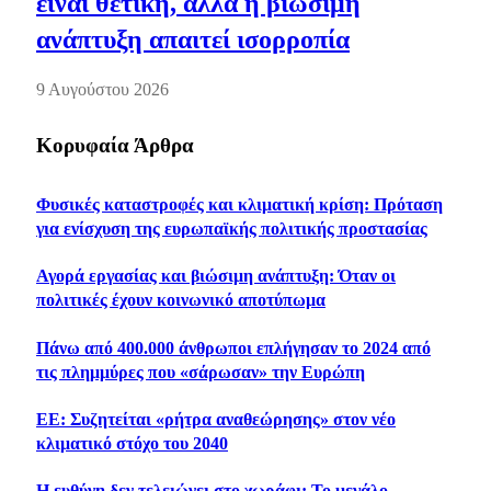
είναι θετική, αλλά η βιώσιμη
ανάπτυξη απαιτεί ισορροπία
9 Αυγούστου 2026
Κορυφαία Άρθρα
Φυσικές καταστροφές και κλιματική κρίση: Πρόταση
για ενίσχυση της ευρωπαϊκής πολιτικής προστασίας
Αγορά εργασίας και βιώσιμη ανάπτυξη: Όταν οι
πολιτικές έχουν κοινωνικό αποτύπωμα
Πάνω από 400.000 άνθρωποι επλήγησαν το 2024 από
τις πλημμύρες που «σάρωσαν» την Ευρώπη
ΕΕ: Συζητείται «ρήτρα αναθεώρησης» στον νέο
κλιματικό στόχο του 2040
Η ευθύνη δεν τελειώνει στο χωράφι: Το μεγάλο