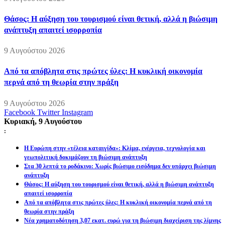
Θάσος: Η αύξηση του τουρισμού είναι θετική, αλλά η βιώσιμη
ανάπτυξη απαιτεί ισορροπία
9 Αυγούστου 2026
Από τα απόβλητα στις πρώτες ύλες: Η κυκλική οικονομία
περνά από τη θεωρία στην πράξη
9 Αυγούστου 2026
Facebook
Twitter
Instagram
Κυριακή, 9 Αυγούστου
:
Η Ευρώπη στην «τέλεια καταιγίδα»: Κλίμα, ενέργεια, τεχνολογία και
γεωπολιτική δοκιμάζουν τη βιώσιμη ανάπτυξη
Στα 30 λεπτά το ροδάκινο: Χωρίς βιώσιμο εισόδημα δεν υπάρχει βιώσιμη
ανάπτυξη
Θάσος: Η αύξηση του τουρισμού είναι θετική, αλλά η βιώσιμη ανάπτυξη
απαιτεί ισορροπία
Από τα απόβλητα στις πρώτες ύλες: Η κυκλική οικονομία περνά από τη
θεωρία στην πράξη
Νέα χρηματοδότηση 3,07 εκατ. ευρώ για τη βιώσιμη διαχείριση της λίμνης