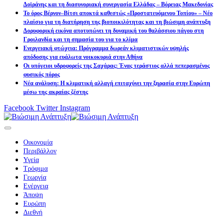
Δοϊράνης και τη διασυνοριακή συνεργασία Ελλάδας – Βόρειας Μακεδονίας
Το όρος Βέρνον–Βίτσι αποκτά καθεστώς «Προστατευόμενου Τοπίου» – Νέο
πλαίσιο για τη διατήρηση της βιοποικιλότητας και τη βιώσιμη ανάπτυξη
Δορυφορική εικόνα αποτυπώνει τη δυναμική του θαλάσσιου πάγου στη
Γροιλανδία και τη σημασία του για το κλίμα
Ενεργειακή φτώχεια: Πρόγραμμα δωρεάν κλιματιστικών υψηλής
απόδοσης για ευάλωτα νοικοκυριά στην Αθήνα
Οι υπόγειοι υδροφορείς της Σαχάρας: Ένας τεράστιος αλλά πεπερασμένος
φυσικός πόρος
Νέα ανάλυση: Η κλιματική αλλαγή επιταχύνει την ξηρασία στην Ευρώπη
μέσω της ακραίας ζέστης
Facebook
Twitter
Instagram
Οικονομία
Περιβάλλον
Υγεία
Τρόφιμα
Γεωργία
Ενέργεια
Άποψη
Ευρώπη
Διεθνή