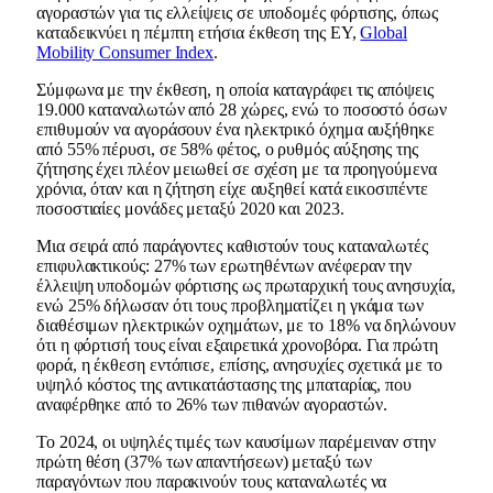
αγοραστών για τις ελλείψεις σε υποδομές φόρτισης, όπως
καταδεικνύει η πέμπτη ετήσια έκθεση της EY,
Global
Mobility Consumer Index
.
Σύμφωνα με την έκθεση, η οποία καταγράφει τις απόψεις
19.000 καταναλωτών από 28 χώρες, ενώ το ποσοστό όσων
επιθυμούν να αγοράσουν ένα ηλεκτρικό όχημα αυξήθηκε
από 55% πέρυσι, σε 58% φέτος, ο ρυθμός αύξησης της
ζήτησης έχει πλέον μειωθεί σε σχέση με τα προηγούμενα
χρόνια, όταν και η ζήτηση είχε αυξηθεί κατά εικοσιπέντε
ποσοστιαίες μονάδες μεταξύ 2020 και 2023.
Μια σειρά από παράγοντες καθιστούν τους καταναλωτές
επιφυλακτικούς: 27% των ερωτηθέντων ανέφεραν την
έλλειψη υποδομών φόρτισης ως πρωταρχική τους ανησυχία,
ενώ 25% δήλωσαν ότι τους προβληματίζει η γκάμα των
διαθέσιμων ηλεκτρικών οχημάτων, με το 18% να δηλώνουν
ότι η φόρτισή τους είναι εξαιρετικά χρονοβόρα. Για πρώτη
φορά, η έκθεση εντόπισε, επίσης, ανησυχίες σχετικά με το
υψηλό κόστος της αντικατάστασης της μπαταρίας, που
αναφέρθηκε από το 26% των πιθανών αγοραστών.
Το 2024, οι υψηλές τιμές των καυσίμων παρέμειναν στην
πρώτη θέση (37% των απαντήσεων) μεταξύ των
παραγόντων που παρακινούν τους καταναλωτές να