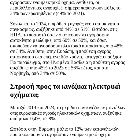
αγοράσουν ένα ηλεκτρικό όχημα. Αντίθετα, οι
περιβαλλοντικές ανησυχίες, σήμερα παρακινούν μόλις το
34% των ερωτηθέντων (49% το 2021).
Συνολικά, το 2024, η πρόθεση αγοράς νέου αυτοκινήτου
παγκοσμίως, αυξήθηκε από 44% σε 51%. Ωστόσο, στις
ΗΠΑ, το ποσοστό όσων σκοπεύουν να αγοράσουν
αυτοκίνητο μειώθηκε, από 60% σε 50%, και όσων
σκοπεύουν να αγοράσουν ηλεκτρικό αυτοκίνητο, από 48%
σε 34%. Αντίθετα, στην Ευρώπη, η πρόθεση αγοράς
αυτοκινήτου στα επόμενα δύο χρόνια, καταγράφει αύξηση.
Για παράδειγμα, στο Ηνωμένο Βασίλειο η πρόθεση αγοράς
αυξήθηκε από 45% το 2023 σε 56% φέτος, και στη
Νορβηγία, από 34% σε 50%.
Στροφή προς τα κινέζικα ηλεκτρικά
οχήματα;
Μεταξύ 2019 και 2023, το μερίδιο των κινέζικων μοντέλων
στις ευρωπαϊκές αγορές ηλεκτρικών οχημάτων, αυξήθηκε
από μόλις 0,4%, σε 8%.
Ωστόσο, στην Ευρώπη, μόλις το 12% των καταναλωτών
που σκοπεύουν να αγοράσουν ένα ηλεκτρικό όχημα