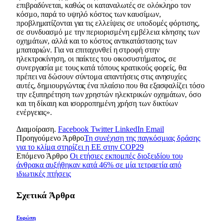
επιβραδύνεται, καθώς οι καταναλωτές σε ολόκληρο τον
κόσμο, παρά το υψηλό κόστος των καυσίμων,
προβληματίζονται για τις ελλείψεις σε υποδομές φόρτισης,
σε συνδυασμό με την περιορισμένη εμβέλεια κίνησης των
οχημάτων, αλλά και το κόστος αντικατάστασης των
μπαταριών. Για να επιταχυνθεί η στροφή στην
ηλεκτροκίνηση, οι παίκτες του οικοσυστήματος, σε
συνεργασία με τους κατά τόπους κρατικούς φορείς, θα
πρέπει να δώσουν σύντομα απαντήσεις στις ανησυχίες
αυτές, δημιουργώντας ένα πλαίσιο που θα εξασφαλίζει τόσο
την εξυπηρέτηση των χρηστών ηλεκτρικών οχημάτων, όσο
και τη δίκαιη και ισορροπημένη χρήση των δικτύων
ενέργειας».
Διαμοίραση.
Facebook
Twitter
LinkedIn
Email
Προηγούμενο Άρθρο
Τη συνέχιση της παγκόσμιας δράσης
για το κλίμα στηρίζει η ΕΕ στην COP29
Επόμενο Άρθρο
Oι ετήσιες εκπομπές διοξειδίου του
άνθρακα αυξήθηκαν κατά 46% σε μία τετραετία από
ιδιωτικές πτήσεις
Σχετικά
Άρθρα
Ευρώπη