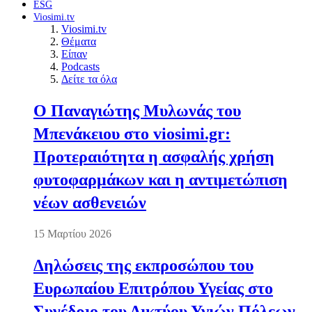
ESG
Viosimi.tv
Viosimi.tv
Θέματα
Είπαν
Podcasts
Δείτε τα όλα
Ο Παναγιώτης Μυλωνάς του
Μπενάκειου στο viosimi.gr:
Προτεραιότητα η ασφαλής χρήση
φυτοφαρμάκων και η αντιμετώπιση
νέων ασθενειών
15 Μαρτίου 2026
Δηλώσεις της εκπροσώπου του
Ευρωπαίου Επιτρόπου Υγείας στο
Συνέδριο του Δικτύου Υγιών Πόλεων