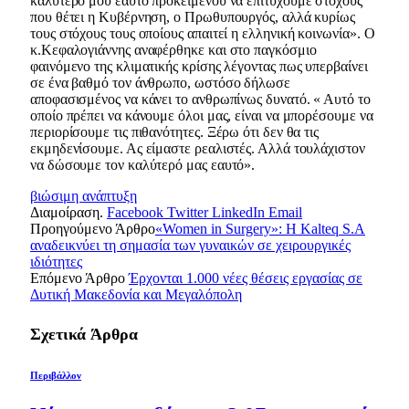
καλύτερό μου εαυτό προκειμένου να επιτύχουμε στόχους
που θέτει η Κυβέρνηση, ο Πρωθυπουργός, αλλά κυρίως
τους στόχους τους οποίους απαιτεί η ελληνική κοινωνία». Ο
κ.Κεφαλογιάννης αναφέρθηκε και στο παγκόσμιο
φαινόμενο της κλιματικής κρίσης λέγοντας πως υπερβαίνει
σε ένα βαθμό τον άνθρωπο, ωστόσο δήλωσε
αποφασισμένος να κάνει το ανθρωπίνως δυνατό. « Αυτό το
οποίο πρέπει να κάνουμε όλοι μας, είναι να μπορέσουμε να
περιορίσουμε τις πιθανότητες. Ξέρω ότι δεν θα τις
εκμηδενίσουμε. Ας είμαστε ρεαλιστές. Αλλά τουλάχιστον
να δώσουμε τον καλύτερό μας εαυτό».
βιώσιμη ανάπτυξη
Διαμοίραση.
Facebook
Twitter
LinkedIn
Email
Προηγούμενο Άρθρο
«Women in Surgery»: Η Kalteq S.A
αναδεικνύει τη σημασία των γυναικών σε χειρουργικές
ιδιότητες
Επόμενο Άρθρο
Έρχονται 1.000 νέες θέσεις εργασίας σε
Δυτική Μακεδονία και Μεγαλόπολη
Σχετικά
Άρθρα
Περιβάλλον