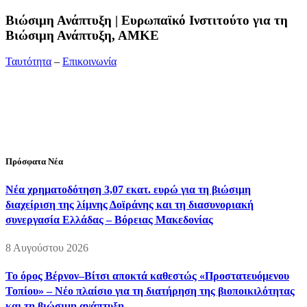
Bιώσιμη Ανάπτυξη | Ευρωπαϊκό Ινστιτούτο για τη
Βιώσιμη Ανάπτυξη, ΑΜΚΕ
Ταυτότητα
–
Επικοινωνία
Διεύθυνση:
19ης Μαΐου 52, Τ.Θ. 60256, Θέρμη, 57001
Θεσσαλονίκη
Τηλέφωνο:
2310210777
Fax:
2310210417
E-mail:
info@viosimi.gr
Πρόσφατα Νέα
Νέα χρηματοδότηση 3,07 εκατ. ευρώ για τη βιώσιμη
διαχείριση της λίμνης Δοϊράνης και τη διασυνοριακή
συνεργασία Ελλάδας – Βόρειας Μακεδονίας
8 Αυγούστου 2026
Το όρος Βέρνον–Βίτσι αποκτά καθεστώς «Προστατευόμενου
Τοπίου» – Νέο πλαίσιο για τη διατήρηση της βιοποικιλότητας
και τη βιώσιμη ανάπτυξη