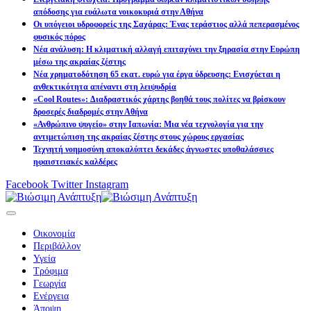
απόδοσης για ευάλωτα νοικοκυριά στην Αθήνα
Οι υπόγειοι υδροφορείς της Σαχάρας: Ένας τεράστιος αλλά πεπερασμένος
φυσικός πόρος
Νέα ανάλυση: Η κλιματική αλλαγή επιταχύνει την ξηρασία στην Ευρώπη
μέσω της ακραίας ζέστης
Νέα χρηματοδότηση 65 εκατ. ευρώ για έργα ύδρευσης: Ενισχύεται η
ανθεκτικότητα απέναντι στη λειψυδρία
«Cool Routes»: Διαδραστικός χάρτης βοηθά τους πολίτες να βρίσκουν
δροσερές διαδρομές στην Αθήνα
«Ανθρώπινο ψυγείο» στην Ιαπωνία: Μια νέα τεχνολογία για την
αντιμετώπιση της ακραίας ζέστης στους χώρους εργασίας
Τεχνητή νοημοσύνη αποκαλύπτει δεκάδες άγνωστες υποθαλάσσιες
ηφαιστειακές καλδέρες
Facebook
Twitter
Instagram
Οικονομία
Περιβάλλον
Υγεία
Τρόφιμα
Γεωργία
Ενέργεια
Άποψη