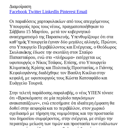
Διαμοίραση
Facebook
Twitter
LinkedIn
Pinterest
Email
Οι παραδόσεις χαρτοφυλακίων από τους απερχόμενους
Υπουργούς προς τους νέους, πραγματοποιήθηκαν το
Σάββατο 15 Μαρτίου, μετά τον κυβερνητικό
ανασχηματισμό της Παρασκευής. Υπενθυμίζουμε ότι στα
καθ’ημάς Υπουργεία έγιναν δύο μεγάλες αλλαγές. Πρώτον,
στο Υπουργείο Περιβάλλοντος και Ενέργειας, ο Θεόδωρος
Σκυλακάκης έδωσε την σκυτάλη στον Σταύρο
Παπασταύρου, ενώ στο «πλήρωμα» εισέρχεται ως
υφυπουργός ο Νίκος Τσάφος. Επίσης, στο Υπουργείο
Κλιματικής Κρίσης και Πολιτικής Προστασίας, ο Γιάννης
Κεφαλογιάννης διαδέχθηκε τον Βασίλη Κικίλια στην
κεφαλή, με υφυπουργούς τους Κώστα Κατσαφάδο και
Ευάγγελο Τουρνά.
Στην τελετή παράδοσης-παραλαβής, ο νέος ΥΠΕΝ τόνισε
ότι «Βρισκόμαστε σε μία περίοδο παγκόσμιων
ανακατατάξεων», ενώ επεσήμανε ότι ιδιαίτερη έμφαση θα
δοθεί στην αειφορία και το περιβάλλον, στον χωρικό
σχεδιασμό με τήρηση της νομιμότητας και την προστασία
του δημοσίου συμφέροντος, στην ενέργεια, με στόχο την
περαιτέρω μείωση των τιμών και προστασία των ευάλωτων