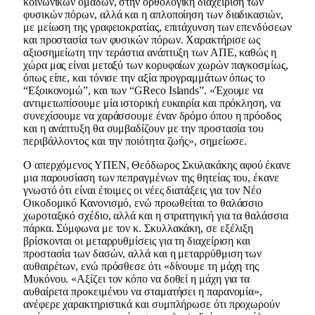
κοινωνικών ομάδων, στην ορθολογική διαχείριση των
φυσικών πόρων, αλλά και η απλοποίηση των διαδικασιών,
με μείωση της γραφειοκρατίας, επιτάχυνση των επενδύσεων
και προστασία των φυσικών πόρων. Χαρακτήρισε ως
αξιοσημείωτη την τεράστια ανάπτυξη των ΑΠΕ, καθώς η
χώρα μας είναι μεταξύ των κορυφαίων χωρών παγκοσμίως,
όπως είπε, και τόνισε την αξία προγραμμάτων όπως το
“Εξοικονομώ”, και των “GReco Islands”. «Έχουμε να
αντιμετωπίσουμε μία ιστορική ευκαιρία και πρόκληση, να
συνεχίσουμε να χαράσσουμε έναν δρόμο όπου η πρόοδος
και η ανάπτυξη θα συμβαδίζουν με την προστασία του
περιβάλλοντος και την ποιότητα ζωής», σημείωσε.
Ο απερχόμενος ΥΠΕΝ, Θεόδωρος Σκυλακάκης αφού έκανε
μια παρουσίαση των πεπραγμένων της θητείας του, έκανε
γνωστό ότι είναι έτοιμες οι νέες διατάξεις για τον Νέο
Οικοδομικό Κανονισμό, ενώ προωθείται το θαλάσσιο
χωροταξικό σχέδιο, αλλά και η στρατηγική για τα θαλάσσια
πάρκα. Σύμφωνα με τον κ. Σκυλλακάκη, σε εξέλιξη
βρίσκονται οι μεταρρυθμίσεις για τη διαχείριση και
προστασία των δασών, αλλά και η μεταρρύθμιση των
αυθαιρέτων, ενώ πρόσθεσε ότι «δίνουμε τη μάχη της
Μυκόνου. «Αξίζει τον κόπο να δοθεί η μάχη για τα
αυθαίρετα προκειμένου να σταματήσει η παρανομία»,
ανέφερε χαρακτηριστικά και συμπλήρωσε ότι προχωρούν