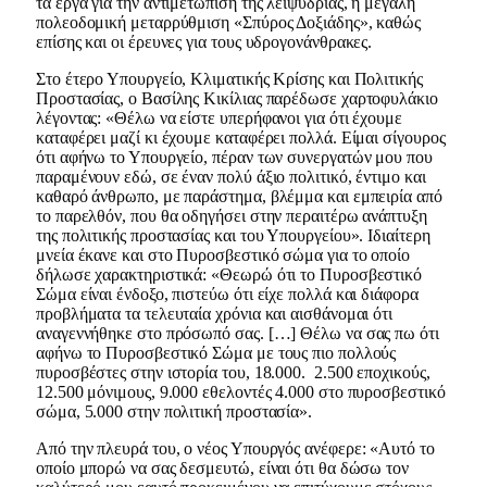
τα έργα για την αντιμετώπιση της λειψυδρίας, η μεγάλη
πολεοδομική μεταρρύθμιση «Σπύρος Δοξιάδης», καθώς
επίσης και οι έρευνες για τους υδρογονάνθρακες.
Στο έτερο Υπουργείο, Κλιματικής Κρίσης και Πολιτικής
Προστασίας, ο Βασίλης Κικίλιας παρέδωσε χαρτοφυλάκιο
λέγοντας: «Θέλω να είστε υπερήφανοι για ότι έχουμε
καταφέρει μαζί κι έχουμε καταφέρει πολλά. Είμαι σίγουρος
ότι αφήνω το Υπουργείο, πέραν των συνεργατών μου που
παραμένουν εδώ, σε έναν πολύ άξιο πολιτικό, έντιμο και
καθαρό άνθρωπο, με παράστημα, βλέμμα και εμπειρία από
το παρελθόν, που θα οδηγήσει στην περαιτέρω ανάπτυξη
της πολιτικής προστασίας και του Υπουργείου». Ιδιαίτερη
μνεία έκανε και στο Πυροσβεστικό σώμα για το οποίο
δήλωσε χαρακτηριστικά: «Θεωρώ ότι το Πυροσβεστικό
Σώμα είναι ένδοξο, πιστεύω ότι είχε πολλά και διάφορα
προβλήματα τα τελευταία χρόνια και αισθάνομαι ότι
αναγεννήθηκε στο πρόσωπό σας. […] Θέλω να σας πω ότι
αφήνω το Πυροσβεστικό Σώμα με τους πιο πολλούς
πυροσβέστες στην ιστορία του, 18.000. 2.500 εποχικούς,
12.500 μόνιμους, 9.000 εθελοντές 4.000 στο πυροσβεστικό
σώμα, 5.000 στην πολιτική προστασία».
Από την πλευρά του, ο νέος Υπουργός ανέφερε: «Αυτό το
οποίο μπορώ να σας δεσμευτώ, είναι ότι θα δώσω τον