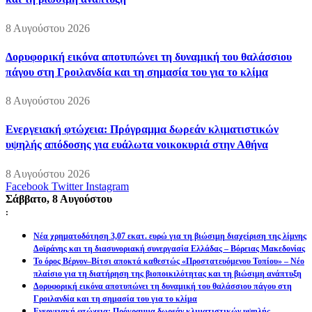
8 Αυγούστου 2026
Δορυφορική εικόνα αποτυπώνει τη δυναμική του θαλάσσιου
πάγου στη Γροιλανδία και τη σημασία του για το κλίμα
8 Αυγούστου 2026
Ενεργειακή φτώχεια: Πρόγραμμα δωρεάν κλιματιστικών
υψηλής απόδοσης για ευάλωτα νοικοκυριά στην Αθήνα
8 Αυγούστου 2026
Facebook
Twitter
Instagram
Σάββατο, 8 Αυγούστου
:
Νέα χρηματοδότηση 3,07 εκατ. ευρώ για τη βιώσιμη διαχείριση της λίμνης
Δοϊράνης και τη διασυνοριακή συνεργασία Ελλάδας – Βόρειας Μακεδονίας
Το όρος Βέρνον–Βίτσι αποκτά καθεστώς «Προστατευόμενου Τοπίου» – Νέο
πλαίσιο για τη διατήρηση της βιοποικιλότητας και τη βιώσιμη ανάπτυξη
Δορυφορική εικόνα αποτυπώνει τη δυναμική του θαλάσσιου πάγου στη
Γροιλανδία και τη σημασία του για το κλίμα
Ενεργειακή φτώχεια: Πρόγραμμα δωρεάν κλιματιστικών υψηλής