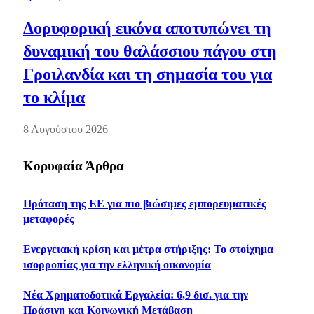
Δορυφορική εικόνα αποτυπώνει τη
δυναμική του θαλάσσιου πάγου στη
Γροιλανδία και τη σημασία του για
το κλίμα
8 Αυγούστου 2026
Κορυφαία Άρθρα
Πρόταση της ΕΕ για πιο βιώσιμες εμπορευματικές
μεταφορές
Ενεργειακή κρίση και μέτρα στήριξης: Το στοίχημα
ισορροπίας για την ελληνική οικονομία
Νέα Χρηματοδοτικά Εργαλεία: 6,9 δισ. για την
Πράσινη και Κοινωνική Μετάβαση