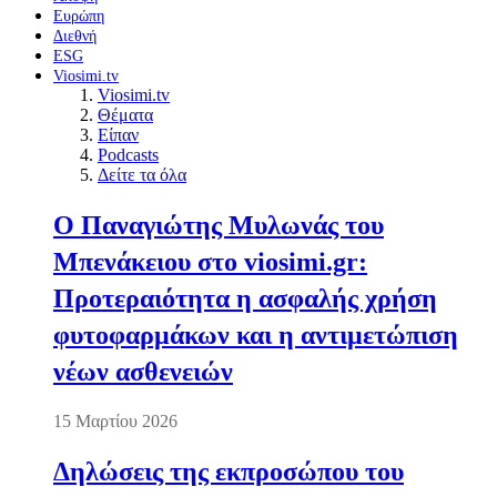
Ευρώπη
Διεθνή
ESG
Viosimi.tv
Viosimi.tv
Θέματα
Είπαν
Podcasts
Δείτε τα όλα
Ο Παναγιώτης Μυλωνάς του
Μπενάκειου στο viosimi.gr:
Προτεραιότητα η ασφαλής χρήση
φυτοφαρμάκων και η αντιμετώπιση
νέων ασθενειών
15 Μαρτίου 2026
Δηλώσεις της εκπροσώπου του