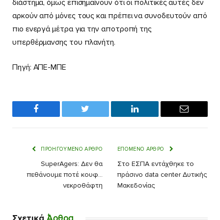
διάστημα, όμως επισημαίνουν ότι οι πολιτικές αυτές δεν
αρκούν από μόνες τους και πρέπει να συνοδευτούν από
πιο ενεργά μέτρα για την αποτροπή της
υπερθέρμανσης του πλανήτη.
Πηγή: ΑΠΕ-ΜΠΕ
Facebook
Twitter
LinkedIn
Email
ΠΡΟΗΓΟΎΜΕΝΟ ΆΡΘΡΟ
ΕΠΌΜΕΝΟ ΆΡΘΡΟ
SuperAgers: Δεν θα
Στο ΕΣΠΑ εντάχθηκε το
πεθάνουμε ποτέ κουφ…
πράσινο data center Δυτικής
νεκροθάφτη
Μακεδονίας
Σχετικά
Άρθρα