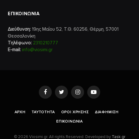
ΕΠΙΚΟΙΝΩΝΙΑ
Διεύθυνση:
19ης Μαΐου 52, Τ.Θ. 60256, Θέρμη, 57001
Θεσσαλονίκη
Τηλέφωνο:
2310210777
E-mail:
info@viosimi.gr
Facebook
Twitter
Instagram
YouTube
AΡΧΉ
ΤΑΥΤΌΤΗΤΑ
ΌΡΟΙ ΧΡΉΣΗΣ
ΔΙΑΦΉΜΙΣΗ
ΕΠΙΚΟΙΝΩΝΊΑ
© 2026 Viosimi.gr. All rights Reserved. Developed by
Task.gr