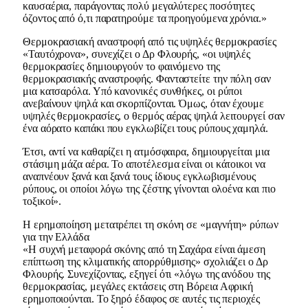
καυσαέρια, παράγοντας πολύ μεγαλύτερες ποσότητες
όζοντος από ό,τι παρατηρούμε τα προηγούμενα χρόνια.»
Θερμοκρασιακή αναστροφή από τις υψηλές θερμοκρασίες
«Ταυτόχρονα», συνεχίζει ο Δρ Φλουρής, «οι υψηλές
θερμοκρασίες δημιουργούν το φαινόμενο της
θερμοκρασιακής αναστροφής. Φανταστείτε την πόλη σαν
μια κατσαρόλα. Υπό κανονικές συνθήκες, οι ρύποι
ανεβαίνουν ψηλά και σκορπίζονται. Όμως, όταν έχουμε
υψηλές θερμοκρασίες, ο θερμός αέρας ψηλά λειτουργεί σαν
ένα αόρατο καπάκι που εγκλωβίζει τους ρύπους χαμηλά.
Έτσι, αντί να καθαρίζει η ατμόσφαιρα, δημιουργείται μια
στάσιμη μάζα αέρα. Το αποτέλεσμα είναι οι κάτοικοι να
αναπνέουν ξανά και ξανά τους ίδιους εγκλωβισμένους
ρύπους, οι οποίοι λόγω της ζέστης γίνονται ολοένα και πιο
τοξικοί».
Η ερημοποίηση μετατρέπει τη σκόνη σε «μαγνήτη» ρύπων
για την Ελλάδα
«Η συχνή μεταφορά σκόνης από τη Σαχάρα είναι άμεση
επίπτωση της κλιματικής απορρύθμισης» σχολιάζει ο Δρ
Φλουρής. Συνεχίζοντας, εξηγεί ότι «λόγω της ανόδου της
θερμοκρασίας, μεγάλες εκτάσεις στη Βόρεια Αφρική
ερημοποιούνται. Το ξηρό έδαφος σε αυτές τις περιοχές