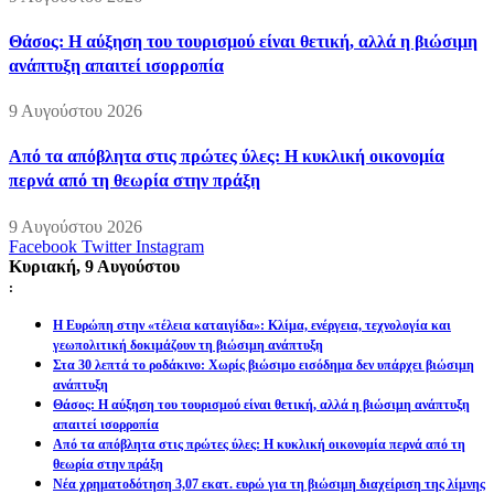
Θάσος: Η αύξηση του τουρισμού είναι θετική, αλλά η βιώσιμη
ανάπτυξη απαιτεί ισορροπία
9 Αυγούστου 2026
Από τα απόβλητα στις πρώτες ύλες: Η κυκλική οικονομία
περνά από τη θεωρία στην πράξη
9 Αυγούστου 2026
Facebook
Twitter
Instagram
Κυριακή, 9 Αυγούστου
:
Η Ευρώπη στην «τέλεια καταιγίδα»: Κλίμα, ενέργεια, τεχνολογία και
γεωπολιτική δοκιμάζουν τη βιώσιμη ανάπτυξη
Στα 30 λεπτά το ροδάκινο: Χωρίς βιώσιμο εισόδημα δεν υπάρχει βιώσιμη
ανάπτυξη
Θάσος: Η αύξηση του τουρισμού είναι θετική, αλλά η βιώσιμη ανάπτυξη
απαιτεί ισορροπία
Από τα απόβλητα στις πρώτες ύλες: Η κυκλική οικονομία περνά από τη
θεωρία στην πράξη
Νέα χρηματοδότηση 3,07 εκατ. ευρώ για τη βιώσιμη διαχείριση της λίμνης