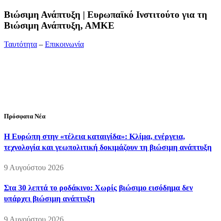
Bιώσιμη Ανάπτυξη | Ευρωπαϊκό Ινστιτούτο για τη
Βιώσιμη Ανάπτυξη, ΑΜΚΕ
Ταυτότητα
–
Επικοινωνία
Διεύθυνση:
19ης Μαΐου 52, Τ.Θ. 60256, Θέρμη, 57001
Θεσσαλονίκη
Τηλέφωνο:
2310210777
Fax:
2310210417
E-mail:
info@viosimi.gr
Πρόσφατα Νέα
Η Ευρώπη στην «τέλεια καταιγίδα»: Κλίμα, ενέργεια,
τεχνολογία και γεωπολιτική δοκιμάζουν τη βιώσιμη ανάπτυξη
9 Αυγούστου 2026
Στα 30 λεπτά το ροδάκινο: Χωρίς βιώσιμο εισόδημα δεν
υπάρχει βιώσιμη ανάπτυξη
9 Αυγούστου 2026