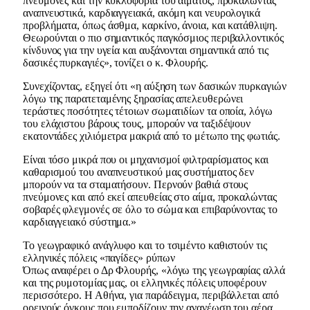
πνεύμονες και την κυκλοφορία του αίματος, προκαλώντας
αναπνευστικά, καρδιαγγειακά, ακόμη και νευρολογικά
προβλήματα, όπως άσθμα, καρκίνο, άνοια, και κατάθλιψη.
Θεωρούνται ο πιο σημαντικός παγκόσμιος περιβαλλοντικός
κίνδυνος για την υγεία και αυξάνονται σημαντικά από τις
δασικές πυρκαγιές», τονίζει ο κ. Φλουρής.
Συνεχίζοντας, εξηγεί ότι «η αύξηση των δασικών πυρκαγιών
λόγω της παρατεταμένης ξηρασίας απελευθερώνει
τεράστιες ποσότητες τέτοιων σωματιδίων τα οποία, λόγω
του ελάχιστου βάρους τους, μπορούν να ταξιδέψουν
εκατοντάδες χιλιόμετρα μακριά από το μέτωπο της φωτιάς.
Είναι τόσο μικρά που οι μηχανισμοί φιλτραρίσματος και
καθαρισμού του αναπνευστικού μας συστήματος δεν
μπορούν να τα σταματήσουν. Περνούν βαθιά στους
πνεύμονες και από εκεί απευθείας στο αίμα, προκαλώντας
σοβαρές φλεγμονές σε όλο το σώμα και επιβαρύνοντας το
καρδιαγγειακό σύστημα.»
Το γεωγραφικό ανάγλυφο και το τσιμέντο καθιστούν τις
ελληνικές πόλεις «παγίδες» ρύπων
Όπως αναφέρει ο Δρ Φλουρής, «λόγω της γεωγραφίας αλλά
και της ρυμοτομίας μας, οι ελληνικές πόλεις υποφέρουν
περισσότερο. Η Αθήνα, για παράδειγμα, περιβάλλεται από
ορεινούς όγκους που εμποδίζουν την ανανέωση του αέρα.