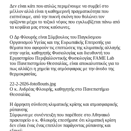
Δεν είναι κάτι που απλώς περιμένουμε να συμβεί στο
μέλλον αλλά είναι η καθημερινή πραγματικότητα που
εισπνέουμε, από την πυκνή σκόνη που θολώνει τον
ορίζοντα μέχρι το τοξικό νέφος που εγκλωβίζεται πάνω από
τα κεφάλια μας στους καύσωνες.
Ο Δρ Φλουρής είναι Σύμβουλος του Παγκόσμιου
Οργανισμού Υγείας και της Ευρωπαϊκής Επιτροπής για
θέματα που αφορούν τις επιπτώσεις της κλιματικής αλλαγής
στην υγεία, καθηγητής Φυσιολογίας και διευθυντή του
Εργαστηρίου Περιβαλλοντικής Φυσιολογίας FAME Lab
του Πανεπιστημίου Θεσσαλίας, είναι αποκαλυπτικός για το
πως αλλάζει η χημεία της ατμόσφαιρας με την άνοδο της
θερμοκρασίας.
22-2-2026-fotoflouris.jpg
Ο κ. Ανδρέας Φλουρής, καθηγητής στο Πανεπιστήμιο
Θεσσαλίας
Η άρρηκτη σύνδεση κλιματικής κρίσης και ατμοσφαιρικής
ρύπανσης
Σύμφωνα με συνέντευξη που παρέθεσε στο Αθηναικό
πρακτορείο ο κ. Φλουρής επεσήμανε ότι κλιματική κρίση
δεν είναι ένας ένας επιπλέον παράγοντας ρύπανσης και
εξηγεί: