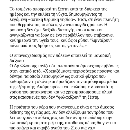
Το τσιμέντο απορροφά τη ζέστη κατά τη διάρκεια της
ημέρας και την εκλύει τη νύχτα, δημιουργώντας τη
λεγόμενη «αστική θερμική νησίδα». Έτσι, σε έναν πλανήτη
που θερμαίνεται, οι πόλεις γίνονται παγίδες ρύπων. Η
ρύπανση δεν έχει διέξοδο διαφυγής και οι κατοικοι
αναγκάζονται να ζουν σε ένα περιβάλλον που επιβαρύνει
καθημερινά την υγεία τους, καθώς οι ρύποι “λιμνάζουν”
πάνω από τους δρόμους και τις γειτονιές.»
Ο επανασχεδιασμός των πόλεων αποτελεί τη μοναδική
διέξοδο
Ο Δρ Φλουρής τονίζει ότι απαιτούνται άμεσες παρεμβάσεις
στον αστικό ιστό. «Χρειαζόμαστε περισσότερο πράσινο και
δέντρα, τα οποία λειτουργούν ως φυσικά φίλτρα που
καθαρίζουν τη σκόνη και δροσίζουν την ατμόσφαιρα μέσω
της εξάτμισης. Ακόμη πρέπει να μειώσουμε δραστικά τη
χρήση του αυτοκινήτου και να χρησιμοποιήσουμε υλικά
στις κατασκευές που δεν “φυλακίζουν” τη ζέστη.
Η ποιότητα του αέρα που αναπνέουμε είναι ο πιο άμεσος
δείκτης της υγείας μας. Αν δεν αλλάξουμε τον τρόπο που
λειτουργούν οι πόλεις μας και δεν αντιμετωπίσουμε την
κλιματική κρίση στη ρίζα της, ο καθαρός αέρας θα γίνει το
πιο σπάνιο και ακριβό αγαθό του 21ου αιώνα.»