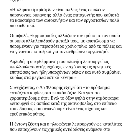
«Η κλιματική κρίση δεν είναι απλώς ένας επιπλέον
παράγοντας ρύπανσης, αλλά ένας επιταχυντής που καθιστά
τα καυσαέρια των αυτοκινήτων και των εργοστασίων πολύ
πιο επιθετικά.
Οι υψηλές θερμοκρασίες αλλάζουν τον τρόπο με τον οποίο
οι ρύποι αλληλεπιδρούν μεταξύ τους, με αποτέλεσμα να
παραμένουν για περισσότερο χρόνο πάνω από τις πόλεις και
να γίνονται πιο τοξικοί για τον ανθρώπινο οργανισμό.
Δηλαδή, η υπερθέρμανση του πλανήτη λειτουργεί ως
«πολλαπλασιαστής ισχύος», ενισχύοντας τις αρνητικές
επιπτώσεις των ήδη υπαρχόντων ρύπων και αυτό συμβαίνει
κυρίως στα μεγάλα αστικά κέντρα.»
Συνεχίζοντας, ο Δρ Φλουρής εξηγεί ότι «το πρόβλημα
εστιάζεται κυρίως στο «κακό» όζον. Και γιατί το
χαρακτηρίζουμε έτσι; Ενώ το όζον ψηλά στην ατμόσφαιρα
λειτουργεί ως ασπίδα κατά της ακτινοβολίας, στο επίπεδο
του εδάφους που αναπνέουμε είναι ένας ισχυρός και
ερεθιστικός ρύπος.
Η έντονη ζέστη και η ηλιοφάνεια λειτουργούν ως καταλύτες
που επιταχύνουν τις χημικές αντιδράσεις ανάμεσα στα