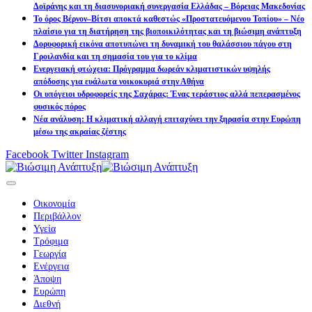
Δοϊράνης και τη διασυνοριακή συνεργασία Ελλάδας – Βόρειας Μακεδονίας
Το όρος Βέρνον–Βίτσι αποκτά καθεστώς «Προστατευόμενου Τοπίου» – Νέο
πλαίσιο για τη διατήρηση της βιοποικιλότητας και τη βιώσιμη ανάπτυξη
Δορυφορική εικόνα αποτυπώνει τη δυναμική του θαλάσσιου πάγου στη
Γροιλανδία και τη σημασία του για το κλίμα
Ενεργειακή φτώχεια: Πρόγραμμα δωρεάν κλιματιστικών υψηλής
απόδοσης για ευάλωτα νοικοκυριά στην Αθήνα
Οι υπόγειοι υδροφορείς της Σαχάρας: Ένας τεράστιος αλλά πεπερασμένος
φυσικός πόρος
Νέα ανάλυση: Η κλιματική αλλαγή επιταχύνει την ξηρασία στην Ευρώπη
μέσω της ακραίας ζέστης
Facebook
Twitter
Instagram
Οικονομία
Περιβάλλον
Υγεία
Τρόφιμα
Γεωργία
Ενέργεια
Άποψη
Ευρώπη
Διεθνή