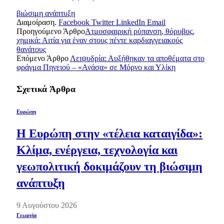
βιώσιμη ανάπτυξη
Διαμοίραση.
Facebook
Twitter
LinkedIn
Email
Προηγούμενο Άρθρο
Ατμοσφαιρική ρύπανση, θόρυβος,
χημικά: Αιτία για έναν στους πέντε καρδιαγγειακούς
θανάτους
Επόμενο Άρθρο
Λειψυδρία: Αυξήθηκαν τα αποθέματα στο
φράγμα Πηνειού – «Ανάσα» σε Μόρνο και Υλίκη
Σχετικά
Άρθρα
Ευρώπη
Η Ευρώπη στην «τέλεια καταιγίδα»:
Κλίμα, ενέργεια, τεχνολογία και
γεωπολιτική δοκιμάζουν τη βιώσιμη
ανάπτυξη
9 Αυγούστου 2026
Γεωργία