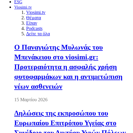
ESG
Viosimi.tv
Viosimi.tv
Θέματα
Είπαν
Podcasts
Δείτε τα όλα
Ο Παναγιώτης Μυλωνάς του
Μπενάκειου στο viosimi.gr:
Προτεραιότητα η ασφαλής χρήση
φυτοφαρμάκων και η αντιμετώπιση
νέων ασθενειών
15 Μαρτίου 2026
Δηλώσεις της εκπροσώπου του
Ευρωπαίου Επιτρόπου Υγείας στο
Συνέδριο του Δικτύου Υγιών Πόλεων