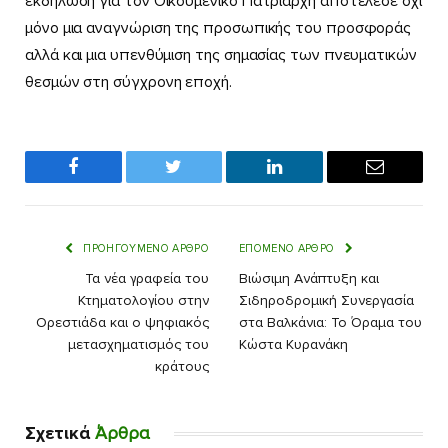
εκδήλωση για τον Οικουμενικό Πατριάρχη αποτέλεσε όχι
μόνο μια αναγνώριση της προσωπικής του προσφοράς
αλλά και μια υπενθύμιση της σημασίας των πνευματικών
θεσμών στη σύγχρονη εποχή.
Facebook
Twitter
LinkedIn
Email
ΠΡΟΗΓΟΎΜΕΝΟ ΆΡΘΡΟ
ΕΠΌΜΕΝΟ ΆΡΘΡΟ
Τα νέα γραφεία του
Βιώσιμη Ανάπτυξη και
Κτηματολογίου στην
Σιδηροδρομική Συνεργασία
Ορεστιάδα και ο ψηφιακός
στα Βαλκάνια: Το Όραμα του
μετασχηματισμός του
Κώστα Κυρανάκη
κράτους
Σχετικά
Άρθρα