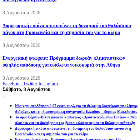
8 Αυγούστου 2026
Δορυφορική εικόνα αποτυπώνει τη δυναμική του θαλάσσιου
πάγου στη Γροιλανδία και τη σημασία του για το κλίμα
8 Αυγούστου 2026
Ενεργειακή φτώχεια: Πρόγραμμα δωρεάν κλιματιστικών
υψηλής απόδοσης για ευάλωτα νοικοκυριά στην Αθήνα
8 Αυγούστου 2026
Facebook
Twitter
Instagram
Σάββατο, 8 Αυγούστου
:
Νέα χρηματοδότηση 3,07 εκατ. ευρώ για τη βιώσιμη διαχείριση της λίμνης
Δοϊράνης και τη διασυνοριακή συνεργασία Ελλάδας – Βόρειας Μακεδονίας
Το όρος Βέρνον–Βίτσι αποκτά καθεστώς «Προστατευόμενου Τοπίου» – Νέο
πλαίσιο για τη διατήρηση της βιοποικιλότητας και τη βιώσιμη ανάπτυξη
Δορυφορική εικόνα αποτυπώνει τη δυναμική του θαλάσσιου πάγου στη
Γροιλανδία και τη σημασία του για το κλίμα
Ενεργειακή φτώχεια: Πρόγραμμα δωρεάν κλιματιστικών υψηλής