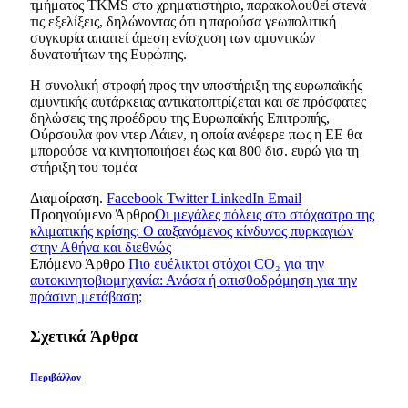
τμήματος TKMS στο χρηματιστήριο, παρακολουθεί στενά
τις εξελίξεις, δηλώνοντας ότι η παρούσα γεωπολιτική
συγκυρία απαιτεί άμεση ενίσχυση των αμυντικών
δυνατοτήτων της Ευρώπης.
Η συνολική στροφή προς την υποστήριξη της ευρωπαϊκής
αμυντικής αυτάρκειας αντικατοπτρίζεται και σε πρόσφατες
δηλώσεις της προέδρου της Ευρωπαϊκής Επιτροπής,
Ούρσουλα φον ντερ Λάιεν, η οποία ανέφερε πως η ΕΕ θα
μπορούσε να κινητοποιήσει έως και 800 δισ. ευρώ για τη
στήριξη του τομέα
Διαμοίραση.
Facebook
Twitter
LinkedIn
Email
Προηγούμενο Άρθρο
Οι μεγάλες πόλεις στο στόχαστρο της
κλιματικής κρίσης: Ο αυξανόμενος κίνδυνος πυρκαγιών
στην Αθήνα και διεθνώς
Επόμενο Άρθρο
Πιο ευέλικτοι στόχοι CO₂ για την
αυτοκινητοβιομηχανία: Ανάσα ή οπισθοδρόμηση για την
πράσινη μετάβαση;
Σχετικά
Άρθρα
Περιβάλλον