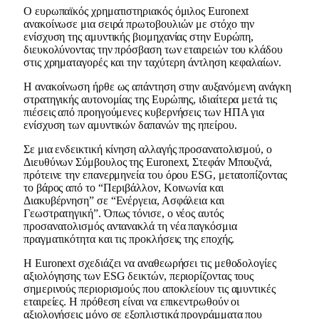
Ο ευρωπαϊκός χρηματιστηριακός όμιλος Euronext
ανακοίνωσε μια σειρά πρωτοβουλιών με στόχο την
ενίσχυση της αμυντικής βιομηχανίας στην Ευρώπη,
διευκολύνοντας την πρόσβαση των εταιρειών του κλάδου
στις χρηματαγορές και την ταχύτερη άντληση κεφαλαίων.
Η ανακοίνωση ήρθε ως απάντηση στην αυξανόμενη ανάγκη
στρατηγικής αυτονομίας της Ευρώπης, ιδιαίτερα μετά τις
πιέσεις από προηγούμενες κυβερνήσεις των ΗΠΑ για
ενίσχυση των αμυντικών δαπανών της ηπείρου.
Σε μια ενδεικτική κίνηση αλλαγής προσανατολισμού, ο
Διευθύνων Σύμβουλος της Euronext, Στεφάν Μπουζνά,
πρότεινε την επανερμηνεία του όρου ESG, μετατοπίζοντας
το βάρος από το “Περιβάλλον, Κοινωνία και
Διακυβέρνηση” σε “Ενέργεια, Ασφάλεια και
Γεωστρατηγική”. Όπως τόνισε, ο νέος αυτός
προσανατολισμός αντανακλά τη νέα παγκόσμια
πραγματικότητα και τις προκλήσεις της εποχής.
Η Euronext σχεδιάζει να αναθεωρήσει τις μεθοδολογίες
αξιολόγησης των ESG δεικτών, περιορίζοντας τους
σημερινούς περιορισμούς που αποκλείουν τις αμυντικές
εταιρείες. Η πρόθεση είναι να επικεντρωθούν οι
αξιολογήσεις μόνο σε εξοπλιστικά προγράμματα που