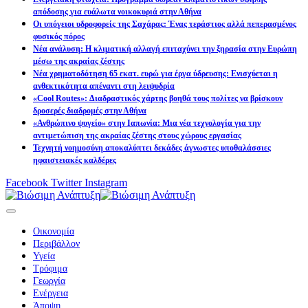
απόδοσης για ευάλωτα νοικοκυριά στην Αθήνα
Οι υπόγειοι υδροφορείς της Σαχάρας: Ένας τεράστιος αλλά πεπερασμένος
φυσικός πόρος
Νέα ανάλυση: Η κλιματική αλλαγή επιταχύνει την ξηρασία στην Ευρώπη
μέσω της ακραίας ζέστης
Νέα χρηματοδότηση 65 εκατ. ευρώ για έργα ύδρευσης: Ενισχύεται η
ανθεκτικότητα απέναντι στη λειψυδρία
«Cool Routes»: Διαδραστικός χάρτης βοηθά τους πολίτες να βρίσκουν
δροσερές διαδρομές στην Αθήνα
«Ανθρώπινο ψυγείο» στην Ιαπωνία: Μια νέα τεχνολογία για την
αντιμετώπιση της ακραίας ζέστης στους χώρους εργασίας
Τεχνητή νοημοσύνη αποκαλύπτει δεκάδες άγνωστες υποθαλάσσιες
ηφαιστειακές καλδέρες
Facebook
Twitter
Instagram
Οικονομία
Περιβάλλον
Υγεία
Τρόφιμα
Γεωργία
Ενέργεια
Άποψη