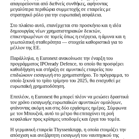
απαγορεύονται από διεθνείς συνθήκες, αφήνοντας
μεγαλύτερα περιθώρια συμμετοχής σε εταιρείες με
στρατηγικό ρόλο για την ευρωπαϊκή ασφάλεια.
Στο πλαίσιο αυτό, επανέρχεται στο προσκήνιο και η ιδέα
δημιουργίας νέων χρηματιστηριακών δεικτών,
επικεντρωμένων σε τομείς όπως η ενέργεια, η άμυνα και η
γεωπολιτική σταθερότητα — στοιχεία καθοριστικά για το
μέλλον της ΕΕ.
Παράλληλα, η Euronext ανακοίνωσε την έναρξη του
προγράμματος IPOready Defence, το οποίο θα προσφέρει
καθοδήγηση και στήριξη σε αμυντικές εταιρείες που
επιδιώκουν εισαγωγή στο χρηματιστήριο. Το πρόγραμμα, το
οποίο ξεκινά το τρίτο τρίμηνο του 2025, θα ενισχυθεί με
ευρωπαϊκή χρηματοδότηση.
Επιπλέον, η Euronext θα μπορεί πλέον να μειώσει δραστικά
τον χρόνο εισαγωγής ευρωπαϊκών αμυντικών ομολόγων,
φτάνοντας ακόμη και στις δύο εργάσιμες ημέρες. Σύμφωνα
με τον Μπουζνά, αυτό το μέτρο θα επιταχύνει τη ροή
κεφαλαίων προς κρίσιμες υποδομές και έργα του τομέα.
Η γερμανική εταιρεία Thyssenkrupp, η οποία ετοιμάζει την
απόσχιση και ανεξάρτητη εισαγωγή του ναυπηγικού της