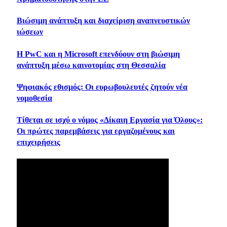
Βιώσιμη ανάπτυξη και διαχείριση αναπνευστικών
ιώσεων
Η PwC και η Microsoft επενδύουν στη βιώσιμη
ανάπτυξη μέσω καινοτομίας στη Θεσσαλία
Ψηφιακός εθισμός: Οι ευρωβουλευτές ζητούν νέα
νομοθεσία
Τίθεται σε ισχύ ο νόμος «Δίκαιη Εργασία για Όλους»:
Οι πρώτες παρεμβάσεις για εργαζομένους και
επιχειρήσεις