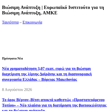
Bιώσιμη Ανάπτυξη | Ευρωπαϊκό Ινστιτούτο για τη
Βιώσιμη Ανάπτυξη, ΑΜΚΕ
Ταυτότητα
–
Επικοινωνία
Διεύθυνση:
19ης Μαΐου 52, Τ.Θ. 60256, Θέρμη, 57001
Θεσσαλονίκη
Τηλέφωνο:
2310210777
Fax:
2310210417
E-mail:
info@viosimi.gr
Πρόσφατα Νέα
Νέα χρηματοδότηση 3,07 εκατ. ευρώ για τη βιώσιμη
διαχείριση της λίμνης Δοϊράνης και τη διασυνοριακή
συνεργασία Ελλάδας – Βόρειας Μακεδονίας
8 Αυγούστου 2026
Το όρος Βέρνον–Βίτσι αποκτά καθεστώς «Προστατευόμενου
Τοπίου» – Νέο πλαίσιο για τη διατήρηση της βιοποικιλότητας
και τη βιώσιμη ανάπτυξη