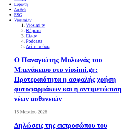
Ευρώπη
Διεθνή
ESG
Viosimi.tv
Viosimi.tv
Θέματα
Είπαν
Podcasts
Δείτε τα όλα
Ο Παναγιώτης Μυλωνάς του
Μπενάκειου στο viosimi.gr:
Προτεραιότητα η ασφαλής χρήση
φυτοφαρμάκων και η αντιμετώπιση
νέων ασθενειών
15 Μαρτίου 2026
Δηλώσεις της εκπροσώπου του