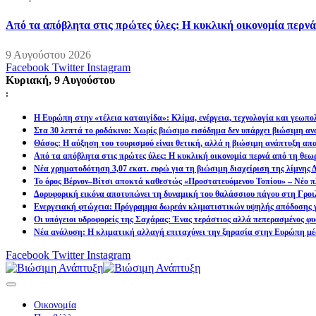
Από τα απόβλητα στις πρώτες ύλες: Η κυκλική οικονομία περν
9 Αυγούστου 2026
Facebook
Twitter
Instagram
Κυριακή, 9 Αυγούστου
:
Η Ευρώπη στην «τέλεια καταιγίδα»: Κλίμα, ενέργεια, τεχνολογία και γεωπ
Στα 30 λεπτά το ροδάκινο: Χωρίς βιώσιμο εισόδημα δεν υπάρχει βιώσιμη α
Θάσος: Η αύξηση του τουρισμού είναι θετική, αλλά η βιώσιμη ανάπτυξη απα
Από τα απόβλητα στις πρώτες ύλες: Η κυκλική οικονομία περνά από τη θεω
Νέα χρηματοδότηση 3,07 εκατ. ευρώ για τη βιώσιμη διαχείριση της λίμνης
Το όρος Βέρνον–Βίτσι αποκτά καθεστώς «Προστατευόμενου Τοπίου» – Νέο πλ
Δορυφορική εικόνα αποτυπώνει τη δυναμική του θαλάσσιου πάγου στη Γροιλ
Ενεργειακή φτώχεια: Πρόγραμμα δωρεάν κλιματιστικών υψηλής απόδοσης γ
Οι υπόγειοι υδροφορείς της Σαχάρας: Ένας τεράστιος αλλά πεπερασμένος φυ
Νέα ανάλυση: Η κλιματική αλλαγή επιταχύνει την ξηρασία στην Ευρώπη μέ
Facebook
Twitter
Instagram
Οικονομία