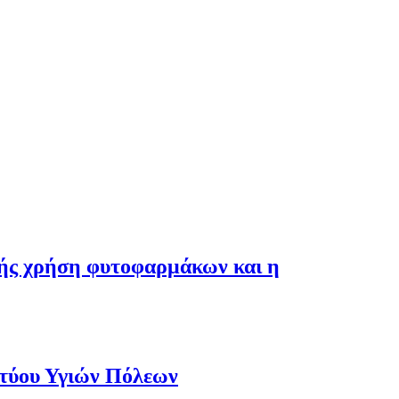
λής χρήση φυτοφαρμάκων και η
κτύου Υγιών Πόλεων