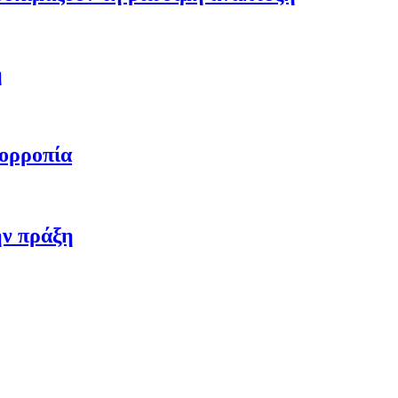
η
σορροπία
ην πράξη