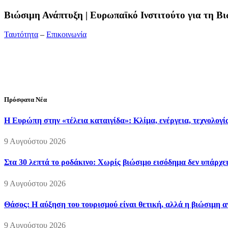
Bιώσιμη Ανάπτυξη | Ευρωπαϊκό Ινστιτούτο για τη 
Ταυτότητα
–
Επικοινωνία
Διεύθυνση:
19ης Μαΐου 52, Τ.Θ. 60256, Θέρμη, 57001 Θεσσαλονί
Τηλέφωνο:
2310210777
Fax:
2310210417
E-mail:
info@viosimi.gr
Πρόσφατα Νέα
Η Ευρώπη στην «τέλεια καταιγίδα»: Κλίμα, ενέργεια, τεχνολογί
9 Αυγούστου 2026
Στα 30 λεπτά το ροδάκινο: Χωρίς βιώσιμο εισόδημα δεν υπάρχε
9 Αυγούστου 2026
Θάσος: Η αύξηση του τουρισμού είναι θετική, αλλά η βιώσιμη 
9 Αυγούστου 2026