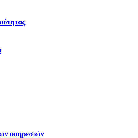
οιότητας
α
των υπηρεσιών