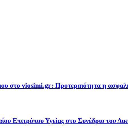
υ στο viosimi.gr: Προτεραιότητα η ασφα
ου Επιτρόπου Υγείας στο Συνέδριο του Δι