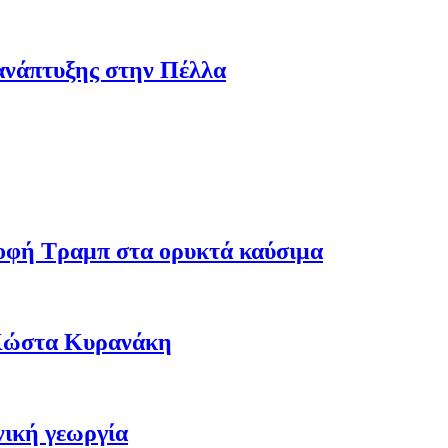
ανάπτυξης στην Πέλλα
ροφή Τραμπ στα ορυκτά καύσιμα
 Κώστα Κυρανάκη
νική γεωργία