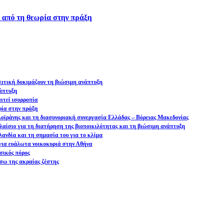
ά από τη θεωρία στην πράξη
ολιτική δοκιμάζουν τη βιώσιμη ανάπτυξη
νάπτυξη
ιτεί ισορροπία
ρία στην πράξη
 Δοϊράνης και τη διασυνοριακή συνεργασία Ελλάδας – Βόρειας Μακεδονίας
αίσιο για τη διατήρηση της βιοποικιλότητας και τη βιώσιμη ανάπτυξη
ανδία και τη σημασία του για το κλίμα
ια ευάλωτα νοικοκυριά στην Αθήνα
σικός πόρος
σω της ακραίας ζέστης