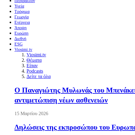
Περιβάλλον
Υγεία
Τρόφιμα
Γεωργία
Ενέργεια
Άποψη
Ευρώπη
Διεθνή
ESG
Viosimi.tv
Viosimi.tv
Θέματα
Είπαν
Podcasts
Δείτε τα όλα
Ο Παναγιώτης Μυλωνάς του Μπενάκειο
αντιμετώπιση νέων ασθενειών
15 Μαρτίου 2026
Δηλώσεις της εκπροσώπου του Ευρωπαί