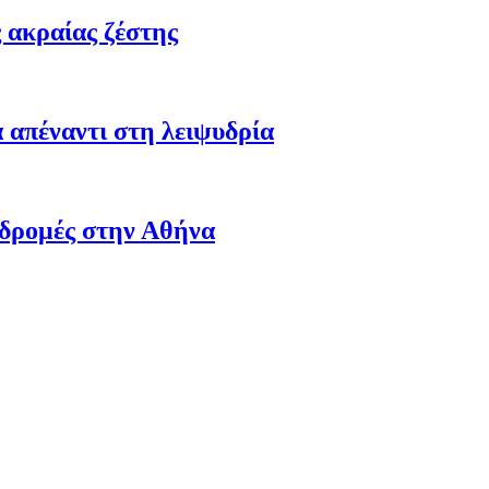
 ακραίας ζέστης
 απέναντι στη λειψυδρία
αδρομές στην Αθήνα