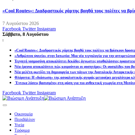
«Cool Routes»: Διαδραστικός χάρτης βοηθά τους πολίτες να βρ
7 Αυγούστου 2026
Facebook
Twitter
Instagram
Σάββατο, 8 Αυγούστου
:
«Cool Routes»: Διαδραστικός χάρτης βοηθά τους πολίτες να βρίσκουν δροσε
«Ανθρώπινο ψυγείο» στην Ιαπωνία: Μια νέα τεχνολογία για την αντιμετώπι
Τεχνητή νοημοσύνη αποκαλύπτει δεκάδες άγνωστες υποθαλάσσιες ηφαιστει
Νέα έρευνα αποκαλύπτει πώς κοιμούνται οι φυσητήρες: Οι φυσαλίδες που βοη
Νέα μελέτη φωτίζει τη δημιουργία των πάγων της Ανατολικής Ανταρκτικής 
Φλόριντα: Η «διάσωση» της ασφαλιστικής αγοράς μεταφέρει μεγαλύτερο κλι
Έντεκα λύσεις βασισμένες στη φύση για πιο ανθεκτική γεωργία στη Μεσόγ
Facebook
Twitter
Instagram
Οικονομία
Περιβάλλον
Υγεία
Τρόφιμα