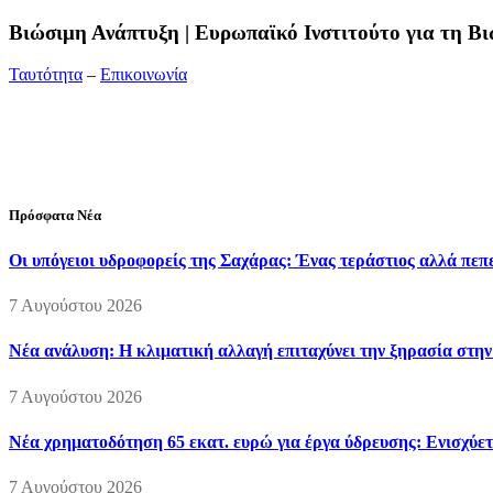
Bιώσιμη Ανάπτυξη | Ευρωπαϊκό Ινστιτούτο για τη 
Ταυτότητα
–
Επικοινωνία
Διεύθυνση:
19ης Μαΐου 52, Τ.Θ. 60256, Θέρμη, 57001 Θεσσαλονί
Τηλέφωνο:
2310210777
Fax:
2310210417
E-mail:
info@viosimi.gr
Πρόσφατα Νέα
Οι υπόγειοι υδροφορείς της Σαχάρας: Ένας τεράστιος αλλά πε
7 Αυγούστου 2026
Νέα ανάλυση: Η κλιματική αλλαγή επιταχύνει την ξηρασία στη
7 Αυγούστου 2026
Νέα χρηματοδότηση 65 εκατ. ευρώ για έργα ύδρευσης: Ενισχύετ
7 Αυγούστου 2026