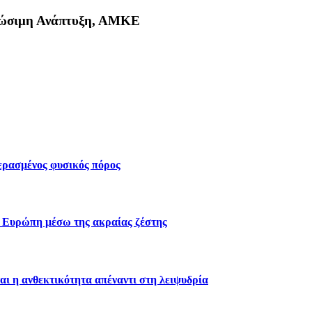
Βιώσιμη Ανάπτυξη, ΑΜΚΕ
κη
περασμένος φυσικός πόρος
ν Ευρώπη μέσω της ακραίας ζέστης
αι η ανθεκτικότητα απέναντι στη λειψυδρία