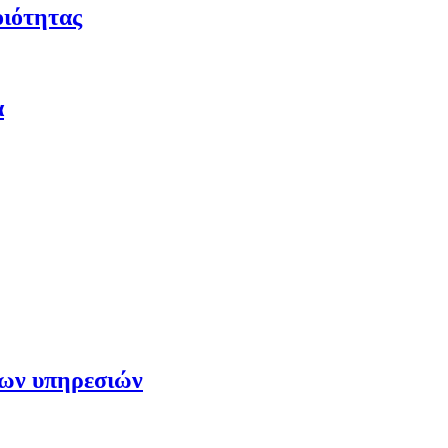
οιότητας
α
των υπηρεσιών