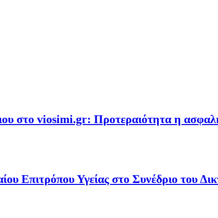
υ στο viosimi.gr: Προτεραιότητα η ασφα
ου Επιτρόπου Υγείας στο Συνέδριο του Δι