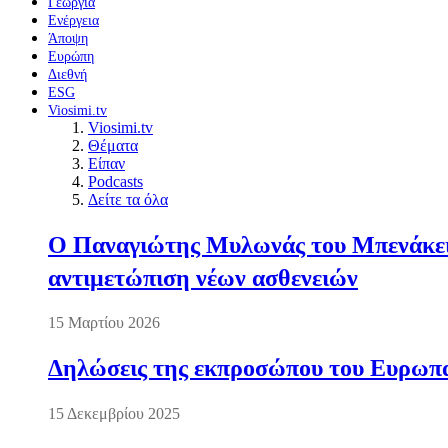
Γεωργία
Ενέργεια
Άποψη
Ευρώπη
Διεθνή
ESG
Viosimi.tv
Viosimi.tv
Θέματα
Είπαν
Podcasts
Δείτε τα όλα
Ο Παναγιώτης Μυλωνάς του Μπενάκειο
αντιμετώπιση νέων ασθενειών
15 Μαρτίου 2026
Δηλώσεις της εκπροσώπου του Ευρωπαί
15 Δεκεμβρίου 2025