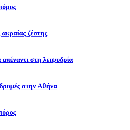
πόρος
 ακραίας ζέστης
 απέναντι στη λειψυδρία
αδρομές στην Αθήνα
πόρος