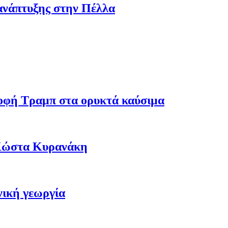
ανάπτυξης στην Πέλλα
ροφή Τραμπ στα ορυκτά καύσιμα
 Κώστα Κυρανάκη
νική γεωργία