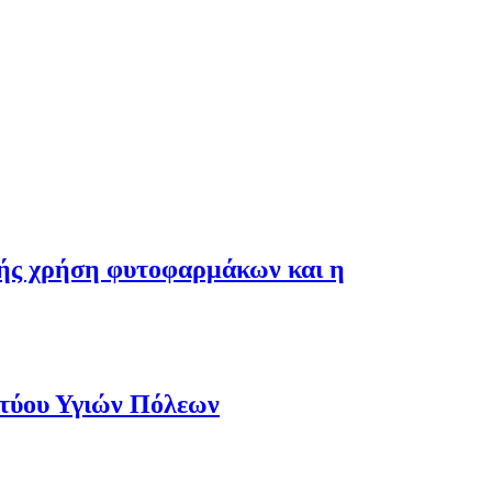
λής χρήση φυτοφαρμάκων και η
κτύου Υγιών Πόλεων