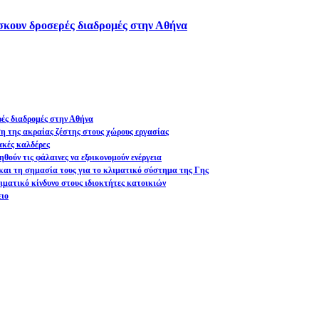
ίσκουν δροσερές διαδρομές στην Αθήνα
ρές διαδρομές στην Αθήνα
ση της ακραίας ζέστης στους χώρους εργασίας
ακές καλδέρες
θούν τις φάλαινες να εξοικονομούν ενέργεια
και τη σημασία τους για το κλιματικό σύστημα της Γης
ματικό κίνδυνο στους ιδιοκτήτες κατοικιών
ειο