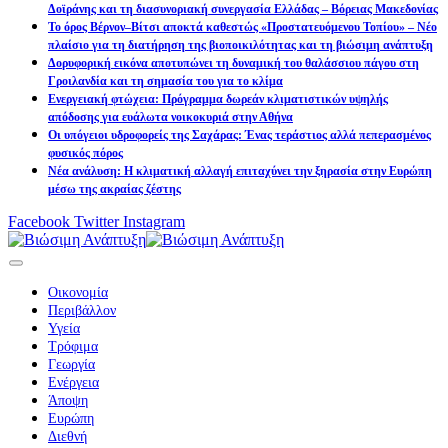
Δοϊράνης και τη διασυνοριακή συνεργασία Ελλάδας – Βόρειας Μακεδονίας
Το όρος Βέρνον–Βίτσι αποκτά καθεστώς «Προστατευόμενου Τοπίου» – Νέο
πλαίσιο για τη διατήρηση της βιοποικιλότητας και τη βιώσιμη ανάπτυξη
Δορυφορική εικόνα αποτυπώνει τη δυναμική του θαλάσσιου πάγου στη
Γροιλανδία και τη σημασία του για το κλίμα
Ενεργειακή φτώχεια: Πρόγραμμα δωρεάν κλιματιστικών υψηλής
απόδοσης για ευάλωτα νοικοκυριά στην Αθήνα
Οι υπόγειοι υδροφορείς της Σαχάρας: Ένας τεράστιος αλλά πεπερασμένος
φυσικός πόρος
Νέα ανάλυση: Η κλιματική αλλαγή επιταχύνει την ξηρασία στην Ευρώπη
μέσω της ακραίας ζέστης
Facebook
Twitter
Instagram
Οικονομία
Περιβάλλον
Υγεία
Τρόφιμα
Γεωργία
Ενέργεια
Άποψη
Ευρώπη
Διεθνή