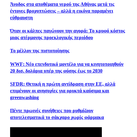
Άνοδος στα αποθέματα νερού της Αθήνας μετά τις
έντονες βροχοπτώσεις – αλλά η εικόνα παραμένει
εύθραυστη
Όταν οι κάλπες παγώνουν την αγορά: Το κρυφό κόστος
μιας ατέρμονης προεκλογικής περιόδου
Το μέλλον της πιστοποίησης
WWF: Νέο επενδυτικό μοντέλο για να κινητοποιηθούν
20 δισ. δολάρια υπέρ της φύσης έως το 2030
SFDR: Θετική η πρώτη αντίδραση στην ΕΕ, αλλά
επιμένουν οι ανησυχίες για ορυκτά καύσιμα και
greenwashing
Πέντε πρωινές συνήθειες που ρυθμίζουν
αποτελεσματικά το σάκχαρο χωρίς φάρμακα