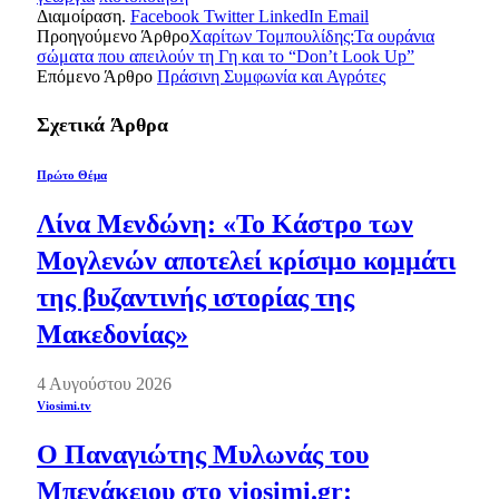
Διαμοίραση.
Facebook
Twitter
LinkedIn
Email
Προηγούμενο Άρθρο
Χαρίτων Τομπουλίδης:Τα ουράνια
σώματα που απειλούν τη Γη και το “Don’t Look Up”
Επόμενο Άρθρο
Πράσινη Συμφωνία και Αγρότες
Σχετικά
Άρθρα
Πρώτο Θέμα
Λίνα Μενδώνη: «Το Κάστρο των
Μογλενών αποτελεί κρίσιμο κομμάτι
της βυζαντινής ιστορίας της
Μακεδονίας»
4 Αυγούστου 2026
Viosimi.tv
Ο Παναγιώτης Μυλωνάς του
Μπενάκειου στο viosimi.gr: