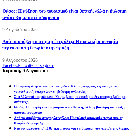
Θάσος: Η αύξηση του τουρισμού είναι θετική, αλλά η βιώσιμη
ανάπτυξη απαιτεί ισορροπία
9 Αυγούστου 2026
Από τα απόβλητα στις πρώτες ύλες: Η κυκλική οικονομία
περνά από τη θεωρία στην πράξη
9 Αυγούστου 2026
Facebook
Twitter
Instagram
Κυριακή, 9 Αυγούστου
:
Η Ευρώπη στην «τέλεια καταιγίδα»: Κλίμα, ενέργεια, τεχνολογία και
γεωπολιτική δοκιμάζουν τη βιώσιμη ανάπτυξη
Στα 30 λεπτά το ροδάκινο: Χωρίς βιώσιμο εισόδημα δεν υπάρχει βιώσιμη
ανάπτυξη
Θάσος: Η αύξηση του τουρισμού είναι θετική, αλλά η βιώσιμη ανάπτυξη
απαιτεί ισορροπία
Από τα απόβλητα στις πρώτες ύλες: Η κυκλική οικονομία περνά από τη
θεωρία στην πράξη
Νέα χρηματοδότηση 3,07 εκατ. ευρώ για τη βιώσιμη διαχείριση της λίμνης