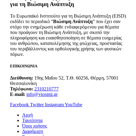
για τη Βιώσιμη Ανάπτυξη
Το Ευρωπαϊκό Ινστιτούτο για τη Βιώσιμη Ανάπτυξη (EISD)
εκδίδει το περιοδικό “
Βιώσιμη Ανάπτυξη
” που έχει σαν
στόχο την ενημέρωση κάθε ενδιαφερόμενου για θέματα
που προάγουν τη Βιώσιμη Ανάπτυξη, με σκοπό την
πληροφόρηση και ευαισθητοποίηση σε θέματα ευημερίας
του ανθρώπου, καταπολέμησης της φτώχειας, προστασίας
του περιβάλλοντος και ορθολογικής χρήσης των φυσικών
πόρων.
ΕΠΙΚΟΙΝΩΝΙΑ
Διεύθυνση:
19ης Μαΐου 52, Τ.Θ. 60256, Θέρμη, 57001
Θεσσαλονίκη
Τηλέφωνο:
2310210777
E-mail:
info@viosimi.gr
Facebook
Twitter
Instagram
YouTube
Aρχή
Ταυτότητα
Όροι χρήσης
Διαφήμιση