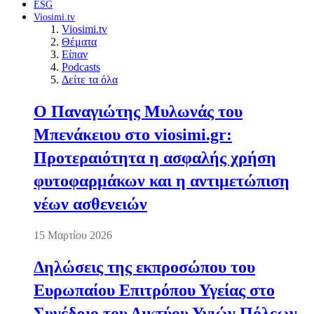
ESG
Viosimi.tv
Viosimi.tv
Θέματα
Είπαν
Podcasts
Δείτε τα όλα
Ο Παναγιώτης Μυλωνάς του
Μπενάκειου στο viosimi.gr:
Προτεραιότητα η ασφαλής χρήση
φυτοφαρμάκων και η αντιμετώπιση
νέων ασθενειών
15 Μαρτίου 2026
Δηλώσεις της εκπροσώπου του
Ευρωπαίου Επιτρόπου Υγείας στο
Συνέδριο του Δικτύου Υγιών Πόλεων