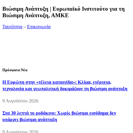
Bιώσιμη Ανάπτυξη | Ευρωπαϊκό Ινστιτούτο για τη
Βιώσιμη Ανάπτυξη, ΑΜΚΕ
Ταυτότητα
–
Επικοινωνία
Διεύθυνση:
19ης Μαΐου 52, Τ.Θ. 60256, Θέρμη, 57001
Θεσσαλονίκη
Τηλέφωνο:
2310210777
Fax:
2310210417
E-mail:
info@viosimi.gr
Πρόσφατα Νέα
Η Ευρώπη στην «τέλεια καταιγίδα»: Κλίμα, ενέργεια,
τεχνολογία και γεωπολιτική δοκιμάζουν τη βιώσιμη ανάπτυξη
9 Αυγούστου 2026
Στα 30 λεπτά το ροδάκινο: Χωρίς βιώσιμο εισόδημα δεν
υπάρχει βιώσιμη ανάπτυξη
9 Αυγούστου 2026