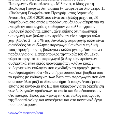
Παραγωγών Θεσσαλονίκης . Μιλώντας ο ίδιος για τη
Βιολογική Γεωργία στη viosimi tv, αναφέρεται στο μέτρο 11
«Βιολογική Γεωργία» του Προγράμματος Αγροτικής
Ανάπτυξης 2014-2020 που είναι σε εξέλιξη μέχρι τις 28
Μαρτίου και στο οποίο μπορούν υποβάλλουν αίτηση για να
ενταχθούν όσοι αγρότες επιθυμούν να καλλιεργήσουν
βιολογικά προϊόντα. Επισημαίνει επίσης ότι η ελληνική
παραγωγή των βιολογικών προϊόντων είναι σήμερα πολύ
χαμηλά στο 2 – 2,5 % της συνολικής παραγωγής αλλά είναι
αισιόδοξος ότι οι έλληνες παραγωγοί θα κάνουν τη δική
τους στροφή προς τις βιολογικές καλλιέργειες. Διατυπώνει
παράλληλα ο κ. Παπαδοπουλος την πικρία του ότι μέχρι
τώρα οι πραγματικοί παραγωγοί βιολογικών προϊόντων
ουσιαστικά είναι εκτός προγραμμάτων «λόγω κακών
κυβερνητικών επιλογών που σχεδίαζαν τα προγράμματα»
και συμπληρώνει ότι «δεν υπήρχε ουσιαστική βοήθεια από
το κράτος με ευθύνη και των ίδιων των παραγωγών που δεν
απαιτούν όλοι μαζί τα δίκαια αιτήματά τους». Αναφέρεται
επίσης σε κονδύλια της ΕΕ που υπάρχουν για τη διαφήμιση
των βιολογικών προϊόντων, τα οποία και θα αξιοποιήσουν
στο έπακρο. Τέλος μας «ξεναγεί» στις βιολογικές αγορές
της Θεσσαλονίκης και αναφέρεται και στο κοινωνικό έργο
που προσφέρουν.
γεωργία
πιστοποίηση