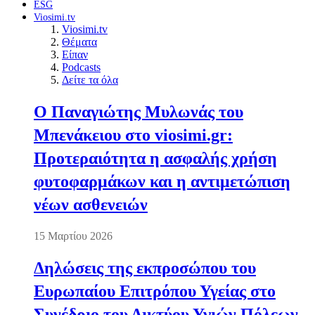
ESG
Viosimi.tv
Viosimi.tv
Θέματα
Είπαν
Podcasts
Δείτε τα όλα
Ο Παναγιώτης Μυλωνάς του
Μπενάκειου στο viosimi.gr:
Προτεραιότητα η ασφαλής χρήση
φυτοφαρμάκων και η αντιμετώπιση
νέων ασθενειών
15 Μαρτίου 2026
Δηλώσεις της εκπροσώπου του
Ευρωπαίου Επιτρόπου Υγείας στο
Συνέδριο του Δικτύου Υγιών Πόλεων