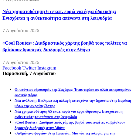
Νέα χρηματοδότηση 65 εκατ. ευρώ για έργα ύδρευσης:
Ενισχύεται η ανθεκτικότητα απέναντι στη λειψυδρία
7 Αυγούστου 2026
«Cool Routes»: Διαδραστικός χάρτης βοηθά τους πολίτες να
βρίσκουν δροσερές διαδρομές στην Αθήνα
7 Αυγούστου 2026
Facebook
Twitter
Instagram
Παρασκευή, 7 Αυγούστου
:
Οι υπόγειοι υδροφορείς της Σαχάρας: Ένας τεράστιος αλλά πεπερασμένος
φυσικός πόρος
Νέα ανάλυση: Η κλιματική αλλαγή επιταχύνει την ξηρασία στην Ευρώπη
μέσω της ακραίας ζέστης
Νέα χρηματοδότηση 65 εκατ. ευρώ για έργα ύδρευσης: Ενισχύεται η
ανθεκτικότητα απέναντι στη λειψυδρία
«Cool Routes»: Διαδραστικός χάρτης βοηθά τους πολίτες να βρίσκουν
δροσερές διαδρομές στην Αθήνα
«Ανθρώπινο ψυγείο» στην Ιαπωνία: Μια νέα τεχνολογία για την