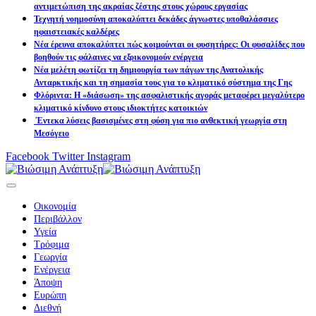
αντιμετώπιση της ακραίας ζέστης στους χώρους εργασίας
Τεχνητή νοημοσύνη αποκαλύπτει δεκάδες άγνωστες υποθαλάσσιες
ηφαιστειακές καλδέρες
Νέα έρευνα αποκαλύπτει πώς κοιμούνται οι φυσητήρες: Οι φυσαλίδες που
βοηθούν τις φάλαινες να εξοικονομούν ενέργεια
Νέα μελέτη φωτίζει τη δημιουργία των πάγων της Ανατολικής
Ανταρκτικής και τη σημασία τους για το κλιματικό σύστημα της Γης
Φλόριντα: Η «διάσωση» της ασφαλιστικής αγοράς μεταφέρει μεγαλύτερο
κλιματικό κίνδυνο στους ιδιοκτήτες κατοικιών
Έντεκα λύσεις βασισμένες στη φύση για πιο ανθεκτική γεωργία στη
Μεσόγειο
Facebook
Twitter
Instagram
Οικονομία
Περιβάλλον
Υγεία
Τρόφιμα
Γεωργία
Ενέργεια
Άποψη
Ευρώπη
Διεθνή