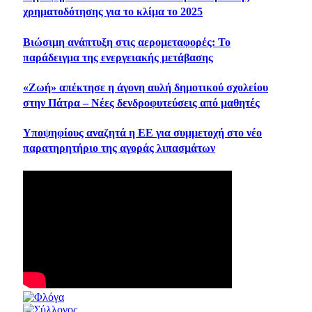
χρηματοδότησης για το κλίμα το 2025
Βιώσιμη ανάπτυξη στις αερομεταφορές: Το
παράδειγμα της ενεργειακής μετάβασης
«Ζωή» απέκτησε η άγονη αυλή δημοτικού σχολείου
στην Πάτρα – Νέες δενδροφυτεύσεις από μαθητές
Υποψηφίους αναζητά η ΕE για συμμετοχή στο νέο
παρατηρητήριο της αγοράς λιπασμάτων