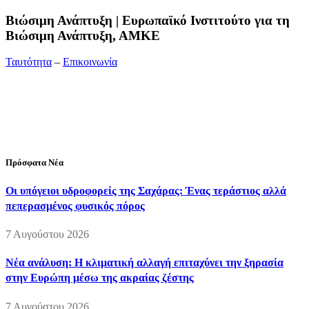
Bιώσιμη Ανάπτυξη | Ευρωπαϊκό Ινστιτούτο για τη
Βιώσιμη Ανάπτυξη, ΑΜΚΕ
Ταυτότητα
–
Επικοινωνία
Διεύθυνση:
19ης Μαΐου 52, Τ.Θ. 60256, Θέρμη, 57001
Θεσσαλονίκη
Τηλέφωνο:
2310210777
Fax:
2310210417
E-mail:
info@viosimi.gr
Πρόσφατα Νέα
Οι υπόγειοι υδροφορείς της Σαχάρας: Ένας τεράστιος αλλά
πεπερασμένος φυσικός πόρος
7 Αυγούστου 2026
Νέα ανάλυση: Η κλιματική αλλαγή επιταχύνει την ξηρασία
στην Ευρώπη μέσω της ακραίας ζέστης
7 Αυγούστου 2026