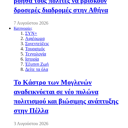
βοηθά τους πολίτες να βρίσκουν
δροσερές διαδρομές στην Αθήνα
7 Αυγούστου 2026
Κατηγορίες
ΣΥΝ+
Αφιέρωμα
Συνεντεύξεις
Τουρισμός
Τεχνολογία
Ιστορία
Έξυπνη Ζωή
Δείτε τα όλα
Το Κάστρο των Μογλενών
αναδεικνύεται σε νέο πυλώνα
πολιτισμού και βιώσιμης ανάπτυξης
στην Πέλλα
3 Αυγούστου 2026