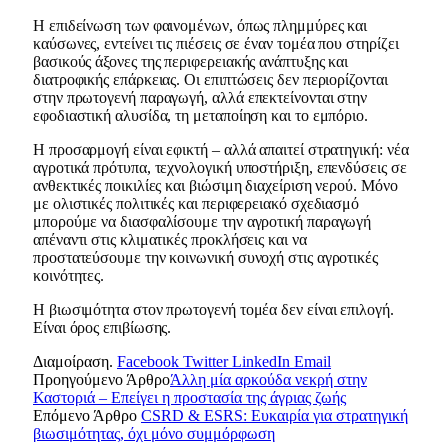
Η επιδείνωση των φαινομένων, όπως πλημμύρες και
καύσωνες, εντείνει τις πιέσεις σε έναν τομέα που στηρίζει
βασικούς άξονες της περιφερειακής ανάπτυξης και
διατροφικής επάρκειας. Οι επιπτώσεις δεν περιορίζονται
στην πρωτογενή παραγωγή, αλλά επεκτείνονται στην
εφοδιαστική αλυσίδα, τη μεταποίηση και το εμπόριο.
Η προσαρμογή είναι εφικτή – αλλά απαιτεί στρατηγική: νέα
αγροτικά πρότυπα, τεχνολογική υποστήριξη, επενδύσεις σε
ανθεκτικές ποικιλίες και βιώσιμη διαχείριση νερού. Μόνο
με ολιστικές πολιτικές και περιφερειακό σχεδιασμό
μπορούμε να διασφαλίσουμε την αγροτική παραγωγή
απέναντι στις κλιματικές προκλήσεις και να
προστατεύσουμε την κοινωνική συνοχή στις αγροτικές
κοινότητες.
Η βιωσιμότητα στον πρωτογενή τομέα δεν είναι επιλογή.
Είναι όρος επιβίωσης.
Διαμοίραση.
Facebook
Twitter
LinkedIn
Email
Προηγούμενο Άρθρο
Άλλη μία αρκούδα νεκρή στην
Καστοριά – Επείγει η προστασία της άγριας ζωής
Επόμενο Άρθρο
CSRD & ESRS: Ευκαιρία για στρατηγική
βιωσιμότητας, όχι μόνο συμμόρφωση