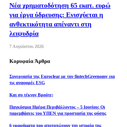
Νέα χρηματοδότηση 65 εκατ. ευρώ
για έργα ύδρευσης: Ενισχύεται η
ανθεκτικότητα απέναντι στη
λειψυδρία
7 Αυγούστου 2026
Κορυφαία Άρθρα
Συνεργασία της Euroclear με την fintechGreenomy για
τις αναφορές ESG
Και συ τέκνον Βρούτε;
Παγκόσμια Ημέρα Περιβάλλοντος – 5 Ιουνίου: Οι
παρεμβάσεις του ΥΠΕΝ για προστασία της φύσης
6 γραφήματα που αποτυπώνουν την ιστορία της