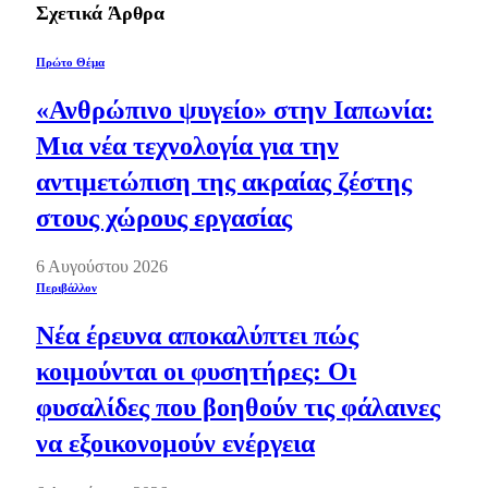
Σχετικά
Άρθρα
Πρώτο Θέμα
«Ανθρώπινο ψυγείο» στην Ιαπωνία:
Μια νέα τεχνολογία για την
αντιμετώπιση της ακραίας ζέστης
στους χώρους εργασίας
6 Αυγούστου 2026
Περιβάλλον
Νέα έρευνα αποκαλύπτει πώς
κοιμούνται οι φυσητήρες: Οι
φυσαλίδες που βοηθούν τις φάλαινες
να εξοικονομούν ενέργεια