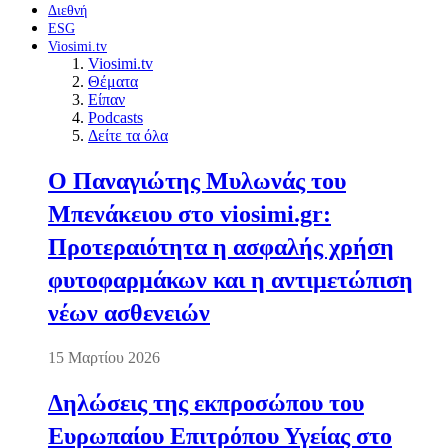
Διεθνή
ESG
Viosimi.tv
Viosimi.tv
Θέματα
Είπαν
Podcasts
Δείτε τα όλα
Ο Παναγιώτης Μυλωνάς του
Μπενάκειου στο viosimi.gr:
Προτεραιότητα η ασφαλής χρήση
φυτοφαρμάκων και η αντιμετώπιση
νέων ασθενειών
15 Μαρτίου 2026
Δηλώσεις της εκπροσώπου του
Ευρωπαίου Επιτρόπου Υγείας στο