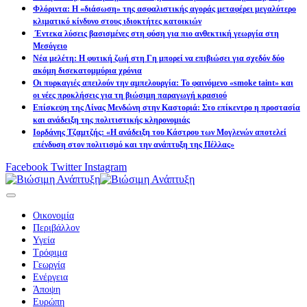
Φλόριντα: Η «διάσωση» της ασφαλιστικής αγοράς μεταφέρει μεγαλύτερο
κλιματικό κίνδυνο στους ιδιοκτήτες κατοικιών
Έντεκα λύσεις βασισμένες στη φύση για πιο ανθεκτική γεωργία στη
Μεσόγειο
Νέα μελέτη: Η φυτική ζωή στη Γη μπορεί να επιβιώσει για σχεδόν δύο
ακόμη δισεκατομμύρια χρόνια
Οι πυρκαγιές απειλούν την αμπελουργία: Το φαινόμενο «smoke taint» και
οι νέες προκλήσεις για τη βιώσιμη παραγωγή κρασιού
Επίσκεψη της Λίνας Μενδώνη στην Καστοριά: Στο επίκεντρο η προστασία
και ανάδειξη της πολιτιστικής κληρονομιάς
Ιορδάνης Τζαμτζής: «Η ανάδειξη του Κάστρου των Μογλενών αποτελεί
επένδυση στον πολιτισμό και την ανάπτυξη της Πέλλας»
Facebook
Twitter
Instagram
Οικονομία
Περιβάλλον
Υγεία
Τρόφιμα
Γεωργία
Ενέργεια
Άποψη
Ευρώπη