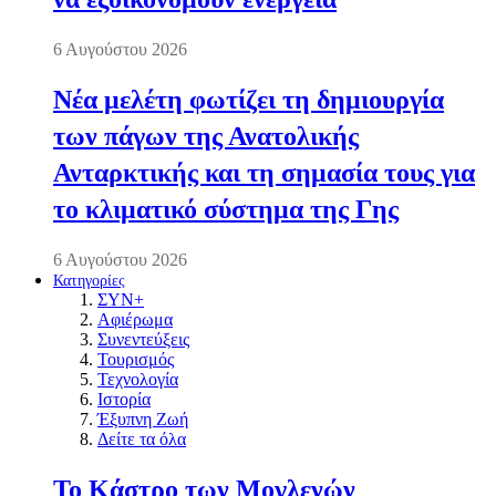
6 Αυγούστου 2026
Νέα μελέτη φωτίζει τη δημιουργία
των πάγων της Ανατολικής
Ανταρκτικής και τη σημασία τους για
το κλιματικό σύστημα της Γης
6 Αυγούστου 2026
Κατηγορίες
ΣΥΝ+
Αφιέρωμα
Συνεντεύξεις
Τουρισμός
Τεχνολογία
Ιστορία
Έξυπνη Ζωή
Δείτε τα όλα
Το Κάστρο των Μογλενών