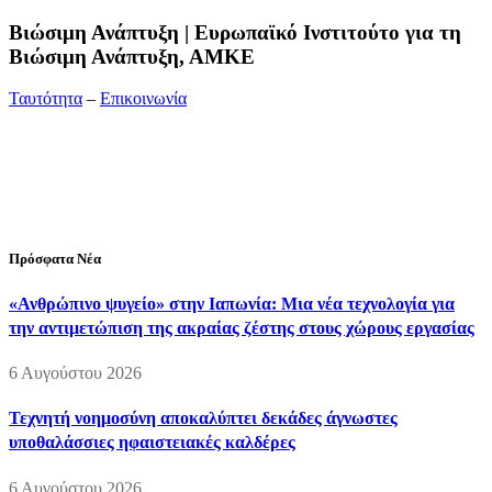
Bιώσιμη Ανάπτυξη | Ευρωπαϊκό Ινστιτούτο για τη
Βιώσιμη Ανάπτυξη, ΑΜΚΕ
Ταυτότητα
–
Επικοινωνία
Διεύθυνση:
19ης Μαΐου 52, Τ.Θ. 60256, Θέρμη, 57001
Θεσσαλονίκη
Τηλέφωνο:
2310210777
Fax:
2310210417
E-mail:
info@viosimi.gr
Πρόσφατα Νέα
«Ανθρώπινο ψυγείο» στην Ιαπωνία: Μια νέα τεχνολογία για
την αντιμετώπιση της ακραίας ζέστης στους χώρους εργασίας
6 Αυγούστου 2026
Τεχνητή νοημοσύνη αποκαλύπτει δεκάδες άγνωστες
υποθαλάσσιες ηφαιστειακές καλδέρες
6 Αυγούστου 2026