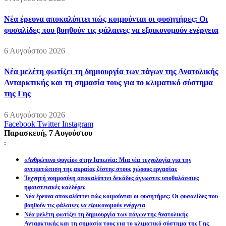
Νέα έρευνα αποκαλύπτει πώς κοιμούνται οι φυσητήρες: Οι
φυσαλίδες που βοηθούν τις φάλαινες να εξοικονομούν ενέργεια
6 Αυγούστου 2026
Νέα μελέτη φωτίζει τη δημιουργία των πάγων της Ανατολικής
Ανταρκτικής και τη σημασία τους για το κλιματικό σύστημα
της Γης
6 Αυγούστου 2026
Facebook
Twitter
Instagram
Παρασκευή, 7 Αυγούστου
:
«Ανθρώπινο ψυγείο» στην Ιαπωνία: Μια νέα τεχνολογία για την
αντιμετώπιση της ακραίας ζέστης στους χώρους εργασίας
Τεχνητή νοημοσύνη αποκαλύπτει δεκάδες άγνωστες υποθαλάσσιες
ηφαιστειακές καλδέρες
Νέα έρευνα αποκαλύπτει πώς κοιμούνται οι φυσητήρες: Οι φυσαλίδες που
βοηθούν τις φάλαινες να εξοικονομούν ενέργεια
Νέα μελέτη φωτίζει τη δημιουργία των πάγων της Ανατολικής
Ανταρκτικής και τη σημασία τους για το κλιματικό σύστημα της Γης