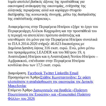
τομέα αποτελεί βασικός άξονας της προσπάθειας για
οικονομική ανάκαμψη της οικονομίας, ενίσχυσης της
ελληνικής περιφέρειας αλλά και κυρίαρχο στοιχείο
διατήρησης της κοινωνικής συνοχής, μέσω της διασφάλισης
της επισιτιστικής επάρκειας».
Αναφερόμενος στην Περιφέρεια Ηπείρου εξήρε το έργο του
Περιφερειάρχη Αλέκου Καχριμάνη και την προσπάθειά του
η περιοχή να αποτελέσει πρότυπο ανάπτυξης και
υπενθύμισε ότι μόνο για την Περιφέρεια Ηπείρου συνολικά
το ΠΑΑ 2014-2020 στήριξε 46.623 δικαιούχους με
Δημόσια Δαπάνη ύψους 316 εκατ. ευρώ. Ενώ, μόνο μέσω
του προγράμματος LEADER και του Μέτρου 19, η
Αναπτυξιακή Ηπείρου και η Αναπτυξιακή Νοτίου Ηπείρου –
Αμβρακικού, επένδυσαν στην Περιφέρεια Ηπείρου
κονδύλια άνω των 17,5 εκατ. ευρώ.
Διαμοίραση.
Facebook
Twitter
LinkedIn
Email
Προηγούμενο Άρθρο
Στάθης Κωνσταντινίδης: Σε φάση
υλοποίησης η αναδιάρθρωση της οικονομίας της Δυτικής
Μακεδονίας
Επόμενο Άρθρο
Διαγωνισμός για βραβεία «Πράσινη
Πρωτεύουσα της Ευρώπης» και «Ευρωπαϊκό Πράσινο
Φύλλο» του 2026