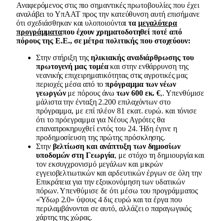
Αναφερόμενος στις πιο σημαντικές πρωτοβουλίες που έχει
αναλάβει το ΥπΑΑΤ προς την κατεύθυνση αυτή επισήμανε
ότι σχεδιάσθηκαν και υλοποιούνται
τα
μεγαλύτερα
προγράμματα
που έχουν χρηματοδοτηθεί ποτέ από
πόρους της Ε.Ε.,
σε μέτρα πολιτικής που στοχεύουν:
Στην στήριξη της
ηλικιακής αναδιάρθρωσης του
πρωτογενή μας τομέα
και στην ενθάρρυνση της
νεανικής επιχειρηματικότητας στις αγροτικές μας
περιοχές μέσα από το
πρόγραμμα των νέων
γεωργών
με πόρους άνω
των 600 εκ. €
,. Υπενθύμισε
μάλιστα την ένταξη 2.200 επιλαχόντων στο
πρόγραμμα, με επί πλέον 81 εκατ. ευρώ. και τόνισε
ότι το πρόεγραμμα για Νέους Αγρότες θα
επαναπροκηρυχθεί εντός του 24. Ήδη έγινε η
προδημοσίευση της πρώτης πρόσκλησης.
Στην
βελτίωση και ανάπτυξη των δημοσίων
υποδομών στη Γεωργία
, με στόχο τη δημιουργία και
τον εκσυγχρονισμό μεγάλων και μικρών
εγγειοβελτιωτικών και αρδευτικών έργων σε όλη την
Επικράτεια για την εξοικονόμηση των υδατικών
πόρων. Υπενθύμισε δε ότι μέσω του προγράμματος
«Ύδωρ 2.0» ύψους 4 δις ευρώ και τα έργα που
περιλαμβάνονται σε αυτό, αλλάζει ο παραγωγικός
χάρτης της χώρας.