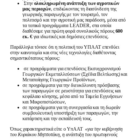
Στην
ολοκληρωμένη ανάπτυξη των αγροτικών
μας περιοχών
, επιδιώκοντας τη διασύνδεση της
γεωργικής παραγωγής με τον τουρισμό, τον
πολιτισμό και την αγροτική μας παράδοση, μέσα από
τα τοπικά προγράμματα LEADER, στα οποία
διαθέσαμε για πρώτη φορά συνολικούς πόρους
600
εκ. €
για ιδιωτικές και δημόσιες επενδύσεις.
Παράλληλα τόνισε ότι η πολιτική του ΥΠΑΑΤ επενδύει
στην καινοτομία και στις νέες τεχνολογίες διαθέτοντας
σημαντικότατους πόρους:
σε προγράμματα για επενδύσεις
Εκσυγχρονισμού
Γεωργικών Εκμεταλλεύσεων (Σχέδια Βελτίωσης) και
Μεταποίησης Γεωργικών Προϊόντων,
σε προγράμματα για την διευκόλυνση πρόσβασης
των παραγωγών σε ρευστότητα για επενδύσεις και
κεφάλαιο κίνησης, μέσα από τα Ταμεία Εγγυήσεων
και Μικροπιστώσεων,
σε προγράμματα για τη συνεργασία και τη δωρεάν
συμβουλευτική υποστήριξη των παραγωγών, την
κατάρτιση και την εκπαίδευσή τους.
Όπως χαρακτηριστικά είπε ο ΥπΑΑΤ
«για την κυβέρνηση
του Κυριάκου Μητσοτάκη, η ανάπτυξη του πρωτογενούς