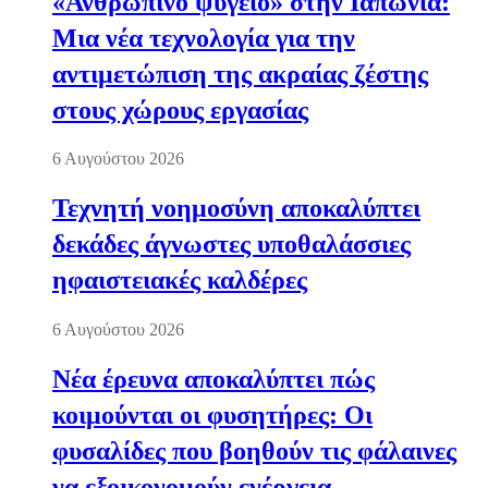
«Ανθρώπινο ψυγείο» στην Ιαπωνία:
Μια νέα τεχνολογία για την
αντιμετώπιση της ακραίας ζέστης
στους χώρους εργασίας
6 Αυγούστου 2026
Τεχνητή νοημοσύνη αποκαλύπτει
δεκάδες άγνωστες υποθαλάσσιες
ηφαιστειακές καλδέρες
6 Αυγούστου 2026
Νέα έρευνα αποκαλύπτει πώς
κοιμούνται οι φυσητήρες: Οι
φυσαλίδες που βοηθούν τις φάλαινες
να εξοικονομούν ενέργεια