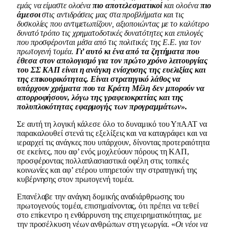
εμάς να είμαστε ολοένα
πιο αποτελεσματικοί
και ολοένα
πιο
άμεσοι
στις αντιδράσεις μας στα προβλήματα και τις
δυσκολίες που αντιμετωπίζουν, αξιοποιώντας με το καλύτερο
δυνατό τρόπο τις χρηματοδοτικές δυνατότητες και επιλογές
που προσφέρονται μέσα από τις πολιτικές της Ε.Ε. για τον
πρωτογενή τομέα.
Γι’ αυτό κι ένα από τα ζητήματα που
έθεσα στον απολογισμό για τον πρώτο χρόνο λειτουργίας
του ΣΣ ΚΑΠ είναι η ανάγκη ενίσχυσης της ευελιξίας και
της επικουρικότητας. Είναι στρατηγικό λάθος να
υπάρχουν χρήματα που τα Κράτη Μέλη δεν μπορούν να
απορροφήσουν, λόγω της γραφειοκρατίας και της
πολυπλοκότητας εφαρμογής των προγραμμάτων».
Σε αυτή τη λογική κάλεσε όλο το δυναμικό του ΥπΑΑΤ να
παρακαλουθεί στενά τις εξελίξεις και να καταγράφει και να
ιεραρχεί τις ανάγκες που υπάρχουν, δίνοντας προτεραιότητα
σε εκείνες, που αφ’ ενός μοχλεύουν πόρους τη ΚΑΠ,
προσφέροντας πολλαπλασιαστικά οφέλη στις τοπικές
κοινωνίες και αφ’ ετέρου υπηρετούν την στρατηγική της
κυβέρνησης στον πρωτογενή τομέα.
Επανέλαβε την ανάγκη δομικής αναδιάρθρωσης του
πρωτογενούς τομέα, επισημαίνοντας, ότι πρέπει να τεθεί
στο επίκεντρο η ενθάρρυνση της επιχειρηματικότητας, με
την προσέλκυση νέων ανθρώπων στη γεωργία. «
Οι νέοι να