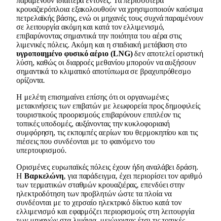
παραμένουν ιδιαίτερα έντονες. Τα περισσότερα
κρουαζιερόπλοια εξακολουθούν να χρησιμοποιούν καύσιμα
πετρελαϊκής βάσης, ενώ οι μηχανές τους συχνά παραμένουν
σε λειτουργία ακόμη και κατά τον ελλιμενισμό,
επιβαρύνοντας σημαντικά την ποιότητα του αέρα στις
λιμενικές πόλεις. Ακόμη και η σταδιακή μετάβαση στο
υγροποιημένο φυσικό αέριο (LNG)
δεν αποτελεί οριστική
λύση, καθώς οι διαρροές μεθανίου μπορούν να αυξήσουν
σημαντικά το κλιματικό αποτύπωμα σε βραχυπρόθεσμο
ορίζοντα.
Η μελέτη επισημαίνει επίσης ότι οι οργανωμένες
μετακινήσεις των επιβατών με λεωφορεία προς δημοφιλείς
τουριστικούς προορισμούς επιβαρύνουν επιπλέον τις
τοπικές υποδομές, αυξάνοντας την κυκλοφοριακή
συμφόρηση, τις εκπομπές αερίων του θερμοκηπίου και τις
πιέσεις που συνδέονται με το φαινόμενο του
υπερτουρισμού.
Ορισμένες ευρωπαϊκές πόλεις έχουν ήδη αναλάβει δράση.
Η
Βαρκελώνη
, για παράδειγμα, έχει περιορίσει τον αριθμό
των τερματικών σταθμών κρουαζιέρας, επενδύει στην
ηλεκτροδότηση των προβλητών ώστε τα πλοία να
συνδέονται με το χερσαίο ηλεκτρικό δίκτυο κατά τον
ελλιμενισμό και εφαρμόζει περιορισμούς στη λειτουργία
των μηχανών στα λιμάνια, μειώνοντας έτσι τις τοπικές