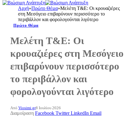
Αρχή
»
Πρώτο Θέμα
»
Μελέτη T&E: Οι κρουαζιέρες
στη Μεσόγειο επιβαρύνουν περισσότερο το
περιβάλλον και φορολογούνται λιγότερο
Πρώτο Θέμα
Μελέτη T&E: Οι
κρουαζιέρες στη Μεσόγειο
επιβαρύνουν περισσότερο
το περιβάλλον και
φορολογούνται λιγότερο
Από
Viosimi.gr
8 Ιουλίου 2026
Διαμοίραση
Facebook
Twitter
LinkedIn
Email