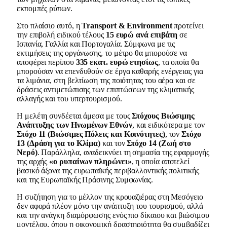
εκπομπές ρύπων.
Στο πλαίσιο αυτό, η
Transport & Environment
προτείνει
την επιβολή ειδικού τέλους
15 ευρώ ανά επιβάτη
σε
Ισπανία, Γαλλία και Πορτογαλία. Σύμφωνα με τις
εκτιμήσεις της οργάνωσης, το μέτρο θα μπορούσε να
αποφέρει περίπου
335 εκατ. ευρώ ετησίως
, τα οποία θα
μπορούσαν να επενδυθούν σε έργα καθαρής ενέργειας για
τα λιμάνια, στη βελτίωση της ποιότητας του αέρα και σε
δράσεις αντιμετώπισης των επιπτώσεων της κλιματικής
αλλαγής και του υπερτουρισμού.
Η μελέτη συνδέεται άμεσα με τους
Στόχους Βιώσιμης
Ανάπτυξης των Ηνωμένων Εθνών
, και ειδικότερα με τον
Στόχο 11 (Βιώσιμες Πόλεις και Κοινότητες)
, τον
Στόχο
13 (Δράση για το Κλίμα)
και τον
Στόχο 14 (Ζωή στο
Νερό)
. Παράλληλα, αναδεικνύει τη σημασία της εφαρμογής
της αρχής
«ο ρυπαίνων πληρώνει»
, η οποία αποτελεί
βασικό άξονα της ευρωπαϊκής περιβαλλοντικής πολιτικής
και της Ευρωπαϊκής Πράσινης Συμφωνίας.
Η συζήτηση για το μέλλον της κρουαζιέρας στη Μεσόγειο
δεν αφορά πλέον μόνο την ανάπτυξη του τουρισμού, αλλά
και την ανάγκη διαμόρφωσης ενός πιο δίκαιου και βιώσιμου
μοντέλου, όπου η οικονομική δραστηριότητα θα συμβαδίζει