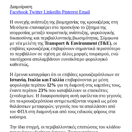
Διαμοίραση
Facebook
Twitter
LinkedIn
Pinterest
Email
Η συνεχής ανάπτυξη της βιομηχανίας της κρουαζιέρας στη
Μεσόγειο επαναφέρει στο προσκήνιο το ζήτημα της
ισορροπίας μεταξύ τουριστικής ανάπτυξης, φορολογικής
δικαιοσύνης και περιβαλλοντικής βιωσιμότητας. Σύμφωνα
με νέα μελέτη της
Transport & Environment (T&E)
, οι
επιβάτες κρουαζιέρας επιβαρύνουν σημαντικά περισσότερο
το περιβάλλον σε σχέση με άλλες μορφές τουρισμού, ενώ
ταυτόχρονα απολαμβάνουν ευνοϊκότερο φορολογικό
καθεστώς.
Η έρευνα καταγράφει ότι οι επιβάτες κρουαζιερόπλοιων σε
Ισπανία, Ιταλία και Γαλλία
επιβαρύνονται με μέση
φορολογία περίπου
12%
για τη διαμονή στις καμπίνες τους,
έναντι περίπου
23%
που καταβάλλουν οι επισκέπτες
ξενοδοχείων. Η διαφοροποίηση αυτή οφείλεται στο γεγονός
ότι τα κρουαζιερόπλοια αντιμετωπίζονται νομικά ως μέσα
θαλάσσιων μεταφορών, γεγονός που τα απαλλάσσει από
τον ΦΠΑ στη διαμονή και από τους ειδικούς φόρους στα
καύσιμα.
Την ίδια στιγμή, οι περιβαλλοντικές επιπτώσεις του κλάδου