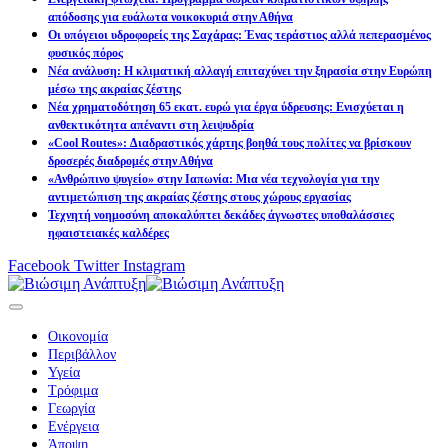
απόδοσης για ευάλωτα νοικοκυριά στην Αθήνα
Οι υπόγειοι υδροφορείς της Σαχάρας: Ένας τεράστιος αλλά πεπερασμένος
φυσικός πόρος
Νέα ανάλυση: Η κλιματική αλλαγή επιταχύνει την ξηρασία στην Ευρώπη
μέσω της ακραίας ζέστης
Νέα χρηματοδότηση 65 εκατ. ευρώ για έργα ύδρευσης: Ενισχύεται η
ανθεκτικότητα απέναντι στη λειψυδρία
«Cool Routes»: Διαδραστικός χάρτης βοηθά τους πολίτες να βρίσκουν
δροσερές διαδρομές στην Αθήνα
«Ανθρώπινο ψυγείο» στην Ιαπωνία: Μια νέα τεχνολογία για την
αντιμετώπιση της ακραίας ζέστης στους χώρους εργασίας
Τεχνητή νοημοσύνη αποκαλύπτει δεκάδες άγνωστες υποθαλάσσιες
ηφαιστειακές καλδέρες
Facebook
Twitter
Instagram
Οικονομία
Περιβάλλον
Υγεία
Τρόφιμα
Γεωργία
Ενέργεια
Άποψη