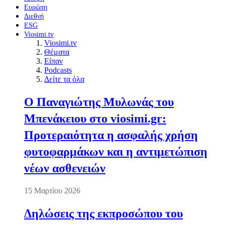
Ευρώπη
Διεθνή
ESG
Viosimi.tv
Viosimi.tv
Θέματα
Είπαν
Podcasts
Δείτε τα όλα
Ο Παναγιώτης Μυλωνάς του
Μπενάκειου στο viosimi.gr:
Προτεραιότητα η ασφαλής χρήση
φυτοφαρμάκων και η αντιμετώπιση
νέων ασθενειών
15 Μαρτίου 2026
Δηλώσεις της εκπροσώπου του