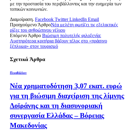
με την προστασία του περιβάλλοντος και την ευημερία των
τοπικών κοινωνιών.
Διαμοίραση.
Facebook
Twitter
LinkedIn
Email
Προηγούμενο Άρθρο
Νέα μελέτη φωτίζει τις εξελικτικές
ρίζες του ανθρώπινου γέλιου
Επόμενο Άρθρο
Βιώσιμη πολυτελής φιλοξενία:
Αυστηρότερα κριτήρια βάζουν τέλος στο «πράσινο
ξέπλυμα» στον τουρισμό
Σχετικά
Άρθρα
Περιβάλλον
Νέα χρηματοδότηση 3,07 εκατ. ευρώ
για τη βιώσιμη διαχείριση της λίμνης
Δοϊράνης και τη διασυνοριακή
συνεργασία Ελλάδας – Βόρειας
Μακεδονίας