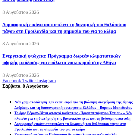
8 Αυγούστου 2026
Δορυφορική εικόνα αποτυπώνει τη δυναμική του θαλάσσιου
πάγου στη Γροιλανδία και τη σημασία του για το κλίμα
8 Αυγούστου 2026
Ενεργειακή φτώχεια: Πρόγραμμα δωρεάν κλιματιστικών
υψηλής απόδοσης για ευάλωτα νοικοκυριά στην Αθήνα
8 Αυγούστου 2026
Facebook
Twitter
Instagram
Σάββατο, 8 Αυγούστου
:
Νέα χρηματοδότηση 3,07 εκατ. ευρώ για τη βιώσιμη διαχείριση της λίμνης
Δοϊράνης και τη διασυνοριακή συνεργασία Ελλάδας – Βόρειας Μακεδονίας
Το όρος Βέρνον–Βίτσι αποκτά καθεστώς «Προστατευόμενου Τοπίου» – Νέο
πλαίσιο για τη διατήρηση της βιοποικιλότητας και τη βιώσιμη ανάπτυξη
Δορυφορική εικόνα αποτυπώνει τη δυναμική του θαλάσσιου πάγου στη
Γροιλανδία και τη σημασία του για το κλίμα
Ενεργειακή φτώχεια: Πρόγραμμα δωρεάν κλιματιστικών υψηλής