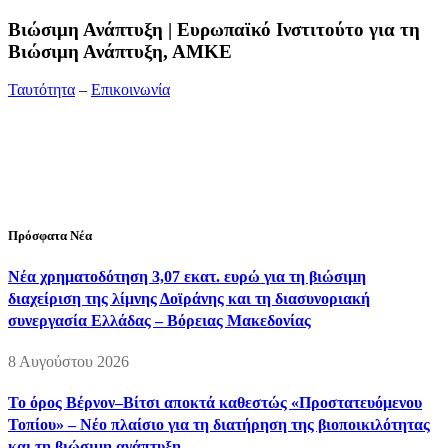
Bιώσιμη Ανάπτυξη | Ευρωπαϊκό Ινστιτούτο για τη
Βιώσιμη Ανάπτυξη, ΑΜΚΕ
Ταυτότητα
–
Επικοινωνία
Διεύθυνση:
19ης Μαΐου 52, Τ.Θ. 60256, Θέρμη, 57001
Θεσσαλονίκη
Τηλέφωνο:
2310210777
Fax:
2310210417
E-mail:
info@viosimi.gr
Πρόσφατα Νέα
Νέα χρηματοδότηση 3,07 εκατ. ευρώ για τη βιώσιμη
διαχείριση της λίμνης Δοϊράνης και τη διασυνοριακή
συνεργασία Ελλάδας – Βόρειας Μακεδονίας
8 Αυγούστου 2026
Το όρος Βέρνον–Βίτσι αποκτά καθεστώς «Προστατευόμενου
Τοπίου» – Νέο πλαίσιο για τη διατήρηση της βιοποικιλότητας
και τη βιώσιμη ανάπτυξη