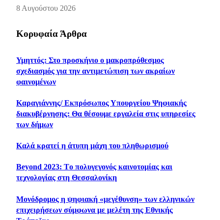
8 Αυγούστου 2026
Κορυφαία Άρθρα
Υμηττός: Στο προσκήνιο ο μακροπρόθεσμος
σχεδιασμός για την αντιμετώπιση των ακραίων
φαινομένων
Καραγιάννης/ Εκπρόσωπος Υπουργείου Ψηφιακής
διακυβέρνησης: Θα θέσουμε εργαλεία στις υπηρεσίες
των δήμων
Καλά κρατεί η άτυπη μάχη του πληθωρισμού
Beyond 2023: Tο πολυγεγονός καινοτομίας και
τεχνολογίας στη Θεσσαλονίκη
Μονόδρομος η ψηφιακή «μεγέθυνση» των ελληνικών
επιχειρήσεων σύμφωνα με μελέτη της Εθνικής