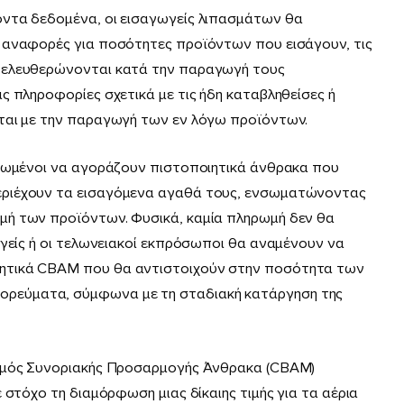
ντα δεδοµένα, οι εισαγωγείς λιπασµάτων θα
 αναφορές για ποσότητες προϊόντων που εισάγουν, τις
πελευθερώνονται κατά την παραγωγή τους
ς πληροφορίες σχετικά µε τις ήδη καταβληθείσες ή
ται µε την παραγωγή των εν λόγω προϊόντων.
ρεωµένοι να αγοράζουν πιστοποιητικά άνθρακα που
εριέχουν τα εισαγόµενα αγαθά τους, ενσωµατώνοντας
µή των προϊόντων. Φυσικά, καµία πληρωµή δεν θα
ωγείς ή οι τελωνειακοί εκπρόσωποι θα αναµένουν να
ητικά CBAM που θα αντιστοιχούν στην ποσότητα των
ρεύµατα, σύµφωνα µε τη σταδιακή κατάργηση της
ισµός Συνοριακής Προσαρµογής Άνθρακα (CBAM)
 στόχο τη διαµόρφωση µιας δίκαιης τιµής για τα αέρια