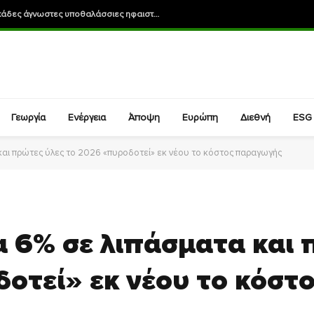
Τεχνητή νοημοσύνη αποκαλύπτει δεκάδες άγνωστες υποθαλάσσιες ηφαιστειακές καλδέρες
Γεωργία
Ενέργεια
Άποψη
Ευρώπη
Διεθνή
ESG
αι πρώτες ύλες το 2026 «πυροδοτεί» εκ νέου το κόστος παραγωγής
 6% σε λιπάσματα και
οτεί» εκ νέου το κόστ