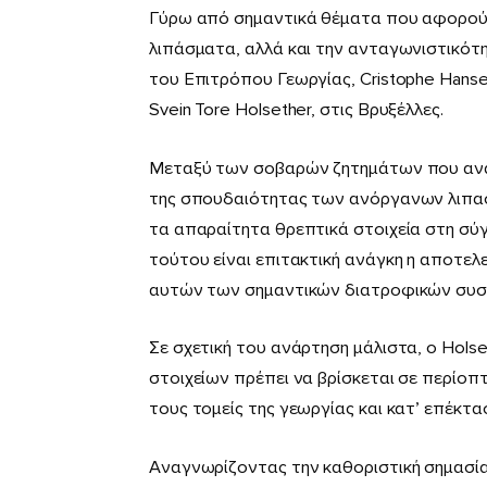
Γύρω από σηµαντικά θέµατα που αφορούν 
λιπάσµατα, αλλά και την ανταγωνιστικό
του Επιτρόπου Γεωργίας, Cristophe Hansen
Svein Tore Holsether, στις Βρυξέλλες.
Μεταξύ των σοβαρών ζητηµάτων που αναδ
της σπουδαιότητας των ανόργανων λιπα
τα απαραίτητα θρεπτικά στοιχεία στη σύ
τούτου είναι επιτακτική ανάγκη η αποτελ
αυτών των σηµαντικών διατροφικών συσ
Σε σχετική του ανάρτηση µάλιστα, ο Hols
στοιχείων πρέπει να βρίσκεται σε περίοπ
τους τοµείς της γεωργίας και κατ’ επέκτ
Αναγνωρίζοντας την καθοριστική σηµασία