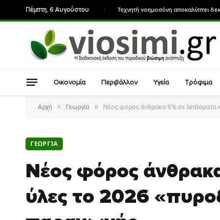
Πέμπτη, 6 Αυγούστου
:
Οικονομία
Περιβάλλον
Υγεία
Τρόφιμα
»
»
Αρχή
Γεωργία
Νέος φόρος άνθρακα 6% σε λιπάσματα κ
ΓΕΩΡΓΊΑ
Νέος φόρος άνθρακα
ύλες το 2026 «πυροδ