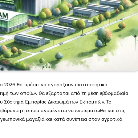
ο 2026 θα πρέπει να αγοράζουν πιστοποιητικά
ιµή των οποίων θα εξαρτάται από τη µέση εβδοµαδιαία
ου Σύστηµα Εµπορίας ∆ικαιωµάτων Εκποµπών. Το
πιβάρυνση η οποία αναµένεται να ενσωµατωθεί και στις
γεωπονικά µαγαζιά και κατά συνέπεια στον αγροτικό