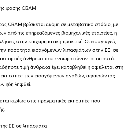
ικής φάσης CBAM
ος CBAM βρίσκεται ακόµη σε µεταβατικό στάδιο, µε
 από τις επηρεαζόµενες βιοµηχανικές εταιρείες, η
ήσεις στην επιχειρηµατική πρακτική. Οι εισαγωγείς
την ποσότητα εισαγόµενων λιπασµάτων στην ΕΕ, σε
ες εκποµπές άνθρακα που ενσωµατώνονται σε αυτά.
δήποτε τιµή άνθρακα έχει καταβληθεί ή οφείλεται στη
ς εκποµπές των εισαγόµενων αγαθών, αφαιρώντας
ν ήδη ληφθεί.
αι κυρίως στις πραγµατικές εκποµπές που
ής.
της ΕΕ σε λιπάσματα