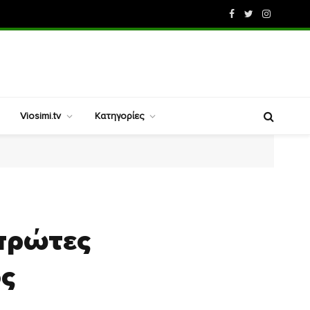
Facebook
Twitter
Instagram
Viosimi.tv
Κατηγορίες
 πρώτες
ος