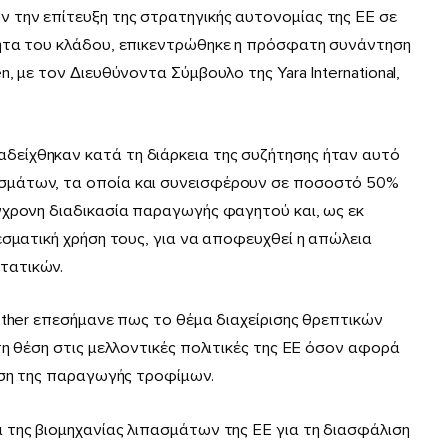
την επίτευξη της στρατηγικής αυτονοµίας της ΕΕ σε
τητα του κλάδου, επικεντρώθηκε η πρόσφατη συνάντηση
, µε τον ∆ιευθύνοντα Σύµβουλο της Yara International,
είχθηκαν κατά τη διάρκεια της συζήτησης ήταν αυτό
σµάτων, τα οποία και συνεισφέρουν σε ποσοστό 50%
γχρονη διαδικασία παραγωγής φαγητού και, ως εκ
εσµατική χρήση τους, για να αποφευχθεί η απώλεια
τατικών.
ether επεσήµανε πως το θέµα διαχείρισης θρεπτικών
τη θέση στις µελλοντικές πολιτικές της ΕΕ όσον αφορά
αση της παραγωγής τροφίµων.
 της βιοµηχανίας λιπασµάτων της ΕΕ για τη διασφάλιση