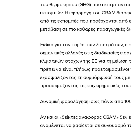
του θερµοκηπίου (GHG) που εκπέµπονται
εκποµπών. Η εφαρµογή του CBAM διασφαλί
από τις εκποµπές που προέρχονται από 
µετάβαση σε πιο καθαρές παραγωγικές δια
Ειδικά για τον τοµέα των λιπασµάτων, η 
σηµαντικές αλλαγές στις διαδικασίες ει
κλιµατικών στόχων της ΕΕ για τη µείωση
πρέπει να είναι πλήρως προετοιµασµένοι 
εξασφαλίζοντας τη συµµόρφωσή τους µε τ
προσαρµόζοντας τις επιχειρηµατικές του
Δυναμική φορολόγηση ίσως πάνω από 100
Αν και οι «δείκτες αναφοράς CBAM» δεν έ
αναμένεται να βασίζεται σε συνδυασμό 