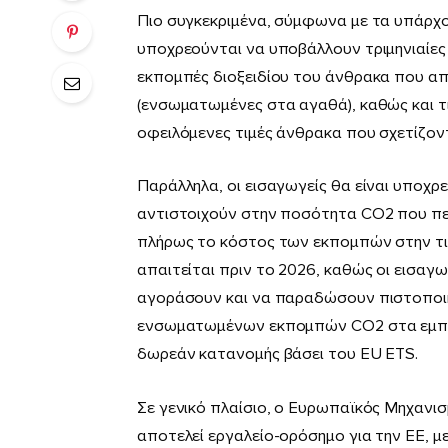
Πιο συγκεκριµένα, σύµφωνα µε τα υπάρχο
υποχρεούνται να υποβάλλουν τριµηνιαίες
εκποµπές διοξειδίου του άνθρακα που α
(ενσωµατωµένες στα αγαθά), καθώς και τι
οφειλόµενες τιµές άνθρακα που σχετίζον
Παράλληλα, οι εισαγωγείς θα είναι υποχ
αντιστοιχούν στην ποσότητα CO2 που π
πλήρως το κόστος των εκποµπών στην τι
απαιτείται πριν το 2026, καθώς οι εισαγ
αγοράσουν και να παραδώσουν πιστοποι
ενσωµατωµένων εκποµπών CO2 στα εµπο
δωρεάν κατανοµής βάσει του EU ETS.
Σε γενικό πλαίσιο, ο Ευρωπαϊκός Μηχαν
αποτελεί εργαλείο-ορόσηµο για την ΕΕ, µε