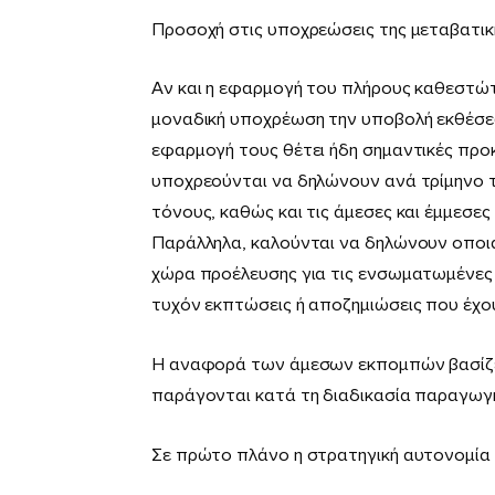
Προσοχή στις υποχρεώσεις της µεταβατ
Αν και η εφαρµογή του πλήρους καθεστώτ
µοναδική υποχρέωση την υποβολή εκθέσεων
εφαρµογή τους θέτει ήδη σηµαντικές προκλ
υποχρεούνται να δηλώνουν ανά τρίµηνο 
τόνους, καθώς και τις άµεσες και έµµεσ
Παράλληλα, καλούνται να δηλώνουν οποια
χώρα προέλευσης για τις ενσωµατωµένε
τυχόν εκπτώσεις ή αποζηµιώσεις που έχου
Η αναφορά των άµεσων εκποµπών βασίζετ
παράγονται κατά τη διαδικασία παραγωγ
Σε πρώτο πλάνο η στρατηγική αυτονομία 