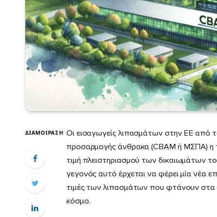
Οι εισαγωγείς λιπασµάτων στην ΕΕ από τ
ΔΙΑΜΟΊΡΑΣΗ
προσαρµογής άνθρακα (CBAM ή ΜΣΠΑ) η τ
τιµή πλειστηριασµού των δικαιωµάτων τ
γεγονός αυτό έρχεται να φέρει µία νέα ε
τιµές των λιπασµάτων που φτάνουν στα 
κόσµο.