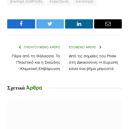
βιώσιμη ανάπτυξη
ευρωζώνη
οικονομία
Facebook
Twitter
LinkedIn
Email
ΠΡΟΗΓΟΎΜΕΝΟ ΆΡΘΡΟ
ΕΠΌΜΕΝΟ ΆΡΘΡΟ
Πέρα από τη Θάλασσα: Το
Από τις σημαίες του Pride
Πλαστικό και η Σκιώδης
στη Δικαιοσύνη: Η Ευρώπη
Κλιματική Επιβάρυνση
κάνει ένα βήμα μπροστά
Άρθρα
Σχετικά