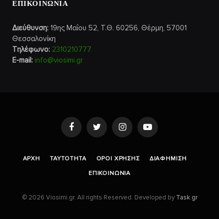
ΕΠΙΚΟΙΝΩΝΙΑ
Διεύθυνση:
19ης Μαΐου 52, Τ.Θ. 60256, Θέρμη, 57001
Θεσσαλονίκη
Τηλέφωνο:
2310210777
E-mail:
info@viosimi.gr
Facebook
Twitter
Instagram
YouTube
AΡΧΉ
ΤΑΥΤΌΤΗΤΑ
ΌΡΟΙ ΧΡΉΣΗΣ
ΔΙΑΦΉΜΙΣΗ
ΕΠΙΚΟΙΝΩΝΊΑ
© 2026 Viosimi.gr. All rights Reserved. Developed by
Task.gr