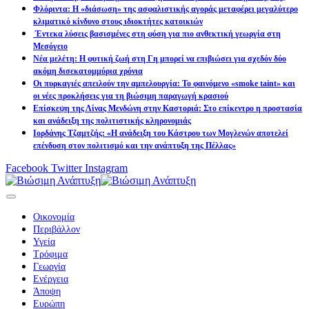
Φλόριντα: Η «διάσωση» της ασφαλιστικής αγοράς μεταφέρει μεγαλύτερο
κλιματικό κίνδυνο στους ιδιοκτήτες κατοικιών
Έντεκα λύσεις βασισμένες στη φύση για πιο ανθεκτική γεωργία στη
Μεσόγειο
Νέα μελέτη: Η φυτική ζωή στη Γη μπορεί να επιβιώσει για σχεδόν δύο
ακόμη δισεκατομμύρια χρόνια
Οι πυρκαγιές απειλούν την αμπελουργία: Το φαινόμενο «smoke taint» και
οι νέες προκλήσεις για τη βιώσιμη παραγωγή κρασιού
Επίσκεψη της Λίνας Μενδώνη στην Καστοριά: Στο επίκεντρο η προστασία
και ανάδειξη της πολιτιστικής κληρονομιάς
Ιορδάνης Τζαμτζής: «Η ανάδειξη του Κάστρου των Μογλενών αποτελεί
επένδυση στον πολιτισμό και την ανάπτυξη της Πέλλας»
Facebook
Twitter
Instagram
Οικονομία
Περιβάλλον
Υγεία
Τρόφιμα
Γεωργία
Ενέργεια
Άποψη
Ευρώπη