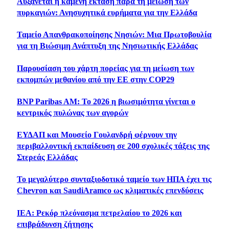
Αυξάνεται η καμένη έκταση παρά τη μείωση των
πυρκαγιών: Ανησυχητικά ευρήματα για την Ελλάδα
Ταμείο Απανθρακοποίησης Νησιών: Μια Πρωτοβουλία
για τη Βιώσιμη Ανάπτυξη της Νησιωτικής Ελλάδας
Παρουσίαση του χάρτη πορείας για τη μείωση των
εκπομπών μεθανίου από την ΕΕ στην COP29
BNP Paribas AM: Το 2026 η βιωσιμότητα γίνεται ο
κεντρικός πυλώνας των αγορών
ΕΥΔΑΠ και Μουσείο Γουλανδρή φέρνουν την
περιβαλλοντική εκπαίδευση σε 200 σχολικές τάξεις της
Στερεάς Ελλάδας
Το μεγαλύτερο συνταξιοδοτικό ταμείο των ΗΠΑ έχει τις
Chevron και SaudiAramco ως κλιματικές επενδύσεις
IEA: Ρεκόρ πλεόνασμα πετρελαίου το 2026 και
επιβράδυνση ζήτησης