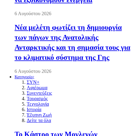
6 Αυγούστου 2026
Νέα μελέτη φωτίζει τη δημιουργία
των πάγων της Ανατολικής
Ανταρκτικής και τη σημασία τους για
το κλιματικό σύστημα της Γης
6 Αυγούστου 2026
Κατηγορίες
ΣΥΝ+
Αφιέρωμα
Συνεντεύξεις
Τουρισμός
Τεχνολογία
Ιστορία
Έξυπνη Ζωή
Δείτε τα όλα
Το Κάστρο των Μογλενών