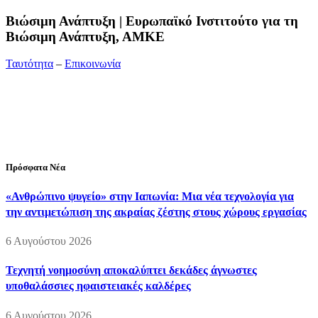
Bιώσιμη Ανάπτυξη | Ευρωπαϊκό Ινστιτούτο για τη
Βιώσιμη Ανάπτυξη, ΑΜΚΕ
Ταυτότητα
–
Επικοινωνία
Διεύθυνση:
19ης Μαΐου 52, Τ.Θ. 60256, Θέρμη, 57001
Θεσσαλονίκη
Τηλέφωνο:
2310210777
Fax:
2310210417
E-mail:
info@viosimi.gr
Πρόσφατα Νέα
«Ανθρώπινο ψυγείο» στην Ιαπωνία: Μια νέα τεχνολογία για
την αντιμετώπιση της ακραίας ζέστης στους χώρους εργασίας
6 Αυγούστου 2026
Τεχνητή νοημοσύνη αποκαλύπτει δεκάδες άγνωστες
υποθαλάσσιες ηφαιστειακές καλδέρες
6 Αυγούστου 2026