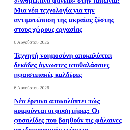
«Ανθρώπινο ψυγείο» στην Ιαπωνία:
Μια νέα τεχνολογία για την
αντιμετώπιση της ακραίας ζέστης
στους χώρους εργασίας
6 Αυγούστου 2026
Τεχνητή νοημοσύνη αποκαλύπτει
δεκάδες άγνωστες υποθαλάσσιες
ηφαιστειακές καλδέρες
6 Αυγούστου 2026
Νέα έρευνα αποκαλύπτει πώς
κοιμούνται οι φυσητήρες: Οι
φυσαλίδες που βοηθούν τις φάλαινες
να εξοικονομούν ενέργεια