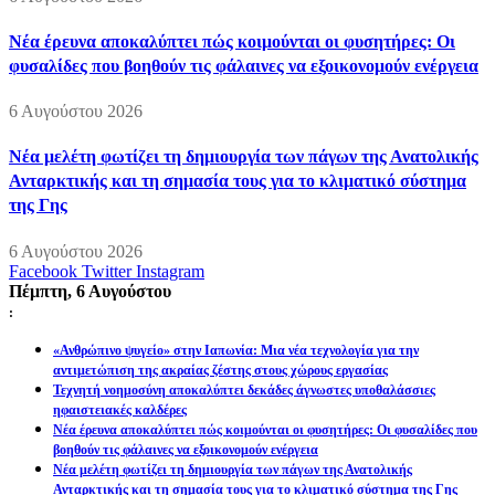
Νέα έρευνα αποκαλύπτει πώς κοιμούνται οι φυσητήρες: Οι
φυσαλίδες που βοηθούν τις φάλαινες να εξοικονομούν ενέργεια
6 Αυγούστου 2026
Νέα μελέτη φωτίζει τη δημιουργία των πάγων της Ανατολικής
Ανταρκτικής και τη σημασία τους για το κλιματικό σύστημα
της Γης
6 Αυγούστου 2026
Facebook
Twitter
Instagram
Πέμπτη, 6 Αυγούστου
:
«Ανθρώπινο ψυγείο» στην Ιαπωνία: Μια νέα τεχνολογία για την
αντιμετώπιση της ακραίας ζέστης στους χώρους εργασίας
Τεχνητή νοημοσύνη αποκαλύπτει δεκάδες άγνωστες υποθαλάσσιες
ηφαιστειακές καλδέρες
Νέα έρευνα αποκαλύπτει πώς κοιμούνται οι φυσητήρες: Οι φυσαλίδες που
βοηθούν τις φάλαινες να εξοικονομούν ενέργεια
Νέα μελέτη φωτίζει τη δημιουργία των πάγων της Ανατολικής
Ανταρκτικής και τη σημασία τους για το κλιματικό σύστημα της Γης