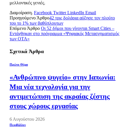
μελλοντικές γενιές.
Διαμοίραση.
Facebook
Twitter
LinkedIn
Email
Προηγούμενο Άρθρο
42 τρις δολάρια αύξησε τον πλούτο
του το 1% των βαθύπλουτων
Επόμενο Άρθρο
Οι 52 δήμοι που γίνονται Smart Cities –
Εντάχθηκαν στο πρόγραμμα «Ψηφιακός Μετασχηματισμός
των ΟΤΑ»
Σχετικά
Άρθρα
Πρώτο Θέμα
«Ανθρώπινο ψυγείο» στην Ιαπωνία:
Μια νέα τεχνολογία για την
αντιμετώπιση της ακραίας ζέστης
στους χώρους εργασίας
6 Αυγούστου 2026
Περιβάλλον