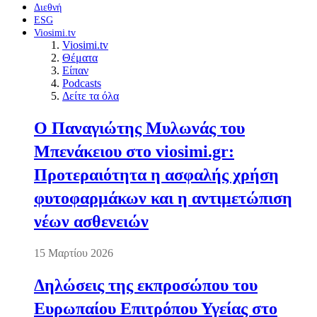
Διεθνή
ESG
Viosimi.tv
Viosimi.tv
Θέματα
Είπαν
Podcasts
Δείτε τα όλα
Ο Παναγιώτης Μυλωνάς του
Μπενάκειου στο viosimi.gr:
Προτεραιότητα η ασφαλής χρήση
φυτοφαρμάκων και η αντιμετώπιση
νέων ασθενειών
15 Μαρτίου 2026
Δηλώσεις της εκπροσώπου του
Ευρωπαίου Επιτρόπου Υγείας στο