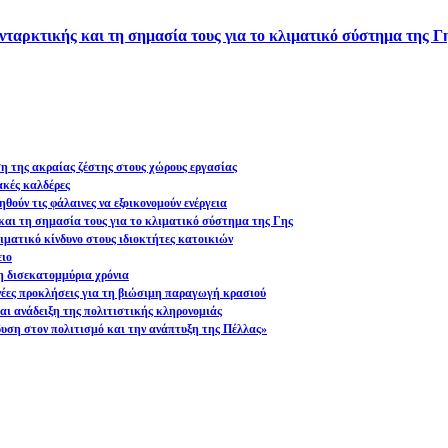
νταρκτικής και τη σημασία τους για το κλιματικό σύστημα της Γ
ση της ακραίας ζέστης στους χώρους εργασίας
ακές καλδέρες
θούν τις φάλαινες να εξοικονομούν ενέργεια
και τη σημασία τους για το κλιματικό σύστημα της Γης
ματικό κίνδυνο στους ιδιοκτήτες κατοικιών
ειο
η δισεκατομμύρια χρόνια
 νέες προκλήσεις για τη βιώσιμη παραγωγή κρασιού
ι ανάδειξη της πολιτιστικής κληρονομιάς
υση στον πολιτισμό και την ανάπτυξη της Πέλλας»