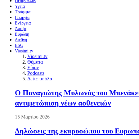
Περιβάλλον
Υγεία
Τρόφιμα
Γεωργία
Ενέργεια
Άποψη
Ευρώπη
Διεθνή
ESG
Viosimi.tv
Viosimi.tv
Θέματα
Είπαν
Podcasts
Δείτε τα όλα
Ο Παναγιώτης Μυλωνάς του Μπενάκειο
αντιμετώπιση νέων ασθενειών
15 Μαρτίου 2026
Δηλώσεις της εκπροσώπου του Ευρωπαί