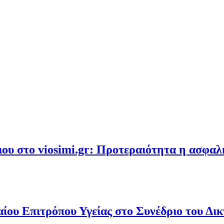
υ στο viosimi.gr: Προτεραιότητα η ασφα
ου Επιτρόπου Υγείας στο Συνέδριο του Δι