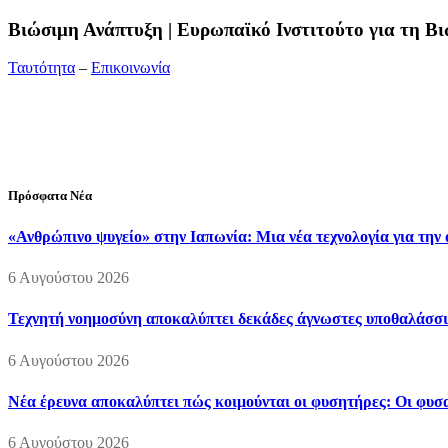
Bιώσιμη Ανάπτυξη | Ευρωπαϊκό Ινστιτούτο για τη 
Ταυτότητα
–
Επικοινωνία
Διεύθυνση:
19ης Μαΐου 52, Τ.Θ. 60256, Θέρμη, 57001 Θεσσαλονί
Τηλέφωνο:
2310210777
Fax:
2310210417
E-mail:
info@viosimi.gr
Πρόσφατα Νέα
«Ανθρώπινο ψυγείο» στην Ιαπωνία: Μια νέα τεχνολογία για την
6 Αυγούστου 2026
Τεχνητή νοημοσύνη αποκαλύπτει δεκάδες άγνωστες υποθαλάσσι
6 Αυγούστου 2026
Νέα έρευνα αποκαλύπτει πώς κοιμούνται οι φυσητήρες: Οι φυσαλ
6 Αυγούστου 2026