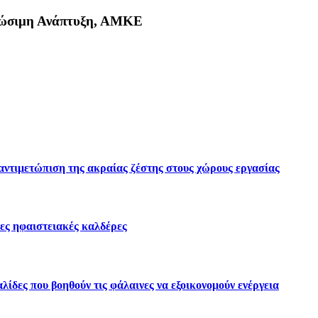
Βιώσιμη Ανάπτυξη, ΑΜΚΕ
κη
 αντιμετώπιση της ακραίας ζέστης στους χώρους εργασίας
ες ηφαιστειακές καλδέρες
ίδες που βοηθούν τις φάλαινες να εξοικονομούν ενέργεια