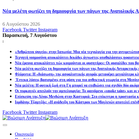
Νέα μελέτη φωτίζει τη δημιουργία των πάγων της Ανατολικής Α
6 Αυγούστου 2026
Facebook
Twitter
Instagram
Παρασκευή, 7 Αυγούστου
:
«Ανθρώπινο ψυγείο» στην Ιαπωνία: Μια νέα τεχνολογία για την αντιμετώπι
Τεχνητή νοημοσύνη αποκαλύπτει δεκάδες άγνωστες υποθαλάσσιες ηφαιστει
Νέα έρευνα αποκαλύπτει πώς κοιμούνται οι φυσητήρες: Οι φυσαλίδες που βοη
Νέα μελέτη φωτίζει τη δημιουργία των πάγων της Ανατολικής Ανταρκτικής 
Φλόριντα: Η «διάσωση» της ασφαλιστικής αγοράς μεταφέρει μεγαλύτερο κλι
Έντεκα λύσεις βασισμένες στη φύση για πιο ανθεκτική γεωργία στη Μεσόγ
Νέα μελέτη: Η φυτική ζωή στη Γη μπορεί να επιβιώσει για σχεδόν δύο ακόμ
Οι πυρκαγιές απειλούν την αμπελουργία: Το φαινόμενο «smoke taint» και οι
Επίσκεψη της Λίνας Μενδώνη στην Καστοριά: Στο επίκεντρο η προστασία κα
Ιορδάνης Τζαμτζής: «Η ανάδειξη του Κάστρου των Μογλενών αποτελεί επένδ
Facebook
Twitter
Instagram
Οικονομία