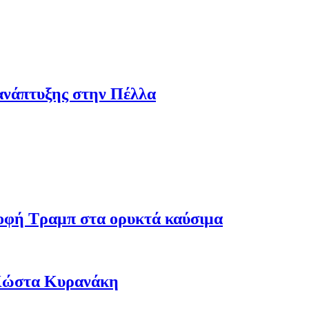
ανάπτυξης στην Πέλλα
ροφή Τραμπ στα ορυκτά καύσιμα
 Κώστα Κυρανάκη