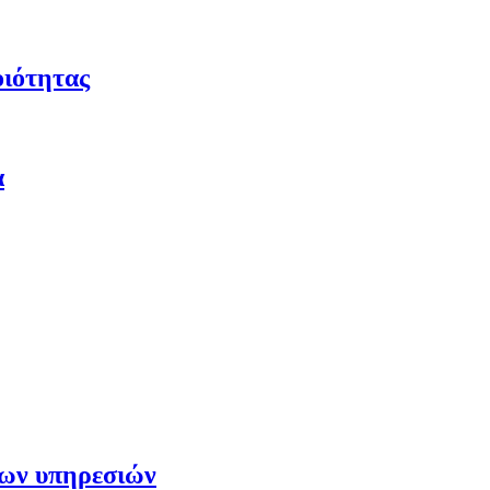
οιότητας
α
των υπηρεσιών