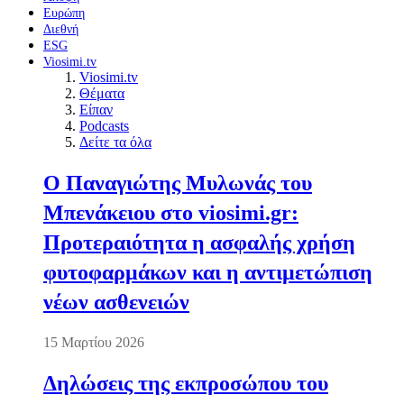
Ευρώπη
Διεθνή
ESG
Viosimi.tv
Viosimi.tv
Θέματα
Είπαν
Podcasts
Δείτε τα όλα
Ο Παναγιώτης Μυλωνάς του
Μπενάκειου στο viosimi.gr:
Προτεραιότητα η ασφαλής χρήση
φυτοφαρμάκων και η αντιμετώπιση
νέων ασθενειών
15 Μαρτίου 2026
Δηλώσεις της εκπροσώπου του