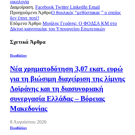
οικολογία
Διαμοίραση.
Facebook
Twitter
LinkedIn
Email
Προηγούμενο Άρθρο
O θρυλικός “μεθύστακας ” ο οποίος
δεν έπινε ποτέ!
Επόμενο Άρθρο
Μιχάλης Γεράνης: Ο ΦΟΔΣΑ ΚΜ στο
Δίκτυο καινοτομίας του Υπουργείου Εσωτερικών
Σχετικά
Άρθρα
Περιβάλλον
Νέα χρηματοδότηση 3,07 εκατ. ευρώ
για τη βιώσιμη διαχείριση της λίμνης
Δοϊράνης και τη διασυνοριακή
συνεργασία Ελλάδας – Βόρειας
Μακεδονίας
8 Αυγούστου 2026
Περιβάλλον