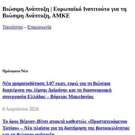
Bιώσιμη Ανάπτυξη | Ευρωπαϊκό Ινστιτούτο για τη
Βιώσιμη Ανάπτυξη, ΑΜΚΕ
Ταυτότητα
–
Επικοινωνία
Διεύθυνση:
19ης Μαΐου 52, Τ.Θ. 60256, Θέρμη, 57001
Θεσσαλονίκη
Τηλέφωνο:
2310210777
Fax:
2310210417
E-mail:
info@viosimi.gr
Πρόσφατα Νέα
Νέα χρηματοδότηση 3,07 εκατ. ευρώ για τη βιώσιμη
διαχείριση της λίμνης Δοϊράνης και τη διασυνοριακή
συνεργασία Ελλάδας – Βόρειας Μακεδονίας
8 Αυγούστου 2026
Το όρος Βέρνον–Βίτσι αποκτά καθεστώς «Προστατευόμενου
Τοπίου» – Νέο πλαίσιο για τη διατήρηση της βιοποικιλότητας
και τη βιώσιμη ανάπτυξη