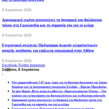
8 Αυγούστου 2026
Δορυφορική εικόνα αποτυπώνει τη δυναμική του θαλάσσιου
πάγου στη Γροιλανδία και τη σημασία του για το κλίμα
8 Αυγούστου 2026
Ενεργειακή φτώχεια: Πρόγραμμα δωρεάν κλιματιστικών
υψηλής απόδοσης για ευάλωτα νοικοκυριά στην Αθήνα
8 Αυγούστου 2026
Facebook
Twitter
Instagram
Σάββατο, 8 Αυγούστου
:
Νέα χρηματοδότηση 3,07 εκατ. ευρώ για τη βιώσιμη διαχείριση της λίμνης
Δοϊράνης και τη διασυνοριακή συνεργασία Ελλάδας – Βόρειας Μακεδονίας
Το όρος Βέρνον–Βίτσι αποκτά καθεστώς «Προστατευόμενου Τοπίου» – Νέο
πλαίσιο για τη διατήρηση της βιοποικιλότητας και τη βιώσιμη ανάπτυξη
Δορυφορική εικόνα αποτυπώνει τη δυναμική του θαλάσσιου πάγου στη
Γροιλανδία και τη σημασία του για το κλίμα
Ενεργειακή φτώχεια: Πρόγραμμα δωρεάν κλιματιστικών υψηλής