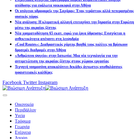
απόδοσης για ευάλωτα νοικοκυριά στην Αθήνα
Οι υπόγειοι υδροφορείς της Σαχάρας: Ένας τεράστιος αλλά πεπερασμένος
φυσικός πόρος
Νέα ανάλυση: Η κλιματική αλλαγή επιταχύνει την ξηρασία στην Ευρώπη
μέσω της ακραίας ζέστης
Νέα χρηματοδότηση 65 εκατ. ευρώ για έργα ύδρευσης: Ενισχύεται η
ανθεκτικότητα απέναντι στη λειψυδρία
«Cool Routes»: Διαδραστικός χάρτης βοηθά τους πολίτες να βρίσκουν
δροσερές διαδρομές στην Αθήνα
«Ανθρώπινο ψυγείο» στην Ιαπωνία: Μια νέα τεχνολογία για την
αντιμετώπιση της ακραίας ζέστης στους χώρους εργασίας
Τεχνητή νοημοσύνη αποκαλύπτει δεκάδες άγνωστες υποθαλάσσιες
ηφαιστειακές καλδέρες
Facebook
Twitter
Instagram
Οικονομία
Περιβάλλον
Υγεία
Τρόφιμα
Γεωργία
Ενέργεια
Άποψη