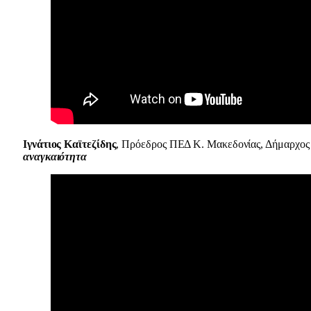
Ιγνάτιος Καϊτεζίδης
, Πρόεδρος ΠΕΔ Κ. Μακεδονίας, Δήμαρχος
αναγκαιότητα