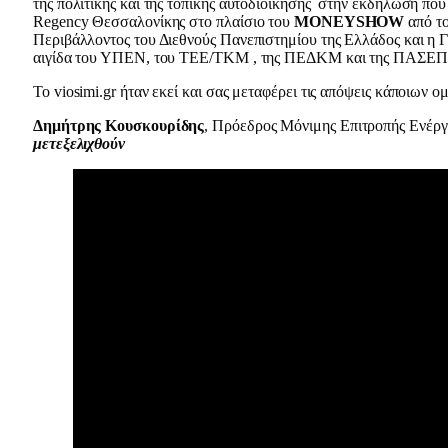
της πολιτικής και της τοπικής αυτοδιοίκησης στην εκδήλωση πο
Regency Θεσσαλονίκης στο πλαίσιο του
MONEYSHOW
από τ
Περιβάλλοντος του Διεθνούς Πανεπιστημίου της Ελλάδος και η Γ
αιγίδα του ΥΠΕΝ, του ΤΕΕ/ΤΚΜ , της ΠΕΔΚΜ και της ΠΑΣΕ
Το viosimi.gr ήταν εκεί και σας μεταφέρει τις απόψεις κάποιων ο
Δημήτρης Κουσκουρίδης
, Πρόεδρος Μόνιμης Επιτροπής Ενέ
μετεξελιχθούν