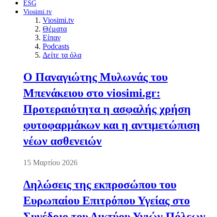
ESG
Viosimi.tv
Viosimi.tv
Θέματα
Είπαν
Podcasts
Δείτε τα όλα
Ο Παναγιώτης Μυλωνάς του
Μπενάκειου στο viosimi.gr:
Προτεραιότητα η ασφαλής χρήση
φυτοφαρμάκων και η αντιμετώπιση
νέων ασθενειών
15 Μαρτίου 2026
Δηλώσεις της εκπροσώπου του
Ευρωπαίου Επιτρόπου Υγείας στο
Συνέδριο του Δικτύου Υγιών Πόλεων