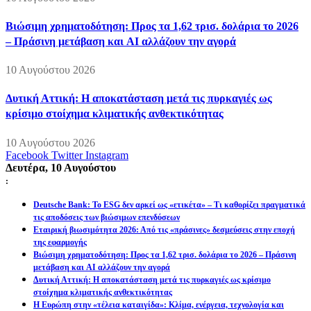
Βιώσιμη χρηματοδότηση: Προς τα 1,62 τρισ. δολάρια το 2026
– Πράσινη μετάβαση και AI αλλάζουν την αγορά
10 Αυγούστου 2026
Δυτική Αττική: Η αποκατάσταση μετά τις πυρκαγιές ως
κρίσιμο στοίχημα κλιματικής ανθεκτικότητας
10 Αυγούστου 2026
Facebook
Twitter
Instagram
Δευτέρα, 10 Αυγούστου
:
Deutsche Bank: Το ESG δεν αρκεί ως «ετικέτα» – Τι καθορίζει πραγματικά
τις αποδόσεις των βιώσιμων επενδύσεων
Εταιρική βιωσιμότητα 2026: Από τις «πράσινες» δεσμεύσεις στην εποχή
της εφαρμογής
Βιώσιμη χρηματοδότηση: Προς τα 1,62 τρισ. δολάρια το 2026 – Πράσινη
μετάβαση και AI αλλάζουν την αγορά
Δυτική Αττική: Η αποκατάσταση μετά τις πυρκαγιές ως κρίσιμο
στοίχημα κλιματικής ανθεκτικότητας
Η Ευρώπη στην «τέλεια καταιγίδα»: Κλίμα, ενέργεια, τεχνολογία και