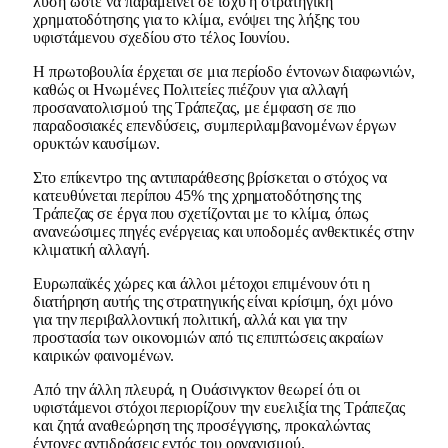
λύση ώστε να παραμείνει σε ισχύ η στρατηγική
χρηματοδότησης για το κλίμα, ενόψει της λήξης του
υφιστάμενου σχεδίου στο τέλος Ιουνίου.
Η πρωτοβουλία έρχεται σε μια περίοδο έντονων διαφωνιών,
καθώς οι Ηνωμένες Πολιτείες πιέζουν για αλλαγή
προσανατολισμού της Τράπεζας, με έμφαση σε πιο
παραδοσιακές επενδύσεις, συμπεριλαμβανομένων έργων
ορυκτών καυσίμων.
Στο επίκεντρο της αντιπαράθεσης βρίσκεται ο στόχος να
κατευθύνεται περίπου 45% της χρηματοδότησης της
Τράπεζας σε έργα που σχετίζονται με το κλίμα, όπως
ανανεώσιμες πηγές ενέργειας και υποδομές ανθεκτικές στην
κλιματική αλλαγή.
Ευρωπαϊκές χώρες και άλλοι μέτοχοι επιμένουν ότι η
διατήρηση αυτής της στρατηγικής είναι κρίσιμη, όχι μόνο
για την περιβαλλοντική πολιτική, αλλά και για την
προστασία των οικονομιών από τις επιπτώσεις ακραίων
καιρικών φαινομένων.
Από την άλλη πλευρά, η Ουάσινγκτον θεωρεί ότι οι
υφιστάμενοι στόχοι περιορίζουν την ευελιξία της Τράπεζας
και ζητά αναθεώρηση της προσέγγισης, προκαλώντας
έντονες αντιδράσεις εντός του οργανισμού.