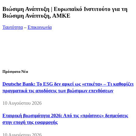
Bιώσιμη Ανάπτυξη | Ευρωπαϊκό Ινστιτούτο για τη
Βιώσιμη Ανάπτυξη, ΑΜΚΕ
Ταυτότητα
–
Επικοινωνία
Διεύθυνση:
19ης Μαΐου 52, Τ.Θ. 60256, Θέρμη, 57001
Θεσσαλονίκη
Τηλέφωνο:
2310210777
Fax:
2310210417
E-mail:
info@viosimi.gr
Πρόσφατα Νέα
Deutsche Bank: Το ESG δεν αρκεί ως «ετικέτα» – Τι καθορίζει
πραγματικά τις αποδόσεις των βιώσιμων επενδύσεων
10 Αυγούστου 2026
Εταιρική βιωσιμότητα 2026: Από τις «πράσινες» δεσμεύσεις
στην εποχή της εφαρμογής
10 Αυγούστου 2026