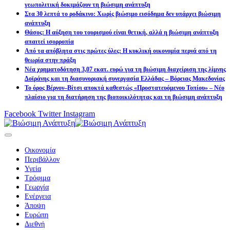
γεωπολιτική δοκιμάζουν τη βιώσιμη ανάπτυξη
Στα 30 λεπτά το ροδάκινο: Χωρίς βιώσιμο εισόδημα δεν υπάρχει βιώσιμη
ανάπτυξη
Θάσος: Η αύξηση του τουρισμού είναι θετική, αλλά η βιώσιμη ανάπτυξη
απαιτεί ισορροπία
Από τα απόβλητα στις πρώτες ύλες: Η κυκλική οικονομία περνά από τη
θεωρία στην πράξη
Νέα χρηματοδότηση 3,07 εκατ. ευρώ για τη βιώσιμη διαχείριση της λίμνης
Δοϊράνης και τη διασυνοριακή συνεργασία Ελλάδας – Βόρειας Μακεδονίας
Το όρος Βέρνον–Βίτσι αποκτά καθεστώς «Προστατευόμενου Τοπίου» – Νέο
πλαίσιο για τη διατήρηση της βιοποικιλότητας και τη βιώσιμη ανάπτυξη
Facebook
Twitter
Instagram
Οικονομία
Περιβάλλον
Υγεία
Τρόφιμα
Γεωργία
Ενέργεια
Άποψη
Ευρώπη
Διεθνή