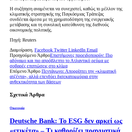
Η συζήτηση αναμένεται να συνεχιστεί, καθώς το μέλλον της
κλιματικής στρατηγικής της Παγκόσμιας Τράπεζας
συνδέεται άμεσα με τη χρηματοδότηση της ενεργειακής
μετάβασης και τη συνολική κατεύθυνση της διεθνούς
οικονομικής πολιτικής.
Πηγή: Reuters
Διαμοίραση.
Facebook
Twitter
LinkedIn
Email
Προηγούμενο Άρθρο
Επιστήμονες προειδοποιούν: Πιο
αδύναμο και πιο απρόβλεπτο το Ατλαντικό ρεύμα με
σοβαρές επιπτώσεις στο κλίμα
Επόμενο Άρθρο
Πεντάγωνο: Απορρίπτει την «κλιματική
ατζέντα», αλλά επενδύει δισεκατομμύρια στην
ανθεκτικότητα των βάσεων
Σχετικά
Άρθρα
Οικονομία
Deutsche Bank: Το ESG δεν αρκεί ως
«ετικέτα» – Τι καθορίζει πραγματικά