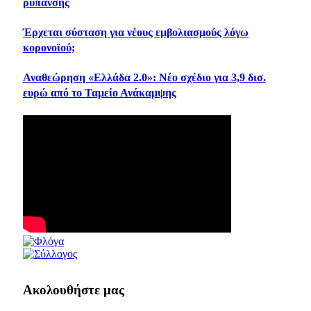
ρύπανσης
Έρχεται σύσταση για νέους εμβολιασμούς λόγω
κορονοϊού;
Αναθεώρηση «Ελλάδα 2.0»: Νέο σχέδιο για 3,9 δισ.
ευρώ από το Ταμείο Ανάκαμψης
Ακολουθήστε μας